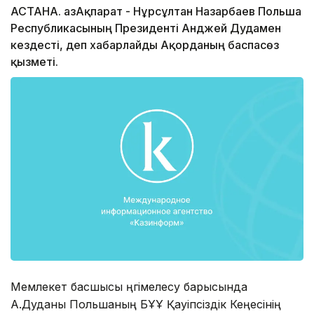
АСТАНА. ҚазАқпарат - Нұрсұлтан Назарбаев Польша
Республикасының Президенті Анджей Дудамен
кездесті, деп хабарлайды Ақорданың баспасөз
қызметі.
Мемлекет басшысы әңгімелесу барысында
А.Дуданы Польшаның БҰҰ Қауіпсіздік Кеңесінің