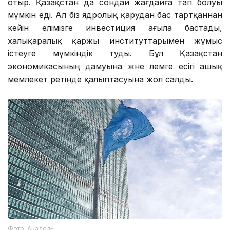
отыр. Қазақстан да сондай жағдайға тап болуы
мүмкін еді. Ал біз ядролық қарудан бас тартқаннан
кейін елімізге инвестиция ағыла бастады,
халықаралық қаржы институттарымен жұмыс
істеуге мүмкіндік туды. Бұл Қазақстан
экономикасының дамуына және әлемге есігі ашық
мемлекет ретінде қалыптасуына жол салды.
Фото: Анадолы