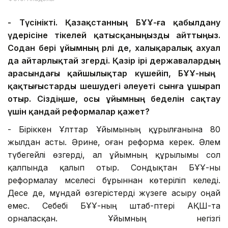
-
Түсінікті.
Қазақстанның Б
ҰҰ-ға
қабылдану
үдерісіне
тікелей қатысқаныңызды айттыңыз.
Содан бері ұйымның рөлі де, халықаралық ахуал
да айтарлықтай өзгер
ді
. Қазір ірі державалар
дың
арасындағы қайшылықтар күшейіп, БҰҰ-ның
қақтығыстарды шешудегі
әлеуеті
сынға ұшырап
отыр. Сіздіңше,
осы
ұйымның беделін сақтау
үшін қандай реформалар қажет?
- Біріккен Ұлттар Ұйымының құрылғанына 80
жылдан асты. Әрине, оған реформа керек. Әлем
түбегейлі өзгерді, ал ұйымның құрылымы сол
қалпында қалып отыр. Сондықтан БҰҰ-ны
реформалау мәселесі бұрыннан көтеріліп келеді.
Десе де, мұндай өзгерістерді жүзеге асыру оңай
емес. Себебі БҰҰ-ның штаб-пәтері АҚШ-та
орналасқан. Ұйымның негізгі