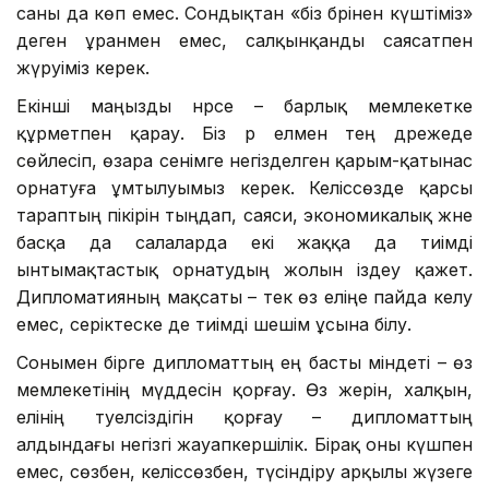
саны да көп емес. Сондықтан «біз бәрінен күштіміз»
деген ұранмен емес, салқынқанды саясатпен
жүруіміз керек.
Екінші маңызды нәрсе – барлық мемлекетке
құрметпен қарау. Біз әр елмен тең дәрежеде
сөйлесіп, өзара сенімге негізделген қарым-қатынас
орнатуға ұмтылуымыз керек. Келіссөзде қарсы
тараптың пікірін тыңдап, саяси, экономикалық және
басқа да салаларда екі жаққа да тиімді
ынтымақтастық орнатудың жолын іздеу қажет.
Дипломатияның мақсаты – тек өз еліңе пайда әкелу
емес, серіктеске де тиімді шешім ұсына білу.
Сонымен бірге дипломаттың ең басты міндеті – өз
мемлекетінің мүддесін қорғау. Өз жерін, халқын,
елінің тәуелсіздігін қорғау – дипломаттың
алдындағы негізгі жауапкершілік. Бірақ оны күшпен
емес, сөзбен, келіссөзбен, түсіндіру арқылы жүзеге