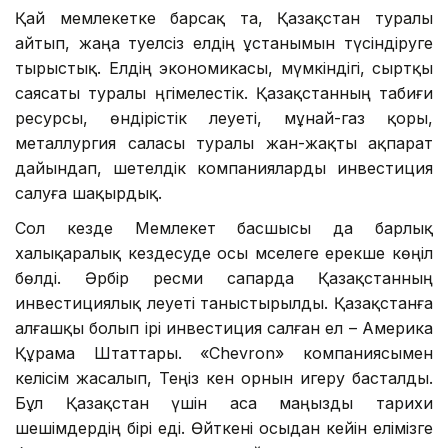
Қай мемлекетке барсақ та, Қазақстан туралы
айтып, жаңа тәуелсіз елдің ұстанымын түсіндіруге
тырыстық. Елдің экономикасы, мүмкіндігі, сыртқы
саясаты туралы әңгімелестік. Қазақстанның табиғи
ресурсы, өндірістік әлеуеті, мұнай-газ қоры,
металлургия саласы туралы жан-жақты ақпарат
дайындап, шетелдік компанияларды инвестиция
салуға шақырдық.
Сол кезде Мемлекет басшысы да барлық
халықаралық кездесуде осы мәселеге ерекше көңіл
бөлді. Әрбір ресми сапарда Қазақстанның
инвестициялық әлеуеті таныстырылды. Қазақстанға
алғашқы болып ірі инвестиция салған ел – Америка
Құрама Штаттары. «Chevron» компаниясымен
келісім жасалып, Теңіз кен орнын игеру басталды.
Бұл Қазақстан үшін аса маңызды тарихи
шешімдердің бірі еді. Өйткені осыдан кейін елімізге