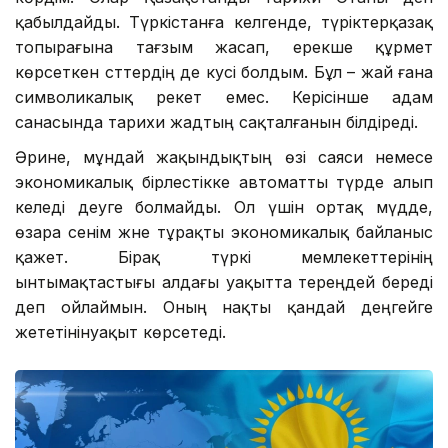
қабылдайды. Түркістанға келгенде, түріктерқазақ
топырағына тағзым жасап, ерекше құрмет
көрсеткен сәттердің де куәсі болдым. Бұл – жай ғана
символикалық әрекет емес. Керісінше адам
санасында тарихи жадтың сақталғанын білдіреді.
Әрине, мұндай жақындықтың өзі саяси немесе
экономикалық бірлестікке автоматты түрде алып
келеді деуге болмайды. Ол үшін ортақ мүдде,
өзара сенім және тұрақты экономикалық байланыс
қажет. Бірақ түркі мемлекеттерінің
ынтымақтастығы алдағы уақытта тереңдей береді
деп ойлаймын. Оның нақты қандай деңгейге
жететінінуақыт көрсетеді.