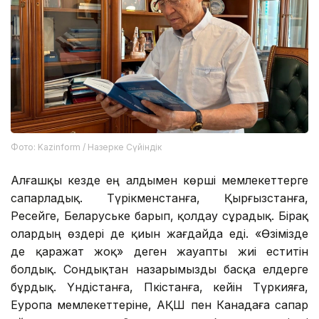
Фото: Kazinform / Назерке Сүйіндік
Алғашқы кезде ең алдымен көрші мемлекеттерге
сапарладық. Түрікменстанға, Қырғызстанға,
Ресейге, Беларуське барып, қолдау сұрадық. Бірақ
олардың өздері де қиын жағдайда еді. «Өзімізде
де қаражат жоқ» деген жауапты жиі еститін
болдық. Сондықтан назарымызды басқа елдерге
бұрдық. Үндістанға, Пәкістанға, кейін Түркияға,
Еуропа мемлекеттеріне, АҚШ пен Канадаға сапар