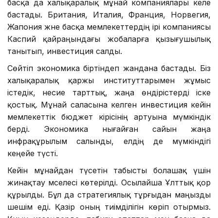
басқа да халықаралық мұнай компаниялары келе
бастады. Британия, Италия, Франция, Норвегия,
Жапония және басқа мемлекеттердің ірі компаниясы
Каспий қайраңындағы жобаларға қызығушылық
танытып, инвестиция салды.
Сөйтіп экономика біртіндеп жандана бастады. Біз
халықаралық қаржы институттарымен жұмыс
істедік, несие тарттық, жаңа өндірістерді іске
қостық. Мұнай саласына келген инвестиция кейін
мемлекеттік бюджет кірісінің артуына мүмкіндік
берді. Экономика нығайған сайын жаңа
инфрақұрылым салынды, елдің де мүмкіндігі
кеңейе түсті.
Кейін мұнайдан түсетін табысты болашақ үшін
жинақтау мәселесі көтерілді. Осылайша Ұлттық қор
құрылды. Бұл да стратегиялық тұрғыдан маңызды
шешім еді. Қазір оның тиімділігін көріп отырмыз.