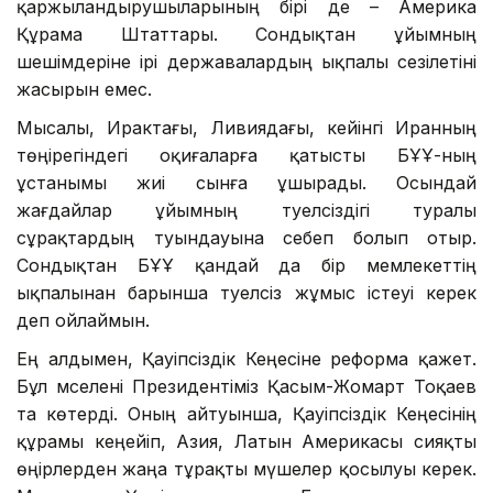
қаржыландырушыларының бірі де – Америка
Құрама Штаттары. Сондықтан ұйымның
шешімдеріне ірі державалардың ықпалы сезілетіні
жасырын емес.
Мысалы, Ирактағы, Ливиядағы, кейінгі Иранның
төңірегіндегі оқиғаларға қатысты БҰҰ-ның
ұстанымы жиі сынға ұшырады. Осындай
жағдайлар ұйымның тәуелсіздігі туралы
сұрақтардың туындауына себеп болып отыр.
Сондықтан БҰҰ қандай да бір мемлекеттің
ықпалынан барынша тәуелсіз жұмыс істеуі керек
деп ойлаймын.
Ең алдымен, Қауіпсіздік Кеңесіне реформа қажет.
Бұл мәселені Президентіміз Қасым-Жомарт Тоқаев
та көтерді. Оның айтуынша, Қауіпсіздік Кеңесінің
құрамы кеңейіп, Азия, Латын Америкасы сияқты
өңірлерден жаңа тұрақты мүшелер қосылуы керек.