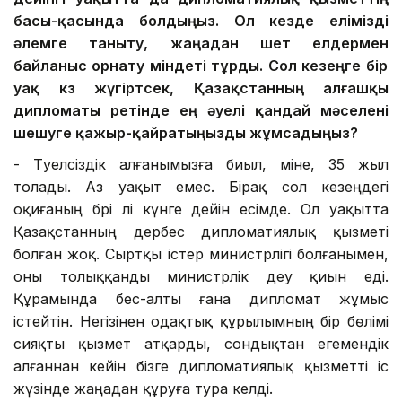
басы-қасында
болдыңыз. Ол кезде
елімізді
әлемге таныту, жаңа
дан
шет елдермен
байланыс орнату міндеті тұрды. Сол кезеңге
бір
уақ
көз жүгіртсек, Қазақстанның алғашқы
дипломаты
ретінде
ең
әуелі
қандай мәселені
шешуге
қажыр-қайратыңызды жұмсадыңыз
?
- Тәуелсіздік алғанымызға биыл, міне, 35 жыл
толады. Аз уақыт емес. Бірақ сол кезеңдегі
оқиғаның бәрі әлі күнге дейін есімде. Ол уақытта
Қазақстанның дербес дипломатиялық қызметі
болған жоқ. Сыртқы істер министрлігі болғанымен,
оны толыққанды министрлік деу қиын еді.
Құрамында бес-алты ғана дипломат жұмыс
істейтін. Негізінен одақтық құрылымның бір бөлімі
сияқты қызмет атқарды, сондықтан егемендік
алғаннан кейін бізге дипломатиялық қызметті іс
жүзінде жаңадан құруға тура келді.