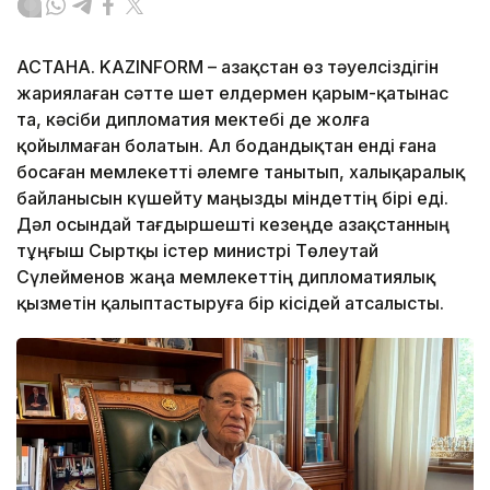
АСТАНА. KAZINFORM – Қазақстан өз тәуелсіздігін
жариялаған сәтте шет елдермен қарым-қатынас
та, кәсіби дипломатия мектебі де жолға
қойылмаған болатын. Ал бодандықтан енді ғана
босаған мемлекетті әлемге танытып, халықаралық
байланысын күшейту маңызды міндеттің бірі еді.
Дәл осындай тағдыршешті кезеңде Қазақстанның
тұңғыш Сыртқы істер министрі Төлеутай
Сүлейменов жаңа мемлекеттің дипломатиялық
қызметін қалыптастыруға бір кісідей атсалысты.