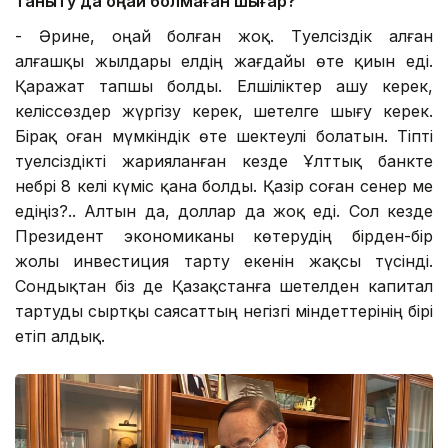
таныту
да
оңай болмаған шығар?
- Әрине, оңай болған жоқ. Тәуелсіздік алған
алғашқы жылдары елдің жағдайы өте қиын еді.
Қаражат тапшы болды. Елшіліктер ашу керек,
келіссөздер жүргізу керек, шетелге шығу керек.
Бірақ оған мүмкіндік өте шектеулі болатын. Тіпті
тәуелсіздікті жарияланған кезде Ұлттық банкте
небәрі 8 келі күміс қана болды. Қазір соған сенер ме
едіңіз?.. Алтын да, доллар да жоқ еді. Сол кезде
Президент экономиканы көтерудің бірден-бір
жолы инвестиция тарту екенін жақсы түсінді.
Сондықтан біз де Қазақстанға шетелден капитал
тартуды сыртқы саясаттың негізгі міндеттерінің бірі
етіп алдық.