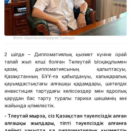
Фото: Kazinform/Назерке Сүйіндік
2 шілде – Дипломатиялық қызмет күніне орай
талай жыл елші болған Төлеутай Ысқақұлымен
қазақ дипломатиясының қалыптасуы,
Қазақстанның БҰҰ-ға қабылдануы, халықаралық
қауымдастықтағы алғашқы қадамдары, шетелдік
инвестиция тартудағы келіссөздер мен ядролық
қарудан бас тарту туралы тарихи шешімнің мәні
жайында әңгімелестік.
- Төлеутай мырза, сіз
Қазақстан тәуелсіздік
алған
алғашқы жылдары, тіпті тәуелсіздік алғанға
дейінгі уақытта да
дипломатиялық қызметтің