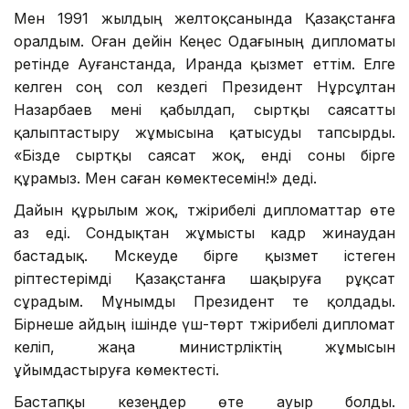
Мен 1991 жылдың желтоқсанында Қазақстанға
оралдым. Оған дейін Кеңес Одағының дипломаты
ретінде Ауғанстанда, Иранда қызмет еттім. Елге
келген соң сол кездегі Президент Нұрсұлтан
Назарбаев мені қабылдап, сыртқы саясатты
қалыптастыру жұмысына қатысуды тапсырды.
«Бізде сыртқы саясат жоқ, енді соны бірге
құрамыз. Мен саған көмектесемін!» деді.
Дайын құрылым жоқ, тәжірибелі дипломаттар өте
аз еді. Сондықтан жұмысты кадр жинаудан
бастадық. Мәскеуде бірге қызмет істеген
әріптестерімді Қазақстанға шақыруға рұқсат
сұрадым. Мұнымды Президент те қолдады.
Бірнеше айдың ішінде үш-төрт тәжірибелі дипломат
келіп, жаңа министрліктің жұмысын
ұйымдастыруға көмектесті.
Бастапқы кезеңдер өте ауыр болды.