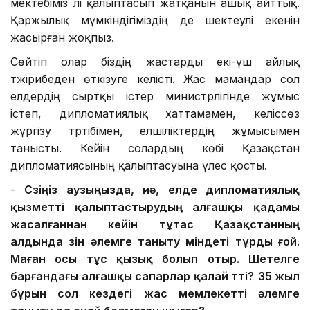
мектебіміз әлі қалыптасып жатқанын ашық айттық.
Қаржылық мүмкіндігіміздің де шектеулі екенін
жасырған жоқпыз.
Сөйтіп олар біздің жастарды екі-үш айлық
тәжірибеден өткізуге келісті. Жас мамандар сол
елдердің сыртқы істер министрлігінде жұмыс
істеп, дипломатиялық хаттамамен, келіссөз
жүргізу тәртібімен, елшіліктердің жұмысымен
танысты. Кейін солардың көбі Қазақстан
дипломатиясының қалыптасуына үлес қосты.
-
Сөзіңіз аузыңызда, иә, елде д
ипломатиялық
қызметті қалыптастырудың
алғашқы қадамы
жасалғаннан кейін
тұтас
Қазақстанның
алдында өзін әлемге таныту міндеті тұрды
ғой
.
Маған осы тұс қызық болып отыр. Ш
етел
ге
барғандағы алғашқы
сапарлар қалай өтті?
35 жыл
бұрын сол кездегі ж
ас мемлекетті әлемге