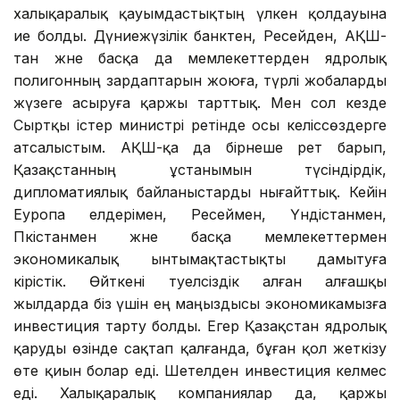
халықаралық қауымдастықтың үлкен қолдауына
ие болды. Дүниежүзілік банктен, Ресейден, АҚШ-
тан және басқа да мемлекеттерден ядролық
полигонның зардаптарын жоюға, түрлі жобаларды
жүзеге асыруға қаржы тарттық. Мен сол кезде
Сыртқы істер министрі ретінде осы келіссөздерге
атсалыстым. АҚШ-қа да бірнеше рет барып,
Қазақстанның ұстанымын түсіндірдік,
дипломатиялық байланыстарды нығайттық. Кейін
Еуропа елдерімен, Ресеймен, Үндістанмен,
Пәкістанмен және басқа мемлекеттермен
экономикалық ынтымақтастықты дамытуға
кірістік. Өйткені тәуелсіздік алған алғашқы
жылдарда біз үшін ең маңыздысы экономикамызға
инвестиция тарту болды. Егер Қазақстан ядролық
қаруды өзінде сақтап қалғанда, бұған қол жеткізу
өте қиын болар еді. Шетелден инвестиция келмес
еді. Халықаралық компаниялар да, қаржы