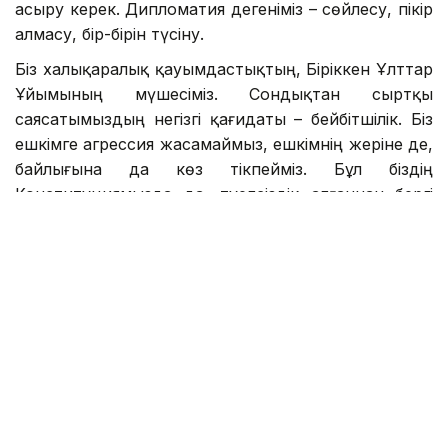
асыру керек. Дипломатия дегеніміз – сөйлесу, пікір
алмасу, бір-бірін түсіну.
Біз халықаралық қауымдастықтың, Біріккен Ұлттар
Ұйымының мүшесіміз. Сондықтан сыртқы
саясатымыздың негізгі қағидаты – бейбітшілік. Біз
ешкімге агрессия жасамаймыз, ешкімнің жеріне де,
байлығына да көз тікпейміз. Бұл біздің
Конституциямызда да, тәуелсіздік алғаннан бергі
ұстанған саясатымызда да айқын көрініс тапқан.
Кез келген мәселені келіссөз арқылы шешуге
ұмтылу керек. Қаруға жүгіну, күш көрсету, біреуге
қоқан-лоқы жасау дипломатияның жолы емес.
Әрине, егер елімізге қауіп төнсе, мемлекет өзін
қорғауға міндетті. Бірақ барлық басқа жағдайда
мәселенің шешімі – келіссөз.
Тағы бір маңызды сабақ – мемлекетіміздің
абыройын қорғау. Егер біреу Қазақстан туралы