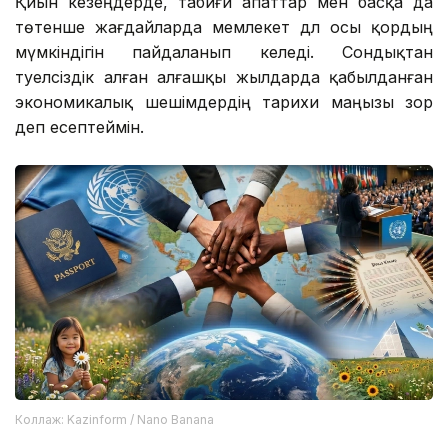
Қиын кезеңдерде, табиғи апаттар мен басқа да
төтенше жағдайларда мемлекет дәл осы қордың
мүмкіндігін пайдаланып келеді. Сондықтан
тәуелсіздік алған алғашқы жылдарда қабылданған
экономикалық шешімдердің тарихи маңызы зор
деп есептеймін.
Коллаж: Kazinform / Nano Banana