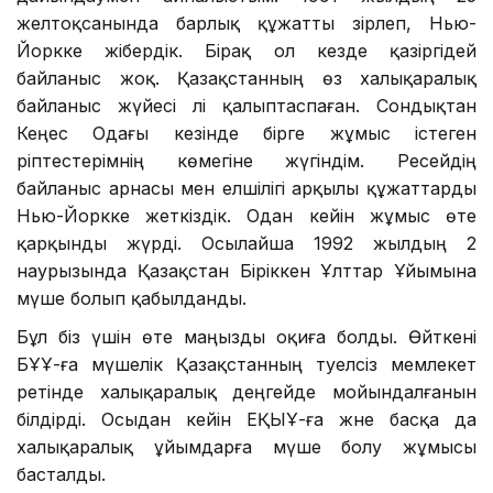
желтоқсанында барлық құжатты әзірлеп, Нью-
Йоркке жібердік. Бірақ ол кезде қазіргідей
байланыс жоқ. Қазақстанның өз халықаралық
байланыс жүйесі әлі қалыптаспаған. Сондықтан
Кеңес Одағы кезінде бірге жұмыс істеген
әріптестерімнің көмегіне жүгіндім. Ресейдің
байланыс арнасы мен елшілігі арқылы құжаттарды
Нью-Йоркке жеткіздік. Одан кейін жұмыс өте
қарқынды жүрді. Осылайша 1992 жылдың 2
наурызында Қазақстан Біріккен Ұлттар Ұйымына
мүше болып қабылданды.
Бұл біз үшін өте маңызды оқиға болды. Өйткені
БҰҰ-ға мүшелік Қазақстанның тәуелсіз мемлекет
ретінде халықаралық деңгейде мойындалғанын
білдірді. Осыдан кейін ЕҚЫҰ-ға және басқа да
халықаралық ұйымдарға мүше болу жұмысы
басталды.