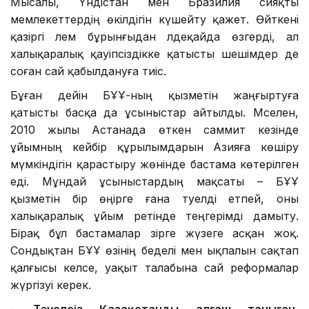
Мысалы, Үндістан мен Бразилия сияқты
мемлекеттердің өкілдігін күшейту қажет. Өйткені
қазіргі әлем бұрынғыдан әлдеқайда өзгерді, ал
халықаралық қауіпсіздікке қатысты шешімдер де
соған сай қабылдануға тиіс.
Бұған дейін БҰҰ-ның қызметін жаңғыртуға
қатысты басқа да ұсыныстар айтылды. Мәселен,
2010 жылы Астанада өткен саммит кезінде
ұйымның кейбір құрылымдарын Азияға көшіру
мүмкіндігін қарастыру жөнінде бастама көтерілген
еді. Мұндай ұсыныстардың мақсаты – БҰҰ
қызметін бір өңірге ғана тәуелді етпей, оны
халықаралық ұйым ретінде теңгерімді дамыту.
Бірақ бұл бастамалар әзірге жүзеге асқан жоқ.
Сондықтан БҰҰ өзінің беделі мен ықпалын сақтап
қалғысы келсе, уақыт талабына сай реформалар
жүргізуі керек.