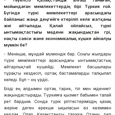
-
Тәуелсіз Қазақстанды алғаш таныған
,
мойындаған
мемлекеттердің бірі Түркия
ғой
.
Бүгінде түркі мемлекеттері арасындағы
байланыс жаңа деңгейге көтеріліп
келе жатқаны
жиі айтылады
.
Қалай ойлайсыз,
түркі
ынтымақтастығы мәдени жақындықтан
гөрі,
нақты саяси және экономикалық күшке айнал
уы
мүмкін бе
?
- Меніңше, мұндай мүмкіндік бар. Соңғы жылдары
түркі мемлекеттері арасындағы ынтымақтастық
айтарлықтай күшейді. Мемлекет басшылары
тұрақты кездесіп, ортақ бастамаларды талқылап
келеді. Бұл – оң үрдіс.
Бізді ең алдымен ортақ тарих, тіл мен мәдениет
жақындастырады. Түркияға қызмет бабымен талай
рет бардым. Сонда түрік әріптестеріміздің қазақ
жеріне деген ерекше ықыласын өз көзіммен
көрдім. Олар Қазақстанды тарихи Отаны деп