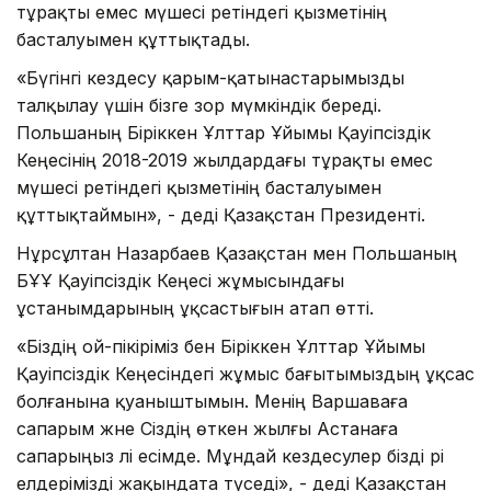
тұрақты емес мүшесі ретіндегі қызметінің
басталуымен құттықтады.
«Бүгінгі кездесу қарым-қатынастарымызды
талқылау үшін бізге зор мүмкіндік береді.
Польшаның Біріккен Ұлттар Ұйымы Қауіпсіздік
Кеңесінің 2018-2019 жылдардағы тұрақты емес
мүшесі ретіндегі қызметінің басталуымен
құттықтаймын», - деді Қазақстан Президенті.
Нұрсұлтан Назарбаев Қазақстан мен Польшаның
БҰҰ Қауіпсіздік Кеңесі жұмысындағы
ұстанымдарының ұқсастығын атап өтті.
«Біздің ой-пікіріміз бен Біріккен Ұлттар Ұйымы
Қауіпсіздік Кеңесіндегі жұмыс бағытымыздың ұқсас
болғанына қуаныштымын. Менің Варшаваға
сапарым және Сіздің өткен жылғы Астанаға
сапарыңыз әлі есімде. Мұндай кездесулер бізді әрі
елдерімізді жақындата түседі», - деді Қазақстан