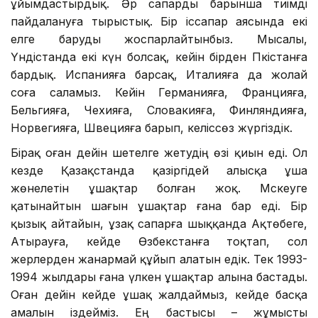
ұйымдастырдық. Әр сапарды барынша тиімді
пайдалануға тырыстық. Бір іссапар аясында екі
елге баруды жоспарлайтынбыз. Мысалы,
Үндістанда екі күн болсақ, кейін бірден Пәкістанға
бардық. Испанияға барсақ, Италияға да жолай
соға саламыз. Кейін Германияға, Францияға,
Бельгияға, Чехияға, Словакияға, Финляндияға,
Норвегияға, Швецияға барып, келіссөз жүргіздік.
Бірақ оған дейін шетелге жетудің өзі қиын еді. Ол
кезде Қазақстанда қазіргідей алысқа ұша
жөнелетін ұшақтар болған жоқ. Мәскеуге
қатынайтын шағын ұшақтар ғана бар еді. Бір
қызық айтайын, ұзақ сапарға шыққанда Ақтөбеге,
Атырауға, кейде Өзбекстанға тоқтап, сол
жерлерден жанармай құйып алатын едік. Тек 1993-
1994 жылдары ғана үлкен ұшақтар алына бастады.
Оған дейін кейде ұшақ жалдаймыз, кейде басқа
амалын іздейміз. Ең бастысы – жұмысты