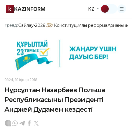
KAZINFORM
KZ
Сайлау-2026
Конституциялық реформа
Арнайы жо
Тренд:
01:24, 19 Қаңтар 2018
Нұрсұлтан Назарбаев Польша
Республикасының Президенті
Анджей Дудамен кездесті