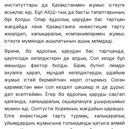
институттары да Қазақстанмен жұмыс істеуге
асықпас еді. Бұл АҚШ-тың да басты талаптарының
бірі болды. Олар ядролық қарудан бас тартқан
жағдайда ғана Қазақстанға инвестиция тарту
жеңілдеп, халықаралық компаниялармен жұмыс
істеуге мүмкіндік ашылатынын ашық мәлімдеді.
Әрине, біз ядролық қарудан бас тартқанда,
қауіпсіздік кепілдіктерін де алдық. Сол кезде бұл
маңызды фактор болды. Бірақ бүгінгі әлемдік
ахуалға қарап, мұндай кепілдіктердің әрдайым
жұмыс істей бермейтінін көріп отырмыз. Соған
қарамастан мен сол кездегі шешімді әлі де дұрыс
деп есептеймін. Егер біз ядролық қаруды сақтап
қалғанда, халықаралық оқшаулануға ұшырауымыз
мүмкін еді. Солтүстік Кореяның жағдайын қараңыз.
Елге инвестиция тарту тұрмақ, халықаралық
ұйымдардың жұмысына толыққанды қатыса алмай