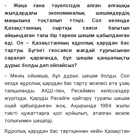
-
Жаңа ғана
тәуелсіздік
алған
алғашқы
жылдар
да
ғы экономикалық шешімдердің
маңызы
на тоқталып өттіңіз
. Сол кезеңде
Қазақстанның сыртқы саяси бағытын
айқындаған тағы бір тарихи шешім
қабылданған
еді. Ол
–
Қазақстанның
ядролық қарудан бас
тарту
ы
. Бүгінгі геосаяси жағдай тұрғысынан
саралап
қарағанда,
бұл
шешім қаншалықты
дұрыс болды деп ойлайсыз?
– Менің ойымша, бұл дұрыс шешім болды. Сол
кезде ядролық қарудан бас тарту мәселесі өте ұзақ
талқыланды. АҚШ-пен, Ресеймен келіссөздер
жүргіздік. Қаруды Ресейге қайтару туралы шешім
оңай қабылданған жоқ. Ақырында 1994 жылы
тиісті құжаттарға қол қойылып, аталған мәселе
толығымен шешілді.
Ядролық қарудан бас тартқаннан кейін Қазақстан