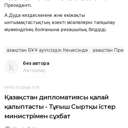
Президенті.
А.Дуда кездескеніне және екіжақты
ынтымақтастықтың өзекті мәселелерін талқылау
мүмкіндігінің болғанына ризашылық білдірді.
Қазақстан БҰҰ Қауіпсіздік Кеңесінде
Қазақстан През
без автора
Авторлар
09:00, 02 Шілде 2026
Қазақстан дипломатиясы қалай
қалыптасты - Тұңғыш Сыртқы істер
министрімен сұхбат