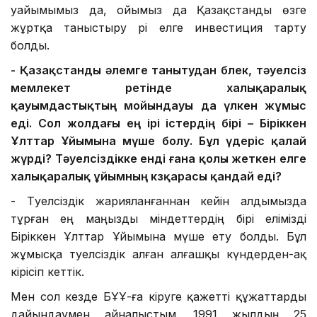
уайымымыз да, ойымыз да Қазақстанды өзге
жұртқа таныстыру әрі елге инвестиция тарту
болды.
-
Қазақстанды әлемге таны
т
у
дан бөлек
, тәуелсіз
мемлекет ретінде халықаралық
қауымдастықтың мойында
уы да үлкен жұмыс
еді.
Сол жолдағы ең
ірі істердің
бірі – Б
іріккен
Ұлттар Ұйымына
мүше
болу
. Бұл
үдеріс қалай
жүрді? Тәуелсіздікке енді ғана қолы жеткен елге
халықаралық ұйымның көзқарасы қандай еді?
- Тәуелсіздік жарияланғаннан кейін алдымызда
тұрған ең маңызды міндеттердің бірі елімізді
Біріккен Ұлттар Ұйымына мүше ету болды. Бұл
жұмысқа тәуелсіздік алған алғашқы күндерден-ақ
кірісіп кеттік.
Мен сол кезде БҰҰ-ға кіруге қажетті құжаттарды
дайындаумен айналыстым. 1991 жылдың 25