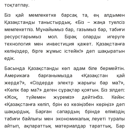
тоқтатпау.
Біз қай мемлекетке барсақ та, ең алдымен
Қазақстанды таныстырдық. «Біз – жаңа тәуелсіз
мемлекетпіз. Мұнайымыз бар, газымыз бар, табиғи
ресурстарымыз мол. Бірақ оларды игеруге
технология мен инвестиция қажет. Қазақстанға
келіңіздер, бірге жұмыс істейік!» деп шақыратын
едік.
Басында Қазақстанды көп адам біле бермейтін.
Америкаға барғанымызда «Қазақстан қай
жерде?», «Сіздерде электр жарығы бар ма?»,
«Көлік бар ма?» деген сұрақтар қоятын. Біз әзілдеп:
«Жоқ, түйемен жүреміз» дейтінбіз. Кейін:
«Қазақстанға келіп, бәрін өз көзіңізбен көріңіз» деп
шақырдық. Барған сапардың бәрінде еліміздің
табиғи байлығы мен экономикалық әлеуеті туралы
айтып, ақпараттық материалдар тараттық. Бар