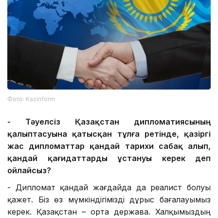
Фото: Kazinform
-
Тәуелсіз Қазақстан дипломатиясының
қалыптасуына қатысқан тұлға ретінде, қазіргі
жас дипломаттар қандай тарихи сабақ
алып,
қандай қағидаттарды ұстануы керек деп
ойлайсыз?
- Дипломат қандай жағдайда да реалист болуы
қажет. Біз өз мүмкіндігімізді дұрыс бағалауымыз
керек. Қазақстан – орта держава. Халқымыздың