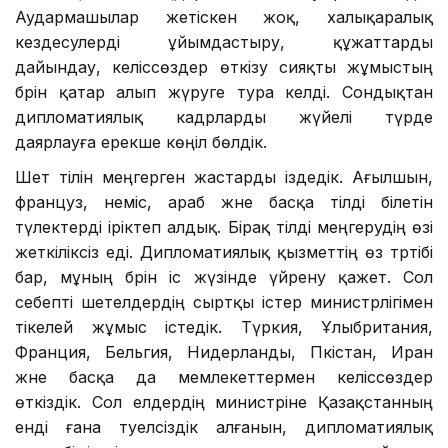
Аудармашылар жетіскен жоқ, халықаралық
кездесулерді ұйымдастыру, құжаттарды
дайындау, келіссөздер өткізу сияқты жұмыстың
бәрін қатар алып жүруге тура келді. Сондықтан
дипломатиялық кадрларды жүйелі түрде
даярлауға ерекше көңіл бөлдік.
Шет тілін меңгерген жастарды іздедік. Ағылшын,
француз, неміс, араб және басқа тілді білетін
түлектерді іріктеп алдық. Бірақ тілді меңгерудің өзі
жеткіліксіз еді. Дипломатиялық қызметтің өз тәртібі
бар, мұның бәрін іс жүзінде үйрену қажет. Сол
себепті шетелдердің сыртқы істер министрлігімен
тікелей жұмыс істедік. Түркия, Ұлыбритания,
Франция, Бельгия, Нидерланды, Пәкістан, Иран
және басқа да мемлекеттермен келіссөздер
өткіздік. Сол елдердің министріне Қазақстанның
енді ғана тәуелсіздік алғанын, дипломатиялық