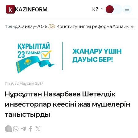
KAZINFORM
KZ
Сайлау-2026
Конституциялық реформа
Арнайы жо
Тренд:
11:29, 22 Маусым 2017
Нұрсұлтан Назарбаев Шетелдік
инвесторлар кеңесінің жаңа мүшелерін
таныстырды