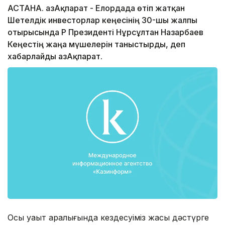
АСТАНА. ҚазАқпарат - Елордада өтіп жатқан
Шетелдік инвесторлар кеңесінің 30-шы жалпы
отырысында ҚР Президенті Нұрсұлтан Назарбаев
Кеңестің жаңа мүшелерін таныстырды, деп
хабарлайды ҚазАқпарат.
Осы уақыт аралығында кездесуіміз жақсы дәстүрге