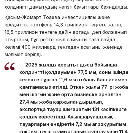
холдингті дамытудың негізгі бағыттары баяндалды.
Қасым-Жомарт Тоқаевқа инвестициялық және
кредиттік портфель 14,3 триллион теңгеге жетіп,
16,5 триллион теңгеге дейін артады деп болжанып
отырғаны, бұл ретте жыл сайынғы таза пайда
көлемі 400 миллиард теңгеден асатыны жөнінде
мәлімет берілді.
— 2025 жылдың қорытындысы бойынша
холдингтің қолдауымен 77,5 мың, соның ішінде
кезекте тұрған 11,6 мың отбасы баспанамен
қамтамасыз етілді. Өткен жылы 77 ірі жоба
мен шағын және орта бизнеске арналған
27,4 мың жоба қаржыландырылып,
экспортқа тауар шығаратын 131 кәсіпкерге
қолдау көрсетілді. Ауылшаруашылық
тауарларын өндіретін 7,2 мың агроқұрылым
көктемгі егіс жұмыстарын жүргізу үшін 11,4