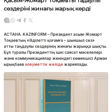
Қасым-Жомарт Тоқаевтың таңдаулы
сөздерінің жинағы жарық көрді
АСТАНА. KAZINFORM – Президент Қасым-Жомарт
Тоқаевтың «Әділетті қоғамға – шыншыл сөз»
атты таңдаулы сөздерінің жинағы жарыққа шықты.
Бұл туралы Президенттің ішкі саясат мәселелері
және коммуникациялар жөніндегі көмекшісі Арман
Қырықбаев
әлеуметтік желіде
жариялады.