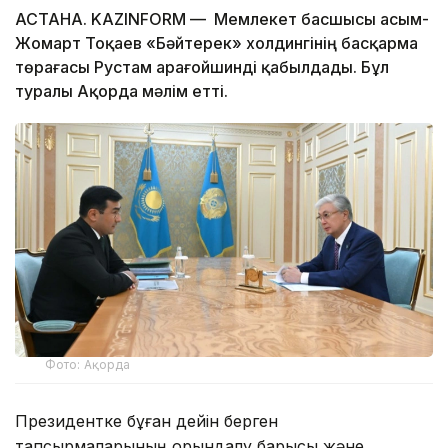
АСТАНА. KAZINFORM — Мемлекет басшысы Қасым-
Жомарт Тоқаев «Бәйтерек» холдингінің басқарма
төрағасы Рустам Қарағойшинді қабылдады. Бұл
туралы Ақорда мәлім етті.
Фото: Ақорда
Президентке бұған дейін берген
тапсырмаларының орындалу барысы және