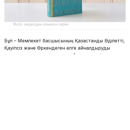
Фото: видеодан алынған скрин
Бұл – Мемлекет басшысының Қазақстанды Әділетті,
Қауіпсіз және Өркендеген елге айналдыруды
көздеген ұлы мұратының сөзбен көмкерілген
жиынтық бейнесі.
– Құрметті достар! Сөз қадірін түсінетін,
көкірегі ояу, зерделі қауымға айтар
жаңалығымыз бар. «Әділетті қоғамға –
шыншыл сөз» деген атпен Қазақстан
Республикасының Президенті Қасым-
Жомарт Кемелұлы Тоқаевтың таңдаулы
сөздерінің жинағы жарық көрді. Жинақ
болғанда, бұл – Мемлекет басшысының