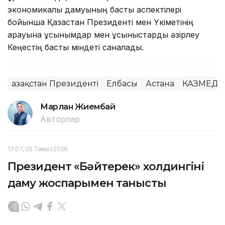
экономикалық дамуының басты аспектілері
бойынша Қазақстан Президенті мен Үкіметінің
қарауына ұсынымдар мен ұсыныстарды әзірлеу
Кеңестің басты міндеті саналады.
Қазақстан Президенті
Елбасы
Астана
КАЗМЕДИ
Марлан Жиембай
Авторлар
17:07, 05 Тамыз 2026
Президент «Бәйтерек» холдингінің
даму жоспарымен танысты