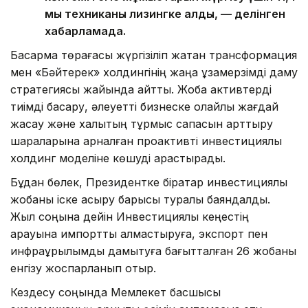
мың техниканы лизингке алды, — делінген
хабарламада.
Басқарма төрағасы жүргізіліп жатқан трансформация
мен «Бәйтерек» холдингінің жаңа ұзақмерзімді даму
стратегиясы жайында айтты. Жоба активтерді
тиімді басқару, әлеуетті бизнеске қолайлы жағдай
жасау және халықтың тұрмыс сапасын арттыру
шараларына арналған проактивті инвестициялық
холдинг моделіне көшуді қарастырады.
Бұдан бөлек, Президентке бірқатар инвестициялық
жобаны іске асыру барысы туралы баяндалды.
Жыл соңына дейін Инвестициялық кеңестің
қарауына импортты алмастыруға, экспорт пен
инфрақұрылымды дамытуға бағытталған 26 жобаны
енгізу жоспарланып отыр.
Кездесу соңында Мемлекет басшысы