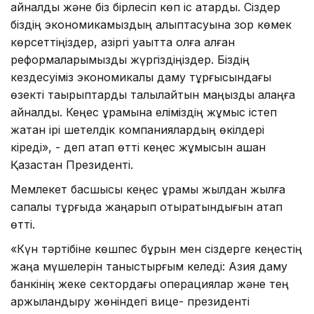
айналды және біз бірлесіп көп іс атқардық. Сіздер
біздің экономикамыздың қалыптасуына зор көмек
көрсеттіңіздер, қазіргі уақытта қолға алған
реформаларымызды жүргіздіңіздер. Біздің
кездесуіміз экономикалық даму тұрғысындағы
өзекті тақырыптарды талқылайтын маңызды алаңға
айналды. Кеңес құрамына еліміздің жұмыс істеп
жатқан ірі шетелдік компаниялардың өкілдері
кіреді», - деп атап өтті кеңес жұмысын ашқан
Қазақстан Президенті.
Мемлекет басшысы кеңес құрамы жылдан жылға
сапалық тұрғыда жаңарып отыратындығын атап
өтті.
«Күн тәртібіне көшпес бұрын мен сіздерге кеңестің
жаңа мүшелерін таныстырғым келеді: Азия даму
банкінің жеке сектордағы операциялар және тең
қаржыландыру жөніндегі вице- президенті