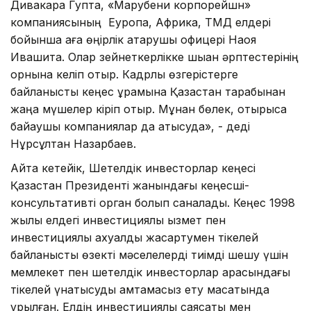
Дивакара Гупта, «Марубени корпорейшн»
компаниясының Еуропа, Африка, ТМД елдері
бойынша аға өңірлік атқарушы офицері Наоя
Ивашита. Олар зейнеткерлікке шыққан әрптестерінің
орнына келіп отыр. Кадрлық өзгерістерге
байланысты кеңес құрамына Қазақстан тарабынан
жаңа мүшелер кіріп отыр. Мұнан бөлек, отырысқа
байқаушы компаниялар да қатысуда», - деді
Нұрсұлтан Назарбаев.
Айта кетейік, Шетелдік инвесторлар кеңесі
Қазақстан Президенті жанындағы кеңесші-
консультативті орган болып саналады. Кеңес 1998
жылы елдегі инвестициялық қызмет пен
инвестициялық ахуалды жақсартумен тікелей
байланысты өзекті мәселелерді тиімді шешу үшін
мемлекет пен шетелдік инвесторлар арасындағы
тікелей үнқатысуды қамтамасыз ету мақсатында
құрылған. Елдің инвестициялық саясаты мен