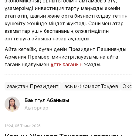
экономиканың орнықты өсімін қамтамасыз ету,
ұзақмерзімді инвестиция тарту маңызды екенін
атап өтіп, шағын және орта бизнесті қолдау тетігін
күшейту жөнінде міндет жүктеді. Сонымен қатар
азаматтар үшін баспананың қолжетімділігін
арттыруға айрықша назар аударды.
Айта кетейік, бұған дейін Президент Пашинянды
Армения Премьер-министрі лауазымына қайта
тағайындалуымен
құттықтағанын
жаздық.
Қазақстан Президенті
Қасым-Жомарт Тоқаев
Экон
Бақытгүл Абайқызы
Авторлар
12:24, 05 Тамыз 2026