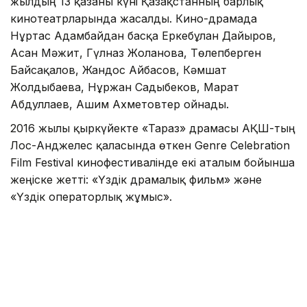
жылдың 13 қазаны күні Қазақстанның барлық
кинотеатрларында жасалды. Кино-драмада
Нұртас Адамбайдан басқа Еркебұлан Дайыров,
Асан Мәжит, Гүлназ Жоланова, Төлепберген
Байсақалов, Жандос Айбасов, Кәмшат
Жолдыбаева, Нұржан Садыбеков, Марат
Абдуллаев, Ашим Ахметовтер ойнады.
2016 жылы қыркүйекте «Тараз» драмасы АҚШ-тың
Лос-Анджелес қаласында өткен Genre Celebration
Film Festival кинофестивалінде екі аталым бойынша
жеңіске жетті: «Үздік драмалық фильм» және
«Үздік операторлық жұмыс».