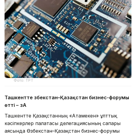
Фото: ТРТ
Ташкентте Өзбекстан–Қазақстан бизнес-форумы
өтті –
ӨзА
Ташкентте Қазақстанның «Атамекен» ұлттық
кәсіпкерлер палатасы делегациясының сапары
аясында Өзбекстан–Қазақстан бизнес-форумы