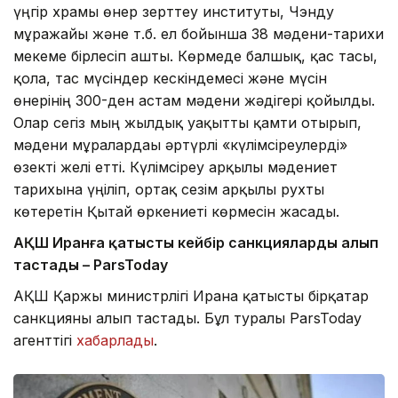
үңгір храмы өнер зерттеу институты, Чэнду
мұражайы және т.б. ел бойынша 38 мәдени-тарихи
мекеме бірлесіп ашты. Көрмеде балшық, қас тасы,
қола, тас мүсіндер кескіндемесі және мүсін
өнерінің 300-ден астам мәдени жәдігері қойылды.
Олар сегіз мың жылдық уақытты қамти отырып,
мәдени мұралардағы әртүрлі «күлімсіреулерді»
өзекті желі етті. Күлімсіреу арқылы мәдениет
тарихына үңіліп, ортақ сезім арқылы рухты
көтеретін Қытай өркениеті көрмесін жасады.
АҚШ Иранға қатысты кейбір санкцияларды алып
тастады – ParsToday
АҚШ Қаржы министрлігі Иранға қатысты бірқатар
санкцияны алып тастады. Бұл туралы ParsToday
агенттігі
хабарлады
.