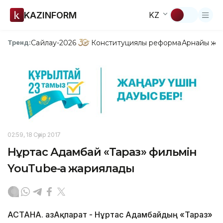
KAZINFORM
KZ
Сайлау-2026
Конституциялық реформа
Арнайы жо
Тренд:
02:59, 18 Сәуір 2017
Нұртас Адамбай «Тараз» фильмін
YouTube-қа жариялады
АСТАНА. ҚазАқпарат - Нұртас Адамбайдың «Тараз»