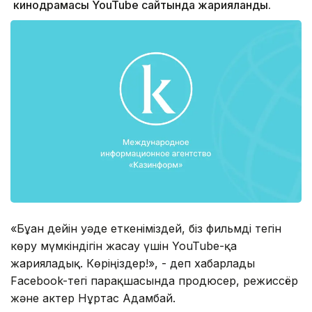
кинодрамасы YouTube сайтында жарияланды.
«Бұған дейін уәде еткеніміздей, біз фильмді тегін
көру мүмкіндігін жасау үшін YouTube-қа
жарияладық. Көріңіздер!», - деп хабарлады
Facebook-тегі парақшасында продюсер, режиссёр
және актер Нұртас Адамбай.