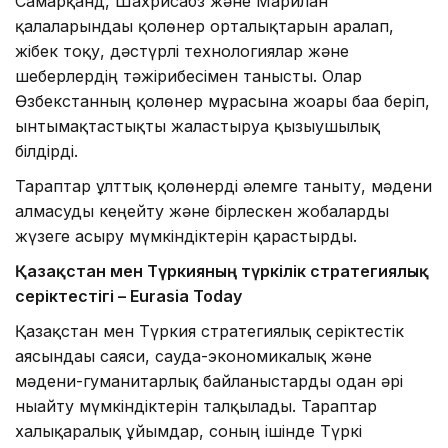
Самарқанд, Шахрисабз және Марғилан
қалаларындағы қолөнер орталықтарын аралап,
жібек тоқу, дәстүрлі технологиялар және
шеберлердің тәжірибесімен танысты. Олар
Өзбекстанның қолөнер мұрасына жоғары баға беріп,
ынтымақтастықты жалғастыруға қызығушылық
білдірді.
Тараптар ұлттық қолөнерді әлемге таныту, мәдени
алмасуды кеңейту және бірлескен жобаларды
жүзеге асыру мүмкіндіктерін қарастырды.
Қазақстан мен Түркияның түркілік стратегиялық
серіктестігі – Eurasia Today
Қазақстан мен Түркия стратегиялық серіктестік
аясындағы саяси, сауда-экономикалық және
мәдени-гуманитарлық байланыстарды одан әрі
нығайту мүмкіндіктерін талқылады. Тараптар
халықаралық ұйымдар, соның ішінде Түркі