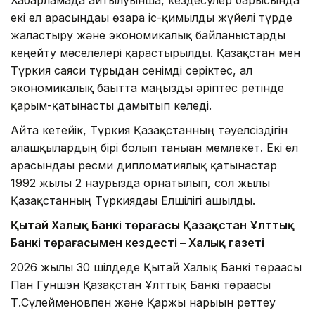
Хабарламада айтылуынша, кездесулер барысында
екі ел арасындағы өзара іс-қимылды жүйелі түрде
жалғастыру және экономикалық байланыстарды
кеңейту мәселелері қарастырылды. Қазақстан мен
Түркия саяси тұрғыдан сенімді серіктес, ал
экономикалық бағытта маңызды әріптес ретінде
қарым-қатынасты дамытып келеді.
Айта кетейік, Түркия Қазақстанның тәуелсіздігін
алғашқылардың бірі болып таныған мемлекет. Екі ел
арасындағы ресми дипломатиялық қатынастар
1992 жылғы 2 наурызда орнатылып, сол жылы
Қазақстанның Түркиядағы Елшілігі ашылды.
Қытай Халық Банкі төрағасы Қазақстан Ұлттық
Банкі төрағасымен кездесті – Халық газеті
2026 жылы 30 шілдеде Қытай Халық Банкі төрағасы
Пан Гуншэн Қазақстан Ұлттық Банкі төрағасы
Т.Сүлейменовпен және Қаржы нарығын реттеу