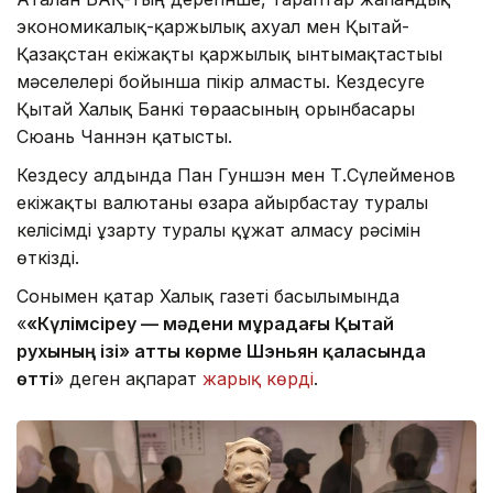
экономикалық-қаржылық ахуал мен Қытай-
Қазақстан екіжақты қаржылық ынтымақтастығы
мәселелері бойынша пікір алмасты. Кездесуге
Қытай Халық Банкі төрағасының орынбасары
Сюань Чаннэн қатысты.
Кездесу алдында Пан Гуншэн мен Т.Сүлейменов
екіжақты валютаны өзара айырбастау туралы
келісімді ұзарту туралы құжат алмасу рәсімін
өткізді.
Сонымен қатар Халық газеті басылымында
«
«Күлімсіреу — мәдени мұрадағы Қытай
рухының ізі» атты көрме Шэньян қаласында
өтті
» деген ақпарат
жарық көрді
.