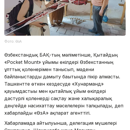
Фото: ӨзА
Өзбекстандық БАҚ-тың мәліметінше, Қытайдың
«Pocket Mount» ұйымы өкілдері Өзбекстанның
ұлттық қолөнерімен танысып, мәдени
байланыстарды дамыту бағытында пікір алмасты.
Ташкентте өткен кездесуде «Хунарманд»
қауымдастығы мен қытайлық ұйым өкілдері
дәстүрлі қолөнерді сақтау және халықаралық
деңгейде насихаттау мәселелерін талқылады, деп
хабарлайды «ӨзА» ақпарат агенттігі.
Хабарламада айтылуынша, делегация мүшелері