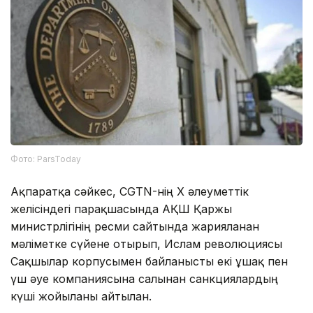
Фото: ParsToday
Ақпаратқа сәйкес, CGTN-нің X әлеуметтік
желісіндегі парақшасында АҚШ Қаржы
министрлігінің ресми сайтында жарияланған
мәліметке сүйене отырып, Ислам революциясы
Сақшылар корпусымен байланысты екі ұшақ пен
үш әуе компаниясына салынған санкциялардың
күші жойылғаны айтылған.