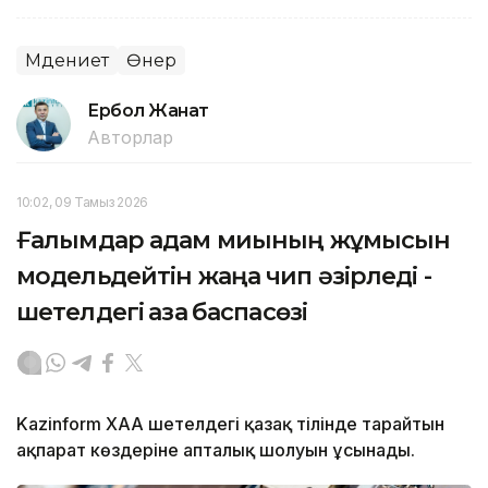
Мәдениет
Өнер
Ербол Жанат
Авторлар
10:02, 09 Тамыз 2026
Ғалымдар адам миының жұмысын
модельдейтін жаңа чип әзірледі -
шетелдегі қазақ баспасөзі
Kazinform ХАА шетелдегі қазақ тілінде тарайтын
ақпарат көздеріне апталық шолуын ұсынады.