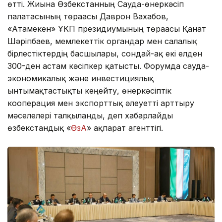
өтті. Жиынға Өзбекстанның Сауда-өнеркәсіп
палатасының төрағасы Даврон Вахабов,
«Атамекен» ҰКП президиумының төрағасы Қанат
Шәріпбаев, мемлекеттік органдар мен салалық
бірлестіктердің басшылары, сондай-ақ екі елден
300-ден астам кәсіпкер қатысты. Форумда сауда-
экономикалық және инвестициялық
ынтымақтастықты кеңейту, өнеркәсіптік
кооперация мен экспорттық әлеуетті арттыру
мәселелері талқыланды, деп хабарлайды
өзбекстандық «
ӨзА
» ақпарат агенттігі.