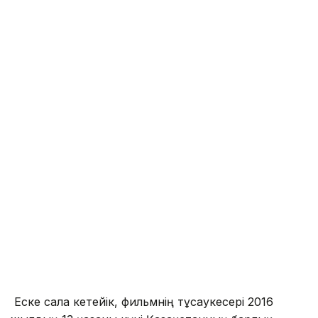
Еске сала кетейік, фильмнің тұсаукесері 2016