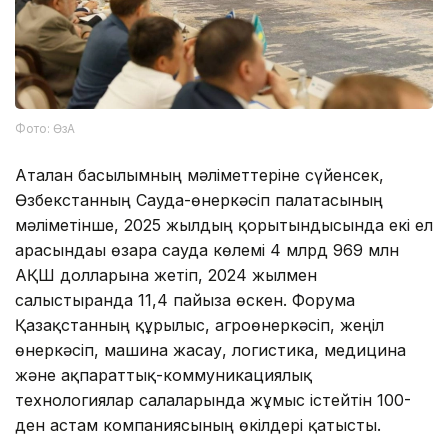
Фото: ӨзА
Аталған басылымның мәліметтеріне сүйенсек,
Өзбекстанның Сауда-өнеркәсіп палатасының
мәліметінше, 2025 жылдың қорытындысында екі ел
арасындағы өзара сауда көлемі 4 млрд 969 млн
АҚШ долларына жетіп, 2024 жылмен
салыстырғанда 11,4 пайызға өскен. Форумға
Қазақстанның құрылыс, агроөнеркәсіп, жеңіл
өнеркәсіп, машина жасау, логистика, медицина
және ақпараттық-коммуникациялық
технологиялар салаларында жұмыс істейтін 100-
ден астам компаниясының өкілдері қатысты.