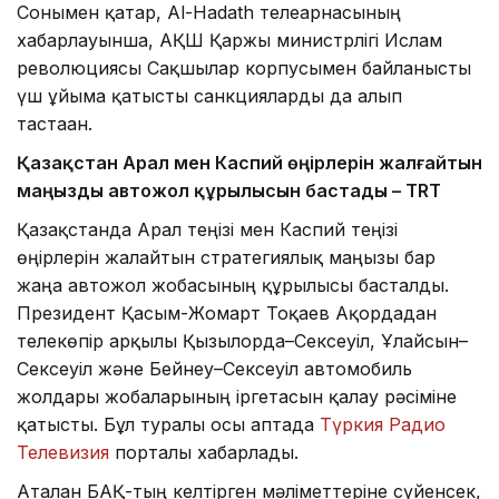
Сонымен қатар, Al-Hadath телеарнасының
хабарлауынша, АҚШ Қаржы министрлігі Ислам
революциясы Сақшылар корпусымен байланысты
үш ұйымға қатысты санкцияларды да алып
тастаған.
Қазақстан Арал мен Каспий өңірлерін жалғайтын
маңызды автожол құрылысын бастады – TRT
Қазақстанда Арал теңізі мен Каспий теңізі
өңірлерін жалғайтын стратегиялық маңызы бар
жаңа автожол жобасының құрылысы басталды.
Президент Қасым-Жомарт Тоқаев Ақордадан
телекөпір арқылы Қызылорда–Сексеуіл, Ұлғайсын–
Сексеуіл және Бейнеу–Сексеуіл автомобиль
жолдары жобаларының іргетасын қалау рәсіміне
қатысты. Бұл туралы осы аптада
Түркия Радио
Телевизия
порталы хабарлады.
Аталған БАҚ-тың келтірген мәліметтеріне сүйенсек,