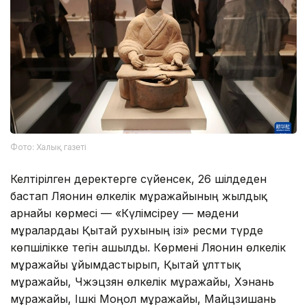
Фото: Халық газеті
Келтірілген деректерге сүйенсек, 26 шілдеден
бастап Ляонин өлкелік мұражайының жылдық
арнайы көрмесі — «Күлімсіреу — мәдени
мұралардағы Қытай рухының ізі» ресми түрде
көпшілікке тегін ашылды. Көрмені Ляонин өлкелік
мұражайы ұйымдастырып, Қытай ұлттық
мұражайы, Чжэцзян өлкелік мұражайы, Хэнань
мұражайы, Ішкі Моңғол мұражайы, Майцзишань