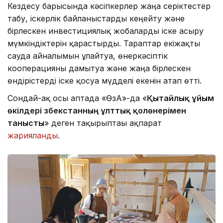
Кездесу барысында кәсіпкерлер жаңа серіктестер
табу, іскерлік байланыстарды кеңейту және
бірлескен инвестициялық жобаларды іске асыру
мүмкіндіктерін қарастырды. Тараптар екіжақты
сауда айналымын ұлғайтуға, өнеркәсіптік
кооперацияны дамытуға және жаңа бірлескен
өндірістерді іске қосуға мүдделі екенін атап өтті.
Сондай-ақ осы аптада «ӨзА»-да «
Қытайлық ұйым
өкілдері Өзбекстанның ұлттық қолөнерімен
танысты
» деген тақырыптағы ақпарат
жарияланды
.