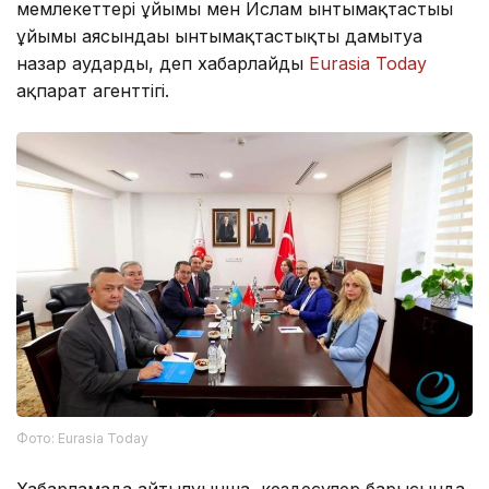
мемлекеттері ұйымы мен Ислам ынтымақтастығы
ұйымы аясындағы ынтымақтастықты дамытуға
назар аударды, деп хабарлайды
Eurasia Today
ақпарат агенттігі.
Фото: Eurasia Today