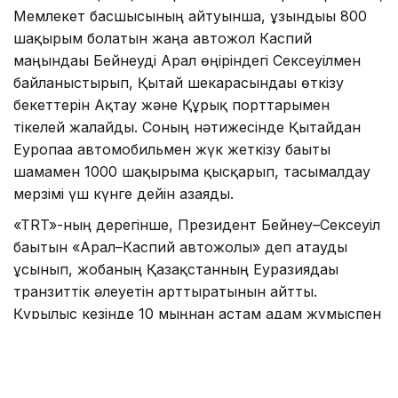
Мемлекет басшысының айтуынша, ұзындығы 800
шақырым болатын жаңа автожол Каспий
маңындағы Бейнеуді Арал өңіріндегі Сексеуілмен
байланыстырып, Қытай шекарасындағы өткізу
бекеттерін Ақтау және Құрық порттарымен
тікелей жалғайды. Соның нәтижесінде Қытайдан
Еуропаға автомобильмен жүк жеткізу бағыты
шамамен 1000 шақырымға қысқарып, тасымалдау
мерзімі үш күнге дейін азаяды.
«TRT»-ның дерегінше, Президент Бейнеу–Сексеуіл
бағытын «Арал–Каспий автожолы» деп атауды
ұсынып, жобаның Қазақстанның Еуразиядағы
транзиттік әлеуетін арттыратынын айтты.
Құрылыс кезінде 10 мыңнан астам адам жұмыспен
қамтылып, жол пайдалануға берілгеннен кейін
жылдық жүк тасымалы көлемі 13,2 млн тоннаға
дейін өседі. Жобаны 2029 жылдан кешіктірмей