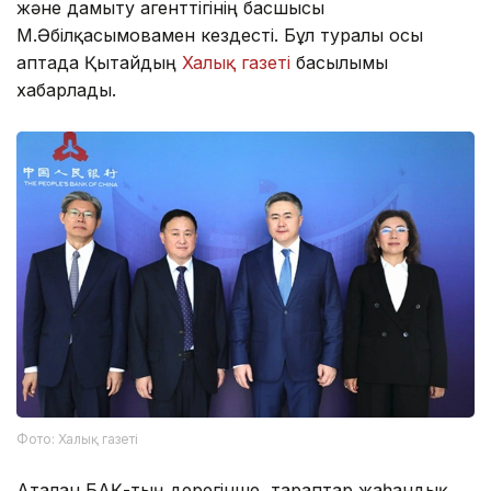
және дамыту агенттігінің басшысы
М.Әбілқасымовамен кездесті. Бұл туралы осы
аптада Қытайдың
Халық газеті
басылымы
хабарлады.
Фото: Халық газеті
Аталған БАҚ-тың дерегінше, тараптар жаһандық