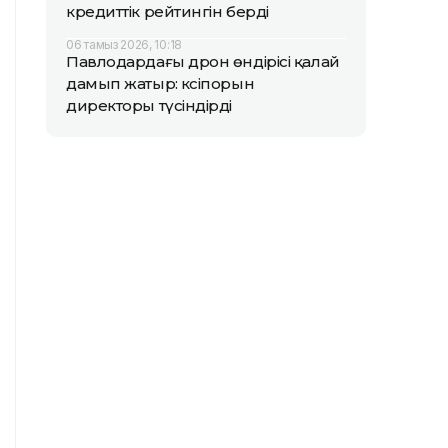
кредиттік рейтингін берді
06 тамыз 2026, 10:18
Павлодардағы дрон өндірісі қалай
дамып жатыр: кәсіпорын
директоры түсіндірді