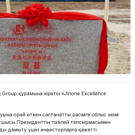
Group құрамына кіретін «Jinone Excellence
на орай өткен салтанатты рәсімге облыс әкімі
сшысы Президенттің тікелей тапсырмасымен
ды дамыту үшін инвесторларға қажетті