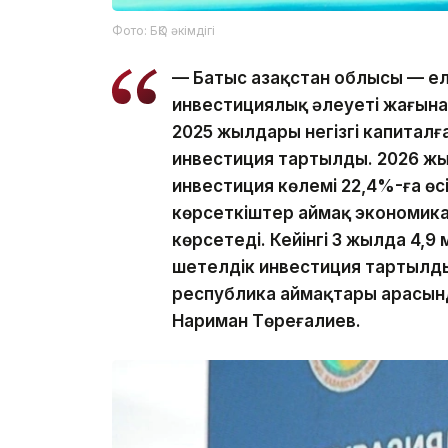
Фото: БҚО әкімдігі
— Батыс Қазақстан облысы — ел
инвестициялық әлеуеті жағына
2025 жылдары негізгі капиталғ
инвестиция тартылды. 2026 жы
инвестиция көлемі 22,4%-ға өс
көрсеткіштер аймақ экономикас
көрсетеді. Кейінгі 3 жылда 4,
шетелдік инвестиция тартылды
республика аймақтары арасынд
Нариман Төреғалиев.