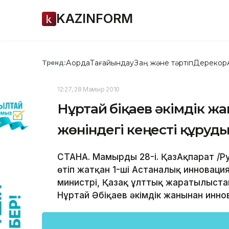
KAZINFORM
Ақорда
Тағайындау
Заң және тәртіп
Дерекқор
Тренд:
12:27, 28 Мамыр 2010
Нұртай Әбіқаев әкімдік 
жөніндегі кеңесті құруд
СТАНА. Мамырдың 28-і. ҚазАқпарат /Ру
өтіп жатқан 1-ші Астаналық инноваци
министрі, Қазақ ұлттық жаратылыст
Нұртай Әбіқаев әкімдік жанынан иннов