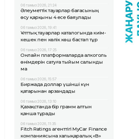
06 тамыз 2026, 21:24
Әлеуметтік тауарлар бағасының
өсу қарқыны 4 есе баяулады
06 тамыз 2026, 19:41
Ұлттық тауарлар каталогында киім-
кешек пен көлік көш бастап тұр
06 тамыз 2026, 17:25
Онлайн платформаларда алкоголь
өнімдерін сатуға тыйым салынды
ма
06 тамыз 2026, 15:57
Биржада доллар үшінші күн
қатарынан арзандады
06 тамыз 2026, 13:10
Қазақстанда бір грамм алтын
қанша тұрады
06 тамыз 2026, 11:35
Fitch Ratings агенттігі MyCar Finance
компаниясына халықаралық «B»