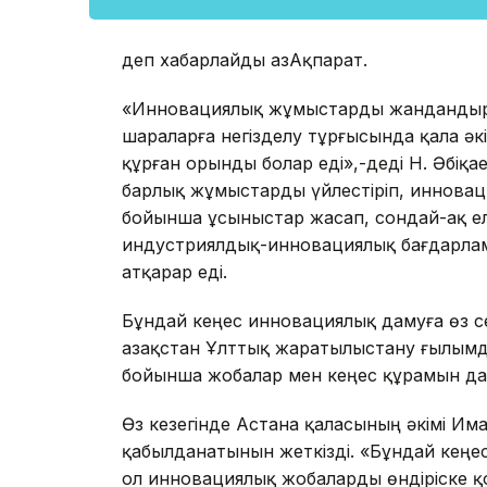
деп хабарлайды ҚазАқпарат.
«Инновациялық жұмыстарды жандандыру ү
шараларға негізделу тұрғысында қала әк
құрған орынды болар еді»,-деді Н. Әбіқа
барлық жұмыстарды үйлестіріп, инновация
бойынша ұсыныстар жасап, сондай-ақ ело
индустриялдық-инновациялық бағдарлам
атқарар еді.
Бұндай кеңес инновациялық дамуға өз септ
Қазақстан Ұлттық жаратылыстану ғылым
бойынша жобалар мен кеңес құрамын даяр
Өз кезегінде Астана қаласының әкімі Им
қабылданатынын жеткізді. «Бұндай кеңес
ол инновациялық жобаларды өндіріске қо