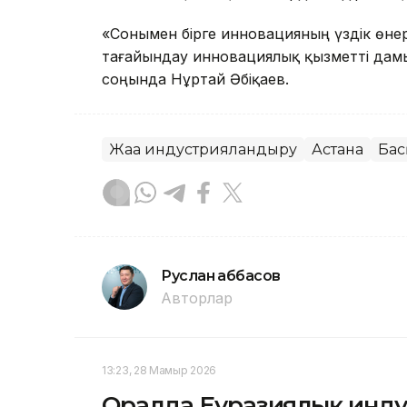
«Сонымен бірге инновацияның үздік өне
тағайындау инновациялық қызметті дамыт
соңында Нұртай Әбіқаев.
Жаңа индустрияландыру
Астана
Бас
Руслан Ғаббасов
Авторлар
13:23, 28 Мамыр 2026
Оралда Еуразиялық инд