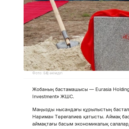
Фото: БҚО әкімдігі
Жобаның бастамашысы — Eurasia Holding 
Investment» ЖШС.
Маңызды нысандағы құрылыстың басталуы
Нариман Төреғалиев қатысты. Аймақ ба
аймақтағы басым экономикалық салалар