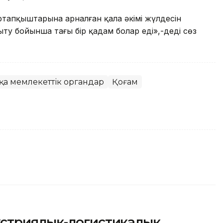
ртапқыштарына арналған қала әкімі жүлдесін
у бойынша тағы бір қадам болар еді»,-деді сөз
қа мемлекеттік органдар
Қоғам
устриялық-логистикалық