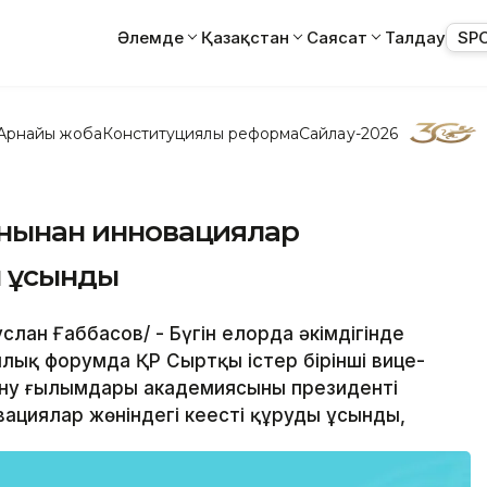
Әлемде
Қазақстан
Саясат
Талдау
SP
Арнайы жоба
Конституциялық реформа
Сайлау-2026
жанынан инновациялар
ы ұсынды
слан Ғаббасов/ - Бүгін елорда әкімдігінде
ялық форумда ҚР Сыртқы істер бірінші вице-
ану ғылымдары академиясының президенті
ациялар жөніндегі кеңесті құруды ұсынды,