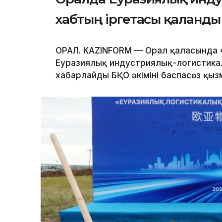
хабтың іргетасы қаланды
ОРАЛ. KAZINFORM — Орал қаласында 
Еуразиялық индустриялық-логистикалы
хабарлайды БҚО әкімінің баспасөз қызм