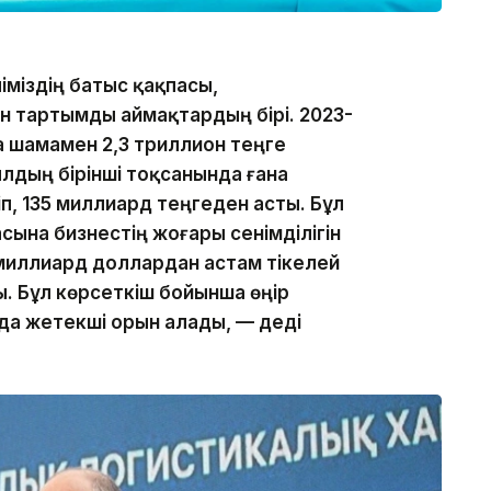
іміздің батыс қақпасы,
н тартымды аймақтардың бірі. 2023-
а шамамен 2,3 триллион теңге
лдың бірінші тоқсанында ғана
іп, 135 миллиард теңгеден асты. Бұл
ына бизнестің жоғары сенімділігін
9 миллиард доллардан астам тікелей
. Бұл көрсеткіш бойынша өңір
а жетекші орын алады, — деді