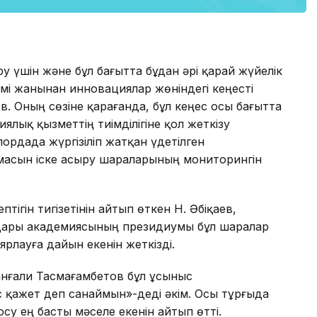
шін және бұл бағытта бұдан әрі қарай жүйелік
імі жанынан инновациялар жөніндегі кеңесті
ев. Оның сөзіне қарағанда, бұл кеңес осы бағытта
лық қызметтің тиімділігіне қол жеткізу
рдада жүргізіліп жатқан үдетілген
асын іске асыру шараларының мониторингін
ігін тигізетінін айтып өткен Н. Әбіқаев,
дары академиясының президиумы бұл шаралар
лауға дайын екенін жеткізді.
анғали Тасмағамбетов бұл ұсыныс
 қажет деп санаймын»-деді әкім. Осы тұрғыда
су ең басты мәселе екенін айтып өтті.