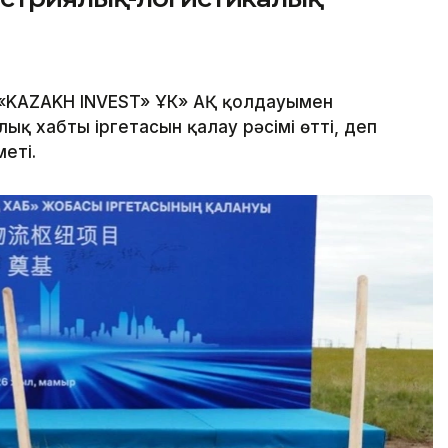
«KAZAKH INVEST» ҰК» АҚ қолдауымен
қ хабтың іргетасын қалау рәсімі өтті, деп
еті.