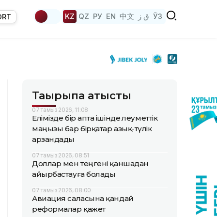
KZ
QZ
РУ
EN
中文
ق ز
ЎЗ
ORT
Тақырыпқа қатысты
07 тамыз 2026, 11:08
Елімізде бір апта ішінде әлеуметтік
маңызы бар бірқатар азық-түлік
арзандады
07 тамыз 2026, 08:51
Доллар мен теңгені қаншадан
айырбастауға болады
07 тамыз 2026, 08:00
Авиация саласына қандай
реформалар қажет