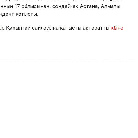
станның 17 облысынан, сондай-ақ Астана, Алматы
ндент қатысты.
қтар Құрылтай сайлауына қатысты ақпаратты
көбіне