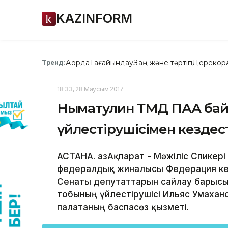
KAZINFORM
Ақорда
Тағайындау
Заң және тәртіп
Дерекқор
Тренд:
18:33, 28 Маусым 2017
Нығматулин ТМД ПАА ба
үйлестірушісімен кездес
АСТАНА. ҚазАқпарат - Мәжіліс Спике
федералдық жиналысы Федерация кең
Сенаты депутаттарын сайлау барысы
тобының үйлестірушісі Ильяс Умахано
палатаның баспасөз қызметі.