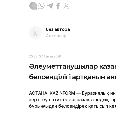
без автора
Авторлар
20:33, 07 Тамыз 2026
Әлеуметтанушылар қаза
белсенділігі артқанын а
АСТАНА. KAZINFORM — Еуразиялық инт
зерттеу нәтижелері қазақстандықтар
бұрынғыдан белсендірек қатысып кел