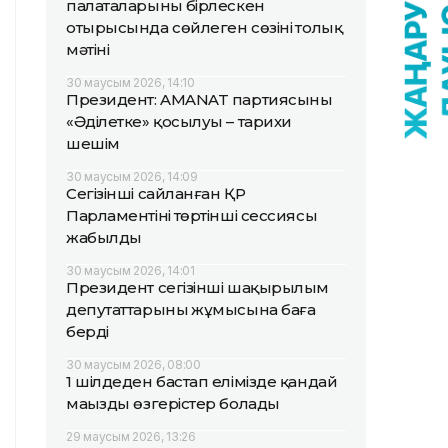
палаталарының бірлескен
отырысында сөйлеген сөзінің толық
мәтіні
30 маусым 2026, 14:10
Президент: AMANAT партиясының
«Әділетке» қосылуы – тарихи
шешім
30 маусым 2026, 14:09
Сегізінші сайланған ҚР
Парламентінің төртінші сессиясы
жабылды
30 маусым 2026, 14:01
Президент сегізінші шақырылым
депутаттарының жұмысына баға
берді
30 маусым 2026, 08:00
1 шілдеден бастап елімізде қандай
маңызды өзгерістер болады
29 маусым 2026, 13:26