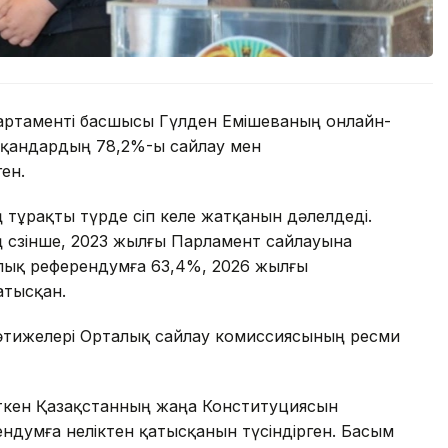
партаменті басшысы Гүлден Емішеваның онлайн-
сқандардың 78,2%-ы сайлау мен
ен.
ң тұрақты түрде өсіп келе жатқанын дәлелдеді.
 сөзінше, 2023 жылғы Парламент сайлауына
лық референдумға 63,4%, 2026 жылғы
атысқан.
нәтижелері Орталық сайлау комиссиясының ресми
өткен Қазақстанның жаңа Конституциясын
ендумға неліктен қатысқанын түсіндірген. Басым