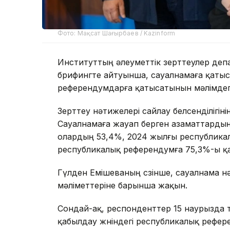
Фото: Мақсат Шағырбаев / Kazinform
Институттың әлеуметтік зерттеулер де
брифингте айтуынша, сауалнамаға қаты
референдумдарға қатысатынын мәлімдег
Зерттеу нәтижелері сайлау белсенділігіні
Сауалнамаға жауап берген азаматтардың
олардың 53,4%, 2024 жылғы республика
республикалық референдумға 75,3%-ы қ
Гүлден Емішеваның сөзінше, сауалнама 
мәліметтеріне барынша жақын.
Сондай-ақ, респонденттер 15 наурызда 
қабылдау жөніндегі республикалық рефер