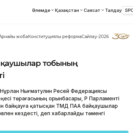
Әлемде
Қазақстан
Саясат
Талдау
SP
Арнайы жоба
Конституциялық реформа
Сайлау-2026
йқаушылар тобының
ті
рі Нұрлан Нығматулин Ресей Федерациясы
есі төрағасының орынбасары, ҚР Парламенті
н байқауға қатысқан ТМД ПАА байқаушылар
впен кездесті, деп хабарлайды төменгі