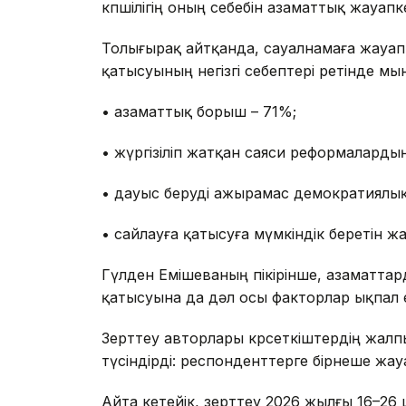
көпшілігің оның себебін азаматтық жауапк
Толығырақ айтқанда, сауалнамаға жауа
қатысуының негізгі себептері ретінде м
• азаматтық борыш – 71%;
• жүргізіліп жатқан саяси реформалард
• дауыс беруді ажырамас демократиялық
• сайлауға қатысуға мүмкіндік беретін жа
Гүлден Емішеваның пікірінше, азаматта
қатысуына да дәл осы факторлар ықпал е
Зерттеу авторлары көрсеткіштердің жал
түсіндірді: респонденттерге бірнеше жау
Айта кетейік, зерттеу 2026 жылғы 16–26 