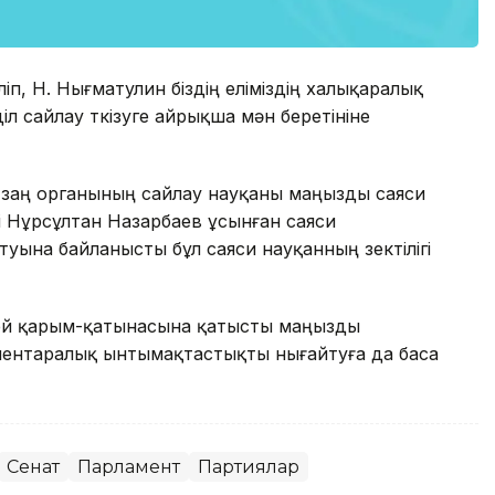
ліп, Н. Нығматулин біздің еліміздің халықаралық
л сайлау өткізуге айрықша мән беретініне
ы заң органының сайлау науқаны маңызды саяси
і Нұрсұлтан Назарбаев ұсынған саяси
туына байланысты бұл саяси науқанның өзектілігі
сей қарым-қатынасына қатысты маңызды
ментаралық ынтымақтастықты нығайтуға да баса
Сенат
Парламент
Партиялар