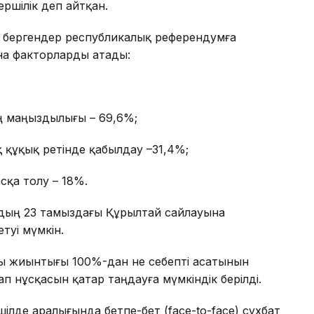
ершілік деп айтқан.
п бергендер республикалық референдумға
ына факторларды атады:
ың маңыздылығы – 69,6%;
 құқық ретінде қабылдау –31,4%;
сқа толу – 18%.
рдың 23 тамыздағы Құрылтай сайлауына
туі мүмкін.
пы жиынтығы 100%-дан не себепті асатынын
ап нұсқасын қатар таңдауға мүмкіндік берілді.
шілде аралығында бетпе-бет (face-to-face) сұхбат