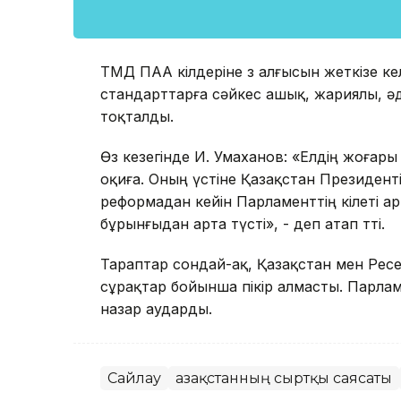
ТМД ПАА өкілдеріне өз алғысын жеткізе ке
стандарттарға сәйкес ашық, жариялы, әді
тоқталды.
Өз кезегінде И. Умаханов: «Елдің жоғар
оқиға. Оның үстіне Қазақстан Президент
реформадан кейін Парламенттің өкілеті ар
бұрынғыдан арта түсті», - деп атап өтті.
Тараптар сондай-ақ, Қазақстан мен Ре
сұрақтар бойынша пікір алмасты. Парла
назар аударды.
Сайлау
Қазақстанның сыртқы саясаты