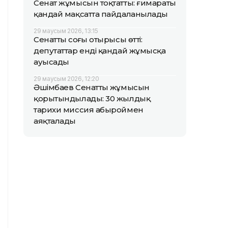
Сенат жұмысын тоқтатты: ғимараты
қандай мақсатта пайдаланылады
29 маусым 2026, 13:15
Сенаттың соңғы отырысы өтті:
депутаттар енді қандай жұмысқа
ауысады
29 маусым 2026, 12:20
Әшімбаев Сенаттың жұмысын
қорытындылады: 30 жылдық
тарихи миссия абыроймен
аяқталады