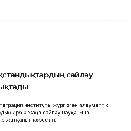
қстандықтардың сайлау
нықтады
еграция институты жүргізген әлеуметтік
дың әрбір жаңа сайлау науқанына
е жатқанын көрсетті.