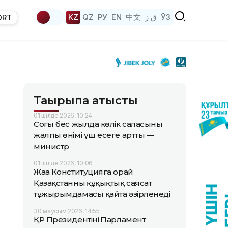
KZ
QZ
РУ
EN
中文
ق ز
ЎЗ
ORT
Тақырыпқа қатысты
01 шілде 2026, 10:24
Соңғы бес жылда көлік саласының
жалпы өнімі үш есеге артты —
министр
01 шілде 2026, 10:06
Жаңа Конституцияға орай
Қазақстанның құқықтық саясат
тұжырымдамасы қайта әзірленеді
30 маусым 2026, 14:55
ҚР Президентінің Парламент