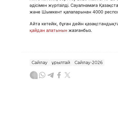
әдісімен жүргізілді. Сауалнамаға Қазақ
және Шымкент қалаларынан 4000 респо
Айта кетейік, бұған дейін қазақстанды
қайдан алатынын
жазғанбыз.
Сайлау
Құрылтай
Сайлау-2026
Алпамыс Файзолла
Авторлар