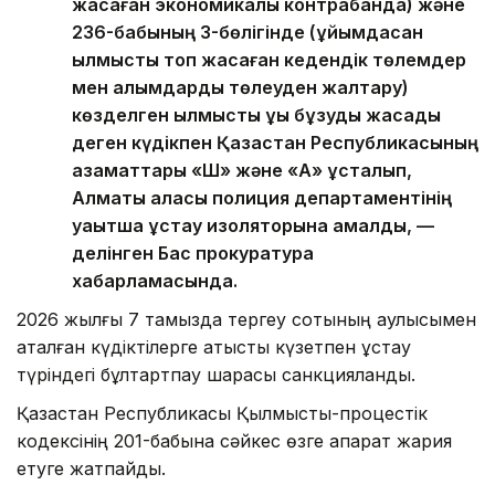
жасаған экономикалық контрабанда) және
236-бабының 3-бөлігінде (ұйымдасқан
қылмыстық топ жасаған кедендік төлемдер
мен алымдарды төлеуден жалтару)
көзделген қылмыстық құқық бұзуды жасады
деген күдікпен Қазақстан Республикасының
азаматтары «Ш» және «А» ұсталып,
Алматы қаласы полиция департаментінің
уақытша ұстау изоляторына қамалды, —
делінген Бас прокуратура
хабарламасында.
2026 жылғы 7 тамызда тергеу сотының қаулысымен
аталған күдіктілерге қатысты күзетпен ұстау
түріндегі бұлтартпау шарасы санкцияланды.
Қазақстан Республикасы Қылмыстық-процестік
кодексінің 201-бабына сәйкес өзге ақпарат жария
етуге жатпайды.