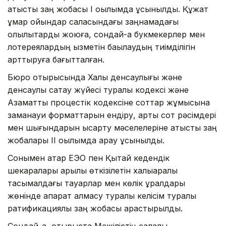
қатысты заң жобасы I оқылымда ұсынылды. Құжат
құмар ойындар саласындағы заңнамадағы
олқылықтарды жоюға, сондай-ақ букмекерлер мен
лотереялардың қызметін бақылаудың тиімділігін
арттыруға бағытталған.
Бюро отырысында Халық денсаулығы және
денсаулық сақтау жүйесі туралы кодексі және
Азаматтық процестік кодексіне соттар жұмысына
заманауи форматтарын ендіру, артық сот рәсімдері
мен шығындарын қысқарту мәселелеріне қатысты заң
жобалары II оқылымда қарау ұсынылды.
Сонымен қатар ЕЭО пен Қытай кедендік
шекаралары арқылы өткізілетін халықаралық
тасымалдағы тауарлар мен көлік құралдары
жөнінде ақпарат алмасу туралы келісім туралы
ратификациялық заң жобасы қарастырылды.
Сондай-ақ, отырыста Мәжілістің салалық