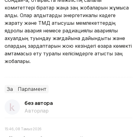
комитеттері бірқатар жаңа заң жобаларын жұмысқа
алды. Олар қалдықтарды энергетикалық кәдеге
жарату және ТМД қатысушы мемлекеттердің
ядролық авария немесе радиациялық авариялық
ахуалдың туындау жағдайына дайындықты және
олардың зардаптарын жою кезіндегі өзара көмекті
қамтамасыз ету туралы келісімдерге қатысты заң
жобалары.
Заң
Парламент
без автора
Авторлар
15:46, 08 Тамыз 2026