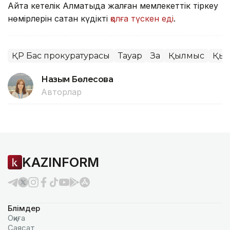
Айта кетелік Алматыда жалған мемлекеттік тіркеу
нөмірлерін сатқан күдікті
қолға түскен еді
.
ҚР Бас прокуратурасы
Тауар
Заң
Қылмыс
Қыт
Назым Бөлесова
Авторлар
KAZINFORM
Бөлімдер
Оқиға
Саясат