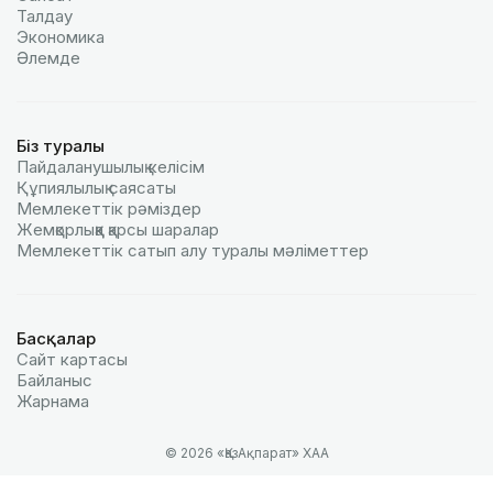
Талдау
Экономика
Әлемде
Біз туралы
Пайдаланушылық келiciм
Құпиялылық саясаты
Мемлекеттік рәміздер
Жемқорлыққа қарсы шаралар
Мемлекеттік сатып алу туралы мәлiметтер
Басқалар
Сайт картасы
Байланыс
Жарнама
© 2026 «ҚазАқпарат» ХАА