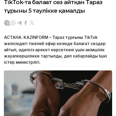
TikTok-та балағат сөз айтқан Тараз
тұрғыны 5 тәулікке қамалды
АСТАНА. KAZINFORM – Тараз тұрғыны TikTok
желісіндегі тікелей эфир кезінде балағат сөздер
айтып, әдепсіз әрекет көрсеткені үшін әкімшілік
жауапкершілікке тартылды, деп хабарлайды Ішкі
істер министрлігі.