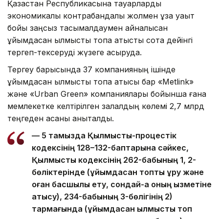
Қазақстан Республикасына тауарларды
экономикалық контрабандалық жолмен ұзақ уақыт
бойы заңсыз тасымалдаумен айналысқан
ұйымдасқан қылмыстық топқа қатысты сотқа дейінгі
тергеп-тексеруді жүзеге асыруда.
Тергеу барысында 37 компанияның ішінде
ұйымдасқан қылмыстық топқа қатысы бар «Metlink»
және «Urban Green» компаниялары бойынша ғана
мемлекетке келтірілген залалдың көлемі 2,7 млрд
теңгеден асқаны анықталды.
— 5 тамызда Қылмыстық-процестік
кодексінің 128–132-баптарына сәйкес,
Қылмыстық кодексінің 262-бабының 1, 2-
бөліктерінде (ұйымдасқан топты құру және
оған басшылық ету, сондай-ақ оның қызметіне
қатысу), 234-бабының 3-бөлігінің 2)
тармағында (ұйымдасқан қылмыстық топ