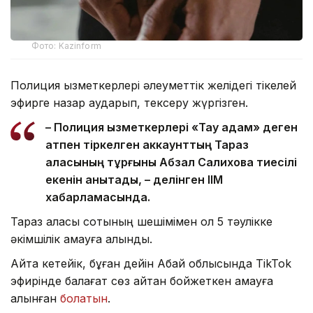
Фото: Kazinform
Полиция қызметкерлері әлеуметтік желідегі тікелей
эфирге назар аударып, тексеру жүргізген.
– Полиция қызметкерлері «Тау адам» деген
атпен тіркелген аккаунттың Тараз
қаласының тұрғыны Абзал Салиховқа тиесілі
екенін анықтады, – делінген ІІМ
хабарламасында.
Тараз қаласы сотының шешімімен ол 5 тәулікке
әкімшілік қамауға алынды.
Айта кетейік, бұған дейін Абай облысында TikTok
эфирінде балағат сөз айтқан бойжеткен қамауға
алынған
болатын
.