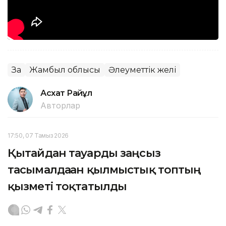
Заң
Жамбыл облысы
Әлеуметтік желі
Асхат Райқұл
Авторлар
17:50, 07 Тамыз 2026
Қытайдан тауарды заңсыз
тасымалдаған қылмыстық топтың
қызметі тоқтатылды