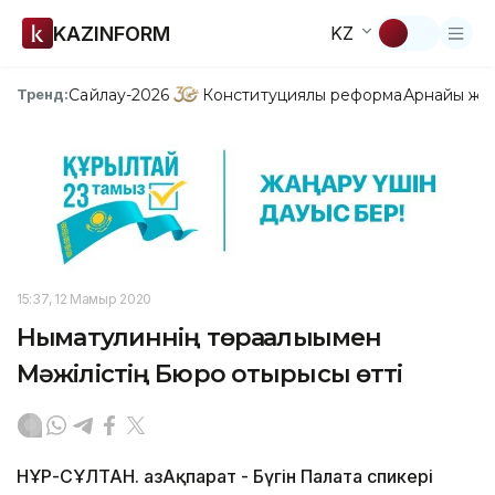
KAZINFORM
KZ
Сайлау-2026
Конституциялық реформа
Арнайы жо
Тренд:
15:37, 12 Мамыр 2020
Нығматулиннің төрағалығымен
Мәжілістің Бюро отырысы өтті
НҰР-СҰЛТАН. ҚазАқпарат - Бүгін Палата спикері