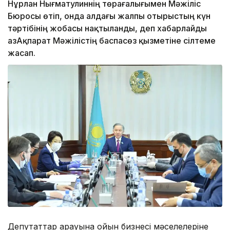
Нұрлан Нығматулиннің төрағалығымен Мәжіліс
Бюросы өтіп, онда алдағы жалпы отырыстың күн
тәртібінің жобасы нақтыланды, деп хабарлайды
ҚазАқпарат Мәжілістің баспасөз қызметіне сілтеме
жасап.
Депутаттар қарауына ойын бизнесі мәселелеріне