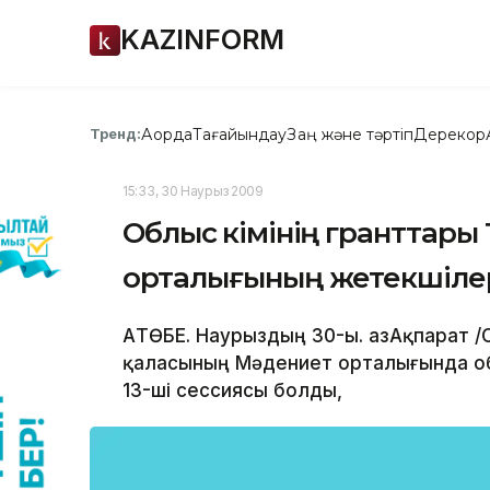
KAZINFORM
Ақорда
Тағайындау
Заң және тәртіп
Дерекқор
Тренд:
15:33, 30 Наурыз 2009
Облыс әкімінің гранттары 
орталығының жетекшіле
АҚТӨБЕ. Наурыздың 30-ы. ҚазАқпарат /
қаласының Мәдениет орталығында о
13-ші сессиясы болды,