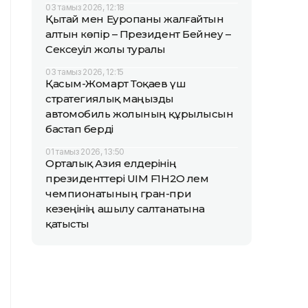
03 тамыз 2026, 12:18
Қытай мен Еуропаны жалғайтын
алтын көпір – Президент Бейнеу –
Сексеуіл жолы туралы
03 тамыз 2026, 12:15
Қасым-Жомарт Тоқаев үш
стратегиялық маңызды
автомобиль жолының құрылысын
бастап берді
01 тамыз 2026, 13:50
Орталық Азия елдерінің
президенттері UIM F1H2O әлем
чемпионатының гран-при
кезеңінің ашылу салтанатына
қатысты