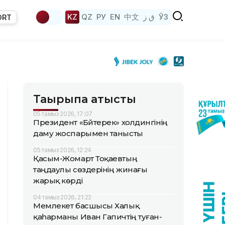
KZ
QZ
РУ
EN
中文
ق ز
ЎЗ
ORT
Тақырыпқа қатысты
05 тамыз 2026, 17:07
Президент «Бәйтерек» холдингінің
даму жоспарымен танысты
05 тамыз 2026, 12:24
Қасым-Жомарт Тоқаевтың
таңдаулы сөздерінің жинағы
жарық көрді
04 тамыз 2026, 21:22
Мемлекет басшысы Халық
қаһарманы Иван Гапичтің туған-