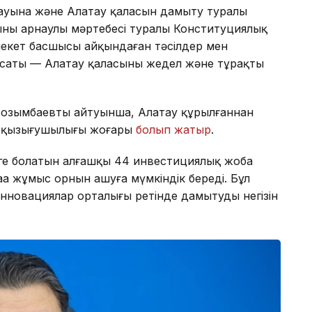
ауына және Алатау қаласын дамыту туралы
ының арнаулы мәртебесі туралы Конституциялық
млекет басшысы айқындаған тәсілдер мен
мақсаты — Алатау қаласының жедел және тұрақты
Бозымбаевтың айтуынша, Алатау құрылғаннан
ың қызығушылығы жоғары
болып жатыр
.
теңге болатын алғашқы 44 инвестициялық жоба
а жұмыс орнын ашуға мүмкіндік береді. Бұл
нновациялар орталығы ретінде дамытудың негізін