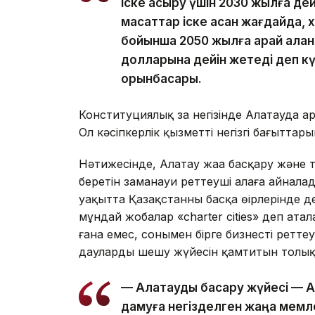
іске асыру үшін 2030 жылға дейі
мақсаттар іске асқан жағдайда
бойынша 2050 жылға қарай қала
долларына дейін жетеді деп к
орынбасары.
Конституциялық заң негізінде Алатауда
Ол кәсіпкерлік қызметтің негізгі бағыттар
Нәтижесінде, Алатау жаңа басқару және 
беретін заманауи реттеуші алаңға айнала
уақытта Қазақстанның басқа өңірлерінде 
мұндай жобалар «charter cities» деп ата
ғана емес, сонымен бірге бизнесті ретт
дауларды шешу жүйесін қамтитын толық
— Алатауды басқару жүйесі — Al
дамуға негізделген жаңа мемле