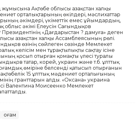
ң жұмысына Ақтөбе облысы Қазақстан халқы
ениет орталықтарының өкілдері, мәслихаттар
рының әкімдері, үкіметтік емес ұйымдардың,
ақ облыс әкімі Елеусін Сағындықов
Р Президентінің «Дағдарыстан ? дамуға» деген
ысы Қазақстан халқы Ассамблеясының рөлі.
ғындықов өзінің сөйлеген сөзінде Мемлекет
лық келісім мен тұрақтылықты сақтау ісіне
ының қосып отырған қомақты үлесі туралы
ындықов татар, корей, украин және т.б. ұлттық
ғамдық өміріне белсенді қатысып отырғанын
 ақтөбелік 15 ұлттық мәдениет орталығының
мінің гранттарын алды. «Оксана» украина
ісі Валентина Моисеенко Мемлекет
патталды.
Қоғам