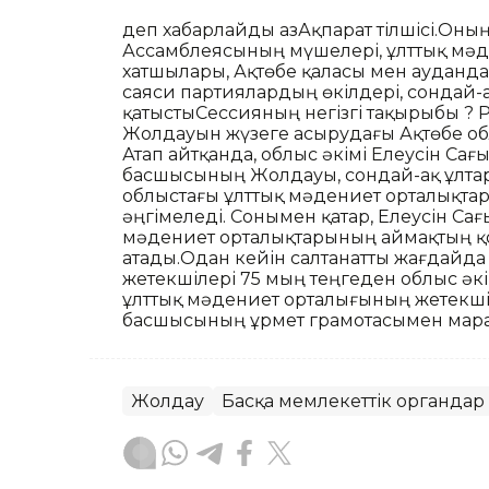
деп хабарлайды ҚазАқпарат тілшісі.Оны
Ассамблеясының мүшелері, ұлттық мәд
хатшылары, Ақтөбе қаласы мен ауданда
саяси партиялардың өкілдері, сондай-
қатыстыСессияның негізгі тақырыбы ? Қ
Жолдауын жүзеге асырудағы Ақтөбе обл
Атап айтқанда, облыс әкімі Елеусін Са
басшысының Жолдауы, сондай-ақ ұлтара
облыстағы ұлттық мәдениет орталықтар
әңгімеледі. Сонымен қатар, Елеусін Сағ
мәдениет орталықтарының аймақтың қо
атады.Одан кейін салтанатты жағдайда
жетекшілері 75 мың теңгеден облыс әкі
ұлттық мәдениет орталығының жетекш
басшысының Құрмет грамотасымен мара
Жолдау
Басқа мемлекеттік органдар