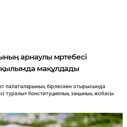
ның арнаулы мәртебесі
 оқылымда мақұлдады
нт палаталарының бірлескен отырысында
сі туралы» Конституциялық заңының жобасы