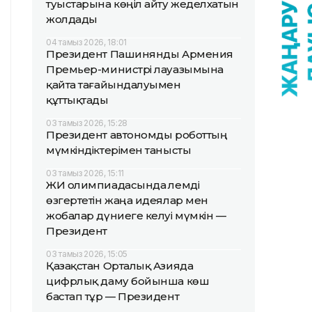
туыстарына көңіл айту жеделхатын
жолдады
04 тамыз 2026, 18:01
Президент Пашинянды Армения
Премьер-министрі лауазымына
қайта тағайындалуымен
құттықтады
03 тамыз 2026, 15:28
Президент автономды роботтың
мүмкіндіктерімен танысты
03 тамыз 2026, 15:11
ЖИ олимпиадасында әлемді
өзгертетін жаңа идеялар мен
жобалар дүниеге келуі мүмкін —
Президент
03 тамыз 2026, 15:05
Қазақстан Орталық Азияда
цифрлық даму бойынша көш
бастап тұр — Президент