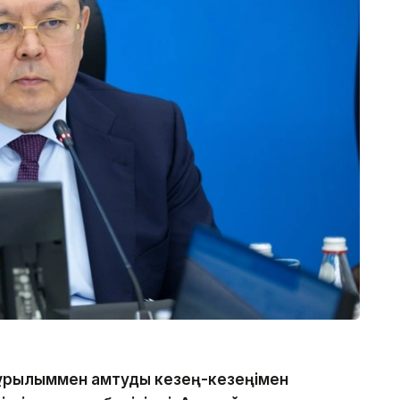
құрылыммен қамтуды кезең-кезеңімен