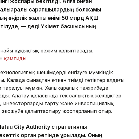
нгі жоспары бекітілді. Алға қойған
, халықаралық сарапшылардың болжамы
ның өңірлік жалпы өнімі 50 млрд АҚШ
үтілуде, — деді Үкімет басшысының
 арнайы құқықтық режим қалыптасады.
ын
қамтиды
.
технологиялық шешімдерді енгізуге мүмкіндік
ды. Қалада сынақтан өткен тиімді тетіктер алдағы
де таралуы мүмкін. Халықаралық тәжірибеде
лады. Алатау қаласында тек салықтық жеңілдіктер
еу, инвесторларды тарту және инвестициялық
 экожүйе қалыптастыру жоспарланып отыр.
atau City Authority стратегиялық
кеттік орган ретінде құрылады. Оның