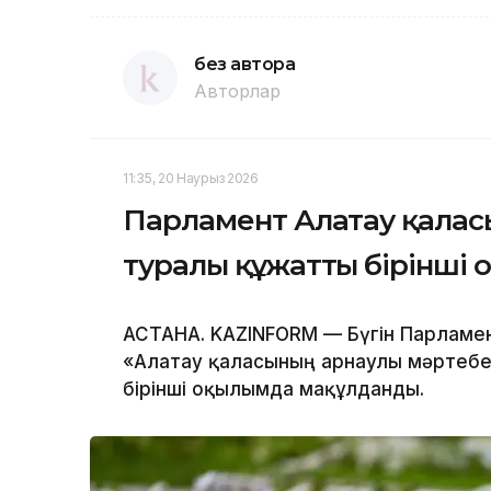
без автора
Авторлар
11:35, 20 Наурыз 2026
Парламент Алатау қаласы
туралы құжатты бірінші
АСТАНА. KAZINFORM — Бүгін Парламе
«Алатау қаласының арнаулы мәртебе
бірінші оқылымда мақұлданды.