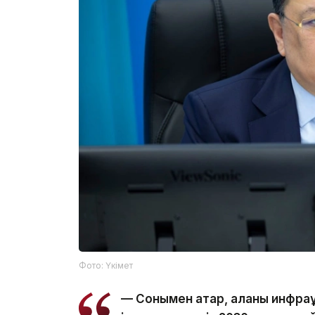
Фото: Үкімет
— Сонымен қатар, қаланы инфра