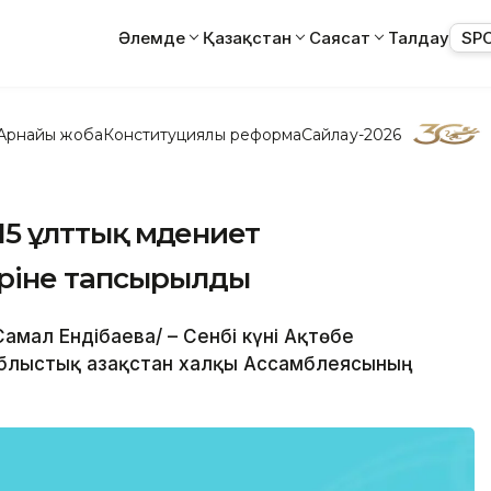
Әлемде
Қазақстан
Саясат
Талдау
SP
Арнайы жоба
Конституциялық реформа
Сайлау-2026
15 ұлттық мәдениет
ріне тапсырылды
Самал Ендібаева/ – Сенбі күні Ақтөбе
блыстық Қазақстан халқы Ассамблеясының