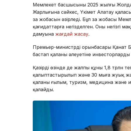
Мемлекет басшысының 2025 жылғы Жолд
Жарлығына сәйкес, Үкімет Алатау қалас
заң жобасын әзірледі. Бұл заң жобасы Ме
қағидаттарға негізделген. Оның негізгі 
дамуына
жағдай жасау
.
Премьер-министрдің орынбасары Қанат 
бастап қаланың әлеуетіне инвесторлард
Қазірдің өзінде де жалпы құны 1,8 трлн 
қалыптастырылып және 30 мыңға жуық жаң
қаланың ғылым, туризм, медицина және и
қалайды.