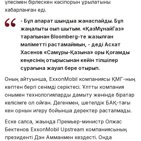
үлесімен бірлескен кәсіпорын құрылатыны
хабарланған еді.
- Бұл ақпарат шындыққа жанаспайды. Бұл
жаңалықты оқып шықтым. «ҚазМұнайГаз»
тарапынан Bloomberg-те жазылған
мәліметті растамаймын, - деді Асхат
Хасенов «Самұрық-Қазына» қоры Қоғамдық
кеңесінің отырысынан кейін тілшілер
сұрағына жауап бере отырып.
Оның айтуынша, ExxonMobil компаниясы ҚМГ-ның
көптен бергі сенімді серіктесі. Ұлттық компания
онымен технологияларды дамыту жөнінде бірқатар
келісімге қол қойған. Дегенмен, шетелдік БАҚ-тағы
кен орнын игеру бойынша деректер расталмады.
Еске салсақ, жақында Премьер-министр Олжас
Бектенов ExxonMobil Upstream компаниясының
президенті Дэн Амманмен кездесті. Онда