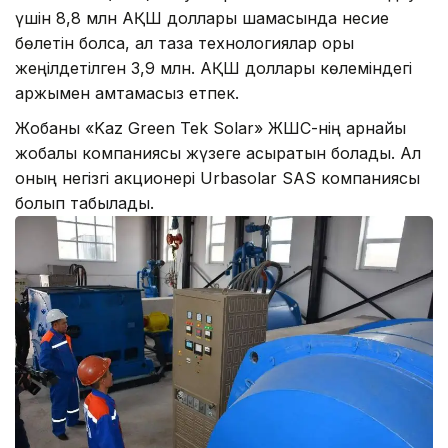
үшін 8,8 млн АҚШ доллары шамасында несие
бөлетін болса, ал таза технологиялар қоры
жеңілдетілген 3,9 млн. АҚШ доллары көлеміндегі
қаржымен қамтамасыз етпек.
Жобаны «Kaz Green Tek Solar» ЖШС-нің арнайы
жобалық компаниясы жүзеге асыратын болады. Ал
оның негізгі акционері Urbasolar SAS компаниясы
болып табылады.