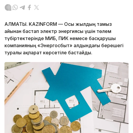
АЛМАТЫ. KAZINFORM — Осы жылдың тамыз
айынан бастап электр энергиясы үшін төлем
түбіртектерінде МИБ, ПИК немесе басқарушы
компанияның «Энергосбыт» алдындағы берешегі
туралы ақпарат көрсетіле бастайды.