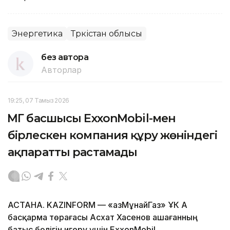
Энергетика
Түркістан облысы
без автора
Авторлар
19:25, 07 Тамыз 2026
ҚМГ басшысы ExxonMobil-мен
бірлескен компания құру жөніндегі
ақпаратты растамады
АСТАНА. KAZINFORM — «ҚазМұнайГаз» ҰК АҚ
басқарма төрағасы Асхат Хасенов Қашағанның
батыс бөлігін игеру үшін ExxonMobil