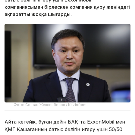
компаниясымен бірлескен компания құру жөніндегі
ақпаратты жоққа шығарды.
Фото: Солтан Жексенбеков / Kazinform
Айта кетейік, бұған дейін БАҚ-та ExxonMobil мен
ҚМГ Қашағанның батыс бөлігін игеру үшін 50/50