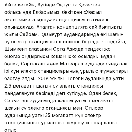
Айта кетейік, бүгінде Оңтүстік Қазақстан
облысында Елбасымыз бекіткен «Жасыл
экономикаға көшу» концепциясы нәтижелі
орындалуда. Аталған концепцияға сай былтырғы
жылы Сайрам, Қазығұрт аудандарында екі шағын
су электр станциясы ел игілігіне берілді. Сондай-ақ,
Шымкент қаласынан Орта Азияда теңдесі жоқ
биогаз қондырғысы кешені іске қосылды. Бұдан
бөлек, Сарыағаш және Мақтаарал аудандарында екі
ірі күн электр станцияларының құрылыс жұмыстары
бастау алды. 2018 жылы Төлеби ауданында қуаты
2,5 мегаватт шағын су электр станциясы
пайдалануға беріледі деп күтілуде. Одан бөлек,
Сарыағаш ауданында жалпы қуаты 5 мегаватт
шағын су электр станциясы мен Отырар
ауданында қуаты 35 мегаватт күн электр
станциясының құрылысын жүргізу жоспарланып
отыр.