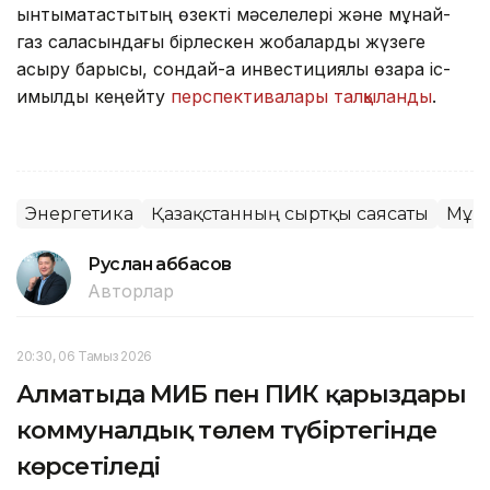
ынтымақтастықтың өзекті мәселелері және мұнай-
газ саласындағы бірлескен жобаларды жүзеге
асыру барысы, сондай-ақ инвестициялық өзара іс-
қимылды кеңейту
перспективалары талқыланды
.
Энергетика
Қазақстанның сыртқы саясаты
Мұн
Руслан Ғаббасов
Авторлар
20:30, 06 Тамыз 2026
Алматыда МИБ пен ПИК қарыздары
коммуналдық төлем түбіртегінде
көрсетіледі