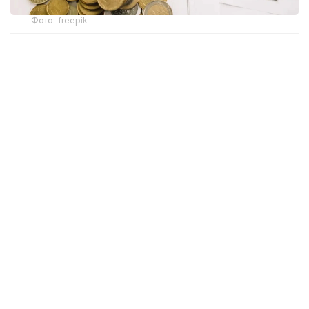
Фото: freepik
Бұл жаңашылдық тек «Алатау Жарық Компаниясы»
АҚ «Энергосбыт» филиалымен электрмен
жабдықтау шартын жасасқан Алматы қаласы мен
Алматы облысы тұтынушыларына ғана қатысты
болмақ.
Ұйым мәліметінше, бұл өзгеріс пәтер иелеріне өз
үйлері бойынша қарыздың бар-жоғын уақытылы біліп
отыруға және басқарушы ұйымның электр
энергиясын төлеу бойынша міндетін қаншалықты
орындап жатқанын бақылауға мүмкіндік береді.
Егер берешек белгіленген тәртіппен өтелмесе,
қарызы бар тұрғын үйлерде тоқ уақытша не мүлдем
өшірілуі мүмкін. Осыған байланысты тұрғындарға
түбіртектегі жаңа ақпаратқа көңіл бөлу ұсынылады.