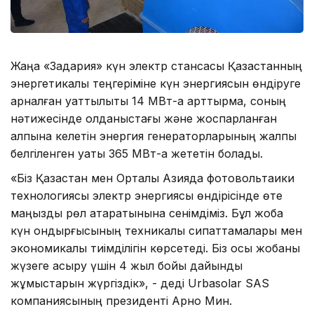
Жаңа «Задария» күн электр стансасы Қазақстанның
энергетикалық теңгеріміне күн энергиясын өндіруге
арналған қуаттылықты 14 МВт-қа арттырмақ, соның
нәтижесінде қолданыстағы және жоспарланған
қалпына келетін энергия генераторларының жалпы
белгіленген қуаты 365 МВт-қа жететін болады.
«Біз Қазақстан мен Орталық Азияда фотовольтаики
технологиясы электр энергиясы өндірісінде өте
маңызды рөл атқаратынына сенімдіміз. Бұл жоба
күн қондырғысының техникалық сипаттамалары мен
экономикалық тиімділігін көрсетеді. Біз осы жобаны
жүзеге асыру үшін 4 жыл бойы дайындық
жұмыстарын жүргіздік», - деді Urbasolar SAS
компаниясының президенті Арно Мин.