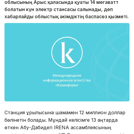
облысының Арыс қаласында қуаты 14 мегаватт
болатын күн электр стансасы салынады, деп
хабарлайды облыстық әкімдіктің баспасөз қызметі.
Станция құрылысына шамамен 12 миллион доллар
бөлінетін болады. Мұндай келісімге 13 қаңтарда
өткен Абу-Дабидегі IRENA ассамблеясының