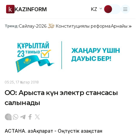
KAZINFORM
KZ
Сайлау-2026
Конституциялық реформа
Арнайы жо
Тренд:
05:25, 17 Қаңтар 2018
ОҚО: Арыста күн электр стансасы
салынады
АСТАНА. ҚазАқпарат - Оңтүстік Қазақстан