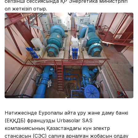
сегізінші сессиясында ҚР Энергетика министрлігі
қол жеткізіп отыр.
Нәтижесінде Еуропалық қайта құру және даму банкі
(ЕҚҚДБ) француздық Urbasolar SAS
компаниясының Қазақстандағы күн электр
стансасын (СЭС) салуға арналған жобасын қолдау