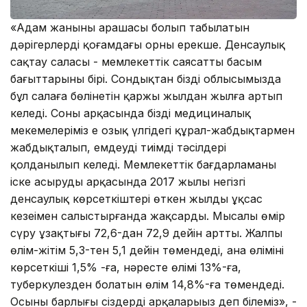
«Адам жанының арашасы болып табылатын
дәрігерлердің қоғамдағы орны ерекше. Денсаулық
сақтау саласы - мемлекеттік саясаттың басым
бағыттарының бірі. Сондықтан біздің облысымызда
бұл салаға бөлінетін қаржы жылдан жылға артып
келеді. Соның арқасында біздің медициналық
мекемелеріміз ең озық үлгідегі құрал-жабдықтармен
жабдықталып, емдеудің тиімді тәсілдері
қолданылып келеді. Мемлекеттік бағдарламаны
іске асырудың арқасында 2017 жылы негізгі
денсаулық көрсеткіштері өткен жылдың ұқсас
кезеңімен салыстырғанда жақсарды. Мысалы өмір
сүру ұзақтығы 72,6-дан 72,9 дейін артты. Жалпы
өлім-жітім 5,3-тен 5,1 дейін төмендеді, ана өлімінің
көрсеткіші 1,5% -ға, нәресте өлімі 13%-ға,
туберкулезден болатын өлім 14,8%-ға төмендеді.
Осының барлығы сіздердің арқаларыңыз деп білеміз», -