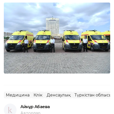
Медицина
Көлік
Денсаулық
Түркістан облысы
Айнұр Ақбаева
Авторлар