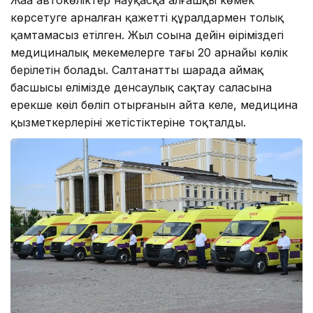
көрсетуге арналған қажетті құралдармен толық
қамтамасыз етілген. Жыл соңына дейін өңіріміздегі
медициналық мекемелерге тағы 20 арнайы көлік
берілетін болады. Салтанатты шарада аймақ
басшысы елімізде денсаулық сақтау саласына
ерекше көңіл бөліп отырғанын айта келе, медицина
қызметкерлерінің жетістіктеріне тоқталды.