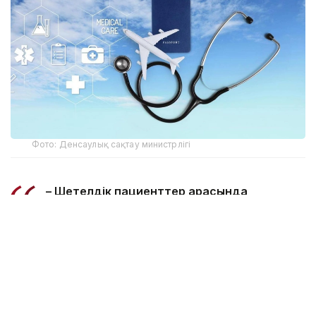
Фото: Денсаулық сақтау министрлігі
– Шетелдік пациенттер арасында
медициналық көмектің келесі бағыттары
сұранысқа ие: кардиология және
кардиохирургия, нейрохирургия, онкология
және сәулелік терапия, ортопедия және
травматология, офтальмология,
стоматология, репродуктивтік медицина,
медициналық оңалту, сондай-ақ