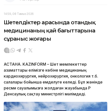
14:59, 08 Тамыз 2026
Шетелдіктер арасында отандық
медицинаның қай бағыттарына
сұраныс жоғары
АСТАНА. KAZINFORM – Шет мемлекеттер
азаматтары елімізге көбіне медицинаның
кардиохирургия, нейрохирургия, онкология т.б.
салалары бойынша емделуге келеді. Бұл жөнінде
ресми сауалымызға жолдаған жауабында ҚР
Денсаулық сақтау министрлігі мәлімдеді.