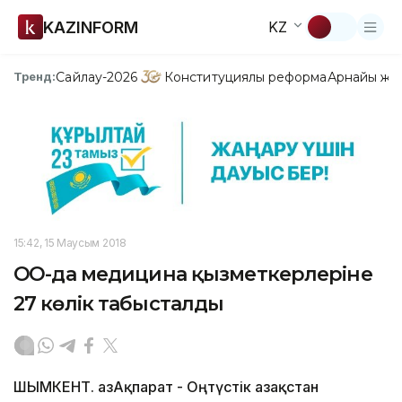
KAZINFORM
KZ
Сайлау-2026
Конституциялық реформа
Арнайы жо
Тренд:
15:42, 15 Маусым 2018
ОҚО-да медицина қызметкерлеріне
27 көлік табысталды
ШЫМКЕНТ. ҚазАқпарат - Оңтүстік Қазақстан