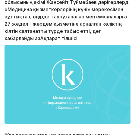
облысының әкімі Жансейіт Түймебаев дәрігерлерді
«Медицина қызметкерлерінің күні» мерекесімен
құттықтап, өңірдегі ауруханалар мен емханаларға
27 жедел - жәрдем қызметіне арналған көліктің
кілтін салтанатты түрде табыс етті, деп
хабарлайды ҚазАқпарат тілшісі.
Жаңа автокөліктер науқасқа алғашқы көмек