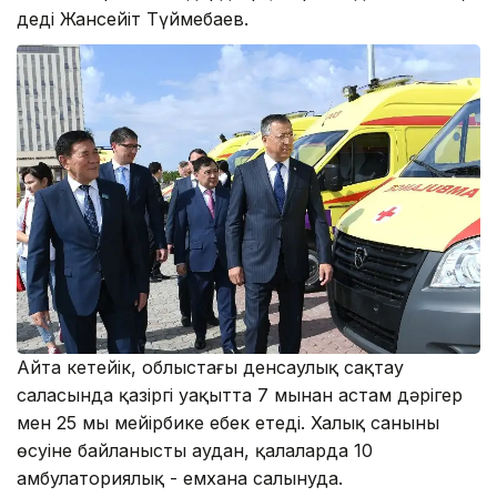
деді Жансейіт Түймебаев.
Айта кетейік, облыстағы денсаулық сақтау
саласында қазіргі уақытта 7 мыңнан астам дәрігер
мен 25 мың мейірбике еңбек етеді. Халық санының
өсуіне байланысты аудан, қалаларда 10
амбулаториялық - емхана салынуда.