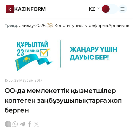
KAZINFORM
KZ
Сайлау-2026
Конституциялық реформа
Арнайы жо
Тренд:
15:55, 29 Маусым 2017
ОҚО-да мемлекеттік қызметшілер
көптеген заңбұзушылықтарға жол
берген