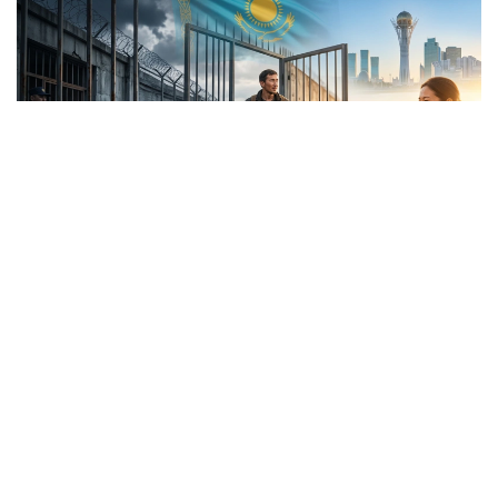
Коллаж: Kazinform/ Nano Banana/ Canva
ІІМ мәліметінше, заң күшіне енген алғашқы күннен
бастап барлық аумақтық бөлімшелерде жүйелі
жұмыс ұйымдастырылған.
«Заң күшіне енген алғашқы күннен бастап
барлық аумақтық бөлімшелерде жүйелі
жұмыс ұйымдастырылды. Біз күн сайын
материалдардың уақытылы дайындалуын,