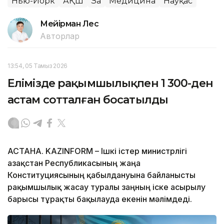
Нью-Йорк
АҚШ
Заң
Медицина
Науқас
Мейірман Лес
Авторлар
13:54, 05 Тамыз 2026
Елімізде рақымшылықпен 1 300-ден
астам сотталған босатылды
АСТАНА. KAZINFORM – Ішкі істер министрлігі
Қазақстан Республикасының жаңа
Конституциясының қабылдануына байланысты
рақымшылық жасау туралы заңның іске асырылу
барысы тұрақты бақылауда екенін мәлімдеді.