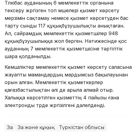
Түлкібас ауданының 6 мемлекеттік органына
тексеру жүргізген топ мүшелері қызмет көрсету
мерзімін сақтамау немесе қызмет көрсетуден бас
тарту сынды 117 құқықбұзушылықты анықтаған.
Ал, сайрамдық мемлекеттік қызметшілер 948
құқықбұзушылыққа жол берген. Нәтижесінде қос
ауданның 7 мемлекеттік қызметшісіне тәртіптік
шара қолданылды.
Кемшіліктер мемлекеттік қызмет көрсету саласына
жауапты мамандардың мардымсыз бақылауынан
орын алған. Мемлекеттік қызметкерлер
қағазбастылықтан әлі де арыла алмай отыр.
Халыққа көрсетілген қызметтің 4 пайызы ғана
электронды түрде жүргізілгені дәлелденді.
Заң
Заң және құқық
Түркістан облысы