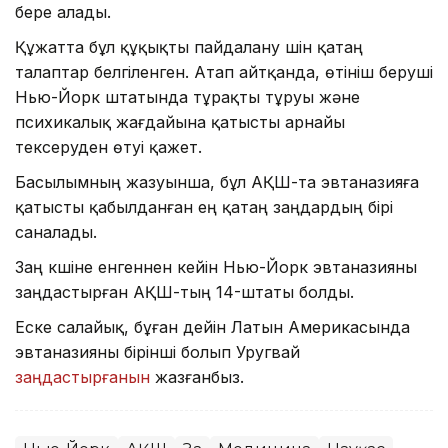
бере алады.
Құжатта бұл құқықты пайдалану үшін қатаң
талаптар белгіленген. Атап айтқанда, өтініш беруші
Нью-Йорк штатында тұрақты тұруы және
психикалық жағдайына қатысты арнайы
тексеруден өтуі қажет.
Басылымның жазуынша, бұл АҚШ-та эвтаназияға
қатысты қабылданған ең қатаң заңдардың бірі
саналады.
Заң күшіне енгеннен кейін Нью-Йорк эвтаназияны
заңдастырған АҚШ-тың 14-штаты болды.
Еске салайық, бұған дейін Латын Америкасында
эвтаназияны бірінші болып Уругвай
заңдастырғанын
жазғанбыз.