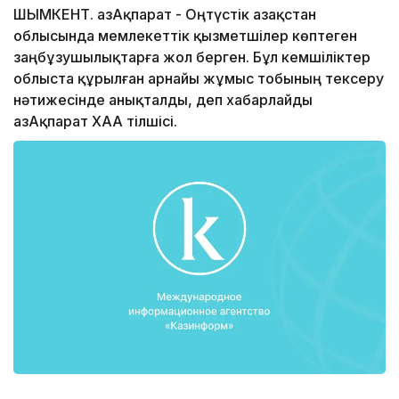
ШЫМКЕНТ. ҚазАқпарат - Оңтүстік Қазақстан
облысында мемлекеттік қызметшілер көптеген
заңбұзушылықтарға жол берген. Бұл кемшіліктер
облыста құрылған арнайы жұмыс тобының тексеру
нәтижесінде анықталды, деп хабарлайды
ҚазАқпарат ХАА тілшісі.