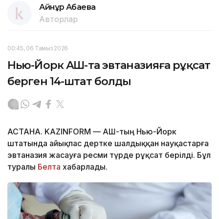
Айнұр Ақбаева
Авторлар
00:45, 06 Тамыз 2026
Нью-Йорк АҚШ-та эвтаназияға рұқсат
берген 14-штат болды
АСТАНА. KAZINFORM — АҚШ-тың Нью-Йорк
штатында айықпас дертке шалдыққан науқастарға
эвтаназия жасауға ресми түрде рұқсат берілді. Бұл
туралы
Белта
хабарлады.