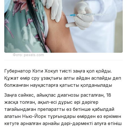
Фото: pexels.com
Губернатор Кэти Хокул тиісті заңға қол қойды.
Құжат өмір сүру ұзақтығы алты айдан аспайды деп
болжанған науқастарға қатысты қолданылады
Заңға сәйкес, айықпас диагнозы расталған, 18
жасқа толған, ақыл-есі дұрыс әрі дәрігер
тағайындаған препаратты өз бетінше қабылдай
алатын Нью-Йорк тұрғындары өмірден өз еркімен
кетуге арналған арнайы дәрі-дәрмекті алуға өтініш