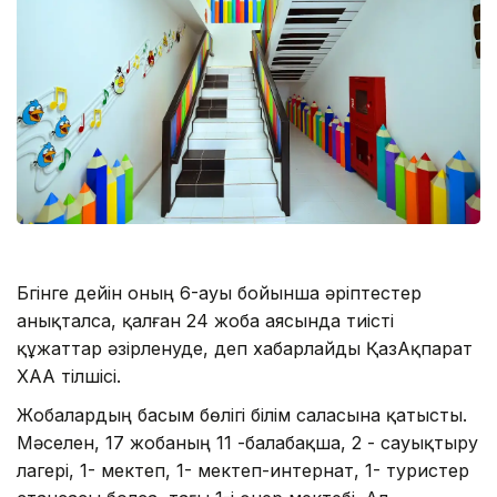
Бүгінге дейін оның 6-ауы бойынша әріптестер
анықталса, қалған 24 жоба аясында тиісті
құжаттар әзірленуде, деп хабарлайды ҚазАқпарат
ХАА тілшісі.
Жобалардың басым бөлігі білім саласына қатысты.
Мәселен, 17 жобаның 11 -балабақша, 2 - сауықтыру
лагері, 1- мектеп, 1- мектеп-интернат, 1- туристер