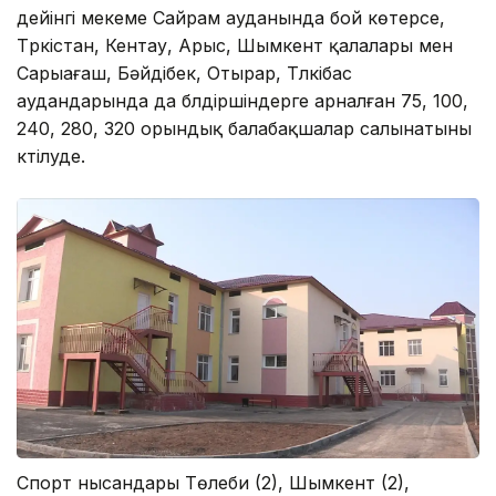
дейінгі мекеме Сайрам ауданында бой көтерсе,
Түркістан, Кентау, Арыс, Шымкент қалалары мен
Сарыағаш, Бәйдібек, Отырар, Түлкібас
аудандарында да бүлдіршіндерге арналған 75, 100,
240, 280, 320 орындық балабақшалар салынатыны
күтілуде.
Спорт нысандары Төлеби (2), Шымкент (2),