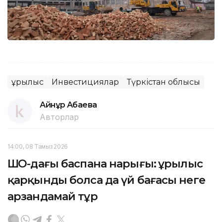
Құрылыс
Инвестициялар
Түркістан облысы
Айнұр Ақбаева
Авторлар
14:00, 08 Тамыз 2026
ШҚО-дағы баспана нарығы: Құрылыс
қарқынды болса да үй бағасы неге
арзандамай тұр