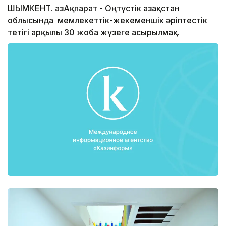
ШЫМКЕНТ. ҚазАқпарат - Оңтүстік Қазақстан
облысында мемлекеттік-жекеменшік әріптестік
тетігі арқылы 30 жоба жүзеге асырылмақ.