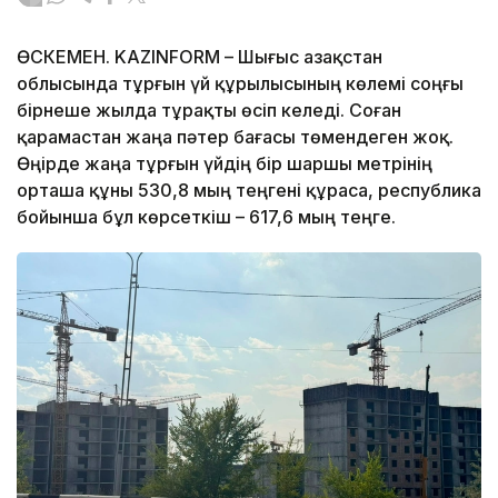
ӨСКЕМЕН. KAZINFORM – Шығыс Қазақстан
облысында тұрғын үй құрылысының көлемі соңғы
бірнеше жылда тұрақты өсіп келеді. Соған
қарамастан жаңа пәтер бағасы төмендеген жоқ.
Өңірде жаңа тұрғын үйдің бір шаршы метрінің
орташа құны 530,8 мың теңгені құраса, республика
бойынша бұл көрсеткіш – 617,6 мың теңге.