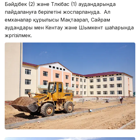
Бәйдібек (2) және Түлкібас (1) аудандарында
пайдалануға берілетіні жоспарлануда. Ал
емханалар құрылысы Мақтаарал, Сайрам
аудандары мен Кентау және Шымкент шаһарында
жүргізілмек.