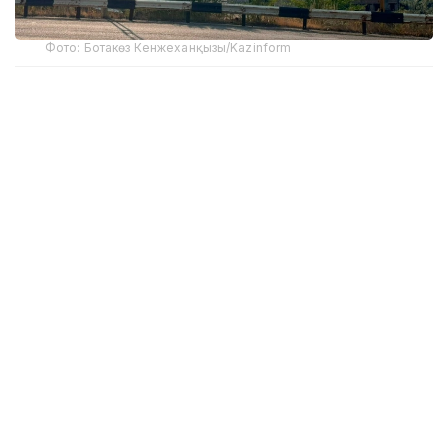
Фото: Ботакөз Кенжеханқызы/Kazinform
Сарапшылардың айтуынша, тұрғын үй бағасына
құрылыс көлемінен бөлек, сұраныс, ипотекалық
бағдарламалар және нарықтағы ұсыныс әсер етеді.
Kazinform тілшісі бұл мақалада облыстағы баспана
нарығының қазіргі ахуалын зерделеп көрді.
Бүгінгі баға қандай?
ШҚО құрылыс, сәулет және қала құрылысы
басқармасының мәліметінше, 2026 жылдың жаз
айының басында облыстағы жаңа тұрғын үйдің бір
шаршы метрінің орташа бағасы 530,8 мың теңгені
құраған. Ал Ұлттық статистика бюросының
дерегіне сәйкес, республика бойынша жаңа тұрғын
үйдің орташа бағасы – 617,6 мың теңге.