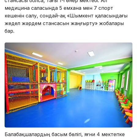
стансасы болса, тағы 1-і өнер мектебі. Ал
медицина саласында 5 емхана мен 7 спорт
кешенін салу, сондай-ақ «Шымкент қаласындағы
жедел жәрдем стансасын жаңғырту» жобалары
бар.
Балабақшалардың басым бөлігі, яғни 4 мектепке