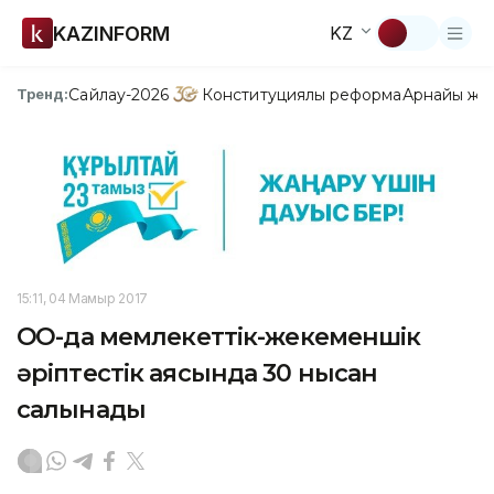
KAZINFORM
KZ
Сайлау-2026
Конституциялық реформа
Арнайы жо
Тренд:
15:11, 04 Мамыр 2017
ОҚО-да мемлекеттік-жекеменшік
әріптестік аясында 30 нысан
салынады