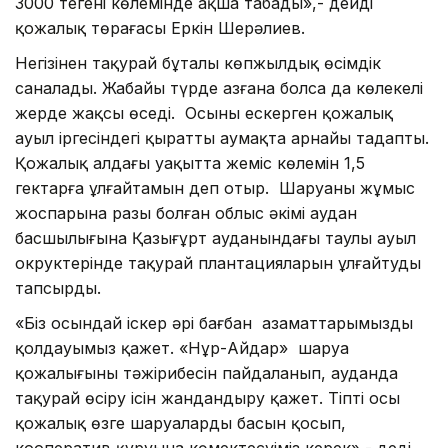
3000 теңгенің көлемінде ақша табады»,- дейді
қожалық төрағасы Еркін Шерәлиев.
Негізінен таңқурай бұталы көпжылдық өсімдік
саналады. Жабайы түрде азғана болса да көлеңкелі
жерде жақсы өседі. Осыны ескерген қожалық
ауыл іргесіндегі қыратты аумақта арнайы таңдапты.
Қожалық алдағы уақытта жеміс көлемін 1,5
гектарға ұлғайтамын деп отыр. Шаруаның жұмыс
жоспарына разы болған облыс әкімі аудан
басшылығына Қазығұрт ауданындағы таулы ауыл
окруктерінде таңқурай плантацияларын ұлғайтуды
тапсырды.
«Біз осындай іскер әрі бағбан азаматтарымызды
қолдауымыз қажет. «Нұр-Айдар» шаруа
қожалығының тәжірибесін пайдаланып, ауданда
таңқурай өсіру ісін жандандыру қажет. Тіпті осы
қожалық өзге шаруалардың басын қосып,
кооператив құруына көмектесуіміз керек»,- деді