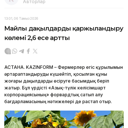
Авторлар
13:01, 06 Тамыз 2026
Майлы дақылдарды қаржыландыру
көлемі 2,6 есе артты
АСТАНА. KAZINFORM – Фермерлер егіс құрылымын
әртараптандыруды күшейтіп, қосылған құны
жоғары дақылдарды өсіруге басымдық беріп
жатыр. Бұл үрдісті «Азық-түлік келісімшарт
корпорациясының» форвардтық сатып алу
бағдарламасының нәтижелері де растап отыр.