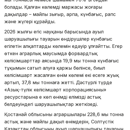
болады. Қалған көлемді маржасы жоғары
дақылдар – майлы зығыр, арпа, күнбағыс, рапс
және жүгері құрайды.
2026 жылғы егіс науқаны барысында ауыл
шаруашылығы тауарын өндірушілер күнбағыс
егілетін алқаптардың көлемін едәуір ұлғайтты. Егер
өткен аграрлық маусымда форвардтық
келісімшарттар аясында 19,9 мың тонна күнбағыс
тұқымын сатып алуға қаржы бөлінсе, биыл
келісімшарт жасалған өнім көлемі екі есеге жуық
артып, 37,8 мың тоннаға жетті. Дәстүрлі түрде
«Азық-түлік келісімшарт корпорациясының»
ресурстарына ең көп өнімді еліміздің астық
белдеуіндегі шаруашылықтар жеткізеді.
Қостанай облысының аграршылары 228,6 мың тонна
астық және майлы дақыл өнімдерін, Солтүстік
Қазақстан облысының ауыл шаруашылығы тауарын