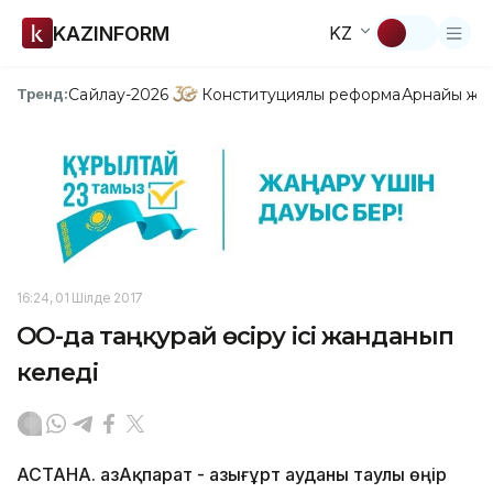
KAZINFORM
KZ
Сайлау-2026
Конституциялық реформа
Арнайы жо
Тренд:
16:24, 01 Шілде 2017
ОҚО-да таңқурай өсіру ісі жанданып
келеді
АСТАНА. ҚазАқпарат - Қазығұрт ауданы таулы өңір