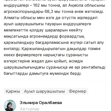
өндірушілері – 162 мың тонна, ал Ақмола облысының
агрокәсіпорындары 68,3 мың тонна өнім жеткізеді.
Алматы облысы мен өзге де оңтүстік өңірлердегі
ауыл шаруашылығы тауарын өндірушілерге
мемлекеттік қолдау шараларын кеңейту
мақсатында агроөнімдерді форвардтық
қаржыландыру бағдарламасына жүгері сатып алу
енгізілді. Қаржыландырылатын дақылдар тізімінің
кеңеюі фермерлерге нарықтағы сұраныстың
өзгерістеріне жедел ден қойып, өсімдік
шаруашылығындағы сұранысқа ие әрі рентабельді
бағыттарды дамытуға мүмкіндік берді.
Қаржы
Ауыл шаруашылығы
Фермер
Эльмира Оралбаева
Авторлар