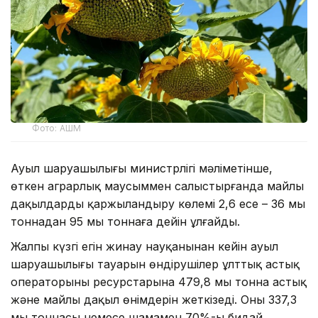
Фото: АШМ
Ауыл шаруашылығы министрлігі мәліметінше,
өткен аграрлық маусыммен салыстырғанда майлы
дақылдарды қаржыландыру көлемі 2,6 есе – 36 мың
тоннадан 95 мың тоннаға дейін ұлғайды.
Жалпы күзгі егін жинау науқанынан кейін ауыл
шаруашылығы тауарын өндірушілер ұлттық астық
операторының ресурстарына 479,8 мың тонна астық
және майлы дақыл өнімдерін жеткізеді. Оның 337,3
мың тоннасы немесе шамамен 70%-ы бидай