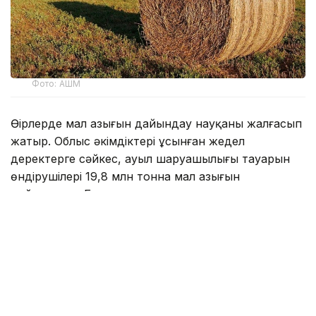
Фото: АШМ
Өңірлерде мал азығын дайындау науқаны жалғасып
жатыр. Облыс әкімдіктері ұсынған жедел
деректерге сәйкес, ауыл шаруашылығы тауарын
өндірушілері 19,8 млн тонна мал азығын
дайындады. Бұл алдағы қысқы малды қорада
ұстау кезеңіне қажетті жоспарлы пішен көлемінің
шамамен 77%.
Қазіргі уақытта 17,1 млн тонна пішен, 1,5 млн тонна
пішендеме, 362,3 мың тонна құрама жем, 91,7 мың
тонна сүрлем және 777,2 мың тонна сабан
дайындалды.