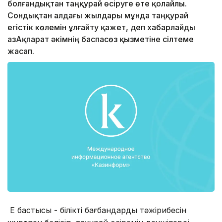
болғандықтан таңқурай өсіруге өте қолайлы.
Сондықтан алдағы жылдары мұнда таңқурай
егістік көлемін ұлғайту қажет, деп хабарлайды
ҚазАқпарат әкімнің баспасөз қызметіне сілтеме
жасап.
Ең бастысы - білікті бағбандардың тәжірибесін