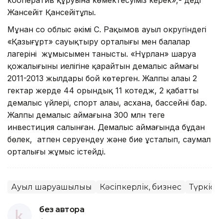
Жансейіт Қансейітұлы.
Мұнан соң облыс әкімі С. Рақымов ауыл округіндегі
«Қазығұрт» сауықтыру орталығы мен балалар
лагерінің жұмысымен танысты. «Нұрлан» шаруа
қожалығының иелігіне қарайтын демалыс аймағы
2011-2013 жылдары бой көтерген. Жалпы алаңы 2
гектар жерде 44 орындық 11 котедж, 2 қабатты
демалыс үйлері, спорт алаңы, асхана, бассейні бар.
Жалпы демалыс аймағына 300 млн теңге
инвестиция салынған. Демалыс аймағында бұдан
бөлек, атпен серуендеу және бие ұсталып, саумал
орталығы жұмыс істейді.
Ауыл шаруашылығы
Кәсіпкерлік, бизнес
Түркіс
без автора