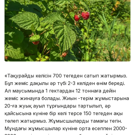
«Таңқурайдың келісін 700 теңгеден сатып жатырмыз.
Бұл жеміс дақылың әр түбі 2-3 келіден өнім береді.
Ал маусымында 1 гектардан 12 тоннаға дейін
жеміс жинауға болады. Жиын -терім жұмыстарына
20-ға жуық ауыл тұрғындары тартылып, әр
қайсысына күніне бір келі терсе 150 теңгеден ақы
төлеп жатырмыз. Жұмысшылардың тамағы тегін.
Мұндағы жұмысшылар күніне орта есеппен 2000-