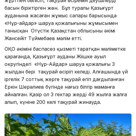
жұртпен бөлісіп, таңқурай өсіремін деушілердің
басын біріктірген жөн. Бұл туралы Қазығұрт
ауданына жасаған жұмыс сапары барысында
«Нұр-айдар» шаруа қожалығының жұмысымен
танысқан Оңтүстік Қазақстан облысының әкімі
Жансейіт Түймебаев мәлім етті.
ОҚО әкімінің баспасөз қызметі таратқан мәліметке
қарағанда, Қазығұрт ауданы Жіңішке ауыл
округіндегі «Нұр-Айдар» шаруа қожалығы 3
жылдан бері таңқурай өсіріп келеді. Алғашында үй
іргелік 7 соттық жерге таңқурай егіп дағдыланған
Еркін Шерәлиев бүгінде нағыз білгір маманға
айналған. Қазір ол 3 гектар жерді 49 жылға жалға
алып, күніне 200 келі таңқурай жинауда.