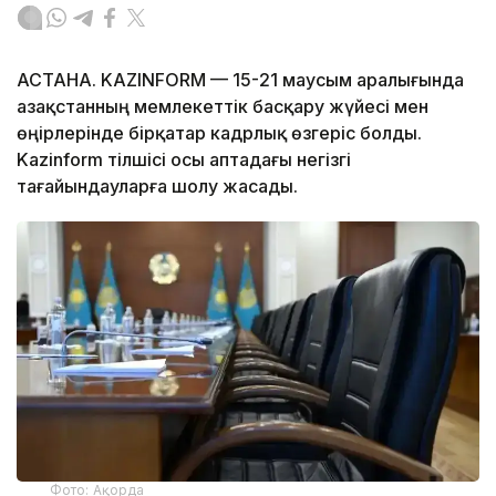
АСТАНА. KAZINFORM — 15-21 маусым аралығында
Қазақстанның мемлекеттік басқару жүйесі мен
өңірлерінде бірқатар кадрлық өзгеріс болды.
Kazinform тілшісі осы аптадағы негізгі
тағайындауларға шолу жасады.
Фото: Ақорда