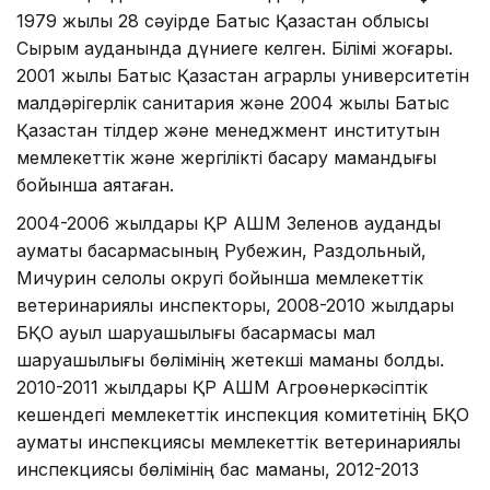
1979 жылы 28 сәуiрде Батыс Қазақстан облысы
Сырым ауданында дүниеге келген. Білімі жоғары.
2001 жылы Батыс Қазақстан аграрлық университетін
малдәрігерлік санитария және 2004 жылы Батыс
Қазақстан тілдер және менеджмент институтын
мемлекеттік және жергілікті басқару мамандығы
бойынша аяқтаған.
2004-2006 жылдары ҚР АШМ Зеленов аудандық
аумақтық басқармасының Рубежин, Раздольный,
Мичурин селолық округі бойынша мемлекеттік
ветеринариялық инспекторы, 2008-2010 жылдары
БҚО ауыл шаруашылығы басқармасы мал
шаруашылығы бөлімінің жетекші маманы болды.
2010-2011 жылдары ҚР АШМ Агроөнеркәсіптік
кешендегі мемлекеттік инспекция комитетінің БҚО
аумақтық инспекциясы мемлекеттік ветеринариялық
инспекциясы бөлімінің бас маманы, 2012-2013