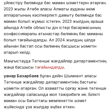
үйлестіру бөлімінде бас маман қызметтерін атқарған.
2023 жылы Ақтөбе қаласы Алматы ауданы әкімі
аппаратының кәсіпкерлікті дамыту бөлімінде бас
маман болып жұмыс істеген. 2023 жылдың қараша
айында Ақтөбе облыстық дін істері басқармасының
конфессияаралық қатынастар бөлімінің бас маманы
болып тағайындалды. Ал 2024 жылдың шілде
айынан бастап осы бөлімнің басшысы қызметін
атқарып келді.
Маңғыстауда Төтенше жағдайлар департаментінің
жаңа басшысы
тағайындалды
.
Қуанар Базарбаев
бұған дейін Шымкент қаласы
Төтенше жағдайлар департаментінің бастығы
қызметін атқарған. Ол азаматтық қорғау және төтенше
жағдайлар саласында мол тәжірибеге ие. Білікті
маман осы бағыттағы мемлекеттік қызмет
жүйесінде ұзақ жылдар еңбек еткен.