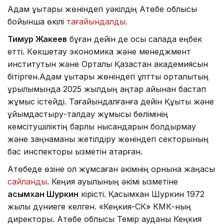
Адам құқықтары жөніндегі уәкілдің Ақтөбе облысы
бойынша өкілі
тағайындалды.
Тимур Жакеев
бұған дейін де осы салада еңбек
етті. Көкшетау экономика және менеджмент
институтын және Орталық Қазақстан академиясын
бітірген.Адам құқықтары жөніндегі ұлттық орталықтың
құрылымында 2025 жылдың қаңтар айынан бастап
жұмыс істейді. Тағайындалғанға дейін Құқықтық және
ұйымдастыру-талдау жұмысы бөлімінің
кемсітушіліктің барлық нысандарын болдырмау
және заңнаманы жетілдіру жөніндегі секторының
бас инспекторы қызметін атқарған.
Ақтөбеде өзіне қол жұмсаған әкімнің орнына жаңасы
сайланды
. Кеңқияқ ауылының әкімі қызметіне
Қасымхан Шуркин
кірісті. Қасымхан Шуркин 1972
жылы дүниеге келген. «Кеңкияқ-СК» КМК-ның
директоры. Ақтөбе облысы Темір ауданы Кеңкияқ