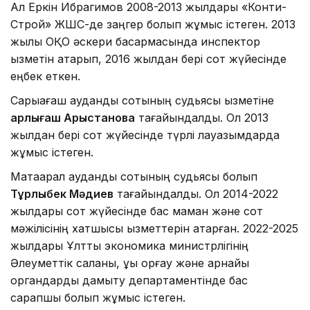
Ал Еркін Ибрагимов 2008-2013 жылдары «Конти-
Строй» ЖШС-де заңгер болып жұмыс істеген. 2013
жылы ОҚО әскери басқармасында инспектор
қызметін атқарып, 2016 жылдан бері сот жүйесінде
еңбек еткен.
Сарыағаш аудандық сотының судьясы қызметіне
Қарлығаш Арыстанова
тағайындалды. Ол 2013
жылдан бері сот жүйесінде түрлі лауазымдарда
жұмыс істеген.
Мақтаарал аудандық сотының судьясы болып
Тұрлыбек Мәдиев
тағайындалды. Ол 2014-2022
жылдары сот жүйесінде бас маман және сот
мәжілісінің хатшысы қызметтерін атқарған. 2022-2025
жылдары Ұлттық экономика министрлігінің
Әлеуметтік саланы, құқық қорғау және арнайы
органдарды дамыту департаментінде бас
сарапшы болып жұмыс істеген.