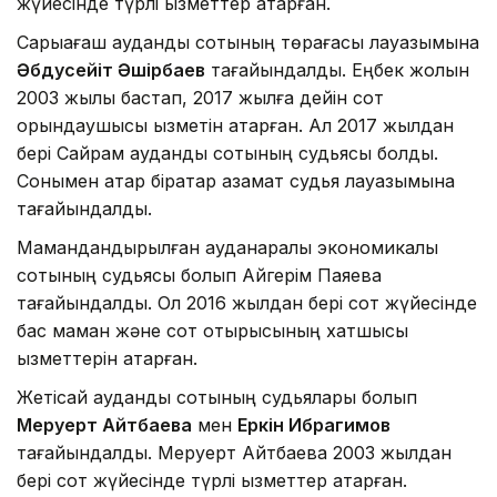
жүйесінде түрлі қызметтер атқарған.
Сарыағаш аудандық сотының төрағасы лауазымына
Әбдусейіт Әшірбаев
тағайындалды. Еңбек жолын
2003 жылы бастап, 2017 жылға дейін сот
орындаушысы қызметін атқарған. Ал 2017 жылдан
бері Сайрам аудандық сотының судьясы болды.
Сонымен қатар бірқатар азамат судья лауазымына
тағайындалды.
Мамандандырылған ауданаралық экономикалық
сотының судьясы болып Айгерім Паяева
тағайындалды. Ол 2016 жылдан бері сот жүйесінде
бас маман және сот отырысының хатшысы
қызметтерін атқарған.
Жетісай аудандық сотының судьялары болып
Меруерт Айтбаева
мен
Еркін Ибрагимов
тағайындалды. Меруерт Айтбаева 2003 жылдан
бері сот жүйесінде түрлі қызметтер атқарған.