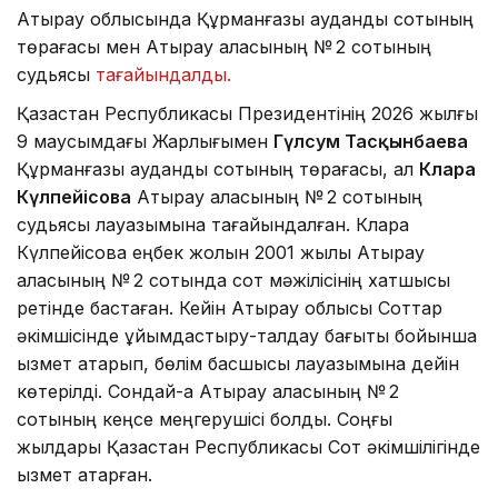
Атырау облысында Құрманғазы аудандық сотының
төрағасы мен Атырау қаласының № 2 сотының
судьясы
тағайындалды.
Қазақстан Республикасы Президентінің 2026 жылғы
9 маусымдағы Жарлығымен
Гүлсум Тасқынбаева
Құрманғазы аудандық сотының төрағасы, ал
Клара
Күлпейісова
Атырау қаласының № 2 сотының
судьясы лауазымына тағайындалған. Клара
Күлпейісова еңбек жолын 2001 жылы Атырау
қаласының № 2 сотында сот мәжілісінің хатшысы
ретінде бастаған. Кейін Атырау облысы Соттар
әкімшісінде ұйымдастыру-талдау бағыты бойынша
қызмет атқарып, бөлім басшысы лауазымына дейін
көтерілді. Сондай-ақ Атырау қаласының № 2
сотының кеңсе меңгерушісі болды. Соңғы
жылдары Қазақстан Республикасы Сот әкімшілігінде
қызмет атқарған.