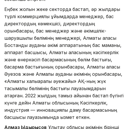
Еңбек жолын жеке секторда бастап, әр жылдары
түрлі коммерциялық ұйымдарда менеджер, бас
директордың көмекшісі, директордың
орынбасары, бас менеджер және әкімшілік-
шаруашылық бөлімінің менеджері, Алматы қаласы
Бостандық ауданы әкімі аппаратының бас маманы,
аппарат басшысы, Алматы қаласының кәсіпкерлік
және өнеркәсіп басқармасының бөлім бастығы,
басқарма бастығының орынбасары, Алматы қаласы
Әуезов және Алмалы ауданы әкімінің орынбасары,
«Алматы халықаралық әуежайы» АҚ-ның жүк
тасымалы бөлімінің бастығы лауазымдарын
атқарған. 2022 жылдың тамыз айынан бастап бүгінгі
күнге дейін Алматы облысының Кәсіпкерлік,
индустрия — инновациялық даму басқармасының
басшысы лауазымында қызмет еткен.
Алмаз Ыдырысов
Ұлытау облысы әкімінің бірінші