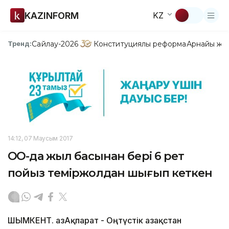
KAZINFORM
KZ
Сайлау-2026
Конституциялық реформа
Арнайы жо
Тренд:
14:12, 07 Маусым 2017
ОҚО-да жыл басынан бері 6 рет
пойыз теміржолдан шығып кеткен
ШЫМКЕНТ. ҚазАқпарат - Оңтүстік Қазақстан