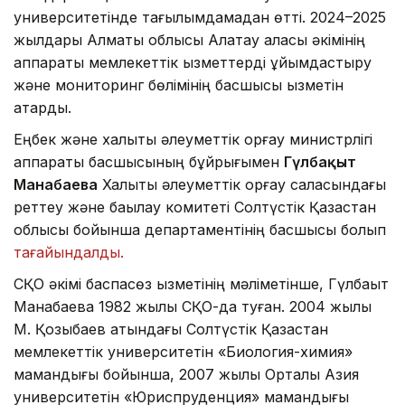
университетінде тағылымдамадан өтті. 2024–2025
жылдары Алматы облысы Алатау қаласы әкімінің
аппараты мемлекеттік қызметтерді ұйымдастыру
және мониторинг бөлімінің басшысы қызметін
атқарды.
Еңбек және халықты әлеуметтік қорғау министрлігі
аппараты басшысының бұйрығымен
Гүлбақыт
Манабаева
Халықты әлеуметтік қорғау саласындағы
реттеу және бақылау комитеті Солтүстік Қазақстан
облысы бойынша департаментінің басшысы болып
тағайындалды.
СҚО әкімі баспасөз қызметінің мәліметінше, Гүлбақыт
Манабаева 1982 жылы СҚО-да туған. 2004 жылы
М. Қозыбаев атындағы Солтүстік Қазақстан
мемлекеттік университетін «Биология-химия»
мамандығы бойынша, 2007 жылы Орталық Азия
университетін «Юриспруденция» мамандығы