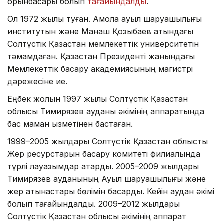
орынбасары болып
тағайындалды
.
Ол 1972 жылы туған. Ақмола ауыл шаруашылығы
институтын және Манаш Қозыбаев атындағы
Солтүстік Қазақстан мемлекеттік университетін
тәмамдаған. Қазақстан Президенті жанындағы
Мемлекеттік басқару академиясының магистрі
дәрежесіне ие.
Еңбек жолын 1997 жылы Солтүстік Қазақстан
облысы Тимирязев ауданы әкімінің аппаратында
бас маман қызметінен бастаған.
1999–2005 жылдары Солтүстік Қазақстан облыстық
Жер ресурстарын басқару комитеті филиалында
түрлі лауазымдар атқарды. 2005–2009 жылдары
Тимирязев ауданының Ауыл шаруашылығы және
жер қатынастары бөлімін басқарды. Кейін аудан әкімі
болып тағайындалды. 2009–2012 жылдары
Солтүстік Қазақстан облысы әкімінің аппарат