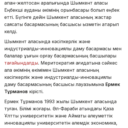
ақпан-желтоқсан аралығында Шымкент қаласы
Еңбекші ауданы әкімінің орынбасары болып еңбек
етті. Бүгінге дейін Шымкент қаласының жастар
саясаты басқармасының басшысы қызметін атқарып
келді.
Шымкент қаласында кәсіпкерлік және
индустриалды-инновациялық даму басқармасы мен
балалар құқығын қорғау басқармасының басшылары
тағайындалды
. Меритократия қағидатына сәйкес
қала әкімінің өкімімен Шымкент қаласының
кәсіпкерлік және индустриалды-инновациялық
даму басқармасының басшысы лауазымына
Ермек
Тұрманов
кірісті.
Ермек Тұрманов 1993 жылы Шымкент қаласында
туған. Білімі жоғары. Әл-Фараби атындағы Қазақ
Ұлттық университетін және Аймақтық әлеуметтік
инновациялық университетін әлемдік экономика,