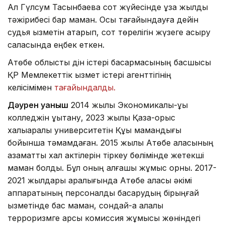
Ал Гүлсум Тасқынбаева сот жүйесінде ұзақ жылдық
тәжірибесі бар маман. Осы тағайындауға дейін
судья қызметін атқарып, сот төрелігін жүзеге асыру
саласында еңбек еткен.
Ақтөбе облыстық дін істері басқармасының басшысы
ҚР Мемлекеттік қызмет істері агенттігінің
келісімімен
тағайындалды.
Дәурен Қуаныш
2014 жылы Экономикалық-құқық
колледжін құқықтану, 2023 жылы Қазақ-орыс
халықаралық университетін Құқық мамандығы
бойынша тәмамдаған. 2015 жылы Ақтөбе қаласының
азаматтық хал актілерін тіркеу бөлімінде жетекші
маман болды. Бұл оның алғашқы жұмыс орны. 2017-
2021 жылдары аралығында Ақтөбе қаласы әкімі
аппаратының персоналды басқарудың бірыңғай
қызметінде бас маман, сондай-ақ қалалық
терроризмге қарсы комиссия жұмысы жөніндегі