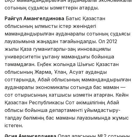
сотының судьясы қызметтерін атқарды.
Райгүл Амангелдинова
Батыс Қазақстан
облысының қылмыстық істер жөніндегі
мамандандырылған ауданаралық сотының судьясы
лауазымына жаңадан тағайындалды. Ол 2012
жылы Қазақ гуманитарлық-заң инновациялық
университетін құқықтану мамандығы бойынша
тәмамдаған. Еңбек жолында Шығыс Қазақстан
облысының Жарма, Ұлан, Ақсуат аудандық
соттарында, Абай облысының мамандандырылған
ауданаралық экономикалық сотында бас маман —
сот отырысының хатшысы қызметін атқарған. Кейін
Қазақстан Республикасы Сот әкімшілігінің Абай
облысы бойынша департаменті ұйымдастыру-
талдау бөлімінің бас маманы лауазымында жұмыс
істеген.
Әсия Амангелдиева
Орал қаласының № 2 сотының