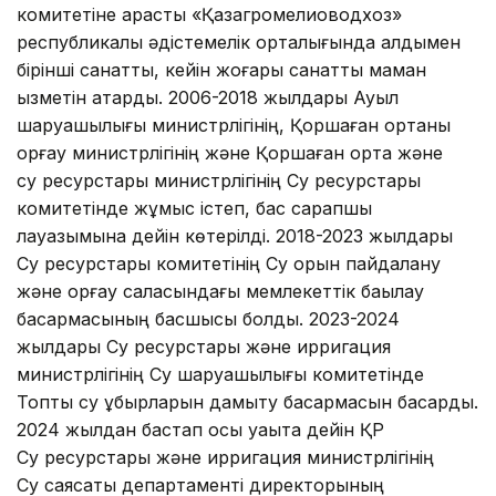
комитетіне қарасты «Қазагромелиоводхоз»
республикалық әдістемелік орталығында алдымен
бірінші санатты, кейін жоғары санатты маман
қызметін атқарды. 2006-2018 жылдары Ауыл
шаруашылығы министрлігінің, Қоршаған ортаны
қорғау министрлігінің және Қоршаған орта және
су ресурстары министрлігінің Су ресурстары
комитетінде жұмыс істеп, бас сарапшы
лауазымына дейін көтерілді. 2018-2023 жылдары
Су ресурстары комитетінің Су қорын пайдалану
және қорғау саласындағы мемлекеттік бақылау
басқармасының басшысы болды. 2023-2024
жылдары Су ресурстары және ирригация
министрлігінің Су шаруашылығы комитетінде
Топтық су құбырларын дамыту басқармасын басқарды.
2024 жылдан бастап осы уақытқа дейін ҚР
Су ресурстары және ирригация министрлігінің
Су саясаты департаменті директорының