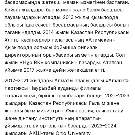
басқармасында жетекші маман қызметінен бастаған.
Кейінгі жылдары бас маман және бөлім басшысы
лауазымдарын атқарды. 2013 жылы Қызылорда
облысы Ішкі саясат басқармасының басшысы болып
тағайындалды. 2014 жылы Қазақстан Республикасы
Ұлттық кәсіпкерлер палатасының «Атамекен»
Қызылорда облысы бойынша филиалы
директорының орынбасары қызметін атқарды. Сол
жылы «Нұр RK» компаниясын басқарды. Аталған
ұйымға 2017 жылға дейін жетекшілік етті.
2017–2021 жылдары Алматы қаласындағы «Amanat»
партиясы Наурызбай аудандық филиалы
төрағасының бірінші орынбасары болды. 2021–2023
жылдары Қазақстан Республикасы Ғылым және
жоғары білім министрлігі Философия, саясаттану
және дінтану институтының ақпараттық-
ұйымдастыру орталығын басқарды. 2023–2024
жылдары АҚШ-тағы Ohio University