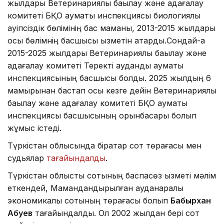
жылдары Ветеринариялық бақылау және қадағалау
комитеті БҚО аумақтық инспекциясы биологиялық
қауіпсіздік бөлімінің бас маманы, 2013-2015 жылдары
осы бөлімнің басшысы қызметін атқарды.Сондай-ақ
2015-2025 жылдары Ветеринариялық бақылау және
қадағалау комитеті Теректі аудандық аумақтық
инспекциясының басшысы болды. 2025 жылдың 6
мамырынан бастап осы кезге дейін Ветеринариялық
бақылау және қадағалау комитеті БҚО аумақтық
инспекциясы басшысының орынбасары болып
жұмыс істеді.
Түркістан облысында бірқатар сот төрағасы мен
судьялар
тағайындалды
.
Түркістан облыстық сотының баспасөз қызметі мәлім
еткендей, Мамандандырылған ауданаралық
экономикалық сотының төрағасы болып
Бабырхан
Абуев
тағайындалды. Ол 2002 жылдан бері сот