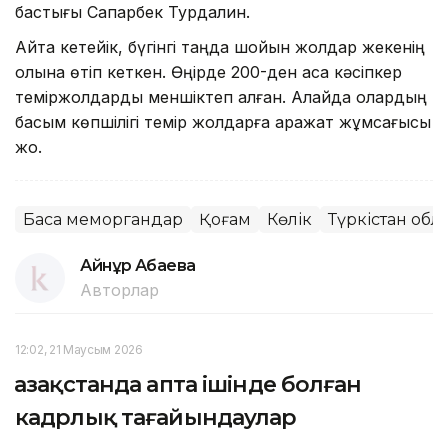
бастығы Сапарбек Турдалин.
Айта кетейік, бүгінгі таңда шойын жолдар жекенің
қолына өтіп кеткен. Өңірде 200-ден аса кәсіпкер
теміржолдарды меншіктеп алған. Алайда олардың
басым көпшілігі темір жолдарға қаражат жұмсағысы
жоқ.
Басқа меморгандар
Қоғам
Көлік
Түркістан об
Айнұр Ақбаева
Авторлар
12:02, 21 Маусым 2026
Қазақстанда апта ішінде болған
кадрлық тағайындаулар