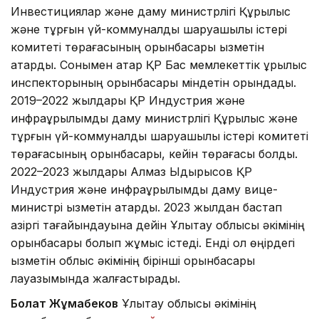
Инвестициялар және даму министрлігі Құрылыс
және тұрғын үй-коммуналдық шаруашылық істері
комитеті төрағасының орынбасары қызметін
атқарды. Сонымен қатар ҚР Бас мемлекеттік құрылыс
инспекторының орынбасары міндетін орындады.
2019–2022 жылдары ҚР Индустрия және
инфрақұрылымдық даму министрлігі Құрылыс және
тұрғын үй-коммуналдық шаруашылық істері комитеті
төрағасының орынбасары, кейін төрағасы болды.
2022–2023 жылдары Алмаз Ыдырысов ҚР
Индустрия және инфрақұрылымдық даму вице-
министрі қызметін атқарды. 2023 жылдан бастап
қазіргі тағайындауына дейін Ұлытау облысы әкімінің
орынбасары болып жұмыс істеді. Енді ол өңірдегі
қызметін облыс әкімінің бірінші орынбасары
лауазымында жалғастырады.
Болат Жұмабеков
Ұлытау облысы әкімінің