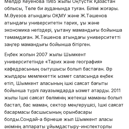
Мөлдір Кеуенова 1985 жылы Оңтүстік Қазақстан
облысы, Төле би ауданында туған. Білімі жоғары.
М.Әуезов атындағы ОҚМУ және Ж.Тәшенов
атындағы университетін тарих, құқық және
экономика негіздері, құқықтану мамандығы бойынша
тәмамдаған. Ж.Тәшенов атындағы университетті
заңгер мамандығы бойынша бітірген.
Еңбек жолын 2007 жылы Шымкент
университетінде «Тарих және география»
кафедрасының оқытушысы болып бастаған. Әр
жылдары мемлекеттік қызмет саласында еңбек
етіп, Шымкент қаласының ішкі саясат бағыты
бойынша түрлі лауазымдарда қызмет атқарды. 2011
жылы Ішкі саясат бөлімінің жетекші маманы болып
бастап, бас маман, сектор меңгерушісі, Ішкі саясат
басқармасы басшысының орынбасары
болды.Сондай-ақ бірнеше жыл Шымкент қаласы
әкімінің аппараты ұйымдастыру-инспекторлық