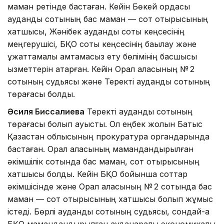
маман ретінде бастаған. Кейін Бөкей ордасы
аудандық сотының бас маман — сот отырысының
хатшысы, Жәнібек аудандық соты кеңсесінің
меңгерушісі, БҚО соты кеңсесінің бақылау және
құжаттамалық қамтамасыз ету бөлімінің басшысы
қызметтерін атқарған. Кейін Орал қаласының № 2
сотының судьясы және Теректі аудандық сотының
төрағасы болды.
Әсиля Биссалиева
Теректі аудандық сотының
төрағасы болып ауысты. Ол еңбек жолын Батыс
Қазақстан облысының прокуратура органдарында
бастаған. Орал қаласының мамандандырылған
әкімшілік сотында бас маман, сот отырысының
хатшысы болды. Кейін БҚО бойынша соттар
әкімшісінде және Орал қаласының № 2 сотында бас
маман — сот отырысының хатшысы болып жұмыс
істеді. Бөрлі аудандық сотының судьясы, сондай-ақ
БҚО мамандандырылған ауданаралық экономикалық