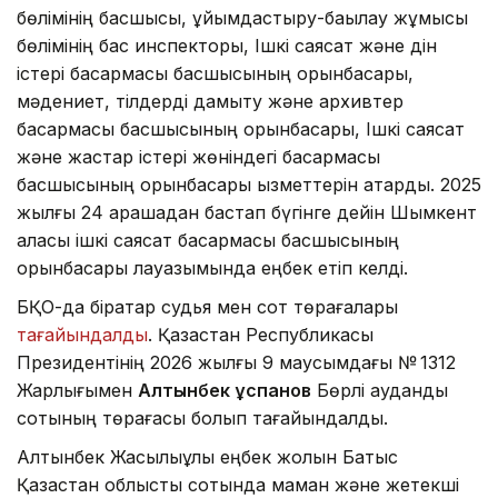
бөлімінің басшысы, ұйымдастыру-бақылау жұмысы
бөлімінің бас инспекторы, Ішкі саясат және дін
істері басқармасы басшысының орынбасары,
мәдениет, тілдерді дамыту және архивтер
басқармасы басшысының орынбасары, Ішкі саясат
және жастар істері жөніндегі басқармасы
басшысының орынбасары қызметтерін атқарды. 2025
жылғы 24 қарашадан бастап бүгінге дейін Шымкент
қаласы ішкі саясат басқармасы басшысының
орынбасары лауазымында еңбек етіп келді.
БҚО-да бірқатар судья мен сот төрағалары
тағайындалды
. Қазақстан Республикасы
Президентінің 2026 жылғы 9 маусымдағы № 1312
Жарлығымен
Алтынбек Құспанов
Бөрлі аудандық
сотының төрағасы болып тағайындалды.
Алтынбек Жақсылықұлы еңбек жолын Батыс
Қазақстан облыстық сотында маман және жетекші