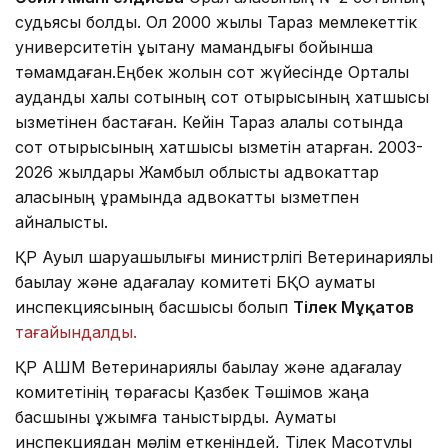
судьясы болды. Ол 2000 жылы Тараз мемлекеттік
университетін құқықтану мамандығы бойынша
тәмамдаған.Еңбек жолын сот жүйесінде Орталық
аудандық халық сотының сот отырысының хатшысы
қызметінен бастаған. Кейін Тараз қалалық сотында
сот отырысының хатшысы қызметін атқарған. 2003-
2026 жылдары Жамбыл облыстық адвокаттар
алқасының құрамында адвокаттық қызметпен
айналысты.
ҚР Ауыл шаруашылығы министрлігі Ветеринариялық
бақылау және қадағалау комитеті БҚО аумақтық
инспекциясының басшысы болып
Тілек Мұқатов
тағайындалды.
ҚР АШМ Ветеринариялық бақылау және қадағалау
комитетінің төрағасы Қазбек Тәшімов жаңа
басшыны ұжымға таныстырды. Аумақтық
инспекциядан мәлім еткеніндей, Тілек Мақсотұлы