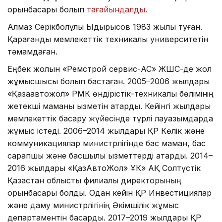
орынбасары болып
тағайындалды
.
Алмаз Серікболұлы Ыдырысов 1983 жылы туған.
Қарағанды мемлекеттік техникалық университетін
тәмамдаған.
Еңбек жолын «Ремстрой сервис-АС» ЖШС-де жол
жұмысшысы болып бастаған. 2005–2006 жылдары
«Қазақавтожол» РМК өндірістік-техникалық бөлімінің
жетекші маманы қызметін атқарды. Кейінгі жылдары
мемлекеттік басқару жүйесінде түрлі лауазымдарда
жұмыс істеді. 2006–2014 жылдары ҚР Көлік және
коммуникациялар министрлігінде бас маман, бас
сарапшы және басшылық қызметтерді атқарды. 2014–
2016 жылдары «ҚазАвтоЖол» ҰК» АҚ Солтүстік
Қазақстан облыстық филиалы директорының
орынбасары болды. Одан кейін ҚР Инвестициялар
және даму министрлігінің Әкімшілік жұмыс
департаментін басқарды. 2017–2019 жылдары ҚР