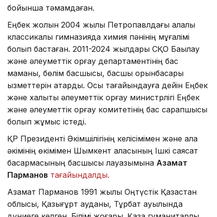
бойынша тәмамдаған.
Еңбек жолын 2004 жылы Петропавлдағы қалалық
классикалық гимназияда химия пәнінің мұғалімі
болып бастаған. 2011-2024 жылдары СҚО Бақылау
және әлеуметтік қорғау департаментінің бас
маманы, бөлім басшысы, басшы орынбасары
қызметтерін атқарды. Осы тағайындауға дейін Еңбек
және халықты әлеуметтік қорғау министрлігі Еңбек
және әлеуметтік қорғау комитетінің бас сарапшысы
болып жұмыс істеді.
ҚР Президенті Әкімшілігінің келісімімен және қала
әкімінің өкімімен Шымкент қаласының Ішкі саясат
басқармасының басшысы лауазымына
Азамат
Парманов
тағайындалды.
Азамат Парманов 1991 жылы Оңтүстік Қазақстан
облысы, Қазығұрт ауданы, Тұрбат ауылында
дүниеге келген. Білімі жоғары. Қазақ гуманитарлық