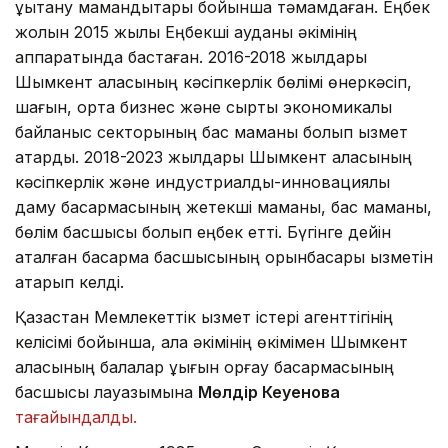
құқықтану мамандықтары бойынша тәмамдаған. Еңбек
жолын 2015 жылы Еңбекші ауданы әкімінің
аппаратында бастаған. 2016-2018 жылдары
Шымкент қаласының кәсіпкерлік бөлімі өнеркәсіп,
шағын, орта бизнес және сыртқы экономикалық
байланыс секторының бас маманы болып қызмет
атқарды. 2018-2023 жылдары Шымкент қаласының
кәсіпкерлік және индустриалды-инновациялық
даму басқармасының жетекші маманы, бас маманы,
бөлім басшысы болып еңбек етті. Бүгінге дейін
аталған басқарма басшысының орынбасары қызметін
атқарып келді.
Қазақстан Мемлекеттік қызмет істері агенттігінің
келісімі бойынша, қала әкімінің өкімімен Шымкент
қаласының балалар құқығын қорғау басқармасының
басшысы лауазымына
Мөлдір Кеуенова
тағайындалды.