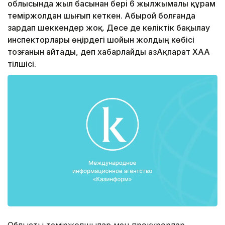
облысында жыл басынан бері 6 жылжымалы құрам
теміржолдан шығып кеткен. Абырой болғанда
зардап шеккендер жоқ. Десе де көліктік бақылау
инспекторлары өңірдегі шойын жолдың көбісі
тозғанын айтады, деп хабарлайды ҚазАқпарат ХАА
тілшісі.
Облыстық теміржолшылар мен прокурорлар,