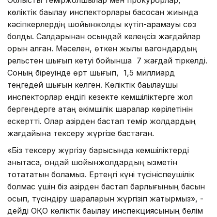
көліктік бақылау инспекторлары басқосқан жиында
кәсіпкерлердің шойынжолды күтіп-қарамауы сөз
болды. Салдарынан осындай келеңсіз жағдайлар
орын алған. Мәселен, өткен жылы вагондардың
рельстен шығып кетуі бойынша 7 жағдай тіркелді.
Соның біреуінде өрт шығып, 1,5 миллиард
теңгедей шығын келген. Көліктік бақылаушы
инспекторлар ендігі кезекте кемшіліктерге жол
бергендерге қатаң әкімшілік шаралар көрілетінін
ескертті. Олар қазірден бастап темір жолдардың
жағдайына тексеру жүргізе бастаған.
«Біз тексеру жүргізу барысында кемшіліктерді
анықтасақ, ондай шойынжолдардың қызметін
тоқтататын боламыз. Ертеңгі күні түсініспеушілік
болмас үшін біз қазірден бастап барлығының басын
қосып, түсіндіру шараларын жүргізіп жатырмыз», -
дейді ОҚО көліктік бақылау инспекциясының бөлім