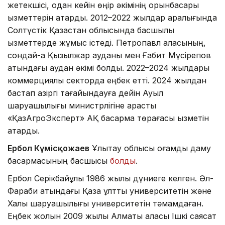
жетекшісі, одан кейін өңір әкімінің орынбасары
қызметтерін атқарды. 2012–2022 жылдар аралығында
Солтүстік Қазақстан облысында басшылық
қызметтерде жұмыс істеді. Петропавл қаласының,
сондай-ақ Қызылжар ауданы мен Ғабит Мүсірепов
атындағы аудан әкімі болды. 2022–2024 жылдары
коммерциялық секторда еңбек етті. 2024 жылдан
бастап қазіргі тағайындауға дейін Ауыл
шаруашылығы министрлігіне қарасты
«ҚазАгроЭксперт» АҚ басқарма төрағасы қызметін
атқарды.
Ербол Күмісқожаев
Ұлытау облысы қоғамдық даму
басқармасының басшысы
болды
.
Ербол Серікбайұлы 1986 жылы дүниеге келген. Әл-
Фараби атындағы Қазақ ұлттық университетін және
Халық шаруашылығы университетін тәмамдаған.
Еңбек жолын 2009 жылы Алматы қаласы Ішкі саясат