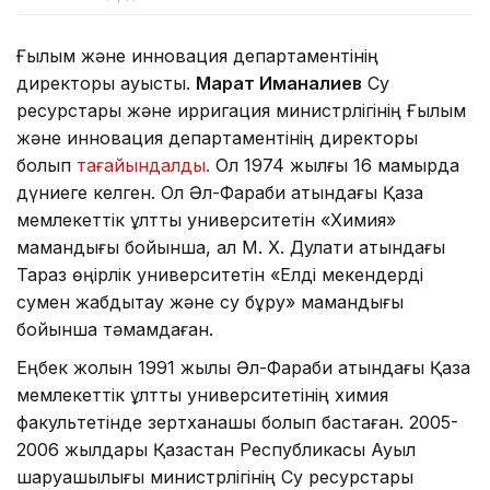
Ғылым және инновация департаментінің
директоры ауысты.
Марат Иманалиев
Су
ресурстары және ирригация министрлігінің Ғылым
және инновация департаментінің директоры
болып
тағайындалды.
Ол 1974 жылғы 16 мамырда
дүниеге келген. Ол Әл-Фараби атындағы Қазақ
мемлекеттік ұлттық университетін «Химия»
мамандығы бойынша, ал М. Х. Дулати атындағы
Тараз өңірлік университетін «Елді мекендерді
сумен жабдықтау және су бұру» мамандығы
бойынша тәмамдаған.
Еңбек жолын 1991 жылы Әл-Фараби атындағы Қазақ
мемлекеттік ұлттық университетінің химия
факультетінде зертханашы болып бастаған. 2005-
2006 жылдары Қазақстан Республикасы Ауыл
шаруашылығы министрлігінің Су ресурстары