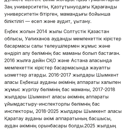
Заң университетін, Қазтұтынуодағы Қарағанды
университетін бітірген, мамандығы бойынша
біліктілігі — есеп және аудит, құқықтану.
Еңбек жолын 2014 жылы Солтүстік Қазақстан
облысы, Уәлиханов аудандық мемлекеттік кірістер
басқармасы салық төлеушілермен жұмыс және
өндіріп алу бөлімінің бас маманы болып бастаған.
2016 жылға дейін СҚО және Астана қаласында
мемлекеттік кірістер басқармасында жауапты
қызметтер атқарды. 2016-2017 жылдары Шымкент
қаласы Еңбекші ауданы әкімінің аппараты халықпен
жұмыс жүргізу бөлімінің бас маманы, 2017-2018
жылдары Шымкент қаласы әкімінің аппараты
ұйымдастыру-инспекторлық бөлімнің бас
инспекторы, 2018-2025 жылдары Шымкент қаласы
Қаратау ауданы әкімі аппаратының басшысы,
аудан әкімінің орынбасары болды.2025 жылдың