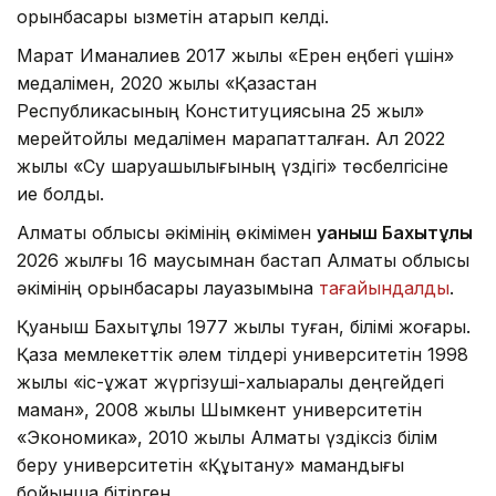
орынбасары қызметін атқарып келді.
Марат Иманалиев 2017 жылы «Ерен еңбегі үшін»
медалімен, 2020 жылы «Қазақстан
Республикасының Конституциясына 25 жыл»
мерейтойлық медалімен марапатталған. Ал 2022
жылы «Су шаруашылығының үздігі» төсбелгісіне
ие болды.
Алматы облысы әкімінің өкімімен
Қуаныш Бахытұлы
2026 жылғы 16 маусымнан бастап Алматы облысы
әкімінің орынбасары лауазымына
тағайындалды
.
Қуаныш Бахытұлы 1977 жылы туған, білімі жоғары.
Қазақ мемлекеттік әлем тілдері университетін 1998
жылы «іс-құжат жүргізуші-халықаралық деңгейдегі
маман», 2008 жылы Шымкент университетін
«Экономика», 2010 жылы Алматы үздіксіз білім
беру университетін «Құқықтану» мамандығы
бойынша бітірген.