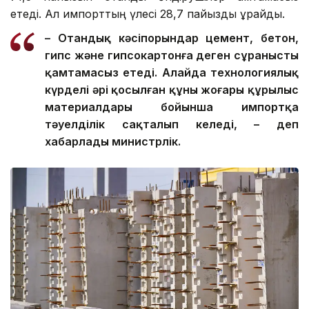
етеді. Ал импорттың үлесі 28,7 пайызды құрайды.
– Отандық кәсіпорындар цемент, бетон,
гипс және гипсокартонға деген сұранысты
қамтамасыз етеді. Алайда технологиялық
күрделі әрі қосылған құны жоғары құрылыс
материалдары бойынша импортқа
тәуелділік сақталып келеді, – деп
хабарлады министрлік.