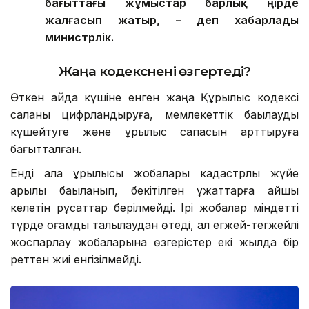
бағыттағы жұмыстар барлық өңірде
жалғасып жатыр, – деп хабарлады
министрлік.
Жаңа кодекс
нені өзгертеді?
Өткен айда күшіне енген жаңа Құрылыс кодексі
саланы цифрландыруға, мемлекеттік бақылауды
күшейтуге және құрылыс сапасын арттыруға
бағытталған.
Енді қала құрылысы жобалары кадастрлық жүйе
арқылы бақыланып, бекітілген құжаттарға қайшы
келетін рұқсаттар берілмейді. Ірі жобалар міндетті
түрде қоғамдық талқылаудан өтеді, ал егжей-тегжейлі
жоспарлау жобаларына өзгерістер екі жылда бір
реттен жиі енгізілмейді.