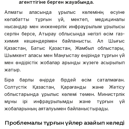
агенттігіне берген жауабында.
Алматы қаласында құрылыс көлемінің өсуіне
көпқабатты тұрғын үй, мектеп, медициналық
нысандар мен инженерлік инфрақұрылым құрылысы
серпін берсе, Атырау облысында негізгі өсім газ-
химия кешендерімен байланысты. Ал Шығыс
Қазақстан, Батыс Қазақстан, Жамбыл облыстары,
Шымкент қаласы мен Маңғыстау өңірінде тұрғын үй
мен өндірістік жобалар қарқынды жүзеге асырылып
жатыр.
Бірақ барлық өңірде бірдей өсім сақталмаған.
Солтүстік Қазақстан, Қарағанды және Жетісу
облыстарында құрылыс көлемі төмен. Министрлік
мұны ірі инфрақұрылымдық және тұрғын үй
жобаларының аяқталуымен байланыстырады.
Проблемалы тұрғын үйлер азайып келеді