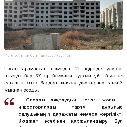
Фото: Алтынай Сағындықова / Kazinform
Соған қарамастан еліміздің 11 өңірінде үлестік
қатысуы бар 37 проблемалы тұрғын үй объектісі
сақталып отыр. Зардап шеккен үлескерлер саны 3
мыңнан асады.
– О
ларды
аяқтаудың негізгі жолы –
инвесторларды тарту, құрылыс
салушының өз қаражаты немесе жергілікті
бюджет есебінен қаржыландыру. Бұл