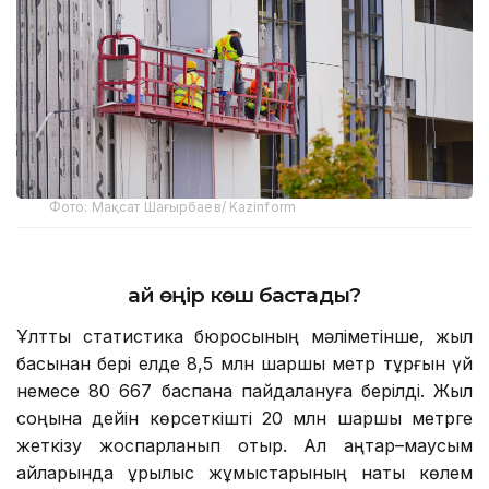
Фото: Мақсат Шағырбаев/ Kazinform
Қай өңір көш бастады?
Ұлттық статистика бюросының мәліметінше, жыл
басынан бері елде 8,5 млн шаршы метр тұрғын үй
немесе 80 667 баспана пайдалануға берілді. Жыл
соңына дейін көрсеткішті 20 млн шаршы метрге
жеткізу жоспарланып отыр. Ал қаңтар–маусым
айларында құрылыс жұмыстарының нақты көлем