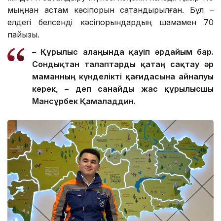
мыңнан астам кәсіпорын сақтандырылған. Бұл –
елдегі белсенді кәсіпорындардың шамамен 70
пайызы.
– Құрылыс алаңында қауіп әрдайым бар.
Сондықтан талаптар
ды
қатаң сақтау әр
маманның күнделікті қағидасына айналуы
керек, – де
п санайды
жас құрылысшы
Мансұрбек Қамалад
д
ин.