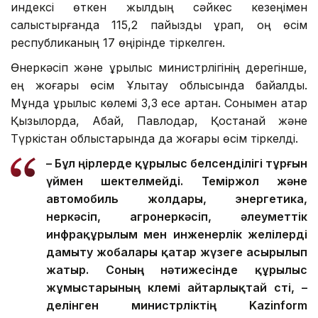
индексі өткен жылдың сәйкес кезеңімен
салыстырғанда 115,2 пайызды құрап, оң өсім
республиканың 17 өңірінде тіркелген.
Өнеркәсіп және құрылыс министрлігінің дерегінше,
ең жоғары өсім Ұлытау облысында байқалды.
Мұнда құрылыс көлемі 3,3 есе артқан. Сонымен қатар
Қызылорда, Абай, Павлодар, Қостанай және
Түркістан облыстарында да жоғары өсім тіркелді.
– Бұл өңірлерде құрылыс белсенділігі тұрғын
үймен шектелмейді. Теміржол және
автомобиль жолдары, энергетика,
өнеркәсіп, агроөнеркәсіп, әлеуметтік
инфрақұрылым мен инженерлік желілерді
дамыту жобалары қатар жүзеге асырылып
жатыр. Соның нәтижесінде құрылыс
жұмыстарының көлемі айтарлықтай өсті, –
делінген министрліктің Kazinform