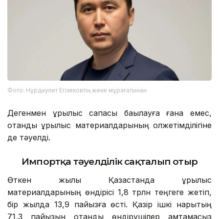
Фото: Нұрдәулет Егізековтің жеке мұрағатынан
Дегенмен құрылыс сапасы бақылауға ғана емес,
отандық құрылыс материалдарының қолжетімділігіне
де тәуелді.
Импортқа тәуелділік сақталып отыр
Өткен жылы Қазақстанда құрылыс
материалдарының өндірісі 1,8 трлн теңгеге жетіп,
бір жылда 13,9 пайызға өсті. Қазір ішкі нарықтың
71,3 пайызын отандық өндірушілер қамтамасыз