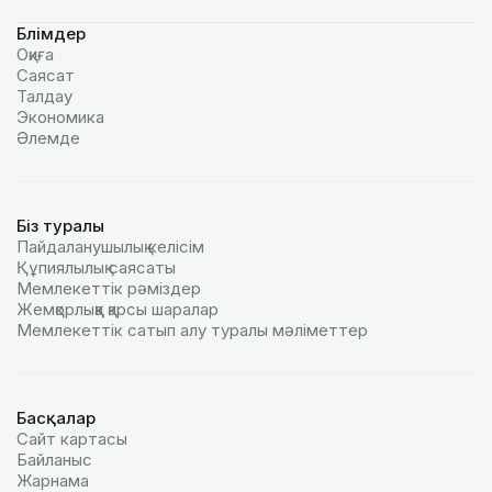
Бөлімдер
Оқиға
Саясат
Талдау
Экономика
Әлемде
Біз туралы
Пайдаланушылық келiciм
Құпиялылық саясаты
Мемлекеттік рәміздер
Жемқорлыққа қарсы шаралар
Мемлекеттік сатып алу туралы мәлiметтер
Басқалар
Сайт картасы
Байланыс
Жарнама