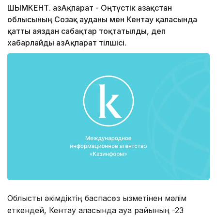
ШЫМКЕНТ. ҚазАқпарат - Оңтүстік Қазақстан
облысының Созақ ауданы мен Кентау қаласында
қатты аяздан сабақтар тоқтатылды, деп
хабарлайды ҚазАқпарат тілшісі.
Облыстық әкімдіктің баспасөз қызметінен мәлім
еткендей, Кентау қаласында ауа райының -23