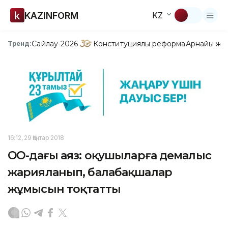
KAZINFORM
KZ
Сайлау-2026
Конституциялық реформа
Арнайы жо
Тренд:
16:12, 29 Қаңтар 2018
ОҚО-дағы аяз: оқушыларға демалыс
жарияланып, балабақшалар
жұмысын тоқтатты