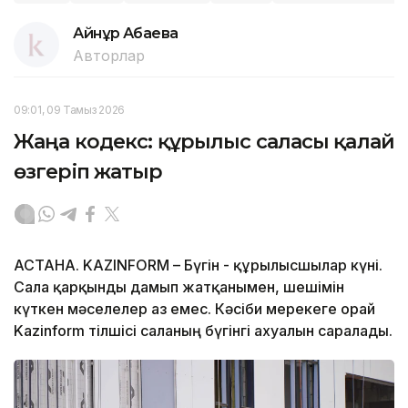
Айнұр Ақбаева
Авторлар
09:01, 09 Тамыз 2026
Жаңа кодекс: құрылыс саласы қалай
өзгеріп жатыр
АСТАНА. KAZINFORM – Бүгін - құрылысшылар күні.
Сала қарқынды дамып жатқанымен, шешімін
күткен мәселелер аз емес. Кәсіби мерекеге орай
Kazinform тілшісі саланың бүгінгі ахуалын саралады.