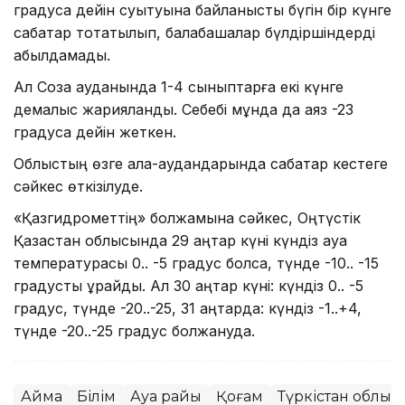
градусқа дейін суытуына байланысты бүгін бір күнге
сабақтар тоқтатылып, балабақшалар бүлдіршіндерді
қабылдамады.
Ал Созақ ауданында 1-4 сыныптарға екі күнге
демалыс жарияланды. Себебі мұнда да аяз -23
градусқа дейін жеткен.
Облыстың өзге қала-аудандарында сабақтар кестеге
сәйкес өткізілуде.
«Қазгидрометтің» болжамына сәйкес, Оңтүстік
Қазақстан облысында 29 қаңтар күні күндіз ауа
температурасы 0.. -5 градус болса, түнде -10.. -15
градусты құрайды. Ал 30 қаңтар күні: күндіз 0.. -5
градус, түнде -20..-25, 31 қаңтарда: күндіз -1..+4,
түнде -20..-25 градус болжануда.
Аймақ
Білім
Ауа райы
Қоғам
Түркістан облыс