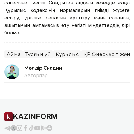
саласына тиесілі. Сондықтан алдағы кезеңде жаңа
Құрылыс кодексінің нормаларын тиімді жүзеге
асыру, құрылыс сапасын арттыру және саланың
ашықтығын қамтамасыз ету негізгі міндеттердің бірі
болмақ.
Аймақ
Тұрғын үй
Құрылыс
ҚР Өнеркәсіп және 
Мөлдір Снадин
Авторлар
KAZINFORM