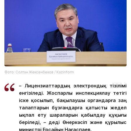
Фото: Солтан Жексенбеков / Kazinform
– Лицензиаттардың электрондық тізілімі
енгізіледі. Жоспарлы инспекциялау тетігі
іске қосылып, бақылаушы органдарға заң
талаптарын бұзғандарға қатысты жедел
ықпал ету шараларын қабылдау құқығы
беріледі, – деді Өнеркәсіп және құрылыс
министрі Ерсайын Нағаспаев.