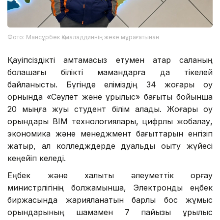
Фото: Мансұрбек Қамаладдиннің жеке мұрағатынан
Қауіпсіздікті қамтамасыз етумен қатар саланың
болашағы білікті мамандарға да тікелей
байланысты. Бүгінде еліміздің 34 жоғары оқу
орнында «Сәулет және құрылыс» бағыты бойынша
20 мыңға жуық студент білім алады. Жоғары оқу
орындары BIM технологиялары, цифрлық жобалау,
экономика және менеджмент бағыттарын енгізіп
жатыр, ал колледждерде дуальды оқыту жүйесі
кеңейіп келеді.
Еңбек және халықты әлеуметтік қорғау
министрлігінің болжамынша, Электрондық еңбек
биржасында жарияланатын барлық бос жұмыс
орындарының шамамен 7 пайызы құрылыс