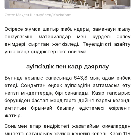
Фото: Мақсат Шағырбаев/ Kazinform
Әсіресе жұмсақ шатыр жабындары, заманауи жылу
оқшаулағыш материалдар мен күрделі әрлеу
өнімдері сырттан жеткізіледі. Тәуелділікті азайту
үшін жаңа өндірістер іске қосылмақ.
Қауіпсіздік пен кадр даярлау
Бүгінде құрылыс саласында 643,8 мың адам еңбек
етеді. Сондықтан еңбек қауіпсіздігін қамтамасыз ету
негізгі міндеттердің бірі саналады. Қазір тапсырыс
берушіден бастап мердігерге дейінгі барлық кезеңді
қамтитын бірыңғай бақылау әдістемесі әзірленіп
жатыр.
Сонымен қатар өндірістегі жазатайым оқиғалардан
міндетті сақтандыру жүйесі кеңейіп келеді. Қазір 119