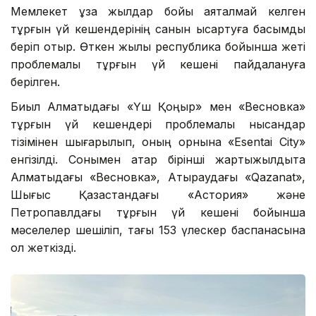
Мемлекет ұзақ жылдар бойы аяқталмай келген
тұрғын үй кешендерінің санын қысқартуға басымдық
беріп отыр. Өткен жылы республика бойынша жеті
проблемалы тұрғын үй кешені пайдалануға
берілген.
Биыл Алматыдағы «Үш Қоңыр» мен «Весновка»
тұрғын үй кешендері проблемалы нысандар
тізімінен шығарылып, оның орнына «Esentai City»
енгізілді. Сонымен қатар бірінші жартыжылдықта
Алматыдағы «Весновка», Атыраудағы «Qazanat»,
Шығыс Қазақстандағы «Астория» және
Петропавлдағы тұрғын үй кешені бойынша
мәселелер шешіліп, тағы 153 үлескер баспанасына
қол жеткізді.