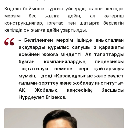
Кодекс бойынша тұрғын үйлердің жалпы кепілдік
мерзімі бес жылға дейін, ал көтергіш
конструкциялар, іргетас пен шатырға берілетін
кепілдік он жылға дейін ұзартылды.
– Белгіленген мерзім ішінде анықталған
ақауларды құрылыс салушы өз қаражаты
есебінен жоюға міндетті. Ал талаптарды
бұзған компаниялардың лицензиясы
тоқтатылуы немесе кері қайтарылуы
мүмкін, – деді «Қазақ құрылыс және сәулет
ғылыми-зерттеу және жобалау институты»
АҚ Жобалық кеңсесінің басшысы
Нұрдәулет Егізеков.