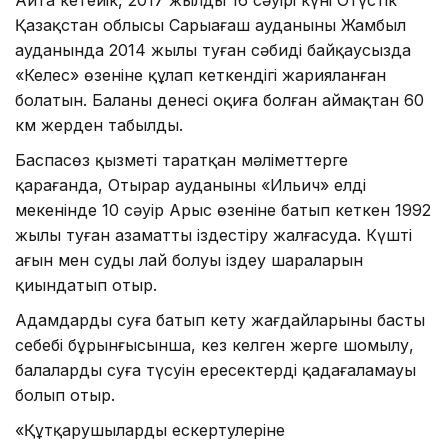
Қазақстан облысы Сарыағаш ауданының Жамбыл
ауданында 2014 жылы туған сәбидің байқаусызда
«Келес» өзеніне құлап кеткендігі жарияланған
болатын. Баланың денесі оқиға болған аймақтан 60
км жерден табылды.
Баспасөз қызметі таратқан мәліметтерге
қарағанда, Отырар ауданының «Ильич» елді
мекенінде 10 сәуір Арыс өзеніне батып кеткен 1992
жылы туған азаматты іздестіру жалғасуда. Күшті
ағын мен судың лай болуы іздеу шараларын
қиындатып отыр.
Адамдарды суға батып кету жағдайларының басты
себебі бұрынғысынша, кез келген жерге шомылу,
балалардың суға түсуін ересектердің қадағаламауы
болып отыр.
«Құтқарушылардың ескертулеріне