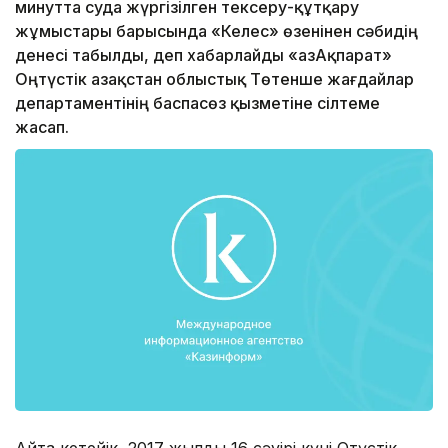
минутта суда жүргізілген тексеру-құтқару
жұмыстары барысында «Келес» өзенінен сәбидің
денесі табылды, деп хабарлайды «ҚазАқпарат»
Оңтүстік Қазақстан облыстық Төтенше жағдайлар
департаментінің баспасөз қызметіне сілтеме
жасап.
Айта кетейік, 2017 жылдың 16 сәуірі күні Оңтүстік