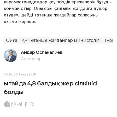
қарамастанадамдар қауіпсіздік ережелерін бұзуды
қоймай отыр. Оның соңы қайғылы жағдайға душер
етуде»,-дейді төтенше жағдайлар саласының
қызметкерлері.
Оқиға
ҚР Төтенше жағдайлар министрлігі
Түркі
Айдар Оспаналиев
Авторлар
20:26, 08 Тамыз 2026
Қытайда 4,8 балдық жер сілкінісі
болды