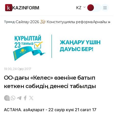
KAZINFORM
KZ
Сайлау-2026
Конституциялық реформа
Арнайы жо
Тренд:
19:30, 24 Сәуір 2017
ОҚО-дағы «Келес» өзеніне батып
кеткен сәбидің денесі табылды
АСТАНА. ҚазАқпарат - 22 сәуір күні 21 сағат 17