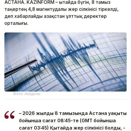
АСТАНА. KAZINFORM – Қытайда бүгін, 8 тамыз
таңертең 4,8 магнитудалы жер сілкінісі тіркелді,
деп хабарлайды Қазақстан ұлттық деректер
орталығы.
Фото: Анадолы
– 2026 жылдың 8 тамызында Астана уақыты
бойынша сағат 08:45-те (GMT бойынша
сағат 03:45) Қытайда жер сілкінісі болды, -