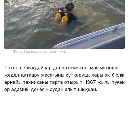
Фото: Павлодар облысы ТЖД
Төтенше жағдайлар департаментінің мәліметінше,
жедел-құтқару жасағының құтқарушылары екі бірлік
арнайы техниканы тарта отырып, 1987 жылы туған
ер адамның денесін судан алып шыққан.