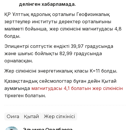
делінген хабарламада.
ҚР Ұлттық ядролық орталығы Геофизикалық
зерттеулер институты деректер орталығының
мәліметі бойынша, жер сілкінісінің магнитудасы 4,8
болды.
Эпицентрі солтүстік ендіктің 39,97 градусында
және шығыс бойлықтың 82,99 градусында
орналасқан.
Жер сілкінісінің энергетикалық класы K=11 болды.
Қазақстандық сейсмологтар бұған дейін Қытай
аумағында
магнитудасы 4,1 болатын жер сілкінісін
тіркеген болатын.
Оқиға
Қытай
Жер сілкінісі
Эльмира Оралбаева