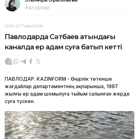
Авторлар
22:00, 07 Тамыз 2026
Павлодарда Сәтбаев атындағы
каналда ер адам суға батып кетті
ПАВЛОДАР. KAZINFORM - Өңірлік төтенше
жағдайлар департаментінің ақпарынша, 1987
жылғы ер адам шомылуға тыйым салынған жерде
суға түскен.