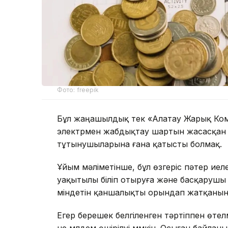
Фото: freepik
Бұл жаңашылдық тек «Алатау Жарық Ко
электрмен жабдықтау шартын жасасқан
тұтынушыларына ғана қатысты болмақ.
Ұйым мәліметінше, бұл өзгеріс пәтер иел
уақытылы біліп отыруға және басқаруш
міндетін қаншалықты орындап жатқанын б
Егер берешек белгіленген тәртіппен өте
не мүлдем өшірілуі мүмкін. Осыған байлан