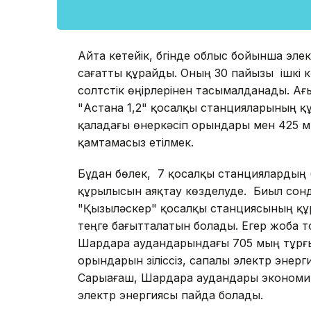
Айта кетейік, бүгінде облыс бойынша эл
сағатты құрайды. Оның 30 пайызы ішкі кө
солтүстік өңірлерінен тасымалданады. 
"Астана 1,2" қосалқы станцияларының 
қаладағы өнеркәсіп орындары мен 425 м
қамтамасыз етілмек.
Бұдан бөлек, 7 қосалқы станциялардың (
құрылысын аяқтау көзделуде. Биыл сон
"Қызыләскер" қосалқы станциясының құр
теңге бағытталатын болады. Егер жоба т
Шардара аудандарындағы 705 мың тұрғ
орындарын үзіліссіз, сапалы электр энер
Сарыағаш, Шардара аудандары экономи
электр энергиясы пайда болады.