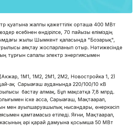
ектр қуатына жалпы қажеттілік орташа 400 МВт
здер есебінен өндірілсе, 70 пайызы еліміздің
Ағымдағы жылы Шымкент қаласында "Бозарық",
құрылысы аяқтау жоспарланып отыр. Нәтижесінде
ың тұрғын сапалы электр энергиясымен
Акжар, 1М1, 1М2, 2М1, 2М2, Новостройка 1, 2)
дай-ақ Сарыағаш ауданында 220/100/10 кВ
ылысы бастау алмақ. Бұл мақсатқа 7,8 млрд.
олығымен іске асса, Сарыағаш, Мақтаарал,
ын мен ауылшаруашылық нысандары, өнеркәсіп
гиясымен қамтамасыз етіледі. Яғни, Мақтаарал,
касының әрі қарай дамуына қосымша 50 МВт