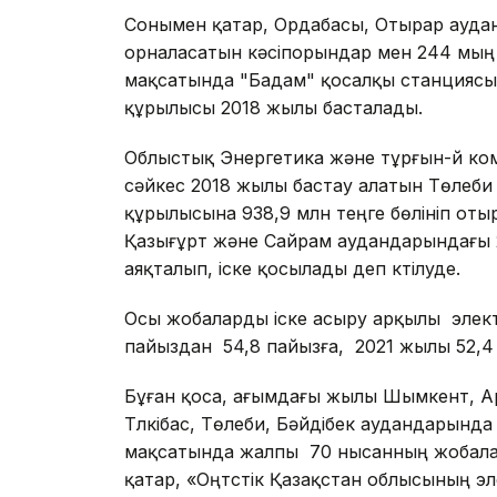
Сонымен қатар, Ордабасы, Отырар ауд
орналасатын кәсіпорындар мен 244 мың
мақсатында "Бадам" қосалқы станциясы
құрылысы 2018 жылы басталады.
Облыстық Энергетика және тұрғын-үй к
сәйкес 2018 жылы бастау алатын Төлеб
құрылысына 938,9 млн теңге бөлініп от
Қазығұрт және Сайрам аудандарындағы 
аяқталып, іске қосылады деп күтілуде.
Осы жобаларды іске асыру арқылы электр
пайыздан 54,8 пайызға, 2021 жылы 52,4
Бұған қоса, ағымдағы жылы Шымкент, Ар
Түлкібас, Төлеби, Бәйдібек аудандарынд
мақсатында жалпы 70 нысанның жобалау
қатар, «Оңтүстік Қазақстан облысының эл