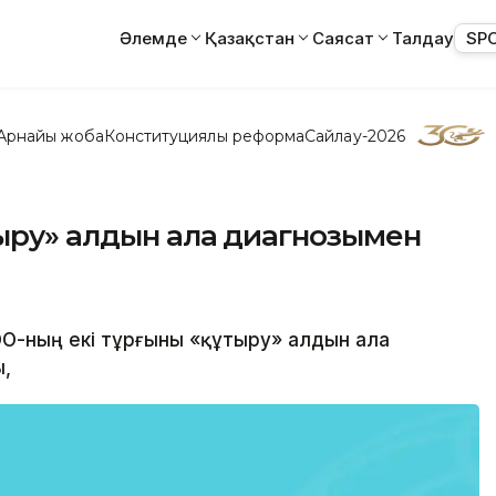
Әлемде
Қазақстан
Саясат
Талдау
SP
Арнайы жоба
Конституциялық реформа
Сайлау-2026
тыру» алдын ала диагнозымен
 ОҚО-ның екі тұрғыны «құтыру» алдын ала
,