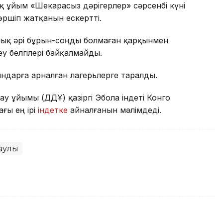
ұйым «Шекарасыз дәрігерлер» сәрсенбі күні
өршіп жатқанын ескертті.
лық әрі бұрын-соңды болмаған қарқынмен
у белгілері байқалмайды.
ндарға арналған лагерьлерге таралды.
ау ұйымы (ДДҰ) қазіргі Эбола індеті Конго
ғы ең ірі
індетке
айналғанын мәлімдеді.
улық