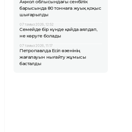
Ақмол облысындағы сенбілік
барысында 80 тоннаға жуық қоқыс
шығарылды
07 тамыз 2026, 12:52
Семейде бір күнде қайда аялдап,
не көруге болады
07 тамыз 2026, 11:17
Петропавлда Есіл өзенінің
жағалауын нығайту жұмысы
басталды