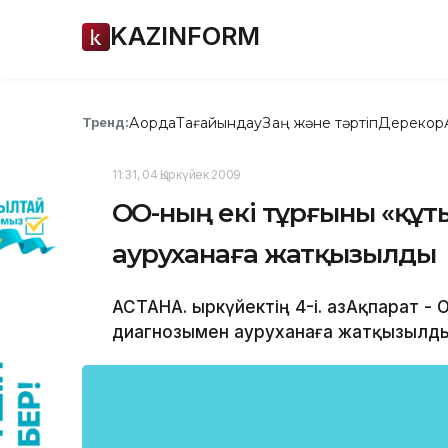
KAZINFORM
Ақорда
Тағайындау
Заң және тәртіп
Дерекқор
Тренд:
11:31, 04 Қыркүйек 2009
ОҚО-ның екі тұрғыны «құ
ауруханаға жатқызылды
АСТАНА. Қыркүйектің 4-і. ҚазАқпарат -
диагнозымен ауруханаға жатқызылды