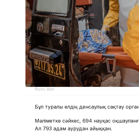
Фото: Bild
Бұл туралы елдің денсаулық сақтау орга
Мәліметке сәйкес, 694 науқас оқшаулан
Ал 793 адам аурудан айыққан.