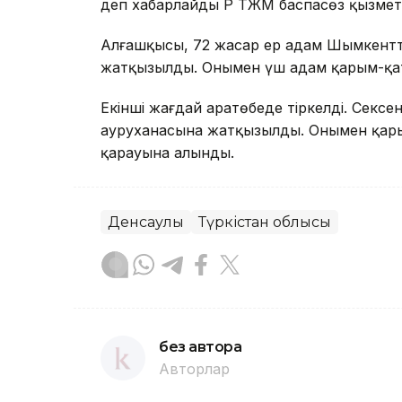
деп хабарлайды ҚР ТЖМ баспасөз қызметі
Алғашқысы, 72 жасар ер адам Шымкентт
жатқызылды. Онымен үш адам қарым-қат
Екінші жағдай Қаратөбеде тіркелді. Сек
ауруханасына жатқызылды. Онымен қары
қарауына алынды.
Денсаулық
Түркістан облысы
без автора
Авторлар