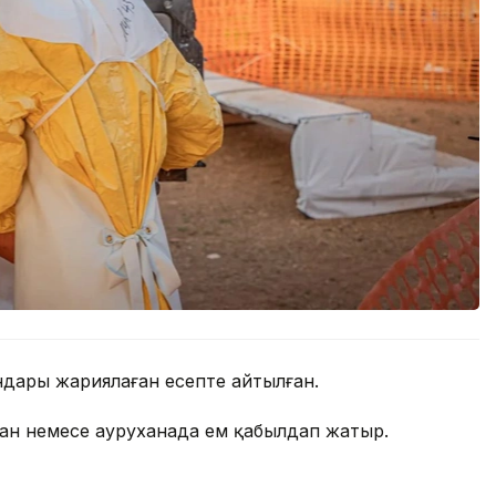
ндары жариялаған есепте айтылған.
ған немесе ауруханада ем қабылдап жатыр.