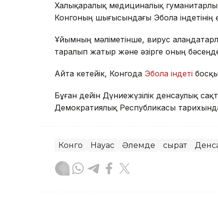
Халықаралық медициналық гуманитарлық 
Конгоның шығысындағы Эбола індетінің 
Ұйымның мәліметінше, вирус алаңдатар
таралып жатыр және әзірге оның бәсеңде
Айта кетейік, Конгода
Эбола індеті
босқы
Бұған дейін Дүниежүзілік денсаулық сақт
Демократиялық Республикасы тарихында
Конго
Науқас
Әлемде
сырқат
Денса
Динара Маханова