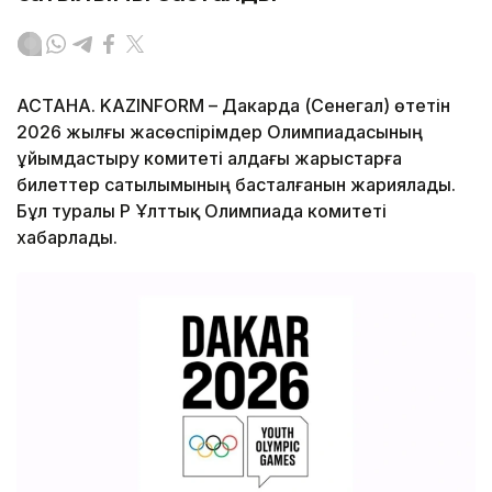
АСТАНА. KAZINFORM – Дакарда (Сенегал) өтетін
2026 жылғы жасөспірімдер Олимпиадасының
ұйымдастыру комитеті алдағы жарыстарға
билеттер сатылымының басталғанын жариялады.
Бұл туралы ҚР Ұлттық Олимпиада комитеті
хабарлады.