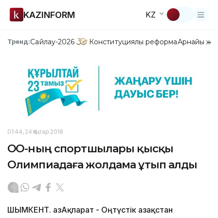
KAZINFORM
KZ
Сайлау-2026
Конституциялық реформа
Арнайы жо
Тренд:
01:44, 24 Қаңтар 2018
ОҚО-ның спортшылары қысқы
Олимпиадаға жолдама ұтып алды
ШЫМКЕНТ. ҚазАқпарат - Оңтүстік Қазақстан