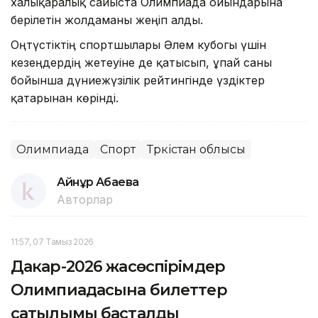
халықаралық сайыста Олимпиада ойындарына
берілетін жолдаманы жеңіп алды.
Оңтүстіктің спортшылары Әлем кубогы үшін
кезеңдердің жетеуіне де қатысып, ұпай саны
бойынша дүниежүзілік рейтингінде үздіктер
қатарынан көрінді.
Олимпиада
Спорт
Түркістан облысы
Айнұр Ақбаева
Авторлар
11:57, 07 Тамыз 2026
Дакар-2026 жасөспірімдер
Олимпиадасына билеттер
сатылымы басталды