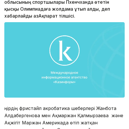
облысының спортшылары Пхенчханда өтетін
қысқы Олимпиадаға жолдама ұтып алды, деп
хабарлайды ҚазАқпарат тілшісі.
Өңірдің фристайл акробатика шеберлері Жанбота
Алдабергенова мен Ақмаржан Қалмырзаева және
Ақжігіт Маржан Америкада өтіп жатқан