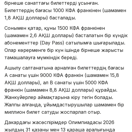
бірнеше санаттағы билеттерді ұсынған.
Билеттердің бағасы 1000 КФА франкінен (шамамен
1,8 АҚШ доллары) басталады.
Сонымен қатар, құны 1500 КФА франкінен
(шамамен 2,6 АҚШ доллары) басталатын бір күндік
абонементтер (Day Pass) сатылымға шығарылады.
Олар көрерменге бір күн ішінде бірнеше жарысты
тамашалауға мүмкіндік береді.
Ашылу салтанатына арналған билеттердің бағасы
А санаты үшін 9000 КФА франкін (шамамен 15,8
АҚШ доллары), ал B санаты үшін 5000 КФА
франкін (шамамен 8,8 АҚШ доллары) құрайды.
Жанкүйерлер аймақтарына кіру тегін болады.
Жалпы алғанда, ұйымдастырушылар шамамен бір
миллион билет сатуды жоспарлап отыр.
Дакардағы жасөспірімдер Олимпиадасы 2026
жылдың 31 қазаны мен 13 қараша аралығында