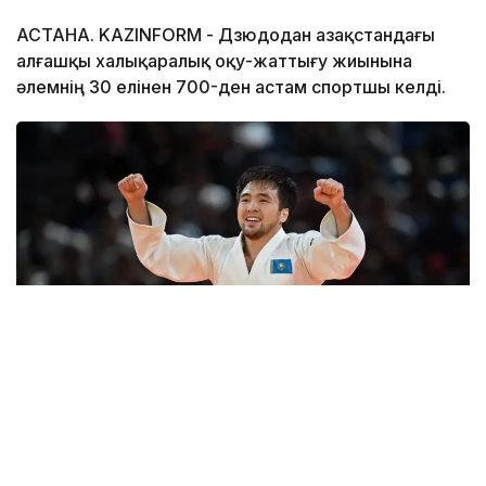
АСТАНА. KAZINFORM - Дзюдодан Қазақстандағы
алғашқы халықаралық оқу-жаттығу жиынына
әлемнің 30 елінен 700-ден астам спортшы келді.
Фото: Сали Сабиров
Ел тарихында алғаш рет дзюдодан халықаралық