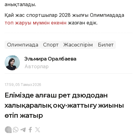
анықталады.
Қай жас спортшылар 2028 жылғы Олимпиадада
топ жаруы мүмкін екенін
жазған едік.
Олимпиада
Спорт
Жасөспірім
Билет
Эльмира Оралбаева
Авторлар
17:59, 05 Тамыз 2026
Елімізде алғаш рет дзюдодан
халықаралық оқу-жаттығу жиыны
өтіп жатыр