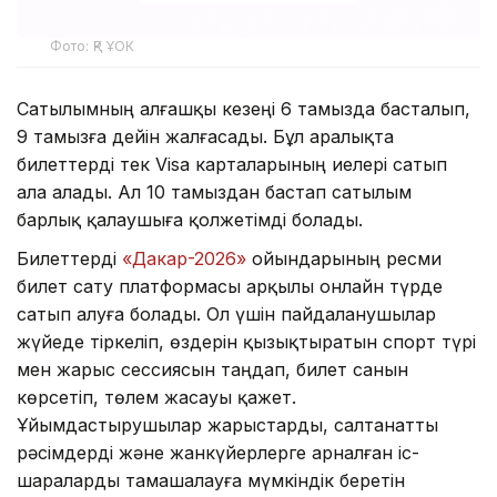
Фото: ҚР ҰОК
Сатылымның алғашқы кезеңі 6 тамызда басталып,
9 тамызға дейін жалғасады. Бұл аралықта
билеттерді тек Visa карталарының иелері сатып
ала алады. Ал 10 тамыздан бастап сатылым
барлық қалаушыға қолжетімді болады.
Билеттерді
«Дакар-2026»
ойындарының ресми
билет сату платформасы арқылы онлайн түрде
сатып алуға болады. Ол үшін пайдаланушылар
жүйеде тіркеліп, өздерін қызықтыратын спорт түрі
мен жарыс сессиясын таңдап, билет санын
көрсетіп, төлем жасауы қажет.
Ұйымдастырушылар жарыстарды, салтанатты
рәсімдерді және жанкүйерлерге арналған іс-
шараларды тамашалауға мүмкіндік беретін