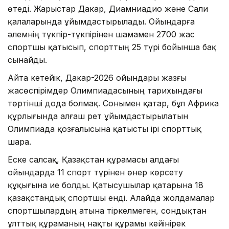
өтеді. Жарыстар Дакар, Диамниадио және Сали
қалаларында ұйымдастырылады. Ойындарға
әлемнің түкпір-түкпірінен шамамен 2700 жас
спортшы қатысып, спорттың 25 түрі бойынша бақ
сынайды.
Айта кетейік, Дакар-2026 ойындары жазғы
жасөспірімдер Олимпиадасының тарихындағы
төртінші дода болмақ. Сонымен қатар, бұл Африка
құрлығында алғаш рет ұйымдастырылатын
Олимпиада қозғалысына қатысты ірі спорттық
шара.
Еске салсақ, Қазақстан құрамасы алдағы
ойындарда 11 спорт түрінен өнер көрсету
құқығына ие болды. Қатысушылар қатарына 18
қазақстандық спортшы енді. Алайда жолдамалар
спортшылардың атына тіркелмеген, сондықтан
ұлттық құраманың нақты құрамы кейінірек