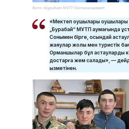
Фото: «Бурабай» МҰТП баспасөз қызметі
«Мектеп оқушылары оқушылары 
„Бурабай“ МҰТП аумағында құс
Сонымен бірге, осындай астаул
жаяулар жолы мен туристік ба
Орманшылар бұл астауларды кү
достарға жем салады», — дейд
қызметінен.