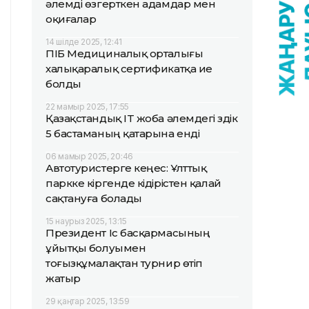
әлемді өзгерткен адамдар мен
оқиғалар
14 шілде 2025, 12:41
ПІБ Медициналық орталығы
халықаралық сертификатқа ие
болды
22 мамыр 2025, 17:55
Қазақстандық IT жоба әлемдегі үздік
5 бастаманың қатарына енді
06 мамыр 2025, 20:46
Автотуристерге кеңес: Ұлттық
паркке кіргенде кідірістен қалай
сақтануға болады
15 наурыз 2025, 13:15
Президент Іс басқармасының
ұйытқы болуымен
тоғызқұмалақтан турнир өтіп
жатыр
29 қаңтар 2025, 13:59