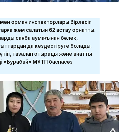
мен орман инспекторлары бірлесіп
тарға жем салатын 62 астау орнатты.
арды саябақ аумағынан бөлек,
ғыттардан да кездестіруге болады.
тіп, тазалап отырады және қанатты
і «Бурабай» МҰТП баспасөз