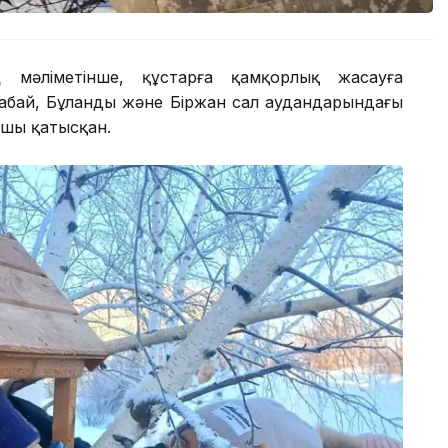
ң мәліметінше, құстарға қамқорлық жасауға
урабай, Бұланды және Біржан сал аудандарындағы
ушы қатысқан.