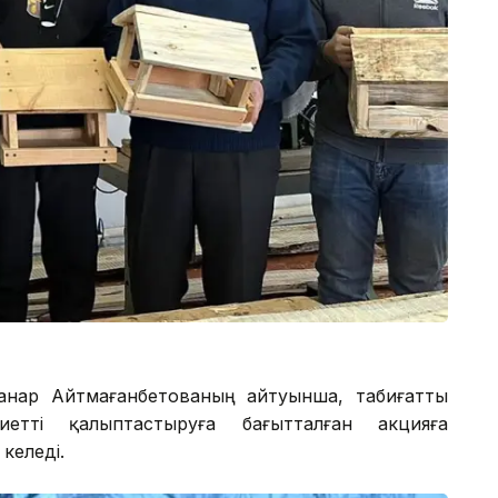
Жанар Айтмағанбетованың айтуынша, табиғатты
етті қалыптастыруға бағытталған акцияға
келеді.