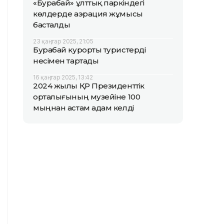
«Бурабай» ұлттық паркіндегі
көлдерде аэрация жұмысы
басталды
23 қаңтар 2025, 21:05
Бурабай курорты туристерді
несімен тартады
16 қаңтар 2025, 13:42
2024 жылы ҚР Президенттік
орталығының музейіне 100
мыңнан астам адам келді