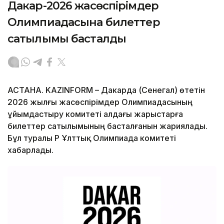
Дакар-2026 жасөспірімдер
Олимпиадасына билеттер
сатылымы басталды
АСТАНА. KAZINFORM – Дакарда (Сенегал) өтетін
2026 жылғы жасөспірімдер Олимпиадасының
ұйымдастыру комитеті алдағы жарыстарға
билеттер сатылымының басталғанын жариялады.
Бұл туралы ҚР Ұлттық Олимпиада комитеті
хабарлады.