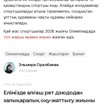
қазақстандық спортшы енді. Алайда жолдамалар
спортшылардың атына тіркелмеген, сондықтан
ұлттық құраманың нақты құрамы кейінірек
анықталады.
Қай жас спортшылар 2028 жылғы Олимпиадада
топ жаруы мүмкін екенін
жазған едік.
Олимпиада
Спорт
Жасөспірім
Билет
Эльмира Оралбаева
Авторлар
17:59, 05 Тамыз 2026
Елімізде алғаш рет дзюдодан
халықаралық оқу-жаттығу жиыны