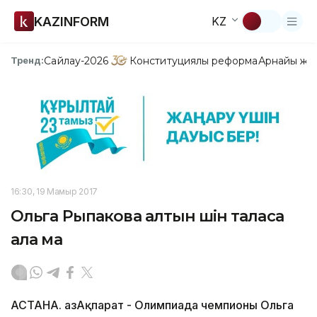
KAZINFORM
KZ
Сайлау-2026
Конституциялық реформа
Арнайы жо
Тренд:
16:30, 19 Мамыр 2017
Ольга Рыпакова алтын үшін таласа
ала ма
АСТАНА. ҚазАқпарат - Олимпиада чемпионы Ольга