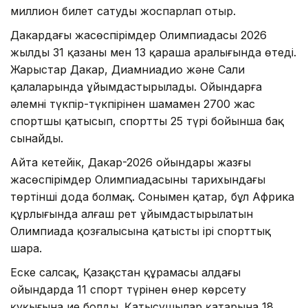
миллион билет сатуды жоспарлап отыр.
Дакардағы жасөспірімдер Олимпиадасы 2026
жылдың 31 қазаны мен 13 қараша аралығында өтеді.
Жарыстар Дакар, Диамниадио және Сали
қалаларында ұйымдастырылады. Ойындарға
әлемнің түкпір-түкпірінен шамамен 2700 жас
спортшы қатысып, спорттың 25 түрі бойынша бақ
сынайды.
Айта кетейік, Дакар-2026 ойындары жазғы
жасөспірімдер Олимпиадасының тарихындағы
төртінші дода болмақ. Сонымен қатар, бұл Африка
құрлығында алғаш рет ұйымдастырылатын
Олимпиада қозғалысына қатысты ірі спорттық
шара.
Еске салсақ, Қазақстан құрамасы алдағы
ойындарда 11 спорт түрінен өнер көрсету
құқығына ие болды. Қатысушылар қатарына 18