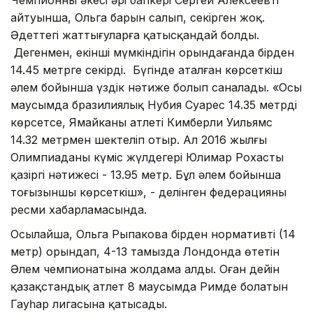
айтуынша, Ольга барын салып, секірген жоқ.
Әдеттегі жаттығуларға қатысқандай болды.
Дегенмен, екінші мүмкіндігін орындағанда бірден
14.45 метрге секірді. Бүгінде аталған көрсеткіш
әлем бойынша үздік нәтиже болып саналады. «Осы
маусымда бразилиялық Нубия Суарес 14.35 метрді
көрсетсе, Ямайканың атлеті Кимберли Уильямс
14.32 метрмен шектеліп отыр. Ал 2016 жылғы
Олимпиаданың күміс жүлдегері Юлимар Рохастың
қазіргі нәтижесі - 13.95 метр. Бұл әлем бойынша
тоғызыншы көрсеткіш», - делінген федерацияның
ресми хабарламасында.
Осылайша, Ольга Рыпакова бірден нормативті (14
метр) орындап, 4-13 тамызда Лондонда өтетін
Әлем чемпионатына жолдама алды. Оған дейін
қазақстандық атлет 8 маусымда Римде болатын
Гауһар лигасына қатысады.