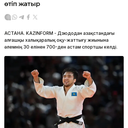
өтіп жатыр
АСТАНА. KAZINFORM - Дзюдодан Қазақстандағы
алғашқы халықаралық оқу-жаттығу жиынына
әлемнің 30 елінен 700-ден астам спортшы келді.