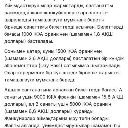
Ұйымдастырушылар жарыстарды, салтанатты
рәсімдерді және жанкүйерлерге арналған іс-
шараларды тамашалауға мүмкіндік беретін
бірнеше санаттағы билеттерді ұсынған. Билеттердің
бағасы 1000 КФА франкінен (шамамен 1,8 АҚШ
доллары) басталады.
Сонымен қатар, құны 1500 КФА франкінен
(шамамен 2,6 АҚШ доллары) басталатын бір күндік
абонементтер (Day Pass) сатылымға шығарылады.
Олар көрерменге бір күн ішінде бірнеше жарысты
тамашалауға мүмкіндік береді.
Ашылу салтанатына арналған билеттердің бағасы А
санаты үшін 9000 КФА франкін (шамамен 15,8 АҚШ
доллары), ал B санаты үшін 5000 КФА франкін
(шамамен 8,8 АҚШ доллары) құрайды.
Жанкүйерлер аймақтарына кіру тегін болады.
Жалпы алғанда, ұйымдастырушылар шамамен бір