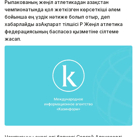
Рыпакованың жеңіл атлетикадан Қазақстан
чемпионатында қол жеткізген көрсеткіші әлем
бойынша ең үздік нәтиже болып отыр, деп
хабарлайды ҚазАқпарат тілшісі ҚР Жеңіл атлетика
федерациясының баспасөз қызметіне сілтеме
жасап.
Чемпионның әкесі әрі бапкері Сергей Алексеевтің