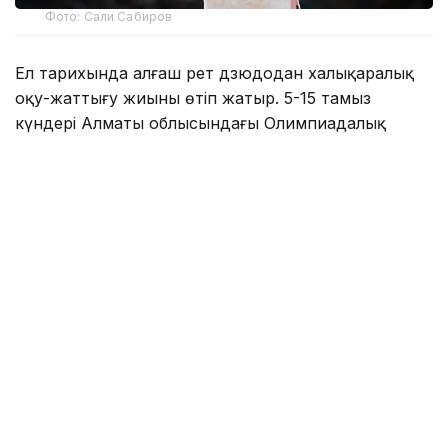
Фото: Сали Сабиров
Ел тарихында алғаш рет дзюдодан халықаралық
оқу-жаттығу жиыны өтіп жатыр. 5-15 тамыз
күндері Алматы облысындағы Олимпиадалық
даярлау базасында әлемнің 30 елінен келген 700-
ден астам спортшы бірлескен дайындық
жұмыстарын жүргізіп жатыр.
Туризм және спорт министрлігі мәліметінше,
халықаралық оқу-жаттығу жиынына әлемдік
рейтингтің көшбасшылары, Олимпиада
чемпиондары мен жүлдегерлері, сондай-ақ әлем
чемпионаттарының жеңімпаздары мен жүлдегерлері
қатысып жатыр.
Қатысушылар қатарында Олимпиада