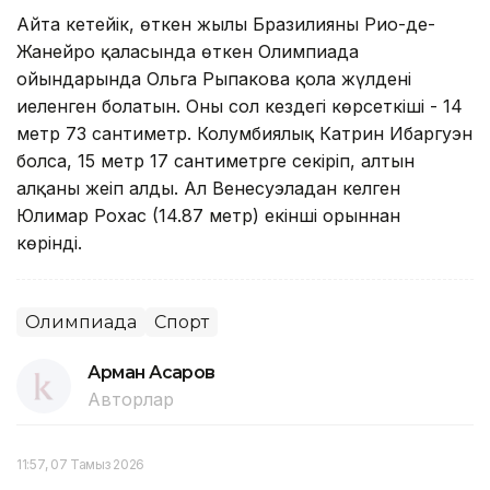
Айта кетейік, өткен жылы Бразилияның Рио-де-
Жанейро қаласында өткен Олимпиада
ойындарында Ольга Рыпакова қола жүлдені
иеленген болатын. Оның сол кездегі көрсеткіші - 14
метр 73 сантиметр. Колумбиялық Катрин Ибаргуэн
болса, 15 метр 17 сантиметрге секіріп, алтын
алқаны жеңіп алды. Ал Венесуэладан келген
Юлимар Рохас (14.87 метр) екінші орыннан
көрінді.
Олимпиада
Спорт
Арман Асқаров
Авторлар
11:57, 07 Тамыз 2026