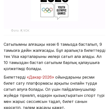
Фото: ҚР ҰОК
Сатылымның алғашқы кезеңі 6 тамызда басталып, 9
тамызға дейін жалғасады. Бұл аралықта билеттерді
тек Visa карталарының иелері сатып ала алады. Ал
10 тамыздан бастап сатылым барлық қалаушыға
қолжетімді болады.
Билеттерді
«Дакар-2026»
ойындарының ресми
билет сату платформасы арқылы онлайн түрде
сатып алуға болады. Ол үшін пайдаланушылар
жүйеде тіркеліп, өздерін қызықтыратын спорт түрі
мен жарыс сессиясын таңдап, билет санын
көрсетіп, төлем жасауы қажет.