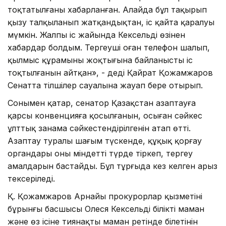
тоқтатылғаны хабарланған. Алайда бұл тақырып
қызу талқыланып жатқандықтан, іс қайта қаралуы
мүмкін. Жалпы іс жайында Кексельдің өзінен
хабардар болдым. Тергеуші оған телефон шалып,
қылмыс құрамының жоқтығына байланысты іс
тоқтылғанын айтқан», - деді Қайрат Қожамжаров
Сенатта тілшілер сауалына жауап бере отырып.
Сонымен қатар, сенатор Қазақстан азаптауға
қарсы конвенцияға қосылғанын, осыған сәйкес
ұлттық заңнама сәйкестендірілгенін атап өтті.
Азаптау туралы шағым түскенде, құқық қорғау
органдары оны міндетті түрде тіркеп, тергеу
амалдарын бастайды. Бұл тұрғыда кез келген арыз
тексеріледі.
Қ. Қожамжаров Арнайы прокурорлар қызметінің
бұрынғы басшысы Олеся Кексельді білікті маман
және өз ісіне тиянақты маман ретінде білетінін