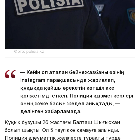
Фото: polisia.kz
— Кейін ол аталған бейнежазбаны өзінің
Instagram парақшасында жариялап,
құқыққа қайшы әрекетін көпшілікке
қолжетімді еткен. Полиция қызметкерлері
оның жеке басын жедел анықтады, —
делінген хабарламада.
Құқық бұзушы 26 жастағы Балташ Шыңғысхан
болып шықты. Ол 5 тәулікке қамауға алынды.
Полиция әлеуметтік желілерге тұрақты түрде