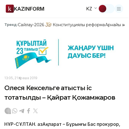
KAZINFORM
KZ
Сайлау-2026
Конституциялық реформа
Арнайы жо
Тренд:
13:05, 21 Қараша 2019
Олеся Кексельге қатысты іс
тоқтатылды – Қайрат Қожамжаров
НҰР-СҰЛТАН. ҚазАқпарат – Бұрынғы Бас прокурор,