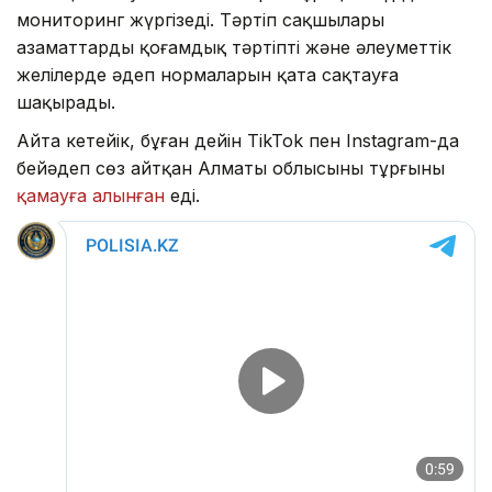
мониторинг жүргізеді. Тәртіп сақшылары
азаматтарды қоғамдық тәртіпті және әлеуметтік
желілерде әдеп нормаларын қатаң сақтауға
шақырады.
Айта кетейік, бұған дейін TikTok пен Instagram-да
бейәдеп сөз айтқан Алматы облысының тұрғыны
қамауға алынған
еді.