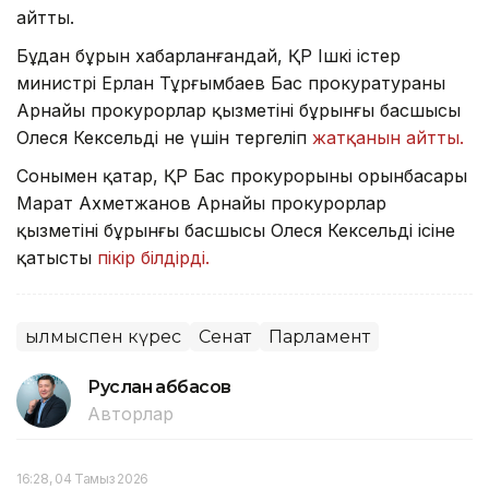
айтты.
Бұдан бұрын хабарланғандай, ҚР Ішкі істер
министрі Ерлан Тұрғымбаев Бас прокуратураның
Арнайы прокурорлар қызметінің бұрынғы басшысы
Олеся Кексельдің не үшін тергеліп
жатқанын айтты.
Сонымен қатар, ҚР Бас прокурорының орынбасары
Марат Ахметжанов Арнайы прокурорлар
қызметінің бұрынғы басшысы Олеся Кексельдің ісіне
қатысты
пікір білдірді.
Қылмыспен күрес
Сенат
Парламент
Руслан Ғаббасов
Авторлар
16:28, 04 Тамыз 2026