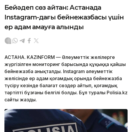
Бейәдеп сөз айтқан: Астанада
Instagram-дағы бейнежазбасы үшін
ер адам қамауға алынды
АСТАНА. KAZINFORM — Әлеуметтік желілерге
жүргізілген мониторинг барысында құқыққа қайшы
бейнежазба анықталды. Instagram әлеуметтік
желісінде ер адам қоғамдық орында бейнежазба
түсіру кезінде балағат сөздер айтып, қоғамдық
тәртіпті бұзғаны белгілі болды. Бұл туралы Polisia.kz
сайты жазды.