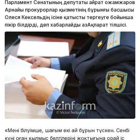
Парламент Сенатының депутаты Қайрат Қожамжаров
Арнайы прокурорлар қызметінің бұрынғы басшысы
Олеся Кексельдің ісіне қатысты тергеуге бойынша
пікір білдірді, деп хабарлайды ҚазАқпарат тілшісі.
«Менің білуімше, шағым екі ай бұрын түскен. Сенбі
күні оған қылмыс белгілерінің жоқтығына орай іс