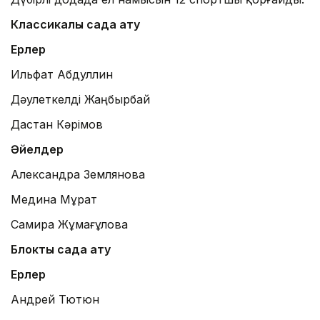
Классикалық садақ ату
Ерлер
Ильфат Абдуллин
Дәулеткелді Жаңбырбай
Дастан Кәрімов
Әйелдер
Александра Землянова
Медина Мұрат
Самира Жұмағұлова
Блоктық садақ ату
Ерлер
Андрей Тютюн