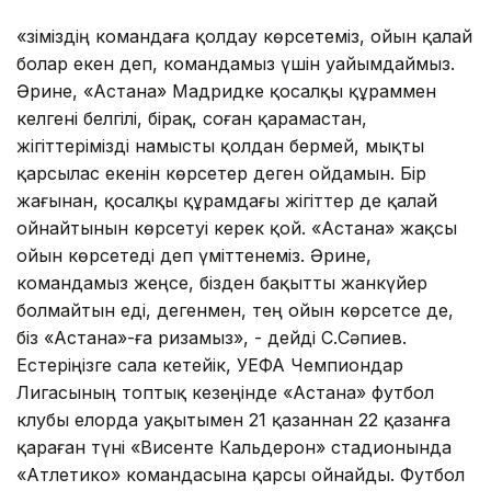
«Өзіміздің командаға қолдау көрсетеміз, ойын қалай
болар екен деп, командамыз үшін уайымдаймыз.
Әрине, «Астана» Мадридке қосалқы құраммен
келгені белгілі, бірақ, соған қарамастан,
жігіттерімізді намысты қолдан бермей, мықты
қарсылас екенін көрсетер деген ойдамын. Бір
жағынан, қосалқы құрамдағы жігіттер де қалай
ойнайтынын көрсетуі керек қой. «Астана» жақсы
ойын көрсетеді деп үміттенеміз. Әрине,
командамыз жеңсе, бізден бақытты жанкүйер
болмайтын еді, дегенмен, тең ойын көрсетсе де,
біз «Астана»-ға ризамыз», - дейді С.Сәпиев.
Естеріңізге сала кетейік, УЕФА Чемпиондар
Лигасының топтық кезеңінде «Астана» футбол
клубы елорда уақытымен 21 қазаннан 22 қазанға
қараған түні «Висенте Кальдерон» стадионында
«Атлетико» командасына қарсы ойнайды. Футбол