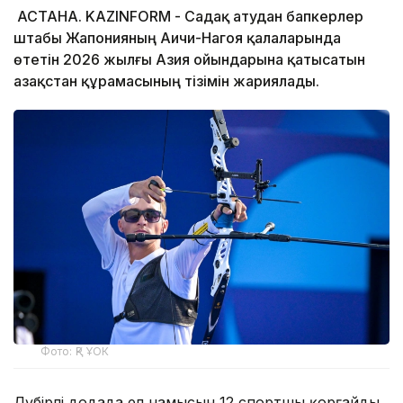
АСТАНА. KAZINFORM - Садақ атудан бапкерлер
штабы Жапонияның Аичи-Нагоя қалаларында
өтетін 2026 жылғы Азия ойындарына қатысатын
Қазақстан құрамасының тізімін жариялады.
Фото: ҚР ҰОК
Дүбірлі додада ел намысын 12 спортшы қорғайды.