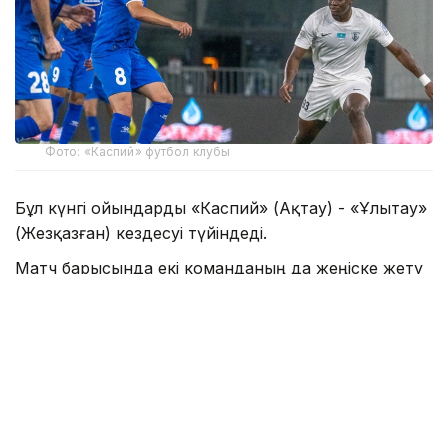
Фото: «Каспий» футбол клубы
Бұл күнгі ойындарды «Каспий» (Ақтау) - «Ұлытау»
(Жезқазған) кездесуі түйіндеді.
Матч барысында екі команданың да жеңіске жету
мүмкіндігі зор болды. Қарсыластар жиі шабуыл
ұйымдастырып, гол соғатын мүмкіндікті іздеді.
Нәтижесінде ақтаулық клубтан Кеба Силла 45-
минутта есеп ашса, 71-минутта жезқазғандық
командадан Бақдәулет Зульфикаров мергендік
танытты.