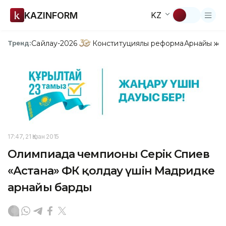
KAZINFORM
KZ
Сайлау-2026
Конституциялық реформа
Арнайы жо
Тренд:
17:47, 21 Қазан 2015
Олимпиада чемпионы Серік Сәпиев
«Астана» ФК қолдау үшін Мадридке
арнайы барды