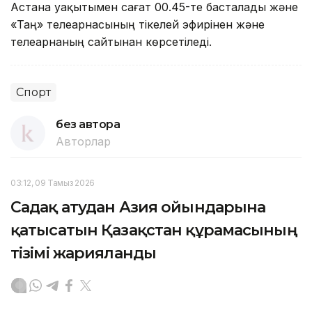
Астана уақытымен сағат 00.45-те басталады және
«Таң» телеарнасының тікелей эфирінен және
телеарнаның сайтынан көрсетіледі.
Спорт
без автора
Авторлар
03:12, 09 Тамыз 2026
Садақ атудан Азия ойындарына
қатысатын Қазақстан құрамасының
тізімі жарияланды