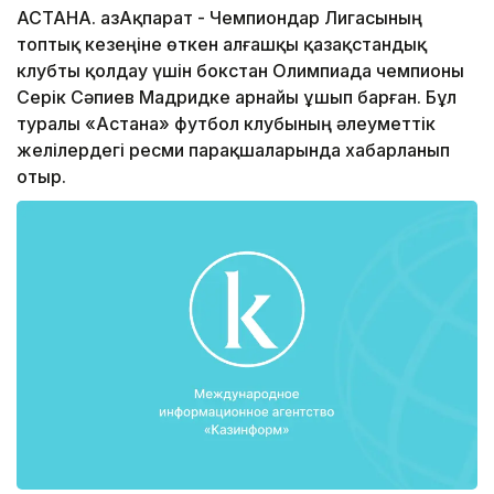
АСТАНА. ҚазАқпарат - Чемпиондар Лигасының
топтық кезеңіне өткен алғашқы қазақстандық
клубты қолдау үшін бокстан Олимпиада чемпионы
Серік Сәпиев Мадридке арнайы ұшып барған. Бұл
туралы «Астана» футбол клубының әлеуметтік
желілердегі ресми парақшаларында хабарланып
отыр.