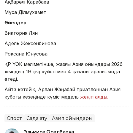
Ақбарәлі Қарабаев
Мұса Ділмұхамет
Әйелдер
Виктория Лян
Адель Жексенбинова
Роксана Юнусова
ҚР ҰОК мәліметінше, жазғы Азия ойындары 2026
жылдың 19 қыркүйегі мен 4 қазаны аралығында
өтеді.
Айта кетейік, Арлан Жаңабай триатлоннан Азия
кубогы кезеңінде күміс медаль
жеңіп алды.
Спорт
Садақ ату
Азия ойындары
Эльмира Оралбаева