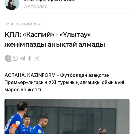
Авторлар
02:00, 09 Тамыз 2026
ҚПЛ: «Каспий» - «Ұлытау»
жеңімпазды анықтай алмады
АСТАНА. KAZINFORM - Футболдан Қазақстан
Премьер-лигасын ХХІ турының алғашқы ойын күні
мәресіне жетті.