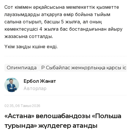
Сот үкімімен әрқайсысына мемлекеттік қызметте
лауазымдарды атқаруға өмір бойына тыйым
салына отырып, басшы 5 жылға, ал оның
көмектесушісі 4 жылға бас бостандығынан айыру
жазасына сотталды.
Үкім заңды күшіне енді.
Олимпиада
ҚР Сыбайлас жемқорлыққа қарсы іс-қ
Ербол Жанат
Авторлар
02:35, 06 Тамыз 2026
«Астана» велошабандозы «Польша
турында» жүлдегер атанды