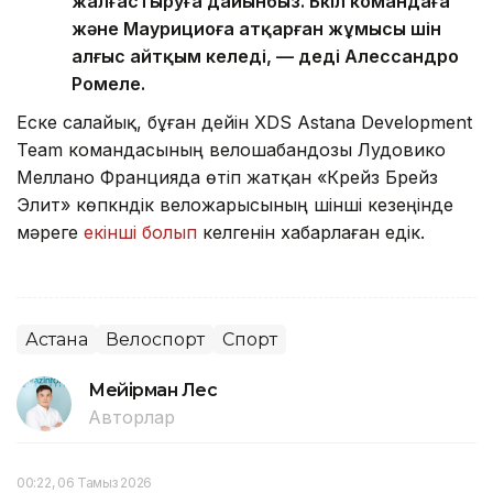
жалғастыруға дайынбыз. Бүкіл командаға
және Маурициоға атқарған жұмысы үшін
алғыс айтқым келеді, — деді Алессандро
Ромеле.
Еске салайық, бұған дейін XDS Astana Development
Team командасының велошабандозы Лудовико
Меллано Францияда өтіп жатқан «Крейз Брейз
Элит» көпкүндік веложарысының үшінші кезеңінде
мәреге
екінші болып
келгенін хабарлаған едік.
Астана
Велоспорт
Спорт
Мейірман Лес
Авторлар
00:22, 06 Тамыз 2026