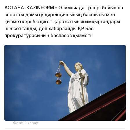
АСТАНА. KAZINFORM - Олимпиада түрлері бойынша
спортты дамыту дирекциясының басшысы мен
қызметкері бюджет қаражатын жымқырғандары
үшін сотталды, деп хабарлайды ҚР Бас
прокуратурасының баспасөз қызметі.
Фото: Pixabay