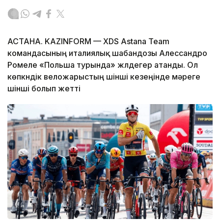
АСТАНА. KAZINFORM — XDS Astana Team
командасының италиялық шабандозы Алессандро
Ромеле «Польша турында» жүлдегер атанды. Ол
көпкүндік веложарыстың үшінші кезеңінде мәреге
үшінші болып жетті