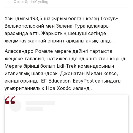
Фото: SprintCycling
Ұзындығы 193,5 шақырым болған кезең Гожув-
Велькопольский мен Зелена-Гура қалалары
арасында өтті. Жарыстың шешуші сәтінде
жеңімпаз жаппай спринт арқылы анықталды.
Алессандро Ромеле мәреге дейінгі тартыста
жеңіске таласып, нәтижесінде үздік үштіктен көрінді.
Мәреге бірінші болып Lidl-Trek командасының
италиялық шабандозы Джонатан Милан келсе,
екінші орынды EF Education-EasyPost сапындағы
ұлыбританиялық Ноа Хоббс иеленді.