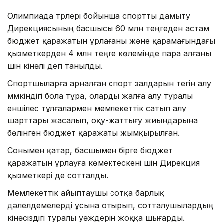
Олимпиада түрлері бойынша спортты дамыту
Дирекциясының басшысы 60 млн теңгеден астам
бюджет қаражатын ұрлағаны және қарамағындағы
қызметкерден 4 млн теңге көлемінде пара алғаны
үшін кінәлі деп танылды.
Спортшыларға арналған спорт залдарын тегін алу
мүмкіндігі бола тұра, оларды жалға алу туралы
еншілес тұлғалармен мемлекеттік сатып алу
шарттары жасалып, оқу-жаттығу жиындарына
бөлінген бюджет қаражаты жымқырылған.
Сонымен қатар, басшымен бірге бюджет
қаражатын ұрлауға көмектескені үшін Дирекция
қызметкері де сотталды.
Мемлекеттік айыптаушы сотқа барлық
дәлелдемелерді ұсына отырып, сотталушылардың
кінәсіздігі туралы уәждерін жоққа шығарды.