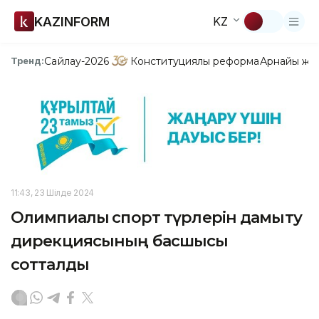
KAZINFORM
KZ
Сайлау-2026
Конституциялық реформа
Арнайы жо
Тренд:
11:43, 23 Шілде 2024
Олимпиалық спорт түрлерін дамыту
дирекциясының басшысы
сотталды