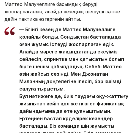
Маттео Малучеллиге басымдық беруді
жоспарлағанын, алайда кезеңнің шешуші сәтіне
дейін тактика өзгергенін айтты.
— Бүгінгі кезең де Маттео Малучеллиге
қолайлы болды. Сондықтан бастапқыда
оған жұмыс істеуді жоспарлаған едік.
Алайда мәреге жақындағанда екеуіміз
сөйлесіп, спринтке мен қатысатын болып
бірге шешім қабылдадық. Себебі Маттео
өзін жайсыз сезінді. Мен Джонатан
Миланның дөңгелегіне ілесіп, бар күшімді
салуға тырыстым.
Бұл нәтижеге де, биік таудағы оқу-жаттығу
жиынынан кейін қол жеткізген физикалық
дайындығыма да өте қуаныштымын.
Ертеңнен бастап күрделірек кезеңдер
басталады. Біз команда үшін жұмысты