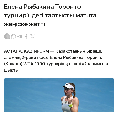
Елена Рыбакина Торонто
турниріндегі тартысты матчта
жеңіске жетті
АСТАНА. KAZINFORM — Қазақстанның бірінші,
әлемнің 2-ракеткасы Елена Рыбакина Торонто
(Канада) WTA 1000 турнирінің үшінші айналымына
шықты.