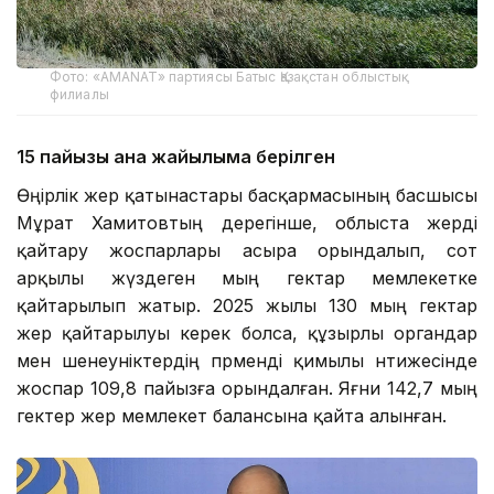
Фото: «AMANAT» партиясы Батыс Қазақстан облыстық
филиалы
15 пайызы ғана жайылымға берілген
Өңірлік жер қатынастары басқармасының басшысы
Мұрат Хамитовтың дерегінше, облыста жерді
қайтару жоспарлары асыра орындалып, сот
арқылы жүздеген мың гектар мемлекетке
қайтарылып жатыр. 2025 жылы 130 мың гектар
жер қайтарылуы керек болса, құзырлы органдар
мен шенеуніктердің пәрменді қимылы нәтижесінде
жоспар 109,8 пайызға орындалған. Яғни 142,7 мың
гектер жер мемлекет балансына қайта алынған.