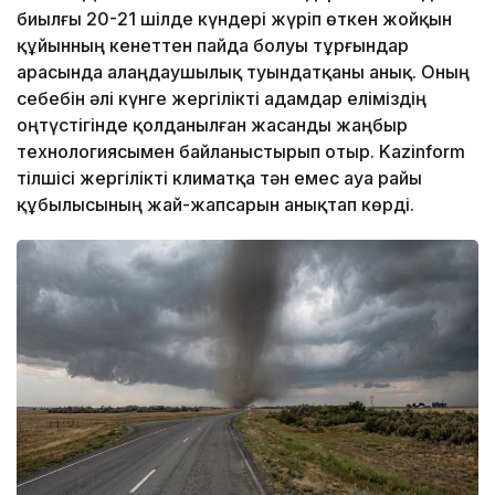
биылғы 20-21 шілде күндері жүріп өткен жойқын
құйынның кенеттен пайда болуы тұрғындар
арасында алаңдаушылық туындатқаны анық. Оның
себебін әлі күнге жергілікті адамдар еліміздің
оңтүстігінде қолданылған жасанды жаңбыр
технологиясымен байланыстырып отыр. Kazinform
тілшісі жергілікті климатқа тән емес ауа райы
құбылысының жай-жапсарын анықтап көрді.