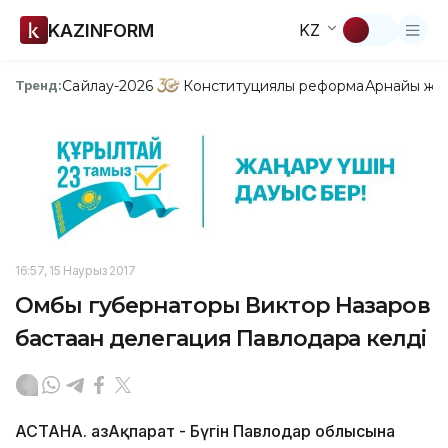
KAZINFORM
KZ
Сайлау-2026
Конституциялық реформа
Арнайы жо
Тренд:
16:57, 15 Наурыз 2017
Омбы губернаторы Виктор Назаров
бастаған делегация Павлодарға келді
АСТАНА. ҚазАқпарат - Бүгін Павлодар облысына