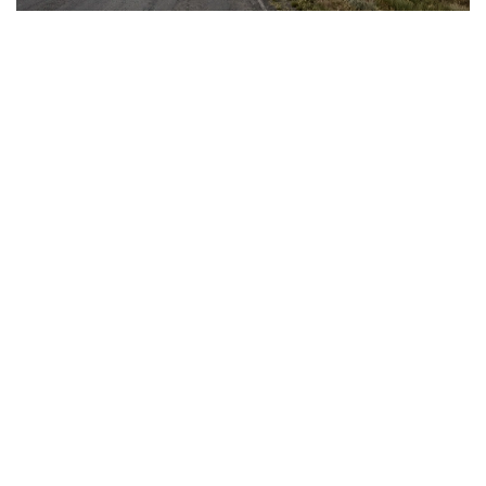
Фото: Видеодан алынған скрин
Сауалдарымызға «Қазгидромет» РМК Ғылыми-
зерттеу орталығының директоры, климаттың
өзгеруі мен гидрологиялық процестерді зерттеу
саласындағы жетекші маман Тұрсын Тілләкәрім
жауап берді.