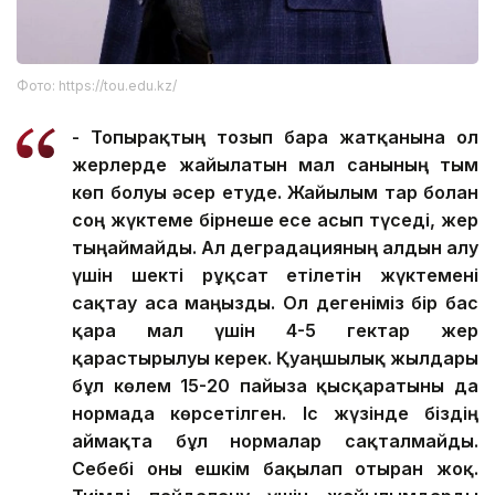
Фото: https://tou.edu.kz/
- Топырақтың тозып бара жатқанына ол
жерлерде жайылатын мал санының тым
көп болуы әсер етуде. Жайылым тар болған
соң жүктеме бірнеше есе асып түседі, жер
тыңаймайды. Ал деградацияның алдын алу
үшін шекті рұқсат етілетін жүктемені
сақтау аса маңызды. Ол дегеніміз бір бас
қара мал үшін 4-5 гектар жер
қарастырылуы керек. Қуаңшылық жылдары
бұл көлем 15-20 пайызға қысқаратыны да
нормада көрсетілген. Іс жүзінде біздің
аймақта бұл нормалар сақталмайды.
Себебі оны ешкім бақылап отырған жоқ.