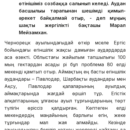
өтінішіміз созбаққа салынып келеді. Аудан
басшылығы тарапынан шешімді қимыл-
әрекет байқалмай отыр, - деп мұңың
шақты жергілікті бақташы Марал
Мейзамхан.
Чернорецк ауылындағыдай өткір мәселе Ертіс
бойындағы егіншілік жақсы дамыған аудардарда
аса өзекті. Облыстағы жайылым тапшылығы 100
мың гектардан асады әрі бұл проблема 80 елді
мекенді қамтып отыр. Аймақтың ең басты егіншілік
аудандары – Павлодар, Шарбақты аудандары мен
Ақсу, Павлодар қалаларының ауылдық
аймақтарында жағдай өршіп тұр. Егістік
алқаптарының ұлғаюы ауыл тұрғындарының төрт
түлігін өріссіз қалдырған. Көптеген елді
мекендердің маңайының барлығы егін, жеке
тұрғындар мал жая алмайды. Кезінде
заңсыздықпен беріліп кеткен жерлерді қайтару да