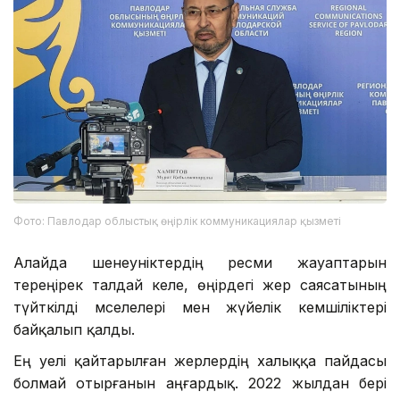
Фото: Павлодар облыстық өңірлік коммуникациялар қызметі
Алайда шенеуніктердің ресми жауаптарын
тереңірек талдай келе, өңірдегі жер саясатының
түйткілді мәселелері мен жүйелік кемшіліктері
байқалып қалды.
Ең әуелі қайтарылған жерлердің халыққа пайдасы
болмай отырғанын аңғардық. 2022 жылдан бері