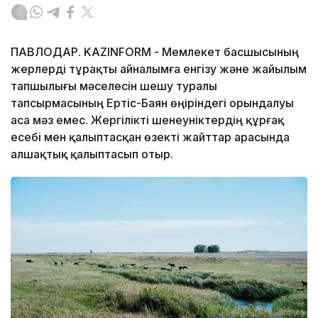
ПАВЛОДАР. KAZINFORM - Мемлекет басшысының
жерлерді тұрақты айналымға енгізу және жайылым
тапшылығы мәселесін шешу туралы
тапсырмасының Ертіс-Баян өңіріндегі орындалуы
аса мәз емес. Жергілікті шенеуніктердің құрғақ
есебі мен қалыптасқан өзекті жайттар арасында
алшақтық қалыптасып отыр.