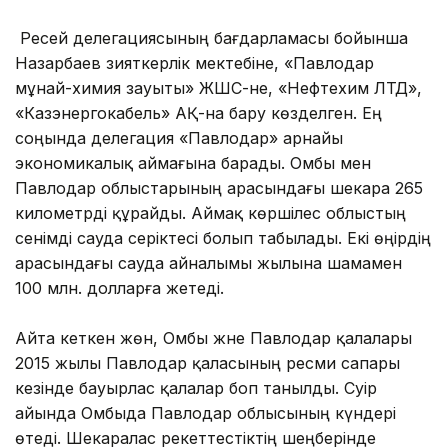
Ресей делегациясының бағдарламасы бойынша
Назарбаев зияткерлік мектебіне, «Павлодар
мұнай-химия зауыты» ЖШС-не, «Нефтехим ЛТД»,
«Казэнергокабель» АҚ-на бару көзделген. Ең
соңында делегация «Павлодар» арнайы
экономикалық аймағына барады. Омбы мен
Павлодар облыстарының арасындағы шекара 265
километрді құрайды. Аймақ көршілес облыстың
сенімді сауда серіктесі болып табылады. Екі өңірдің
арасындағы сауда айналымы жылына шамамен
100 млн. долларға жетеді.
Айта кеткен жөн, Омбы және Павлодар қалалары
2015 жылы Павлодар қаласының ресми сапары
кезінде бауырлас қалалар боп танылды. Сәуір
айында Омбыда Павлодар облысының күндері
өтеді. Шекаралас әрекеттестіктің шеңберінде