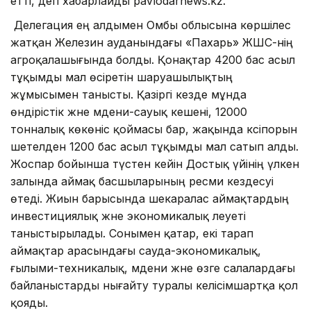
етті, деп хабарлайды pavlodarnews.kz.
Делегация ең алдымен Омбы облысына көршілес
жатқан Железин ауданындағы «Пахарь» ЖШС-нің
агроқалашығында болды. Қонақтар 4200 бас асыл
тұқымды мал өсіретін шаруашылықтың
жұмысымен танысты. Қазіргі кезде мұнда
өндірістік және мәдени-сауық кешені, 12000
тонналық көкөніс қоймасы бар, жақында кәсіпорын
шетелден 1200 бас асыл тұқымды мал сатып алды.
Жоспар бойынша түстен кейін Достық үйінің үлкен
залында аймақ басшыларының ресми кездесуі
өтеді. Жиын барысында шекаралас аймақтардың
инвестициялық және экономикалық әлеуеті
таныстырылады. Сонымен қатар, екі тарап
аймақтар арасындағы сауда-экономикалық,
ғылыми-техникалық, мәдени және өзге салалардағы
байланыстарды нығайту туралы келісімшартқа қол
қояды.