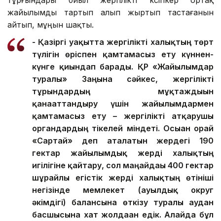
тұрғындары биыл жергілікті кәсіпкер ортақ
жайылымды тартып алып жыртып тастағанын
айтып, мұңын шақты.
- Қазіргі уақытта жергілікті халықтың төрт
түлігін өріспен қамтамасыз ету күннен-
күнге қиындап барады. ҚР «Жайылымдар
туралы» Заңына сәйкес, жергілікті
тұрғындардың мұқтаждығын
қанағаттандыру үшін жайылымдармен
қамтамасыз ету – жергілікті атқарушы
органдардың тікелей міндеті. Осыған орай
«Сартай» деп аталатын жердегі 190
гектар жайылымдық жерді халықтың
игілігіне қайтару, сол маңайдағы 400 гектар
шұрайлы егістік жерді халықтың өтініші
негізінде мемлекет (ауылдық округ
әкімдігі) балансына өткізу туралы аудан
басшысына хат жолдаған едік. Алайда бұл