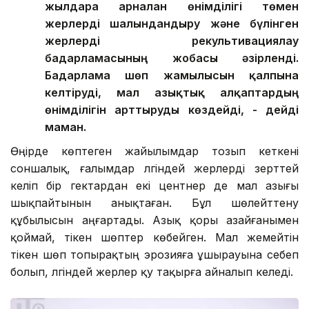
жылдарға арналған өнімділігі төмен
жерлерді шалғындандыру және бүлінген
жерлерді рекультивациялау
бағдарламасының жобасы әзірленді.
Бағдарлама шөп жамылғысын қалпына
келтіруді, мал азықтық алқаптардың
өнімділігін арттыруды көздейді, - дейді
маман.
Өңірде көптеген жайылымдар тозып кеткені
соншалық, ғалымдар әлгіндей жерлерді зерттей
келіп бір гектардан екі центнер де мал азығы
шықпайтынын анықтаған. Бұл шөлейттену
құбылысын аңғартады. Азық қоры азайғанымен
қоймай, тікен шөптер көбейген. Мал жемейтін
тікен шөп топырақтың эрозияға ұшырауына себеп
болып, әлгіндей жерлер қу тақырға айналып келеді.