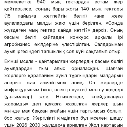
мемлекетке 940 мың гектардан астам жер
қайтарылса, соның бары-жоғы 140 мың гектары
(15 пайызға жетпейтін бөлігі) ғана жеке
аулалардағы малды жаю үшін берілген. «Сонда
жүздеген мың гектар қайда кетті?» дерсіз. Оның
басым бөлігі қайтадан конкурс арқылы ірі
агробизнес өкілдеріне үлестірілген. Салдарынан
ауыл іргесіндегі тапшылық сол күйі сақталып отыр.
Екінші мәселе - қайтарылған жерлердің басым бөлігі
ауылдардан тым алыс орналасқан. Шалғай
жерлерге қарапайым ауыл тұрғындары малдарын
апарып жая алмайтыны анық. Ол жерлерде
инфрақұрылым (жол, электр қуаты) мен су көздері
(ұңғымалар) жоқ. Нәтижесінде, «пайдалануға
жарамды» деп қағазға жазылған жерлер шын
мәнінде мал баққан ағайын үшін тартымсыз болып,
бос жатыр. Жергілікті әкімдіктер бұл мәселені шешу
үшін 2026–2030 жылдарға арналған Жол картасын