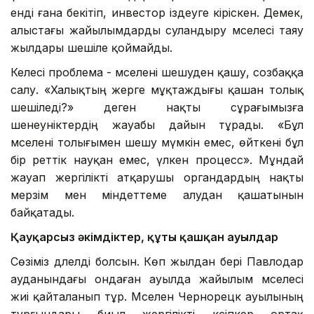
енді ғана бекітіп, инвестор іздеуге кіріскен. Демек,
алыстағы жайылымдарды суландыру мәселесі таяу
жылдары шешіле қоймайды.
Келесі проблема - мәселені шешуден қашу, созбаққа
салу. «Халықтың жерге мұқтаждығы қашан толық
шешіледі?» деген нақты сұрағымызға
шенеуніктердің жауабы дайын тұрады. «Бұл
мәселені толығымен шешу мүмкін емес, өйткені бұл
бір реттік науқан емес, үлкен процесс». Мұндай
жауап жергілікті атқарушы органдардың нақты
мерзім мен міндеттеме алудан қашатынын
байқатады.
Қауқарсыз әкімдіктер, құты қашқан ауылдар
Сөзіміз дәлелді болсын. Көп жылдан бері Павлодар
ауданындағы ондаған ауылда жайылым мәселесі
жиі қайталанып тұр. Мәселен Чернорецк ауылының