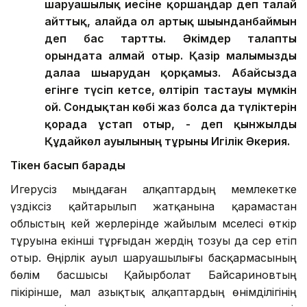
шаруашылық иесіне қоршаңдар деп талай
айттық, алайда ол артық шығынданбаймын
деп бас тартты. Әкімдер талапты
орындата алмай отыр. Қазір малымызды
далаға шығарудан қорқамыз. Абайсызда
егінге түсіп кетсе, өлтіріп тастауы мүмкін
ғой. Сондықтан көбі жаз болса да түліктерін
қорада ұстап отыр, - деп қынжылды
Құдайкөл ауылының тұрғыны Игілік Әкерия.
Тікен басып барады
Игерусіз мыңдаған алқаптардың мемлекетке
үздіксіз қайтарылып жатқанына қарамастан
облыстың кей жерлерінде жайылым мәселесі өткір
тұруына екінші тұрғыдан жердің тозуы да әсер етіп
отыр. Өңірлік ауыл шаруашылығы басқармасының
бөлім басшысы Қайырболат Байсариновтың
пікірінше, мал азықтық алқаптардың өнімділігінің