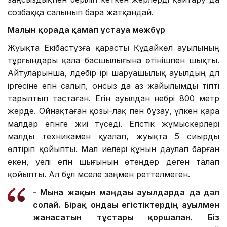
созбаққа салынып бара жатқандай.
Малын қорада қамап ұстауға мәжбүр
Жуықта Екібастұзға қарасты Құдайкөл ауылының
тұрғындары қала басшылығына өтінішпен шықты.
Айтуларынша, әлдебір ірі шаруашылық ауылдың дәл
іргесіне егін салып, онсыз да аз жайылымды тіпті
тарылтып тастаған. Егін ауылдан небәрі 800 метр
жерде. Ойнақтаған қозы-лақ пен бұзау, үлкен қара
малдар егінге жиі түседі. Егістік жұмыскерлері
малды техникамен қуалап, жуықта 5 сиырды
өлтіріп қойыпты. Мал иелері құнын даулап барған
екен, әуелі егін шығынын өтеңдер деген талап
қойыпты. Ал бұл мәселе заңмен реттелмеген.
- Мына жақын маңдағы ауылдарда да дәл
солай. Бірақ ондағы егістіктердің ауылмен
жанасатын тұстары қоршалған. Біз