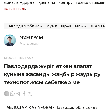
жайылымдарды қалпына келтіру технологиясын
патенттеді
.
Павлодар облысы
Ауыл шаруашылығы
Жер мәс
Мұрат Аяған
Авторлар
13:00, 08 Тамыз 2026
Павлодарда жүріп өткен алапат
құйынға жасанды жаңбыр жаудыру
технологиясы себепкер ме
ПАВЛОДАР. KAZINFORM - Павлодар облысында