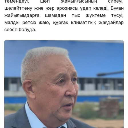
төмендеуі, шөп жамылғысының сиреуі,
шөлейттену және жер эрозиясы үдеп келеді. Бұған
жайылымдарға шамадан тыс жүктеме түсуі,
малды ретсіз жаю, құрғақ климаттық жағдайлар
себеп болуда.