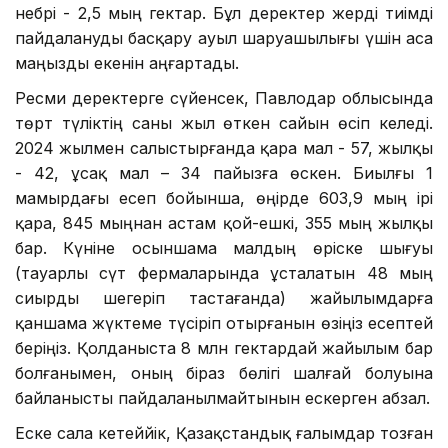
небәрі - 2,5 мың гектар. Бұл деректер жерді тиімді
пайдалануды басқару ауыл шаруашылығы үшін аса
маңызды екенін аңғартады.
Ресми деректерге сүйенсек, Павлодар облысында
төрт түліктің саны жыл өткен сайын өсіп келеді.
2024 жылмен салыстырғанда қара мал - 57, жылқы
- 42, ұсақ мал – 34 пайызға өскен. Биылғы 1
мамырдағы есеп бойынша, өңірде 603,9 мың ірі
қара, 845 мыңнан астам қой-ешкі, 355 мың жылқы
бар. Күніне осыншама малдың өріске шығуы
(тауарлы сүт фермаларында ұсталатын 48 мың
сиырды шегеріп тастағанда) жайылымдарға
қаншама жүктеме түсіріп отырғанын өзіңіз есептей
беріңіз. Қолданыста 8 млн гектардай жайылым бар
болғанымен, оның біраз бөлігі шалғай болуына
байланысты пайдаланылмайтынын ескерген абзал.
Еске сала кетеййік, Қазақстандық ғалымдар тозған