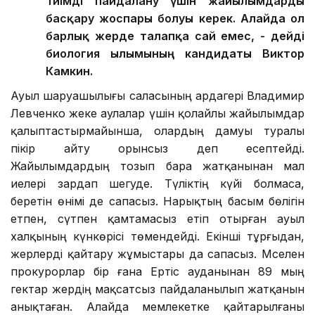
Тиімді пайдалану үшін жайылымдарды
басқару жоспары болуы керек. Алайда ол
барлық жерде талапқа сай емес, - дейді
биология ғылымының кандидаты Виктор
Камкин.
Ауыл шаруашылығы саласының ардагері Владимир
Левченко жеке аулалар үшін қолайлы жайылымдар
қалыптастырмайынша, олардың дамуы туралы
пікір айту орынсыз деп есептейді.
Жайылымдардың тозып бара жатқанынан мал
иелері зардап шегуде. Түліктің күйі болмаса,
беретін өнімі де сапасыз. Нарықтың басым бөлігін
етпен, сүтпен қамтамасыз етіп отырған ауыл
халқының күнкөрісі төмендейді. Екінші тұрғыдан,
жерлерді қайтару жұмыстары да сапасыз. Мәселен
прокурорлар бір ғана Ертіс ауданынан 89 мың
гектар жердің мақсатсыз пайдаланылып жатқанын
анықтаған. Алайда мемлекетке қайтарылғаны