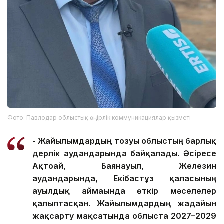
Фото: Павлодар облыстық өңірлік коммуникациялар қызметі
- Жайылымдардың тозуы облыстың барлық
дерлік аудандарында байқалады. Әсіресе
Ақтоғай, Баянауыл, Железин
аудандарында, Екібастұз қаласының
ауылдық аймағында өткір мәселелер
қалыптасқан. Жайылымдардың жағдайын
жақсарту мақсатында облыста 2027–2029