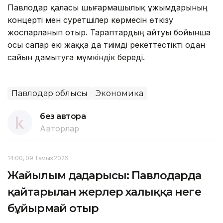
Павлодар қаласы шығармашылық ұжымдарының
концерті мен суретшілер көрмесін өткізу
жоспарланып отыр. Тараптардың айтуы бойынша
осы сапар екі жаққа да тиімді әрекеттестікті одан
сайын дамытуға мүмкіндік береді.
Павлодар облысы
Экономика
без автора
Авторлар
14:00, 09 Тамыз 2026
Жайылым дағдарысы: Павлодарда
қайтарылған жерлер халыққа неге
бұйырмай отыр