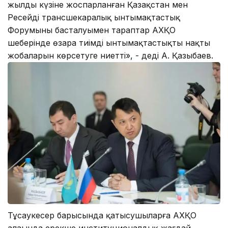
жылдың күзіне жоспарланған Қазақстан мен
Ресейдің трансшекаралық ынтымақтастық
Форумының басталуымен тараптар АХҚО
шеңберінде өзара тиімді ынтымақтастықтың нақты
жобаларын көрсетуге ниетті», - деді А. Қазыбаев.
Тұсаукесер барысында қатысушыларға АХҚО
алаңында ерекше институционалдық жағдай