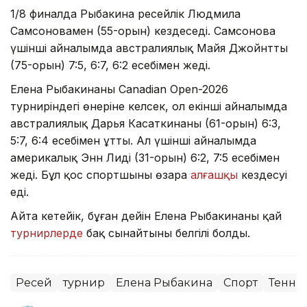
1/8 финалда Рыбакина ресейлік Людмила
Самсоновамен (55-орын) кездеседі. Самсонова
үшінші айналымда австралиялық Майя Джойнтты
(75-орын) 7:5, 6:7, 6:2 есебімен жеңді.
Елена Рыбакинаның Canadian Open-2026
турниріндегі өнеріне келсек, ол екінші айналымда
австралиялық Дарья Касаткинаны (61-орын) 6:3,
5:7, 6:4 есебімен ұтты. Ал үшінші айналымда
америкалық Энн Лиді (31-орын) 6:2, 7:5 есебімен
жеңді. Бұл қос спортшының өзара
алғашқы
кездесуі
еді.
Айта кетейік, бұған дейін Елена Рыбакинаның қай
турнирлерде
бақ сынайтыны белгілі болды.
Ресей
турнир
Елена Рыбакина
Спорт
Тенни