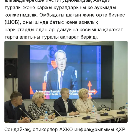
туралы және қаржы құралдарының кең ауқымды
қолжетімділік, Омбыдағы шағын және орта бизнес
(ШОБ), оның ішінде батыс және азиялық
нарықтардың одан әрі дамуына қосымша қаражат
тарта алатыны туралы ақпарат берілді.
Сондай-ақ, спикерлер АХҚО инфрақұрылымы ҚХР