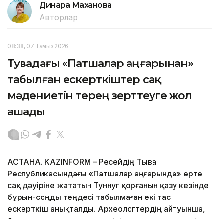
Динара Маханова
Авторлар
08:38, 07 Тамыз 2026
Тувадағы «Патшалар аңғарынан»
табылған ескерткіштер сақ
мәдениетін терең зерттеуге жол
ашады
АСТАНА. KAZINFORM – Ресейдің Тыва
Республикасындағы «Патшалар аңғарында» ерте
сақ дәуіріне жататын Туннуг қорғанын қазу кезінде
бұрын-соңды теңдесі табылмаған екі тас
ескерткіш анықталды. Археологтердің айтуынша,