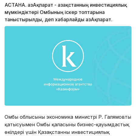
АСТАНА. ҚазАқпарат - Қазақстанның инвестициялық
мүмкіндіктері Омбының іскер топтарына
таныстырылды, деп хабарлайды ҚазАқпарат.
Омбы облысының экономика министрі Р. Галямовтың
қатысуымен Омбы қаласының бизнес-қауымдастық
өкілдері үшін Қазақстанның инвестициялық