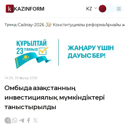
KAZINFORM
KZ
Сайлау-2026
Конституциялық реформа
Арнайы жо
Тренд:
14:29, 30 Қаңтар 2019
Омбыда Қазақстанның
инвестициялық мүмкіндіктері
таныстырылды