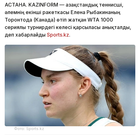
АСТАНА. KAZINFORM — Қазақстандық теннисші,
әлемнің екінші ракеткасы Елена Рыбакинаның
Торонтода (Канада) өтіп жатқан WTA 1000
сериялы турнирдегі келесі қарсыласы анықталды,
деп хабарлайды
Sports.kz
.
Фото: Sports.kz