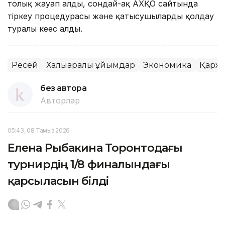
толық жауап алды, сондай-ақ АХҚО сайтында
тіркеу процедурасы және қатысушыларды қолдау
туралы кеңес алды.
Ресей
Халықаралық ұйымдар
Экономика
Қарж
без автора
Авторлар
05:43, 08 Тамыз 2026
Елена Рыбакина Торонтодағы
турнирдің 1/8 финалындағы
қарсыласын білді