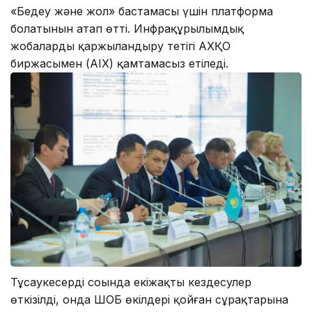
«Бедеу және жол» бастамасы үшін платформа
болатынын атап өтті. Инфрақұрылымдық
жобаларды қаржыландыру тетігі АХҚО
биржасымен (AIX) қамтамасыз етіледі.
Тұсаукесердің соңында екіжақты кездесулер
өткізілді, онда ШОБ өкілдері қойған сұрақтарына