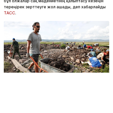
бұл олжалар сақ мәдениетінің қалыптасу кезеңін
тереңірек зерттеуге жол ашады, деп хабарлайды
ТАСС
.
Фото: © Артем Геодакян/ ТАСС
Экспедиция жетекшісі, Ресей ғылым академиясы
Материалдық мәдениет тарихы институтының
ғылыми қызметкері Тимур Садықовтың айтуынша,