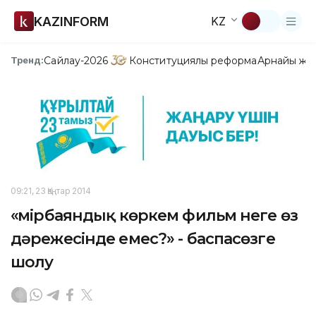
KAZINFORM
KZ
Сайлау-2026
Конституциялық реформа
Арнайы жо
Тренд:
09:21, 23 Қаңтар 2014
«Өмірбаяндық көркем фильм неге өз
дәрежесінде емес?» - баспасөзге
шолу