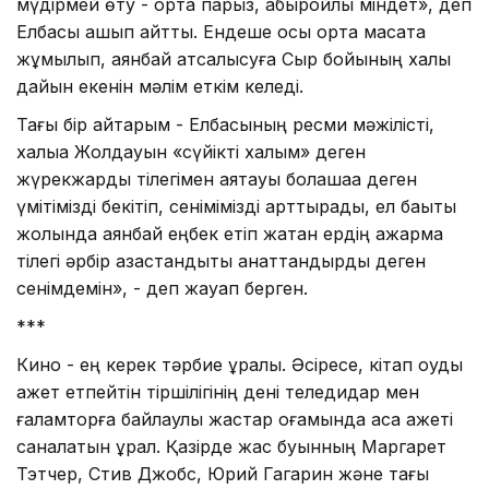
мүдірмей өту - ортақ парыз, абыройлы міндет», деп
Елбасы ашып айтты. Ендеше осы ортақ мақсатқа
жұмылып, аянбай атсалысуға Сыр бойының халқы
дайын екенін мәлім еткім келеді.
Тағы бір айтарым - Елбасының ресми мәжілісті,
халыққа Жолдауын «сүйікті халқым» деген
жүрекжарды тілегімен аяқтауы болашаққа деген
үмітімізді бекітіп, сенімімізді арттырады, ел бақыты
жолында аянбай еңбек етіп жатқан ердің ақжарма
тілегі әрбір қазақстандықты қанаттандырды деген
сенімдемін», - деп жауап берген.
***
Кино - ең керек тәрбие құралы. Әсіресе, кітап оқуды
қажет етпейтін тіршілігінің дені теледидар мен
ғаламторға байлаулы жастар қоғамында аса қажеті
саналатын құрал. Қазірде жас буынның Маргарет
Тэтчер, Стив Джобс, Юрий Гагарин және тағы