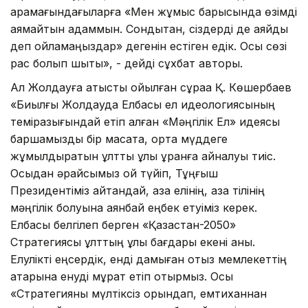
қарамағындағыларға «Мен жұмыс барысында өзімді
аямайтын адаммын. Сондықтан, сіздерді де аяйды
деп ойламаңыздар» дегенін естіген едік. Осы сөзі
рас болып шықты», - дейді сұхбат авторы.
Ал Жолдауға қатысты қойылған сұраққа Қ. Көшербаев
«Биылғы Жолдауда Елбасы ел идео­логиясының
темірқазығындай етіп алған «Мәңгілік Ел» идеясы
баршамызды бір мақсатқа, ортақ мүддеге
жұмылдыратын ұлттық ұлы ұранға айналуы тиіс.
Осыдан әрқайсымыз ой түйіп, Тұңғыш
Президентіміз айтқандай, қазақ елінің, қазақ тілінің
мәңгілік болуына аянбай еңбек етуіміз керек.
Елбасы белгілеп берген «Қазақстан-2050»
Стратегиясы ұлттың ұлы бағдары екені анық.
Елулікті еңсердік, енді дамыған отыз мемлекеттің
қатарына енуді мұрат етіп отырмыз. Осы
«Стратегияны мүлтіксіз орындап, емтиханнан