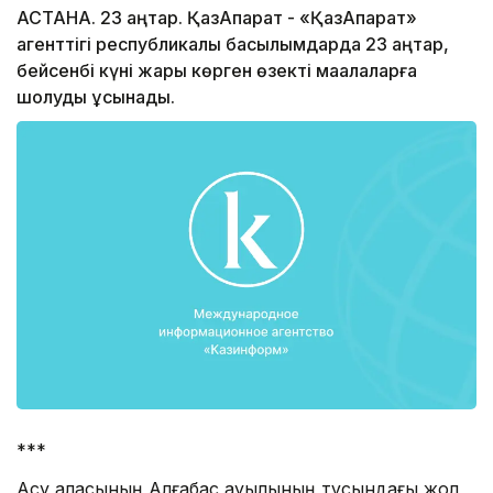
АСТАНА. 23 қаңтар. ҚазАқпарат - «ҚазАқпарат»
агенттігі республикалық басылымдарда 23 қаңтар,
бейсенбі күні жарық көрген өзекті мақалаларға
шолуды ұсынады.
***
Ақсу қаласының Алғабас ауылының тұсындағы жол