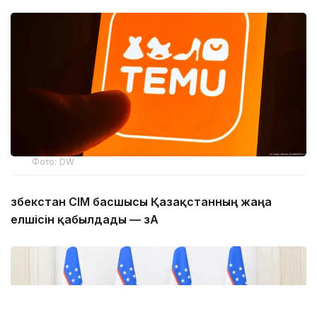
Фото: DW
Өзбекстан СІМ басшысы Қазақстанның жаңа
елшісін қабылдады — ӨзА