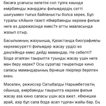
басқаға ұқсағысы келетіні сол тұлға хақында
өмірбаяндық жанрдағы фильмдердің сәтті
шығуымен тығыз байланысты болса керек. Бұл
туралы «Айқын» газеті «Өмірбаяндық көркем фильм
неге өз дәрежесінде емес?» атты мақаласында
жазып отыр.
Басылымның жазуынша, Қазақстанда биографиялық
көркемсуретті фильмдер жасау үрдісі өз
деңгейінде емес дейді мамандар. Не себепті?
Бізде аталған тақырыпта туынды жасау үшін неге
мән беру керек? Осы сұрақтар төңірегінде кино
саласы мамандарының бірнеше пікірлері берілген
екен.
Мәселен, режиссер Сатыбалды Нарымбетовтің
ойынша, өмірбаяндық тақырыпта көркем фильм
жасау қазақ кино саласы үшін аса қажет. «Өкінішке
қарай, қазір бұл сала бізде ақсап тұрған жайы бар. Ең