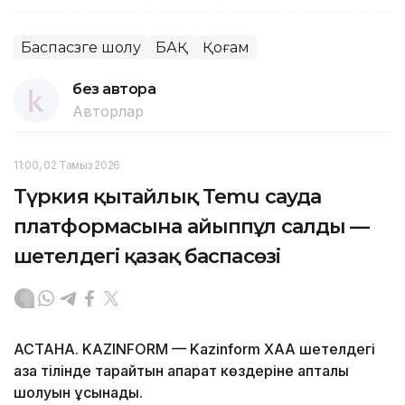
Баспасөзге шолу
БАҚ
Қоғам
без автора
Авторлар
11:00, 02 Тамыз 2026
Түркия қытайлық Temu сауда
платформасына айыппұл салды —
шетелдегі қазақ баспасөзі
АСТАНА. KAZINFORM — Kazinform ХАА шетелдегі
қазақ тілінде тарайтын ақпарат көздеріне апталық
шолуын ұсынады.