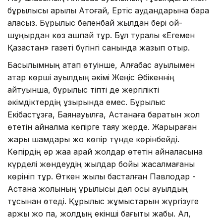
бұрылысы арқылы Ақтоғай, Ертіс аудандарына бара
аласыз. Бұрылыс бәленбай жылдан бері ой-
шұңқырдан көз ашпай тұр. Бұл туралы «Егемен
Қазақстан» газеті бүгінгі санында жазып отыр.
Басылымның атап өтуінше, Алғабас ауылымен
қатар көрші ауылдың әкімі Жеңіс Әбікеннің
айтуынша, бұрылыс тіпті де жергілікті
әкімдіктердің құзырында емес. Бұрылыс
Екібастұзға, Баянауылға, Астанаға баратын жол
өтетін айналма көпірге таяу жерде. Жарқыраған
жарық шамдары жоқ көпір түнде көрінбейді.
Көпірдің әр жаққа қарай жолдар өтетін айналасына
күрделі жөндеудің жылдар бойы жасалмағаны
көрініп тұр. Өткен жылы басталған Павлодар -
Астана жолының құрылысы дәл осы ауылдың
тұсынан өтеді. Құрылыс жұмыстарын жүргізуге
қаржы жоқ па, жолдың екінші бағыты жабық. Ал,