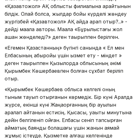
«Қазавтожол» АҚ облыстық филиалына қарайтынын
білдік. Олай болса, жылдар бойы күрделі жөндеу
жүргізбей «Қазавтожол» АҚ қайда қарап отыр?..» -
дейді мақала авторы. Мақала «Бұрылыстағы жол
қашан жөнделеді?» деген тақырыппен берілген.
«Егемен Қазақстанның» бүгінгі санында « Ел мен
Елбасының абыройы үшін қызмет ету - міндет »
деген тақырыппен Қызылорда облысының әкімі
Қырымбек Көшербаевпен болған сұхбат беріліп
отыр.
«Қырымбек Көшербаев облысқа келгелі оның
тыным тауып отырғанын көрмедік. Бір күні Аралда
жүрсе, екінші күні Жаңақорғанның бір ауылын
аралап қайтқанын естисің. Қысқасы, уақыты минутына
дейін белгіленіп қойған. Елбасы сеніп тапсырған
аймақтың баянды болашағы үшін жанын аямай
жұмыс істеуде. Қызметке алғаш келгенінде