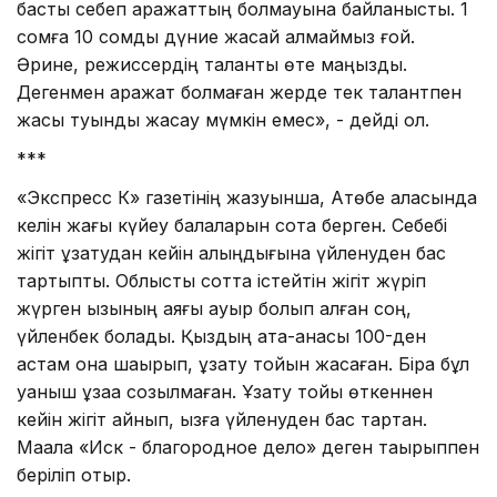
басты себеп қаражаттың болмауына байланысты. 1
сомға 10 сомдық дүние жасай алмаймыз ғой.
Әрине, режиссердің таланты өте маңызды.
Дегенмен қаражат болмаған жерде тек талантпен
жақсы туынды жасау мүмкін емес», - дейді ол.
***
«Экспресс К» газетінің жазуынша, Ақтөбе қаласында
келін жағы күйеу балаларын сотқа берген. Себебі
жігіт ұзатудан кейін қалыңдығына үйленуден бас
тартыпты. Облыстық сотта істейтін жігіт жүріп
жүрген қызының аяғы ауыр болып қалған соң,
үйленбек болады. Қыздың ата-анасы 100-ден
астам қонақ шақырып, ұзату тойын жасаған. Бірақ бұл
қуаныш ұзаққа созылмаған. Ұзату тойы өткеннен
кейін жігіт айнып, қызға үйленуден бас тартқан.
Мақала «Иск - благородное дело» деген тақырыппен
беріліп отыр.