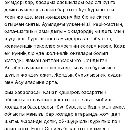
әкімдері бар, басқарма басшылары бар әлі күнге
дейін ауылдарға алып баратын бұл бұрылысты
«сен жөнде, мен жөндемен» бір-біріне сілтеп
отырған сияқты. Ауылдағы үлкен-кіші, кәрі-жастың,
бала-шағаның амандығы - әкімдердің міндеті. Мың
шұңқырлы бұрылыспен ауылдарға автобустар,
жекеменшік таксилер жүретінін ескеру керек. Қазір
екі күннің бірінде жол-көлік оқиғалары болып
жатады. Жаман айтпай жақсы жоқ. Сондықтан,
Алғабас ауылының жанындағы қауіпті бұрылысқа
шұғыл жөндеу қажет. Жолдың бұрылысы екі аудан
мен Ақсу қаласына ортақ.
«Біз хабарласқан Қанат Қашқиров басқаратын
облыстық жолаушылар көлігі және автомобиль
жолдары басқармасы «бұл бұрылыс біздің жол емес,
облыстық маңызы бар жолдар қатарында жоқ», деп
шықты. Жарайды делік, ой-шұңқырлы бұрылыс пен
алып көпір Ерсін Сариев басқаратын еліміздің