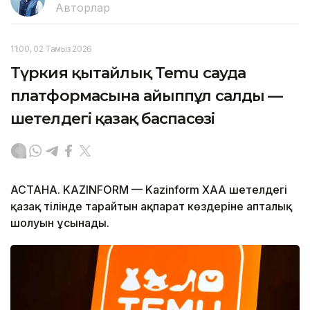
Авторлар
11:00, 02 Тамыз 2026
Түркия қытайлық Temu сауда
платформасына айыппұл салды —
шетелдегі қазақ баспасөзі
АСТАНА. KAZINFORM — Kazinform ХАА шетелдегі
қазақ тілінде тарайтын ақпарат көздеріне апталық
шолуын ұсынады.