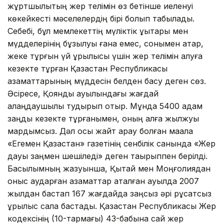
жұртшылықтың жер телімін өз бетінше иеленуі
көкейкесті мәселелердің бірі болып табылады.
Себебі, бұл мемлекеттің мүліктік құқықтары мен
мүдделерінің бұзылуы ғана емес, сонымен қатар,
жеке тұрғын үй құрылысы үшін жер телімін алуға
кезекте тұрған Қазақстан Республикасы
азаматтарының мүддесін белден басу деген сөз.
Әсіресе, Қоянды ауылындағы жағдай
алаңдаушылық тудырып отыр. Мұнда 5400 адам
заңды кезекте тұрғанымен, оның алға жылжуы
мардымсыз. Дәл осы жайт арқау болған мақала
«Егемен Қазақстан» газетінің сенбілік санында «Жер
дауы заңмен шешіледі» деген тақырыппен берілді.
Басылымның жазуынша, Қытай мен Моңғолиядан
қоныс аударған азаматтар аталған ауылда 2007
жылдан бастап 167 жағдайда заңсыз әрі рұқсатсыз
құрылыс сала бастады. Қазақстан Республикасы Жер
кодексінің (10-тармағы) 43-бабына сай жер