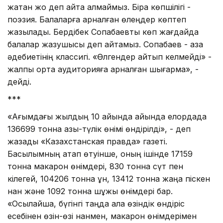
жатқан жоқ деп айта алмаймыз. Бірақ көпшілігі -
поэзия. Балаларға арналған өлеңдер көптеп
жазылады. Бердібек Соқпақбаевты көп жағдайда
балалар жазушысы деп айтамыз. Соқпақбаев - қазақ
әдебиетінің классигі. «Өлгендер қайтып келмейді» -
жалпы ортақ аудиторияға арналған шығарма», -
дейді.
***
«Ағымдағы жылдың 10 айында айында елордада
136699 тонна азық-түлік өнімі өндірілді», - деп
жазады «Казахстанская правда» газеті.
Басылымның атап өтуінше, оның ішінде 17159
тонна макарон өнімдері, 830 тонна сүт пен
кілегей, 104206 тонна ұн, 13412 тонна жаңа піскен
нан және 1092 тонна шұжық өнімдері бар.
«Осылайша, бүгінгі таңда қала өзіндік өндіріс
есебінен өзін-өзі нанмен, макарон өнімдерімен