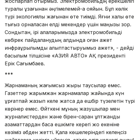
жоспарлап отырмыз. Электромобильдің ерекшелігі
туралы ұзағынан әңгімелемей-ақ қояйын. Бұл көлік
түрі экологиялық жағынан өте тиімді. Яғни халық өте
тығыз орналасқан елді мекендер үшін маңызы зор.
Сондықтан, ірі қалаларымызда электромобильді
көбірек пайдаланудың алдында оған қажет
инфрақұрылымды қалыптастыруымыз қажет», - дейді
басылым тілшісіне «АЗИЯ АВТО» АҚ президенті
Ерік Сағымбаев.
***
Жарнаманың жағымсыз жыры таусылар емес.
Газеттер жарымжан жарнамалар жайында күн
құрғатпай жазып келе жатса да ешбір түзелетін түрі
көрінер емес. Өйткені мұның жазушылар мен
журналистерден және бірен-саран ұлтжанды
азаматтардан басқа ешкімге керегі жоқ екеніне
көзіміз әбден жетті. Қала көшелеріндегі келеңсіз
жайттарға көзіміз үйреніп, етіміз өліп кеткелі қашан!