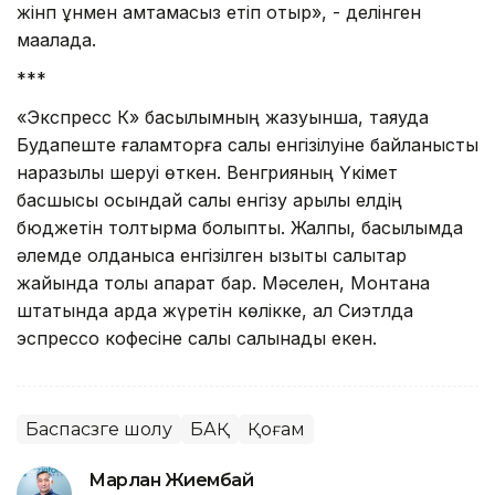
жінп ұнмен қамтамасыз етіп отыр», - делінген
мақалада.
***
«Экспресс К» басылымның жазуынша, таяуда
Будапеште ғаламторға салық енгізілуіне байланысты
наразылық шеруі өткен. Венгрияның Үкімет
басшысы осындай салық енгізу арқылы елдің
бюджетін толтырмақ болыпты. Жалпы, басылымда
әлемде қолданысқа енгізілген қызықты салықтар
жайында толық ақпарат бар. Мәселен, Монтана
штатында қарда жүретін көлікке, ал Сиэтлда
эспрессо кофесіне салық салынады екен.
Баспасөзге шолу
БАҚ
Қоғам
Марлан Жиембай