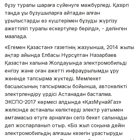
бұзу туралы шараға сүйенуге мәжбүрледі. Қазіргі
таңда құқық бұзушыларға қайтадан қалған
құрылыстарды өз күштерімен бұзуды жүргізу
қажеттілігі туралы ескертулер берілді», - делінген
мақалада.
«Егемен Қазақстан» газетінің жазуынша, 2014 жылы
қаңтар айында Елбасы Нұрсұлтан Назарбаев
Қазақстан халқына Жолдауында электромобильді
енгізу және оған қажетті инфрақұрылымды құру
жөнінде тапсырма жүктеді. Мемлекет
басшысының тапсырмасы бойынша, автокөлікті
электрлендіру үрдісі Астанадан басталмақ.
ЭКСПО-2017 көрмесі алдында «ҚазМұнайГаз»
желісінде астаналық көліктерді электр қуатымен
қамтамасыз етуге арналған сегіз бекет салынады
деп жоспарланып отыр. «Біз жыл соңына дейін
электромобильдің алғашқы кезегін құрастыруды