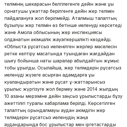
телімінің шекарасын белгілегенге дейін және құқық
орнатушы құжаттар берілгенге дейін жер телімін
пайдалануға жол берілмейді. Аталмыш талаптың
бұзылуы жер телімін өз бетінше иеленуді көрсетеді
және Ақмола облысының жер инспекциясы
қолданатын әкімшілік жауапкершілікті көздейді.
«Облыста рұқсатсыз иеленілген жерлер мәселесін
ретке келтіру мақсатында туындаған жағдайдан
шығу бойынша нақты шаралар қабылдайтын жұмыс
тобы құрылды. Осылайша, жер телімдерін рұқсатсыз
иеленуді жүзеге асырған адамдарға құқық
куәландыратын және рұқсат құ-жаттарынсыз
құрылыс жүргізуге жол бермеу және 2014 жылдың
10 қазаны мерзіміне дейін заңсыз құрылыстарды бұзу
қажеттілігі туралы хабарлама берілді. Көрсетілген
талаптың орындалмауы аудан әкімдігін жер
телімдерін рұқсатсыз иеленудің жаңа
аудандарында бос құрылыстар мен іргетастарды