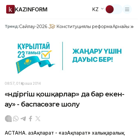
KAZINFORM
KZ
Сайлау-2026
Конституциялық реформа
Арнайы жо
Тренд:
08:57, 01 Қараша 2014
«Өндіргіш қошқарлар» да бар екен-
ау» - баспасөзге шолу
АСТАНА. ҚазАқпарат - «ҚазАқпарат» халықаралық