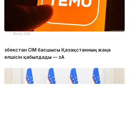
Фото: DW
Өзбекстан СІМ басшысы Қазақстанның жаңа
елшісін қабылдады — ӨзА