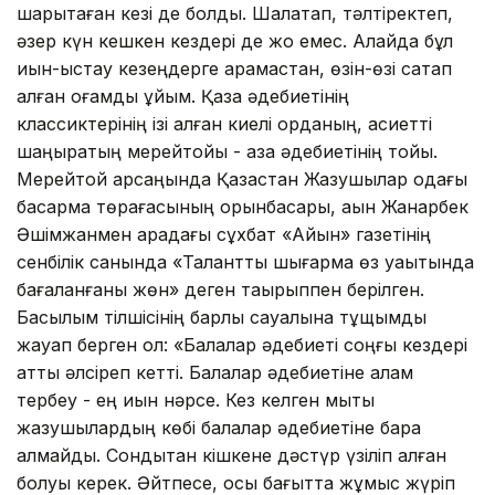
шарықтаған кезі де болды. Шалқақтап, тәлтіректеп,
әзер күн кешкен кездері де жоқ емес. Алайда бұл
қиын-қыстау кезеңдерге қарамастан, өзін-өзі сақтап
қалған қоғамдық ұйым. Қазақ әдебиетінің
классиктерінің ізі қалған киелі орданың, қасиетті
шаңырақтың мерейтойы - қазақ әдебиетінің тойы.
Мерейтой қарсаңында Қазақстан Жазушылар одағы
басқарма төрағасының орынбасары, ақын Жанарбек
Әшімжанмен арадағы сұхбат «Айқын» газетінің
сенбілік санында «Талантты шығарма өз уақытында
бағаланғаны жөн» деген тақырыппен берілген.
Басылым тілшісінің барлық сауалына тұщымды
жауап берген ол: «Балалар әдебиеті соңғы кездері
қатты әлсіреп кетті. Балалар әдебиетіне қалам
тербеу - ең қиын нәрсе. Кез келген мықты
жазушылардың көбі балалар әдебиетіне бара
алмайды. Сондықтан кішкене дәстүр үзіліп қалған
болуы керек. Әйтпесе, осы бағытта жұмыс жүріп