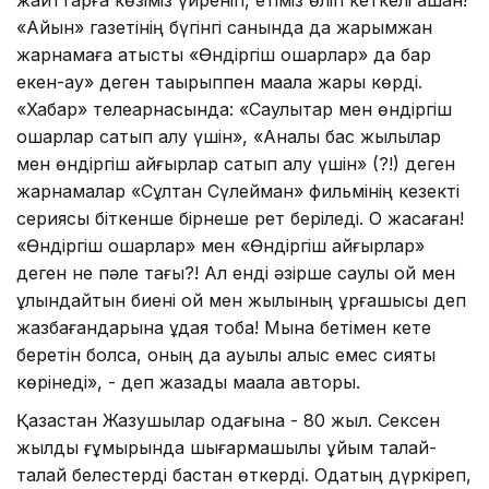
«Айқын» газетінің бүгінгі санында да жарымжан
жарнамаға қатысты «Өндіргіш қошқарлар» да бар
екен-ау» деген тақырыппен мақала жарық көрді.
«Хабар» телеарнасында: «Саулықтар мен өндіргіш
қошқарлар сатып алу үшін», «Аналық бас жылқылар
мен өндіргіш айғырлар сатып алу үшін» (?!) деген
жарнамалар «Сұлтан Сүлейман» фильмінің кезекті
сериясы біткенше бірнеше рет беріледі. О жасаған!
«Өндіргіш қошқарлар» мен «Өндіргіш айғырлар»
деген не пәле тағы?! Ал енді әзірше саулық қой мен
құлындайтын биені қой мен жылқының ұрғашысы деп
жазбағандарына құдая тоба! Мына бетімен кете
беретін болса, оның да ауылы алыс емес сияқты
көрінеді», - деп жазады мақала авторы.
Қазақстан Жазушылар одағына - 80 жыл. Сексен
жылдық ғұмырында шығармашылық ұйым талай-
талай белестерді бастан өткерді. Одақтың дүркіреп,