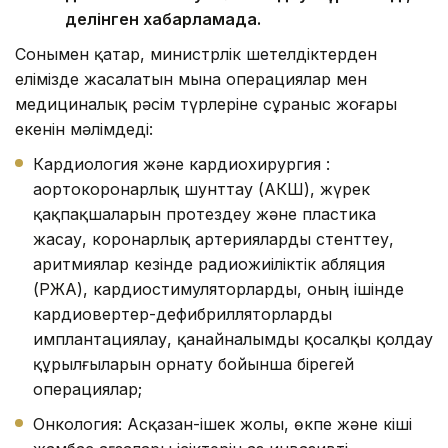
делінген хабарламада.
Сонымен қатар, министрлік шетелдіктерден
елімізде жасалатын мына операциялар мен
медициналық рәсім түрлеріне сұраныс жоғары
екенін мәлімдеді:
Кардиология және кардиохирургия :
аортокоронарлық шунттау (АКШ), жүрек
қақпақшаларын протездеу және пластика
жасау, коронарлық артерияларды стенттеу,
аритмиялар кезінде радиожиіліктік абляция
(РЖА), кардиостимуляторларды, оның ішінде
кардиовертер-дефибрилляторларды
имплантациялау, қанайналымды қосалқы қолдау
құрылғыларын орнату бойынша бірегей
операциялар;
Онкология: Асқазан-ішек жолы, өкпе және кіші