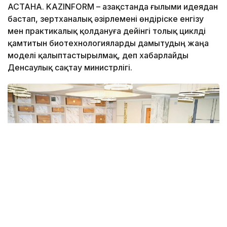
АСТАНА. KAZINFORM – Қазақстанда ғылыми идеядан
бастап, зертханалық әзірлемені өндіріске енгізу
мен практикалық қолдануға дейінгі толық циклді
қамтитын биотехнологияларды дамытудың жаңа
моделі қалыптастырылмақ, деп хабарлайды
Денсаулық сақтау министрлігі.
Фото: Денсаулық сақтау министрлігі