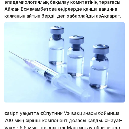
эпидемиологиялық бақылау комитетінің төрағасы
Айжан Есмағамбетова өңірлерде қанша вакцина
қалғанын айтып берді, деп хабарлайды ҚазАқпарат.
«Қазіргі уақытта «Спутник V» вакцинасы бойынша
700 мың бірінші компонент дозасы қалды. «Hayat-
Vax» - 5,5 мың дозасы тек Маңғыстау облысында