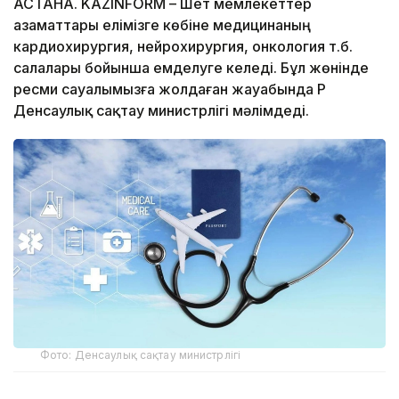
АСТАНА. KAZINFORM – Шет мемлекеттер
азаматтары елімізге көбіне медицинаның
кардиохирургия, нейрохирургия, онкология т.б.
салалары бойынша емделуге келеді. Бұл жөнінде
ресми сауалымызға жолдаған жауабында ҚР
Денсаулық сақтау министрлігі мәлімдеді.
Фото: Денсаулық сақтау министрлігі