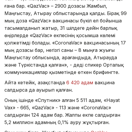
ғана бар. «QazVac» – 2900 дозасы Жамбыл,
Маңғыстау, Атырау облыстарында қалды. Бірақ 99
мың доза «QazVac» вакцинасы бүкіл ел бойынша
тасымалданып жатыр, 31 шілдеге дейін барлық
өңірлерде «QazVac» екпесінің қосымша көлемі
қолжетімді болады. «CoronaVac» вакцинасының 17
мың дозасы бар, негізгі саны – 8 мыңға жуығы
Маңғыстау облысында, Қарағандыда, Атырауда
және Түркістанда қалған», - деді спикер Орталық
коммуникациялар қызметінде өткен брифингте.
Айта кетейік, Қазақстанда
6 420 адам
вакцина
салдырса да ауырып қалған.
Оның ішінде «Спутник» алған 5 511 адам, «Hayat
Vax» - 665, «QazVac» - 113 және «CoronaVac»
салдырған 124 адам бар. Жалпы екпе салдырған
5,2 миллион адамның 0,1% ауру жұқтырған.