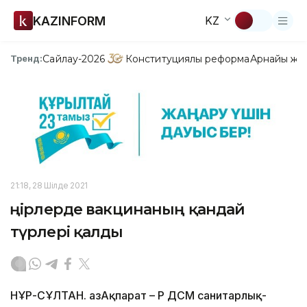
KAZINFORM
KZ
Сайлау-2026
Конституциялық реформа
Арнайы жо
Тренд:
21:18, 28 Шілде 2021
Өңірлерде вакцинаның қандай
түрлері қалды
НҰР-СҰЛТАН. ҚазАқпарат – ҚР ДСМ санитарлық-