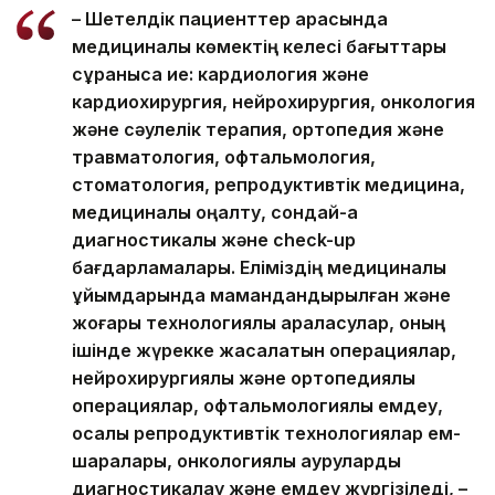
– Шетелдік пациенттер арасында
медициналық көмектің келесі бағыттары
сұранысқа ие: кардиология және
кардиохирургия, нейрохирургия, онкология
және сәулелік терапия, ортопедия және
травматология, офтальмология,
стоматология, репродуктивтік медицина,
медициналық оңалту, сондай-ақ
диагностикалық және check-up
бағдарламалары. Еліміздің медициналық
ұйымдарында мамандандырылған және
жоғары технологиялық араласулар, оның
ішінде жүрекке жасалатын операциялар,
нейрохирургиялық және ортопедиялық
операциялар, офтальмологиялық емдеу,
қосалқы репродуктивтік технологиялар ем-
шаралары, онкологиялық ауруларды
диагностикалау және емдеу жүргізіледі, –