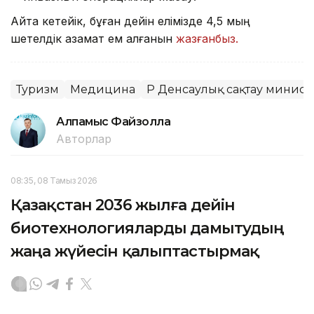
Айта кетейік, бұған дейін елімізде 4,5 мың
шетелдік азамат ем алғанын
жазғанбыз.
Туризм
Медицина
ҚР Денсаулық сақтау министр
Алпамыс Файзолла
Авторлар
08:35, 08 Тамыз 2026
Қазақстан 2036 жылға дейін
биотехнологияларды дамытудың
жаңа жүйесін қалыптастырмақ