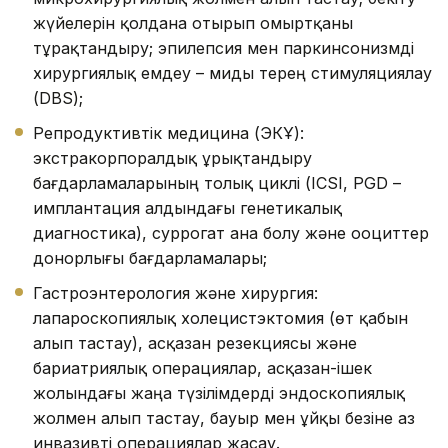
жүйелерін қолдана отырып омыртқаны
тұрақтандыру; эпилепсия мен паркинсонизмді
хирургиялық емдеу – миды терең стимуляциялау
(DBS);
Репродуктивтік медицина (ЭКҰ):
экстракорпоралдық ұрықтандыру
бағдарламаларының толық циклі (ICSI, PGD –
имплантация алдындағы генетикалық
диагностика), суррогат ана болу және ооциттер
донорлығы бағдарламалары;
Гастроэнтерология және хирургия:
лапароскопиялық холецистэктомия (өт қабын
алып тастау), асқазан резекциясы және
бариатриялық операциялар, асқазан-ішек
жолындағы жаңа түзілімдерді эндоскопиялық
жолмен алып тастау, бауыр мен ұйқы безіне аз
инвазивті операциялар жасау.