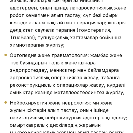
жамбас ағзалары ісіктерін аз инвазивті
әдістермен, оның ішінде лапароскопиялық және
робот көмегімен алып тастау; сүт безі обыры
кезінде ағзаны сақтайтын операциялар; жоғары
дәлдіктегі сәулелік терапия (томотерапия,
TrueBeam); түпнұсқалық хаттамалар бойынша
химиотерапия жүргізу;
Ортопедия және травматология: жамбас және
тізе буындарын толық және ішінара
эндопротездеу, менисктер мен байламдарға
артроскопиялық операциялар жасау, табанға
реконструкциялық операциялар жасау, күрделі
сынықтар кезінде металлоостеосинтез жүргізу;
Нейрохирургия және неврология: ми және
жұлын ісіктерін алып тастау, оның ішінде
навигациялық нейрохирургия әдістерін қолдану;
омыртқааралық дискілердің жарығын
микрохирургиялық жолмен алып тастау; бекіту