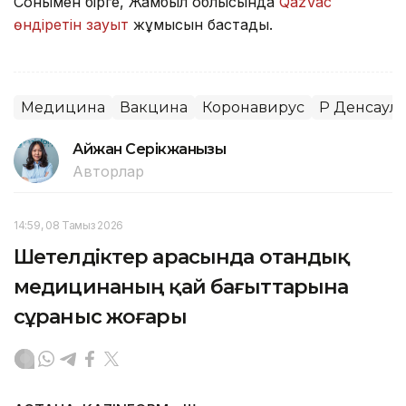
Сонымен бірге, Жамбыл облысында
QazVac
өндіретін зауыт
жұмысын бастады.
Медицина
Вакцина
Коронавирус
ҚР Денсаул
Айжан Серікжанқызы
Авторлар
14:59, 08 Тамыз 2026
Шетелдіктер арасында отандық
медицинаның қай бағыттарына
сұраныс жоғары