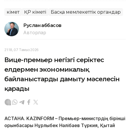
Үкімет
ҚР Үкіметі
Басқа мемлекеттік органдар
Руслан Ғаббасов
Авторлар
21:18, 07 Тамыз 2026
Вице-премьер негізгі серіктес
елдермен экономикалық
байланыстарды дамыту мәселесін
қарады
АСТАНА. KAZINFORM – Премьер-министрдің бірінші
орынбасары Нұрлыбек Нәлібаев Түркия, Қытай