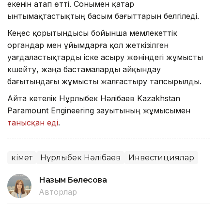
екенін атап өтті. Сонымен қатар
ынтымақтастықтың басым бағыттарын белгіледі.
Кеңес қорытындысы бойынша мемлекеттік
органдар мен ұйымдарға қол жеткізілген
уағдаластықтарды іске асыру жөніндегі жұмысты
күшейту, жаңа бастамаларды айқындау
бағытындағы жұмысты жалғастыру тапсырылды.
Айта кетелік Нұрлыбек Нәлібаев Kazakhstan
Paramount Engineering зауытының жұмысымен
танысқан еді
.
Үкімет
Нұрлыбек Нәлібаев
Инвестициялар
Назым Бөлесова
Авторлар