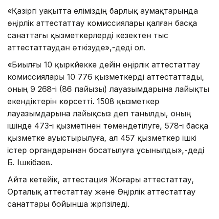
«Қазіргі уақытта еліміздің барлық аумақтарында
өңірлік аттестаттау комиссиялары қалған басқа
санаттағы қызметкерлерді кезектен тыс
аттестаттаудан өткізуде»,-деді ол.
«Биылғы 10 қыркүйекке дейін өңірлік аттестаттау
комиссиялары 10 776 қызметкерді аттестаттады,
оның 9 268-і (86 пайызы) лауазымдарына лайықты
екендіктерін көрсетті. 1508 қызметкер
лауазымдарына лайықсыз деп танылды, оның
ішінде 473-і қызметінен төмендетілуге, 578-і басқа
қызметке ауыстырылуға, ал 457 қызметкер ішкі
істер органдарынан босатылуға ұсынылды»,-деді
Б. Ішкібаев.
Айта кетейік, аттестация Жоғары аттестаттау,
Орталық аттестаттау және Өңірлік аттестаттау
санаттары бойынша жүргізіледі.