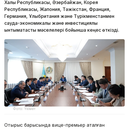
Халық Республикасы, Әзербайжан, Корея
Республикасы, Жапония, Тәжікстан, Франция,
Германия, Ұлыбритания және Түрікменстанмен
сауда-экономикалық және инвестициялық
ынтымақтастық мәселелері бойынша кеңес өткізді.
Фото: Үкімет
Отырыс барысында вице-премьер аталған