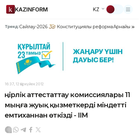
KAZINFORM
KZ
Сайлау-2026
Конституциялық реформа
Арнайы жо
Тренд:
16:37, 12 Қыркүйек 2012
Өңірлік аттестаттау комиссиялары 11
мыңға жуық қызметкерді міндетті
емтиханнан өткізді - ІІМ