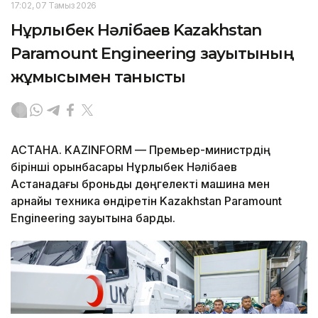
17:02, 07 Тамыз 2026
Нұрлыбек Нәлібаев Kazakhstan
Paramount Engineering зауытының
жұмысымен танысты
АСТАНА. KAZINFORM — Премьер-министрдің
бірінші орынбасары Нұрлыбек Нәлібаев
Астанадағы броньды дөңгелекті машина мен
арнайы техника өндіретін Kazakhstan Paramount
Engineering зауытына барды.