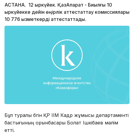
АСТАНА. 12 қыркүйек. ҚазАқпарат - Биылғы 10
қыркүйекке дейін өңірлік аттестаттау комиссиялары
10 776 қызметкерді аттестаттады.
Бұл туралы бүгін ҚР ІІМ Кадр жұмысы департаменті
бастығының орынбасары Болат Ішкібаев мәлім
етті.