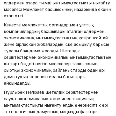
елдермен өзара тиімді ынтымақтастықты нығайту
мәселесі Мемлекет басшысының назарында екенін
атап өтті.
Кеңесте мемлекеттік органдар мен ұлттық
компаниялардың басшылары аталған елдермен
экономикалық ынтымақтастықтың қазіргі жай-күйі
және бірлескен жобалардың іске асырылу барысы
туралы баяндама жасады. Шетелдік
серіктестермен экономикалық ынтымақтастықтың
күн тәртібіндегі негізгі мәселелер талқыланып,
сыртқы экономикалық байланыстарды одан әрі
дамытудың перспективалы бағыттары
айқындалды.
Нұрлыбек Нәлібаев шетелдік серіктестермен
сауда-экономикалық және инвестициялық
ынтымақтастықты нығайту елдің өнеркәсіптік әрі
технологиялық дамуының маңызды факторы