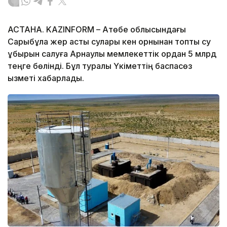
АСТАНА. KAZINFORM – Ақтөбе облысындағы
Сарыбұлақ жер асты сулары кен орнынан топтық су
құбырын салуға Арнаулы мемлекеттік қордан 5 млрд
теңге бөлінді. Бұл туралы Үкіметтің баспасөз
қызметі хабарлады.