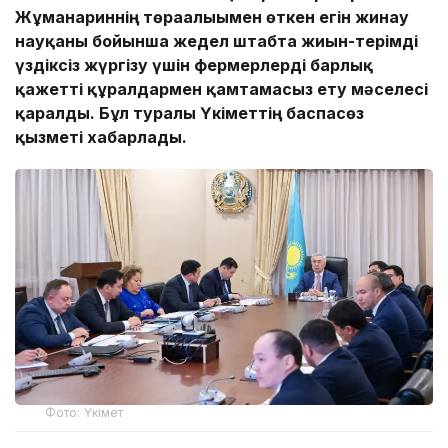
Жұманғариннің төрағалығымен өткен егін жинау
науқаны бойынша жедел штабта жиын-терімді
үздіксіз жүргізу үшін фермерлерді барлық
қажетті құралдармен қамтамасыз ету мәселесі
қаралды. Бұл туралы Үкіметтің баспасөз
қызметі хабарлады.
Фото: Үкімет