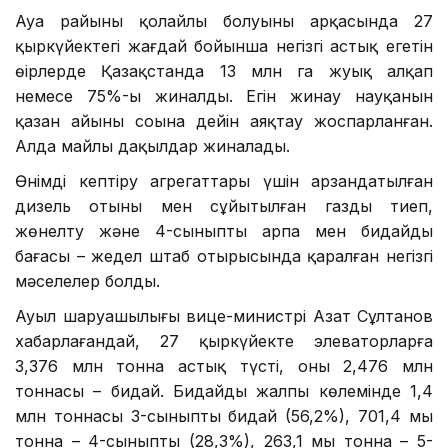
Ауа райының қолайлы болуының арқасында 27
қыркүйектегі жағдай бойынша негізгі астық егетін
өңірлерде Қазақстанда 13 млн га жуық алқап
немесе 75%-ы жиналды. Егін жинау науқанын
қазан айының соңына дейін аяқтау жоспарланған.
Алда майлы дақылдар жиналады.
Өнімді кептіру агрегаттары үшін арзандатылған
дизель отыны мен сұйытылған газды тиеп,
жөнелту және 4-сыныпты арпа мен бидайдың
бағасы – жедел штаб отырысында қаралған негізгі
мәселелер болды.
Ауыл шаруашылығы вице-министрі Азат Сұлтанов
хабарлағандай, 27 қыркүйекте элеваторларға
3,376 млн тонна астық түсті, оның 2,476 млн
тоннасы – бидай. Бидайдың жалпы көлемінде 1,4
млн тоннасы 3-сыныпты бидай (56,2%), 701,4 мың
тонна – 4-сыныпты (28,3%), 263,1 мың тонна – 5-