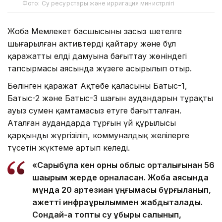
Фото: Су ресурстары және ирригация министрлігі
Жоба Мемлекет басшысының заңсыз шетелге
шығарылған активтерді қайтару және бұл
қаражатты елдің дамуына бағыттау жөніндегі
тапсырмасы аясында жүзеге асырылып отыр.
Бөлінген қаражат Ақтөбе қаласының Батыс-1,
Батыс-2 және Батыс-3 шағын аудандарын тұрақты
ауыз сумен қамтамасыз етуге бағытталған.
Аталған аудандарда тұрғын үй құрылысы
қарқынды жүргізіліп, коммуналдық желілерге
түсетін жүктеме артып келеді.
«Сарыбұлақ кен орны облыс орталығынан 56
шақырым жерде орналасқан. Жоба аясында
мұнда 20 артезиан ұңғымасы бұрғыланып,
қажетті инфрақұрылыммен жабдықталады.
Сондай-ақ топтық су құбыры салынып,