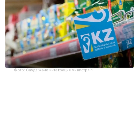
Фото: Сауда және интеграция министрлігі
- Отандық өндірушілер өз өнімдерін өткізу
кезінде негізсіз әрі басы артық әкімшілік
талаптарға тап болмауға тиіс. Сауда
министрлігі мүдделі мемлекеттік
органдармен және «Атамекен»
палатасымен бірлесіп, отандық тауарларды
өткізуге және экспорттауға кедергі