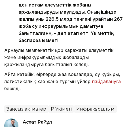
ден астам әлеуметтік жобаны
қаржыландыруды мақұлдады. Оның ішінде
жалпы құны 226,5 млрд теңгені құрайтын 267
жоба су инфрақұрылымын дамытуға
бағытталған», – деп атап өтті Үкіметтің
баспасөз қызметі.
Арнаулы мемлекеттік қор қаражаты әлеуметтік
және инфрақұрылымдық жобаларды
қаржыландыруға бағытталып келеді.
Айта кетейік, өңірлерде жаңа вокзалдар, су құбыры,
логистикалық хаб және тұрғын үйлер
пайдалануға
берілді.
Заңсыз активтер
ҚР Үкіметі
Инфрақұрылым
Асхат Райқұл