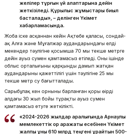
желілер тұрғын үй алаптарына дейін
жеткізіледі. Құрылыс жұмыстары биыл
басталады», – делінген Үкімет
хабарламасында.
Жоба іске асқаннан кейін Ақтөбе қаласы, сондай-
ақ Алға және Мұғалжар аудандарындағы елді
мекендер тәулігіне қосымша 70 мың текше метрге
дейін ауыз сумен қамтамасыз етіледі. Оның ішінде
облыс орталығының қарқынды дамып жатқан
аудандарының қажеттілігі үшін тәулігіне 25 мың
текше метр су бағытталады.
Сарыбұлақ кен орнының барланған қоры өңірді
алдағы 30 жыл бойы тұрақты ауыз сумен
қамтамасыз етуге жеткілікті.
«2024-2026 жылдар аралығында Арнаулы
мемлекеттік қор қаражаты есебінен Үкімет
жалпы құны 610 млрд теңгені құрайтын 500-