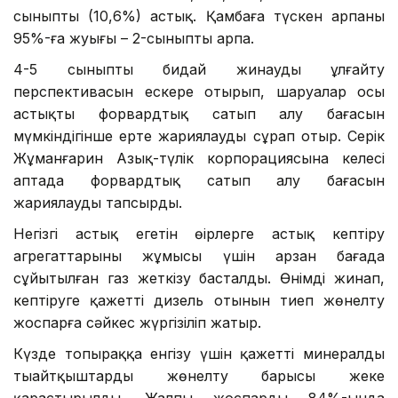
сыныпты (10,6%) астық. Қамбаға түскен арпаның
95%-ға жуығы – 2-сыныпты арпа.
4-5 сыныпты бидай жинауды ұлғайту
перспективасын ескере отырып, шаруалар осы
астықтың форвардтық сатып алу бағасын
мүмкіндігінше ерте жариялауды сұрап отыр. Серік
Жұманғарин Азық-түлік корпорациясына келесі
аптада форвардтық сатып алу бағасын
жариялауды тапсырды.
Негізгі астық егетін өңірлерге астық кептіру
агрегаттарының жұмысы үшін арзан бағада
сұйытылған газ жеткізу басталды. Өнімді жинап,
кептіруге қажетті дизель отынын тиеп жөнелту
жоспарға сәйкес жүргізіліп жатыр.
Күзде топыраққа енгізу үшін қажетті минералды
тыңайтқыштарды жөнелту барысы жеке
қарастырылды. Жалпы жоспардың 84%-ында