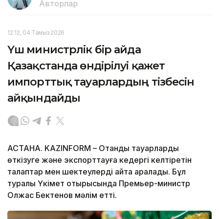
Авторлар
12:12, 04 Тамыз 2026
Үш министрлік бір айда
Қазақстанда өндірілуі қажет
импорттық тауарлардың тізбесін
айқындайды
АСТАНА. KAZINFORM – Отандық тауарларды
өткізуге және экспорттауға кедергі келтіретін
талаптар мен шектеулерді қайта қаралады. Бұл
туралы Үкімет отырысында Премьер-министр
Олжас Бектенов мәлім етті.