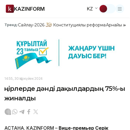
KAZINFORM
KZ
Сайлау-2026
Конституциялық реформа
Арнайы жо
Тренд:
14:55, 30 Қыркүйек 2024
Өңірлерде дәнді дақылдардың 75%-ы
жиналды
АСТАНА. KAZINFORM –
Вице-премьер Серік