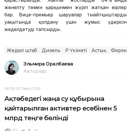
жөнелту төмен қарқынмен жүріп жатқан өңірлер
бар. Вице-премьер шаруалар тыңайтқыштарды
уақытында қолдану үшін жұмыс үдерісін
жеделдетуді тапсырды.
Жедел штаб
Дизель
ҚР Үкіметі
Астық
Ферме
Эльмира Оралбаева
Авторлар
08:28, 05 Тамыз 2026
Ақтөбедегі жаңа су құбырына
қайтарылған активтер есебінен 5
млрд теңге бөлінді