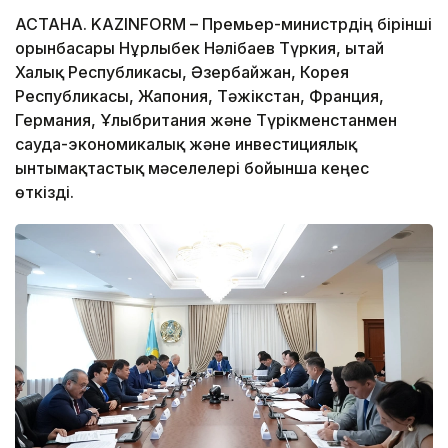
АСТАНА. KAZINFORM – Премьер-министрдің бірінші
орынбасары Нұрлыбек Нәлібаев Түркия, Қытай
Халық Республикасы, Әзербайжан, Корея
Республикасы, Жапония, Тәжікстан, Франция,
Германия, Ұлыбритания және Түрікменстанмен
сауда-экономикалық және инвестициялық
ынтымақтастық мәселелері бойынша кеңес
өткізді.