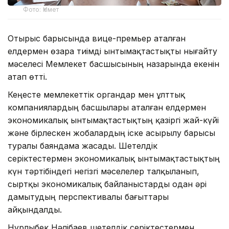
Фото: Үкімет
Отырыс барысында вице-премьер аталған
елдермен өзара тиімді ынтымақтастықты нығайту
мәселесі Мемлекет басшысының назарында екенін
атап өтті.
Кеңесте мемлекеттік органдар мен ұлттық
компаниялардың басшылары аталған елдермен
экономикалық ынтымақтастықтың қазіргі жай-күйі
және бірлескен жобалардың іске асырылу барысы
туралы баяндама жасады. Шетелдік
серіктестермен экономикалық ынтымақтастықтың
күн тәртібіндегі негізгі мәселелер талқыланып,
сыртқы экономикалық байланыстарды одан әрі
дамытудың перспективалы бағыттары
айқындалды.
Нұрлыбек Нәлібаев шетелдік серіктестермен