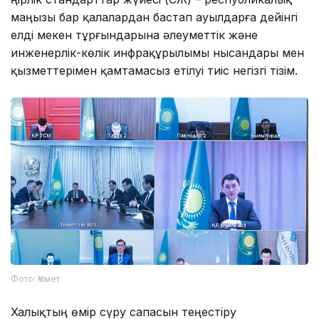
маңызы бар қалалардан бастап ауылдарға дейінгі
елді мекен тұрғындарына әлеуметтік және
инженерлік-көлік инфрақұрылымы нысандары мен
қызметтерімен қамтамасыз етілуі тиіс негізгі тізім.
Фото: Үкімет
Халықтың өмір сүру сапасын теңестіру