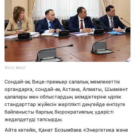
Фото: Үкімет
Сондай-ақ Вице-премьер салалық мемлекеттік
органдарға, сондай-ақ Астана, Алматы, Шымкент
қалалары мен облыстардың әкімдіктеріне Өңірлік
стандарттар жүйесін жергілікті деңгейде енгізуге
байланысты барлық бюрократиялық үдерісті
жеделдетуді тапсырды.
Айта кетейік, Қанат Бозымбаев «Энергетика және