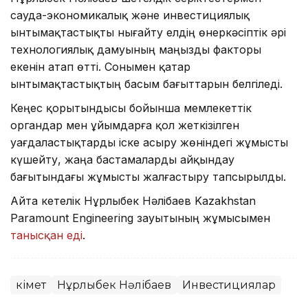
сауда-экономикалық және инвестициялық
ынтымақтастықты нығайту елдің өнеркәсіптік әрі
технологиялық дамуының маңызды факторы
екенін атап өтті. Сонымен қатар
ынтымақтастықтың басым бағыттарын белгіледі.
Кеңес қорытындысы бойынша мемлекеттік
органдар мен ұйымдарға қол жеткізілген
уағдаластықтарды іске асыру жөніндегі жұмысты
күшейту, жаңа бастамаларды айқындау
бағытындағы жұмысты жалғастыру тапсырылды.
Айта кетелік Нұрлыбек Нәлібаев Kazakhstan
Paramount Engineering зауытының жұмысымен
танысқан еді
.
Үкімет
Нұрлыбек Нәлібаев
Инвестициялар