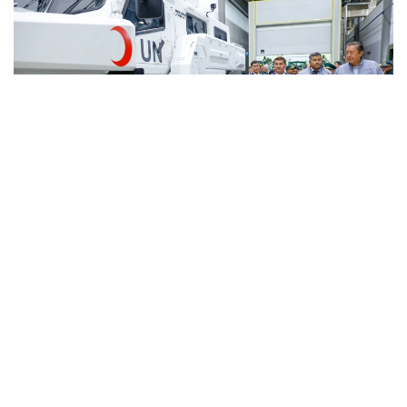
Фото: Солтан Жексенбеков/ Kazinform
Кәсіпорында Arlan және Alan-2 броньдалған
дөңгелекті машиналары, Barys жауынгерлік
броньды көлігінің 4×4, 6×6 және 8×8 өлшеміндегі
модельдері, сондай-ақ, жүзетін әрі дөңгелекті
Terrex-Barys-A 8×8 платформасы шығарылады.