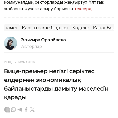
коммуналдық секторларды жаңғырту» Ұлттық
жобасын жүзеге асыру барысын
тексерді.
Үкімет
Қаржы және бюджет
Кодекс
Қанат Боз
Эльмира Оралбаева
Авторлар
21:18, 07 Тамыз 2026
Вице-премьер негізгі серіктес
елдермен экономикалық
байланыстарды дамыту мәселесін
қарады