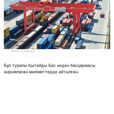
Фото: Синьхуа
Бұл туралы Қытайдың Бас кеден басқармасы
жариялаған мәліметтерде айтылған.
Есепті айда елдің сыртқы сауда айналымы 4,66
трлн юаньға (шамамен 686,3 млрд АҚШ доллары)
жетті. Осылайша бұл көрсеткіш бесінші ай
қатарынан 4 трлн юаньнан жоғары деңгейде
сақталды.