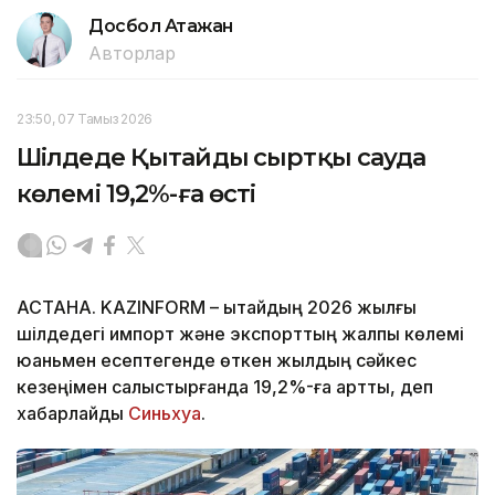
Досбол Атажан
Авторлар
23:50, 07 Тамыз 2026
Шілдеде Қытайдың сыртқы сауда
көлемі 19,2%-ға өсті
АСТАНА. KAZINFORM – Қытайдың 2026 жылғы
шілдедегі импорт және экспорттың жалпы көлемі
юаньмен есептегенде өткен жылдың сәйкес
кезеңімен салыстырғанда 19,2%-ға артты, деп
хабарлайды
Синьхуа
.