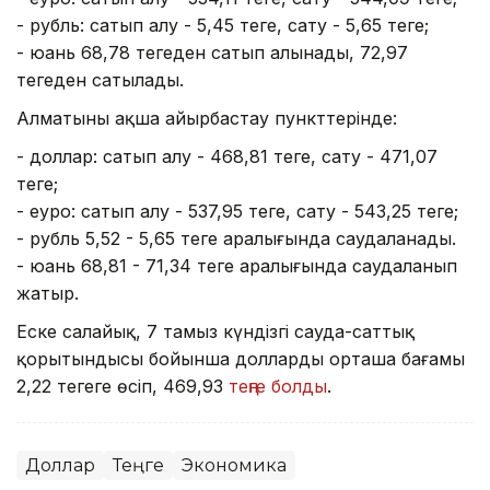
- рубль: сатып алу - 5,45 теңге, сату - 5,65 теңге;
- юань 68,78 теңгеден сатып алынады, 72,97
теңгеден сатылады.
Алматының ақша айырбастау пункттерінде:
- доллар: сатып алу - 468,81 теңге, сату - 471,07
теңге;
- еуро: сатып алу - 537,95 теңге, сату - 543,25 теңге;
- рубль 5,52 - 5,65 теңге аралығында саудаланады.
- юань 68,81 - 71,34 теңге аралығында саудаланып
жатыр.
Еске салайық, 7 тамыз күндізгі сауда-саттық
қорытындысы бойынша доллардың орташа бағамы
2,22 теңгеге өсіп, 469,93
теңге болды
.
Доллар
Теңге
Экономика