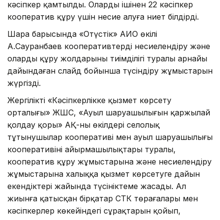
кәсіпкер қамтылды. Олардың ішінен 22 кәсіпкер
кооператив құру үшін несие алуға ниет білдірді.
Шара барысында «Оңтүстік» АИО өкілі
А.Сауранбаев кооперативтерді несиелендіру жəне
оларды құру жолдарының тиімділігі туралы арнайы
дайындаған слайд бойынша түсіндіру жұмыстарын
жүргізді.
Жергілікті «Кəсіпкерлікке қызмет көрсету
орталығы» ЖШС, «Ауыл шаруашылығын қаржылай
қолдау қоры» АҚ-ның өкілдері селолық
тұтынушылар кооперативі мен ауыл шаруашылығы
кооперативінің айырмашылықтары туралы,
кооператив құру жұмыстарына және несиелендіру
жұмыстарына халыққа қызмет көрсетуге дайын
екендіктері жайында түсініктеме жасады. Ал
жиынға қатысқан бірқатар СТК төрағалары мен
кəсіпкерлер көкейіндегі сұрақтарын қойып,