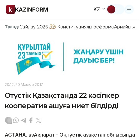
KAZINFORM
KZ
Сайлау-2026
Конституциялық реформа
Арнайы жо
Тренд:
20:12, 20 Мамыр 2017
Оңтүстік Қазақстанда 22 кәсіпкер
кооператив ашуға ниет білдірді
АСТАНА. ҚазАқпарат - Оңтүстік Қазақстан облысында