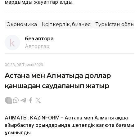
мардымды жауаптар алды.
Экономика
Кәсіпкерлік, бизнес
Түркістан облыс
без автора
Авторлар
09:28, 08 Тамыз 2026
Астана мен Алматыда доллар
қаншадан саудаланып жатыр
АЛМАТЫ. KAZINFORM – Астана мен Алматы ақша
айырбастау орындарында шетелдік валюта бағамы
ұсынылды.