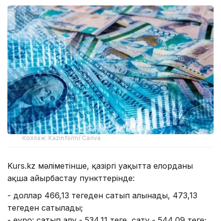
Коллаж: Kazinform/ Canva
Kurs.kz мәліметінше, қазіргі уақытта елорданың
ақша айырбастау пункттерінде:
- доллар 466,13 теңгеден сатып алынады, 473,13
теңгеден сатылады;
- еуро: сатып алу - 534,11 теңге, сату - 544,09 теңге;