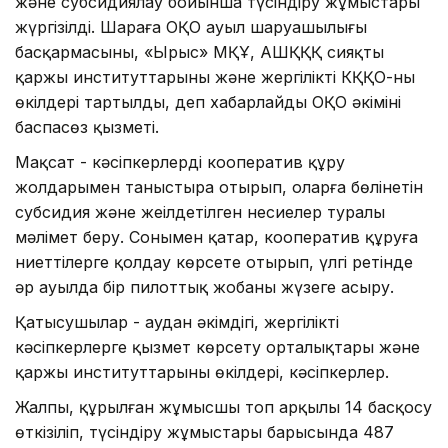
және субсидиялау бойынша түсіндіру жұмыстары
жүргізілді. Шараға ОҚО ауыл шаруашылығы
басқармасының, «Ырыс» МҚҰ, АШҚҚҚ сияқты
қаржы институттарының және жергілікті КҚҚО-ның
өкілдері тартылды, деп хабарлайды ОҚО әкімінің
баспасөз қызметі.
Мақсат - кәсіпкерлерді кооператив құру
жолдарымен таныстыра отырып, оларға бөлінетін
субсидия және жеңілдетілген несиелер туралы
мәлімет беру. Сонымен қатар, кооператив құруға
ниеттілерге қолдау көрсете отырып, үлгі ретінде
әр ауылда бір пилоттық жобаны жүзеге асыру.
Қатысушылар - аудан әкімдігі, жергілікті
кәсіпкерлерге қызмет көрсету орталықтары және
қаржы институттарының өкілдері, кәсіпкерлер.
Жалпы, құрылған жұмысшы топ арқылы 14 басқосу
өткізіліп, түсіндіру жұмыстары барысында 487