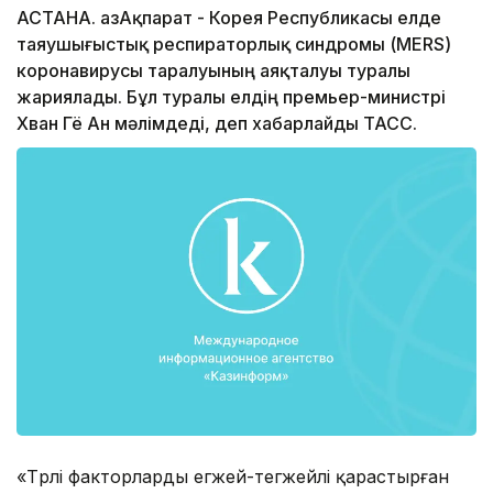
АСТАНА. ҚазАқпарат - Корея Республикасы елде
таяушығыстық респираторлық синдромы (MERS)
коронавирусы таралуының аяқталуы туралы
жариялады. Бұл туралы елдің премьер-министрі
Хван Гё Ан мәлімдеді, деп хабарлайды ТАСС.
«Түрлі факторларды егжей-тегжейлі қарастырған