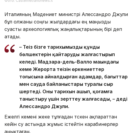
Фото: Castelvetranonews.it
Италияның Мәдениет министрі Алессандро Джули
бұл олжаны соңғы жылдардағы ең маңызды
суасты археологиялық жаңалықтарының бірі деп
атады.
– Теңіз бізге тарихымыздың құнды
бөлшектерін қайтаруды жалғастырып
келеді. Мадзара-дель-Валло маңындағы
кеме Жерорта теңізін өркениеттер
тоғысына айналдырған адамдар, бағыттар
мен сауда байланыстары туралы сыр
шертеді. Оның тарихын ашып, қоғамға
таныстыру үшін зерттеу жалғасады, – деді
Алессандро Джули.
Ежелгі кемені жеке тұлғадан түскен ақпараттан
кейін су астында жұмыс істейтін карабинерлер
анықтаған.