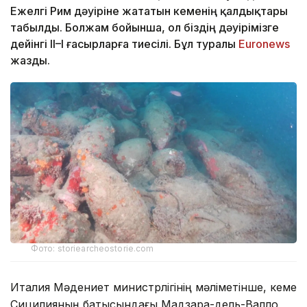
Ежелгі Рим дәуіріне жататын кеменің қалдықтары
табылды. Болжам бойынша, ол біздің дәуірімізге
дейінгі II–I ғасырларға тиесілі. Бұл туралы
Еuronews
жазды.
Фото: storiearcheostorie.com
Италия Мәдениет министрлігінің мәліметінше, кеме
Сицилияның батысындағы Мадзара-дель-Валло