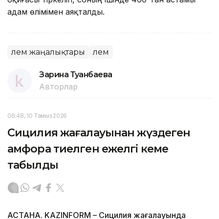
адам өлімімен аяқталды.
Әлем жаңалықтары
Әлем
Зарина Туғанбаева
Авторлар
06:48, 10 Тамыз 2026
Сицилия жағалауынан жүздеген
амфора тиелген ежелгі кеме
табылды
АСТАНА. KAZINFORM – Сицилия жағалауында