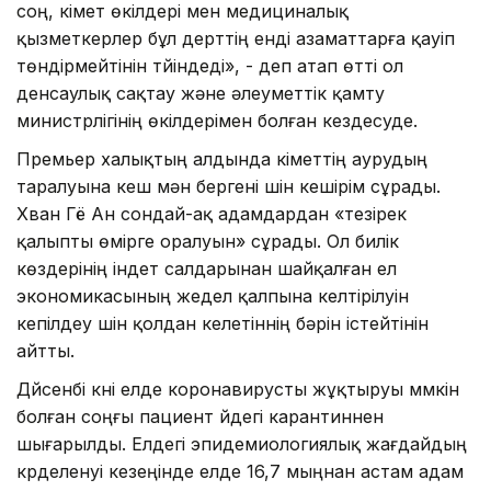
соң, үкімет өкілдері мен медициналық
қызметкерлер бұл дерттің енді азаматтарға қауіп
төндірмейтінін түйіндеді», - деп атап өтті ол
денсаулық сақтау және әлеуметтік қамту
министрлігінің өкілдерімен болған кездесуде.
Премьер халықтың алдында үкіметтің аурудың
таралуына кеш мән бергені үшін кешірім сұрады.
Хван Гё Ан сондай-ақ адамдардан «тезірек
қалыпты өмірге оралуын» сұрады. Ол билік
көздерінің індет салдарынан шайқалған ел
экономикасының жедел қалпына келтірілуін
кепілдеу үшін қолдан келетіннің бәрін істейтінін
айтты.
Дүйсенбі күні елде коронавирусты жұқтыруы мүмкін
болған соңғы пациент үйдегі карантиннен
шығарылды. Елдегі эпидемиологиялық жағдайдың
күрделенуі кезеңінде елде 16,7 мыңнан астам адам