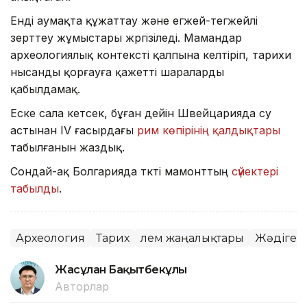
Енді аумақта құжаттау және егжей-тегжейлі
зерттеу жұмыстары жүргізіледі. Мамандар
археологиялық контексті қалпына келтіріп, тарихи
нысанды қорғауға қажетті шараларды
қабылдамақ.
Еске сала кетсек, бұған дейін Швейцарияда су
астынан IV ғасырдағы
рим көпірінің қалдықтары
табылғанын жаздық.
Сондай-ақ Болгарияда түкті мамонттың
сүйектері
табылды
.
Археология
Тарих
Әлем жаңалықтары
Жәдігер
Жасұлан Бақытбекұлы
Авторлар