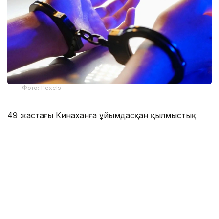
Фото: Pexels
49 жастағы Кинаханға ұйымдасқан қылмыстық
топты басқару, кісі өлтіру және есірткінің заңсыз
айналымына қатысу бойынша айып тағылды.
Ол жексенбі күні Ирландия үкіметінің ұшағымен
Дубайдан жеткізілді. Кинахан БАӘ-де шамамен он
жыл тұрған және сәуір айында Ирландия билігінің
ордері бойынша ұсталған. Оны сотқа жеткізу
кезінде қарулы полиция мен басқа да қауіпсіздік
қызметтері жұмылдырылды.