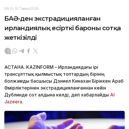
06:31, 10 Тамыз 2026
БАӘ-ден экстрадицияланған
ирландиялық есірткі бароны сотқа
жеткізілді
АСТАНА. KAZINFORM – Ирландиядағы ірі
трансұлттық қылмыстық топтардың бірінің
болжамды басшысы Дэниел Кинахан Біріккен Араб
Әмірліктерінен экстрадицияланғаннан кейін
Дублинде сот алдына келді, деп хабарлайды
Al
Jazeera
.