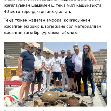
жағалауынан шамамен үш теңіз милі қашықтықта,
46 метр тереңдіктен анықталған.
Теңіз түбінен жүздеген амфора, қорғасыннан
жасалған екі зәкір штогы және сол материалдан
жасалған тағы бір құрылым табылды.