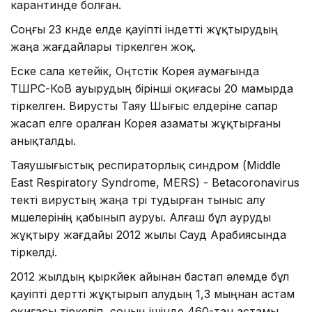
карантинде болған.
Соңғы 23 күнде елде қауіпті індетті жұқтырудың
жаңа жағдайлары тіркелген жоқ.
Еске сала кетейік, Оңтүстік Корея аумағында
ТШРС-КоВ ауырудың бірінші оқиғасы 20 мамырда
тіркелген. Вирусты Таяу Шығыс елдеріне сапар
жасап елге оралған Корея азаматы жұқтырғаны
анықталды.
Таяушығыстық респираторлық синдром (Middle
East Respiratory Syndrome, MERS) - Betacoronavirus
текті вирустың жаңа түрі тудырған тыныс алу
мүшелерінің қабынып ауруы. Алғаш бұл ауруды
жұқтыру жағдайы 2012 жылы Сауд Арабиясында
тіркелді.
2012 жылдың қыркүйек айынан бастап әлемде бұл
қауіпті дертті жұқтырып алудың 1,3 мыңнан астам
оқиғасы тіркеліп, соның ішінде 460-тан астамы