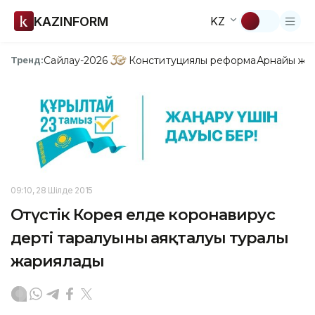
KAZINFORM
KZ
Сайлау-2026
Конституциялық реформа
Арнайы жо
Тренд:
09:10, 28 Шілде 2015
Оңтүстік Корея елде коронавирус
дерті таралуының аяқталуы туралы
жариялады