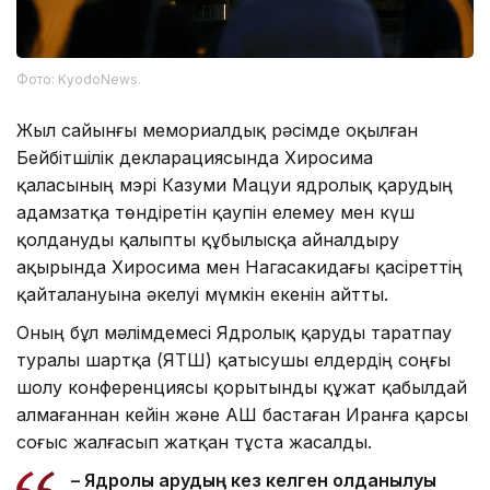
Фото: KyodoNews.
Жыл сайынғы мемориалдық рәсімде оқылған
Бейбітшілік декларациясында Хиросима
қаласының мэрі Казуми Мацуи ядролық қарудың
адамзатқа төндіретін қаупін елемеу мен күш
қолдануды қалыпты құбылысқа айналдыру
ақырында Хиросима мен Нагасакидағы қасіреттің
қайталануына әкелуі мүмкін екенін айтты.
Оның бұл мәлімдемесі Ядролық қаруды таратпау
туралы шартқа (ЯҚТШ) қатысушы елдердің соңғы
шолу конференциясы қорытынды құжат қабылдай
алмағаннан кейін және АҚШ бастаған Иранға қарсы
соғыс жалғасып жатқан тұста жасалды.
– Ядролық қарудың кез келген қолданылуы