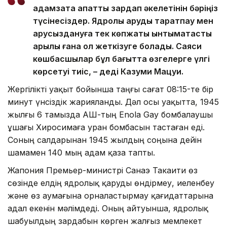
адамзатқа апатты зардап әкелетінін бәріңіз
түсінесіздер. Ядролық қаруды таратпау мен
қарусыздануға тек көпжақты ынтымақтастық
арқылы ғана қол жеткізуге болады. Саяси
көшбасшылар бұл бағытта өзгелерге үлгі
көрсетуі тиіс, – деді Казуми Мацуи.
Жергілікті уақыт бойынша таңғы сағат 08:15-те бір
минут үнсіздік жарияланды. Дәл осы уақытта, 1945
жылғы 6 тамызда АҚШ-тың Enola Gay бомбалаушы
ұшағы Хиросимаға уран бомбасын тастаған еді.
Соның салдарынан 1945 жылдың соңына дейін
шамамен 140 мың адам қаза тапты.
Жапония Премьер-министрі Санаэ Такаити өз
сөзінде елдің ядролық қаруды өндірмеу, иеленбеу
және өз аумағына орналастырмау қағидаттарына
адал екенін мәлімдеді. Оның айтуынша, ядролық
шабуылдың зардабын көрген жалғыз мемлекет