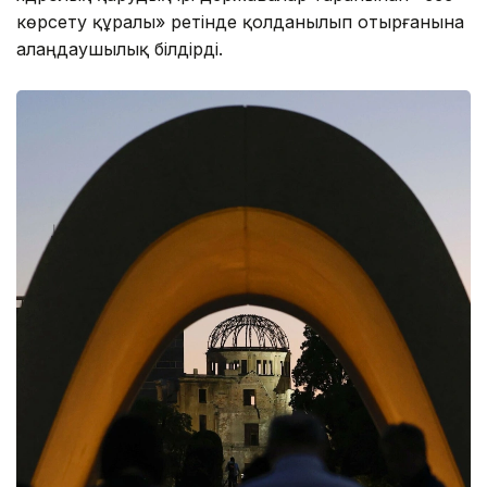
көрсету құралы» ретінде қолданылып отырғанына
алаңдаушылық білдірді.