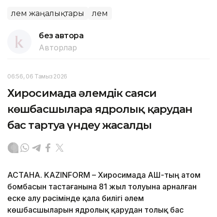
Әлем жаңалықтары
Әлем
без автора
Авторлар
06:56, 06 Тамыз 2026
Хиросимада әлемдік саяси
көшбасшыларға ядролық қарудан
бас тартуға үндеу жасалды
АСТАНА. KAZINFORM – Хиросимада АҚШ-тың атом
бомбасын тастағанына 81 жыл толуына арналған
еске алу рәсімінде қала билігі әлем
көшбасшыларын ядролық қарудан толық бас