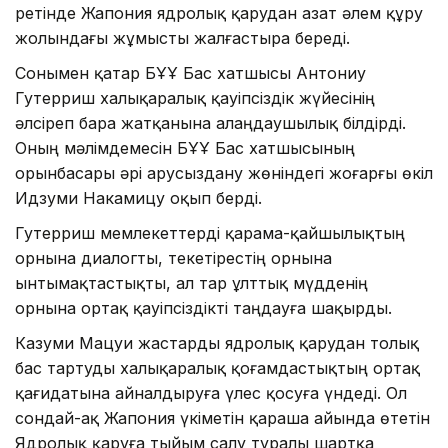
ретінде Жапония ядролық қарудан азат әлем құру
жолындағы жұмысты жалғастыра береді.
Сонымен қатар БҰҰ Бас хатшысы Антониу
Гутерриш халықаралық қауіпсіздік жүйесінің
әлсіреп бара жатқанына алаңдаушылық білдірді.
Оның мәлімдемесін БҰҰ Бас хатшысының
орынбасары әрі Қарусыздану жөніндегі жоғарғы өкіл
Идзуми Накамицу оқып берді.
Гутерриш мемлекеттерді қарама-қайшылықтың
орнына диалогты, текетірестің орнына
ынтымақтастықты, ал тар ұлттық мүдденің
орнына ортақ қауіпсіздікті таңдауға шақырды.
Казуми Мацуи жастарды ядролық қарудан толық
бас тартуды халықаралық қоғамдастықтың ортақ
қағидатына айналдыруға үлес қосуға үндеді. Ол
сондай-ақ Жапония үкіметін қараша айында өтетін
Ядролық қаруға тыйым салу туралы шартқа