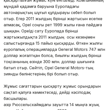
қысқартылған жұмыс күні енгізіледі. Компанияның
мұндай қадамға баруына Еуропадағы
автонарықтың шұғыл құлдырауы себеп болып
отыр. Егер 2011 жылдың бірінші жартысын есепке
алмасақ, Opel соңғы рет 1999 жылы ғана пайдаға
шыққан. Opelді сату Еуропада бірінші
жартыжылдықта 2011 жылдың осы кезеңімен
салыстырғанда 15 пайыз қысқарды. Өткен жылғы
еуропалық операцияларда General Motors 747 млн
доллар жоғалтқан болса, биылғы жылдың бірінші
тоқсанының өзінде 300 млн. доллар шығынға
батып отыр. Сөйтіп, Opel General Motors-тың
зиянды бөліністерінің бірі болып отыр.
Жұмыс сағаттарын қысқарту жұмыс орындарын
сақтап қалуға көмектеседі, дейді кәсіподақ
басшылары.
Қазір Рюссельсхаймдағы зауытта 14 мыңға жуық