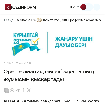
KAZINFORM
KZ
Сайлау-2026
Конституциялық реформа
Арнайы жо
Тренд:
01:36, 24 Тамыз 2012
Opel Германиядағы екі зауытының
жұмысын қысқартады
АСТАНА. 24 тамыз. ҚазАқпарат - басшылығы Works