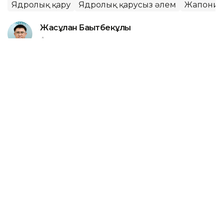
Ядролық қару
Ядролық қарусыз әлем
Жапони
Жасұлан Бақытбекұлы
Авторлар
06:35, 06 Тамыз 2026
Литва-Беларусь шекарасынан
мигранттардың тағы бір жерасты
туннелі табылды
АСТАНА. KAZINFORM – Литваның шекарашылары
Беларусьпен арадағы мемлекеттік шекара астынан
заңсыз өтуге арналған болуы мүмкін тағы бір
жерасты туннелін анықтады. Бұл осы жылдың
басынан бері тіркелген осындай он екінші жағдай,