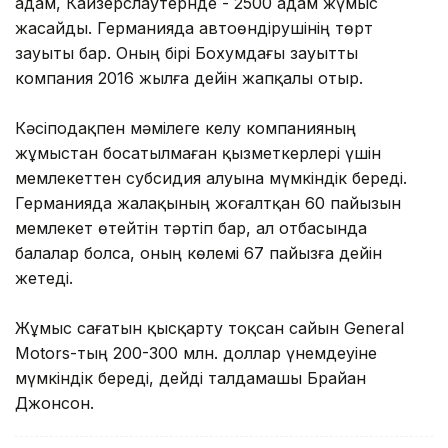
адам, Кайзерслаутернде - 2500 адам жүмыс
жасайды. Германияда автоөндірушінің төрт
зауыты бар. Оның бірі Бохумдағы зауытты
компания 2016 жылға дейін жапқалы отыр.
Кәсіподақпен мәмілеге келу компанияның
жұмыстан босатылмаған қызметкерлері үшін
мемлекеттен субсидия алуына мүмкіндік береді.
Германияда жалақының жоғалтқан 60 пайызын
мемлекет өтейтін тәртіп бар, ал отбасында
балалар болса, оның көлемі 67 пайызға дейін
жетеді.
Жұмыс сағатын қысқарту тоқсан сайын General
Motors-тың 200-300 млн. доллар үнемдеуіне
мүмкіндік береді, дейді талдамашы Брайан
Джонсон.