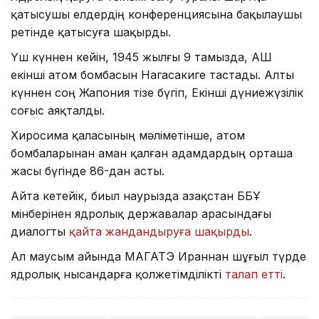
қатысушы елдердің конференциясына бақылаушы
ретінде қатысуға шақырды.
Үш күннен кейін, 1945 жылғы 9 тамызда, АҚШ
екінші атом бомбасын Нагасакиге тастады. Алты
күннен соң Жапония тізе бүгіп, Екінші дүниежүзілік
соғыс аяқталды.
Хиросима қаласының мәліметінше, атом
бомбаларынан аман қалған адамдардың орташа
жасы бүгінде 86-дан асты.
Айта кетейік, биыл наурызда Қазақстан ББҰ
мінберінен ядролық державалар арасындағы
диалогты
қайта жандандыруға шақырды
.
Ал маусым айында МАГАТЭ Ираннан шұғыл түрде
ядролық нысандарға қолжетімділікті
талап етті
.