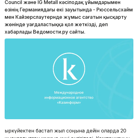
Council және IG Metall кәсіподақ ұйымдарымен
өзінің Германиядағы екі зауытында - Рюссельсхайм
мен Кайзерслаутернде жұмыс сағатын қысқарту
жөнінде уағдаластыққа қол жеткізді, деп
хабарлады Ведомости.ру сайты.
Қыркүйектен бастап жыл соңына дейін оларда 20