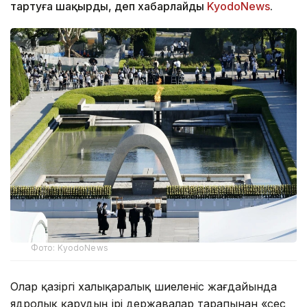
тартуға шақырды, деп хабарлайды
KyodoNews
.
Фото: KyodoNews
Олар қазіргі халықаралық шиеленіс жағдайында
ядролық қарудың ірі державалар тарапынан «сес