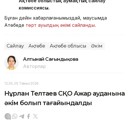
Ақтөбе облыстық аумақтық сайлау
комиссиясы.
Бұған дейін хабарлағанымыздай, маусымда
Ақтөбеде
төрт ауылдың әкімі сайланды.
Сайлау
Ақтөбе
Ақтөбе облысы
Әкім
Алтынай Сағындықова
Авторлар
12:26, 05 Тамыз 2026
Нұрлан Телтаев СҚО Ақжар ауданына
әкім болып тағайындалды