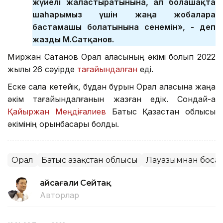
жүйелі жалғастыратынына, ал болашақта
шаһарымыз үшін жаңа жобаларға
бастамашы болатынына сенемін», - деп
жазды М.Сатқанов.
Миржан Сатқанов Орал қаласының әкімі болып 2022
жылы 26 сәуірде
тағайындалған
еді.
Еске сала кетейік, бұдан бұрын Орал қаласына жаңа
әкім тағайындалғанын жазған едік. Сондай-ақ
Қайыржан Меңдіғалиев
Батыс Қазақстан облысы
әкімінің орынбасары болды.
Орал
Батыс Қазақстан облысы
Лауазымнан босат
Ғайсағали Сейтақ
Авторлар