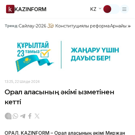
KAZINFORM
KZ
Сайлау-2026
Конституциялық реформа
Арнайы жо
Тренд:
13:25, 22 Шілде 2024
Орал қаласының әкімі қызметінен
кетті
ОРАЛ. KAZINFORM – Орал қаласының әкімі Миржан