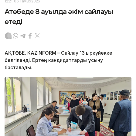
12:21, 06 Тамыз 2026
Ақтөбеде 8 ауылда әкім сайлауы
өтеді
АҚТӨБЕ. KAZINFORM – Сайлау 13 қыркүйекке
белгіленді. Ертең кандидаттарды ұсыну
басталады.