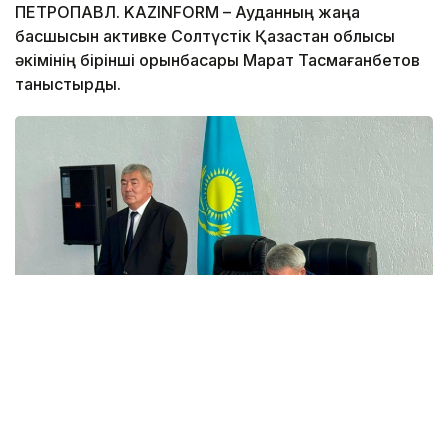
ПЕТРОПАВЛ. KAZINFORM – Ауданның жаңа
басшысын активке Солтүстік Қазақстан облысы
әкімінің бірінші орынбасары Марат Тасмағанбетов
таныстырды.
Фото: СҚО әкімдігі
Нұрлан Телтаев 1974 жылдың 9 маусымында СҚО