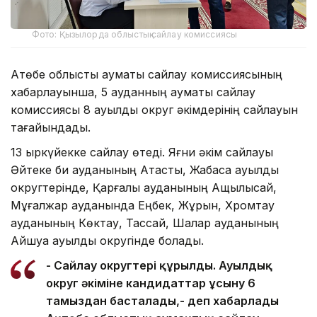
Фото: Қызылорда облыстық сайлау комиссиясы
Ақтөбе облыстық аумақтық сайлау комиссиясының
хабарлауынша, 5 ауданның аумақтық сайлау
комиссиясы 8 ауылдық округ әкімдерінің сайлауын
тағайындады.
13 қыркүйекке сайлау өтеді. Яғни әкім сайлауы
Әйтеке би ауданының Ақтасты, Жабасақ ауылдық
округтерінде, Қарғалы ауданының Ащылысай,
Мұғалжар ауданында Еңбек, Жұрын, Хромтау
ауданының Көктау, Тассай, Шалқар ауданының
Айшуақ ауылдық округінде болады.
- Сайлау округтері құрылды. Ауылдық
округ әкіміне кандидаттар ұсыну 6
тамыздан басталады,- деп хабарлады