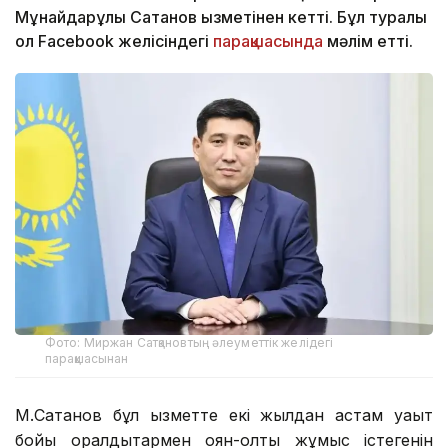
Мұнайдарұлы Сатқанов қызметінен кетті. Бұл туралы
ол Facebook желісіндегі
парақшасында
мәлім етті.
Фото: Миржан Сатқановтың әлеуметтік желідегі
парақшасынан
М.Сатқанов бұл қызметте екі жылдан астам уақыт
бойы оралдықтармен қоян-қолтық жұмыс істегенін