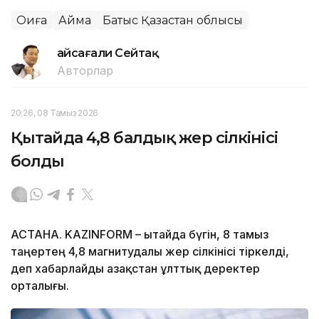
Оқиға
Аймақ
Батыс Қазақстан облысы
Ғайсағали Сейтақ
Авторлар
20:26, 08 Тамыз 2026
Қытайда 4,8 балдық жер сілкінісі
болды
АСТАНА. KAZINFORM – Қытайда бүгін, 8 тамыз
таңертең 4,8 магнитудалы жер сілкінісі тіркелді,
деп хабарлайды Қазақстан ұлттық деректер
орталығы.