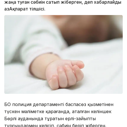
жаңа туған сәбиін сатып жіберген, деп хабарлайды
ҚазАқпарат тілшісі.
БҚО полиция департаменті баспасөз қызметінен
түскен мәліметке қарағанда, аталған келіншек
Бөрлі ауданында тұратын ерлі-зайыпты
тұрғындармен келісіп, сәбиін беріп жіберген.