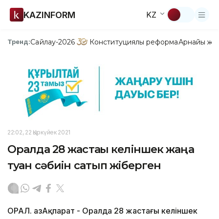
KAZINFORM
KZ
Сайлау-2026
Конституциялық реформа
Арнайы жо
Тренд:
22:02, 22 Қыркүйек 2021
Оралда 28 жастағы келіншек жаңа
туған сәбиін сатып жіберген
ОРАЛ. ҚазАқпарат - Оралда 28 жастағы келіншек