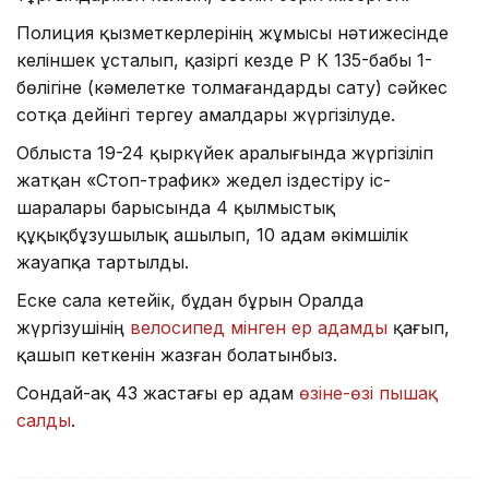
Полиция қызметкерлерінің жұмысы нәтижесінде
келіншек ұсталып, қазіргі кезде ҚР ҚК 135-бабы 1-
бөлігіне (кәмелетке толмағандарды сату) сәйкес
сотқа дейінгі тергеу амалдары жүргізілуде.
Облыста 19-24 қыркүйек аралығында жүргізіліп
жатқан «Стоп-трафик» жедел іздестіру іс-
шаралары барысында 4 қылмыстық
құқықбұзушылық ашылып, 10 адам әкімшілік
жауапқа тартылды.
Еске сала кетейік, бұдан бұрын Оралда
жүргізушінің
велосипед мінген ер адамды
қағып,
қашып кеткенін жазған болатынбыз.
Сондай-ақ 43 жастағы ер адам
өзіне-өзі пышақ
салды
.