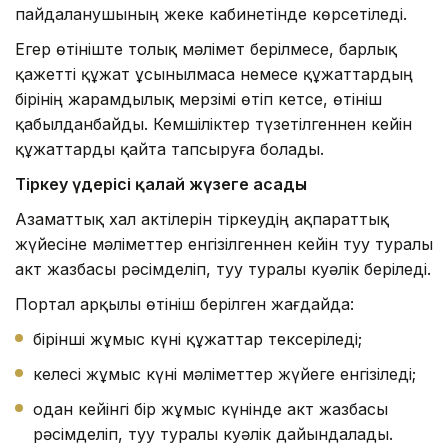
пайдаланушының жеке кабинетінде көрсетіледі.
Егер өтініште толық мәлімет берілмесе, барлық
қажетті құжат ұсынылмаса немесе құжаттардың
бірінің жарамдылық мерзімі өтіп кетсе, өтініш
қабылданбайды. Кемшіліктер түзетілгеннен кейін
құжаттарды қайта тапсыруға болады.
Тірке
у үдерісі қалай жүзеге асады
Азаматтық хал актілерін тіркеудің ақпараттық
жүйесіне мәліметтер енгізілгеннен кейін туу туралы
акт жазбасы рәсімделіп, туу туралы куәлік беріледі.
Портал арқылы өтініш берілген жағдайда:
бірінші жұмыс күні құжаттар тексеріледі;
келесі жұмыс күні мәліметтер жүйеге енгізіледі;
одан кейінгі бір жұмыс күнінде акт жазбасы
рәсімделіп, туу туралы куәлік дайындалады.