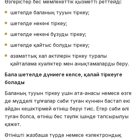
Өзгерістер бес мемлекеттік қызметті реттейді:
шетелде баланың тууын тіркеу;
шетелде некені тіркеу;
шетелде некені бұзуды тіркеу;
шетелде қайтыс болуды тіркеу;
азаматтық хал актілерін тіркеу туралы
қайталама куәліктер мен анықтамаларды беру.
Бала шетелде дүниеге келсе
, қалай тіркеуге
болады
Баланың тууын тіркеу үшін ата-анасы немесе өзге
де мүдделі тұлғалар сәби туған күннен бастап екі
айдан кешіктірмей өтініш беруі тиіс. Егер сәби өлі
туған болса, өтініш бес тәулік ішінде тапсырылуы
қажет.
Өтінішті жазбаша түрде немесе «электрондық