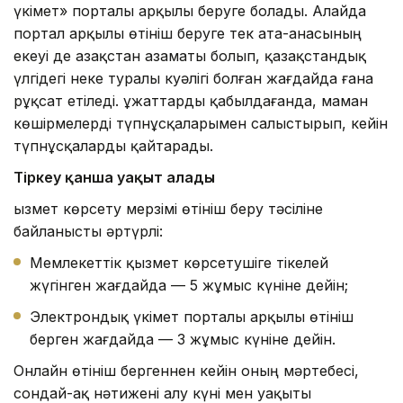
үкімет» порталы арқылы беруге болады. Алайда
портал арқылы өтініш беруге тек ата-анасының
екеуі де Қазақстан азаматы болып, қазақстандық
үлгідегі неке туралы куәлігі болған жағдайда ғана
рұқсат етіледі. Құжаттарды қабылдағанда, маман
көшірмелерді түпнұсқаларымен салыстырып, кейін
түпнұсқаларды қайтарады.
Тіркеу қанша уақыт алады
Қызмет көрсету мерзімі өтініш беру тәсіліне
байланысты әртүрлі:
Мемлекеттік қызмет көрсетушіге тікелей
жүгінген жағдайда — 5 жұмыс күніне дейін;
Электрондық үкімет порталы арқылы өтініш
берген жағдайда — 3 жұмыс күніне дейін.
Онлайн өтініш бергеннен кейін оның мәртебесі,
сондай-ақ нәтижені алу күні мен уақыты