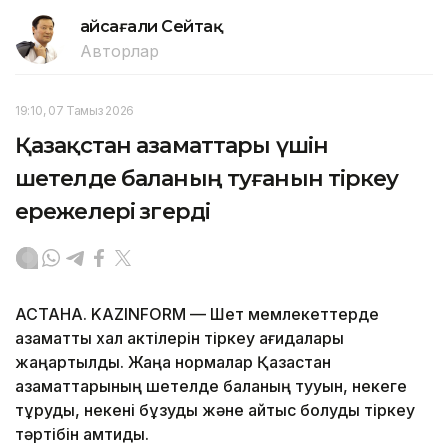
Ғайсағали Сейтақ
Авторлар
19:10, 07 Тамыз 2026
Қазақстан азаматтары үшін
шетелде баланың туғанын тіркеу
ережелері өзгерді
АСТАНА. KAZINFORM — Шет мемлекеттерде
азаматтық хал актілерін тіркеу қағидалары
жаңартылды. Жаңа нормалар Қазақстан
азаматтарының шетелде баланың тууын, некеге
тұруды, некені бұзуды және қайтыс болуды тіркеу
тәртібін қамтиды.