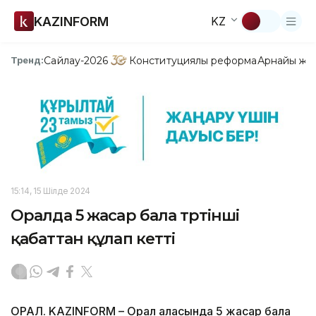
KAZINFORM
KZ
Сайлау-2026
Конституциялық реформа
Арнайы жо
Тренд:
15:14, 15 Шілде 2024
Оралда 5 жасар бала төртінші
қабаттан құлап кетті
ОРАЛ. KAZINFORM – Орал қаласында 5 жасар бала