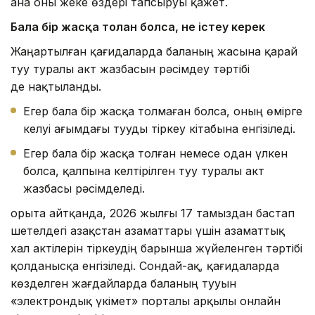
ана оны жеке өздері тапсыруы қажет.
Бала бір жасқа толған болса
, не істеу керек
Жаңартылған қағидаларда баланың жасына қарай
туу туралы акт жазбасын рәсімдеу тәртібі
де нақтыланды.
Егер бала бір жасқа толмаған болса, оның өмірге
келуі ағымдағы тууды тіркеу кітабына енгізіледі.
Егер бала бір жасқа толған немесе одан үлкен
болса, қалпына келтірілген туу туралы акт
жазбасы рәсімделеді.
Қорыта айтқанда, 2026 жылғы 17 тамыздан бастап
шетелдегі Қазақстан азаматтары үшін азаматтық
хал актілерін тіркеудің барынша жүйеленген тәртібі
қолданысқа енгізіледі. Сондай-ақ, қағидаларда
көзделген жағдайларда баланың тууын
«электрондық үкімет» порталы арқылы онлайн