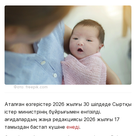
Фото: freepik.com
Аталған өзгерістер 2026 жылғы 30 шілдеде Сыртқы
істер министрінің бұйрығымен енгізілді.
Қағидалардың жаңа редакциясы 2026 жылғы 17
тамыздан бастап күшіне
енеді
.