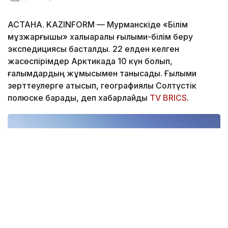
АСТАНА. KAZINFORM — Мурманскіде «Білім
мұзжарғышы» халықаралық ғылыми-білім беру
экспедициясы басталды. 22 елден келген
жасөспірімдер Арктикада 10 күн болып,
ғалымдардың жұмысымен танысады. Ғылыми
зерттеулерге қатысып, географиялық Солтүстік
полюске барады, деп хабарлайды
TV BRICS
.