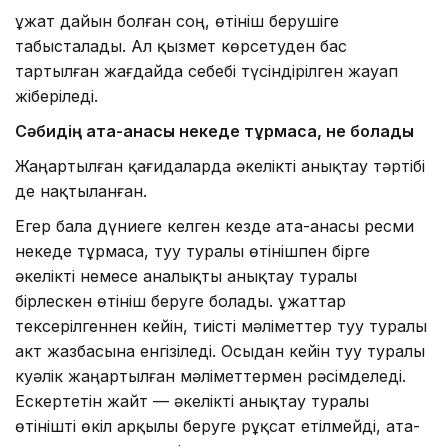
Құжат дайын болған соң, өтініш берушіге
табысталады. Ал қызмет көрсетуден бас
тартылған жағдайда себебі түсіндірілген жауап
жіберіледі.
Сәбидің
ата-анасы некеде тұрмаса
, не болады
Жаңартылған қағидаларда әкелікті анықтау тәртібі
де нақтыланған.
Егер бала дүниеге келген кезде ата-анасы ресми
некеде тұрмаса, туу туралы өтінішпен бірге
әкелікті немесе аналықты анықтау туралы
бірлескен өтініш беруге болады. Құжаттар
тексерілгеннен кейін, тиісті мәліметтер туу туралы
акт жазбасына енгізіледі. Осыдан кейін туу туралы
куәлік жаңартылған мәліметтермен рәсімделеді.
Ескертетін жайт — әкелікті анықтау туралы
өтінішті өкіл арқылы беруге рұқсат етілмейді, ата-