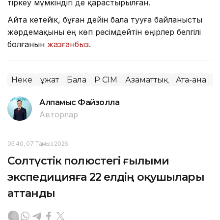
тіркеу мүмкіндігі де қарастырылған.
Айта кетейік, бұған дейін бала тууға байланысты
жәрдемақыны ең көп рәсімдейтін өңірлер белгілі
болғанын
жазғанбыз
.
Неке
Құжат
Бала
ҚР СІМ
Азаматтық
Ата-ана
О
Алпамыс Файзолла
Авторлар
05:40, 07 Тамыз 2026
Солтүстік полюстегі ғылыми
экспедицияға 22 елдің оқушылары
аттанды