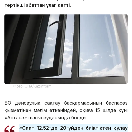
төртінші қабаттан құлап кетті.
Фото: UHA/Kazinform
БҚО денсаулық сақтау басқармасының баспасөз
қызметінен мәлім еткеніндей, оқиға 15 шілде күні
«Астана» шағынауданында болды.
«Сағат 12.52-де 20-үйден биіктіктен құлау