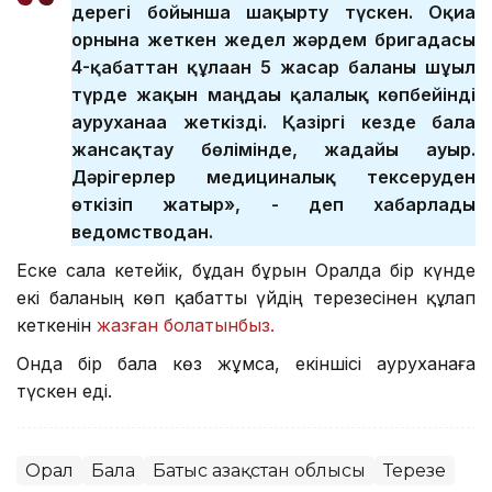
дерегі бойынша шақырту түскен. Оқиға
орнына жеткен жедел жәрдем бригадасы
4-қабаттан құлаған 5 жасар баланы шұғыл
түрде жақын маңдағы қалалық көпбейінді
ауруханаға жеткізді. Қазіргі кезде бала
жансақтау бөлімінде, жағдайы ауыр.
Дәрігерлер медициналық тексеруден
өткізіп жатыр», - деп хабарлады
ведомстводан.
Еске сала кетейік, бұдан бұрын Оралда бір күнде
екі баланың көп қабатты үйдің терезесінен құлап
кеткенін
жазған болатынбыз.
Онда бір бала көз жұмса, екіншісі ауруханаға
түскен еді.
Орал
Бала
Батыс Қазақстан облысы
Терезе