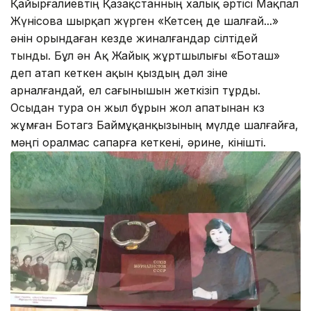
Қайырғалиевтің Қазақстанның халық әртісі Мақпал
Жүнісова шырқап жүрген «Кетсең де шалғай...»
әнін орындаған кезде жиналғандар сілтідей
тынды. Бұл ән Ақ Жайық жұртшылығы «Боташ»
деп атап кеткен ақын қыздың дәл өзіне
арналғандай, ел сағынышын жеткізіп тұрды.
Осыдан тура он жыл бұрын жол апатынан көз
жұмған Ботагөз Баймұқанқызының мүлде шалғайға,
мәңгі оралмас сапарға кеткені, әрине, өкінішті.