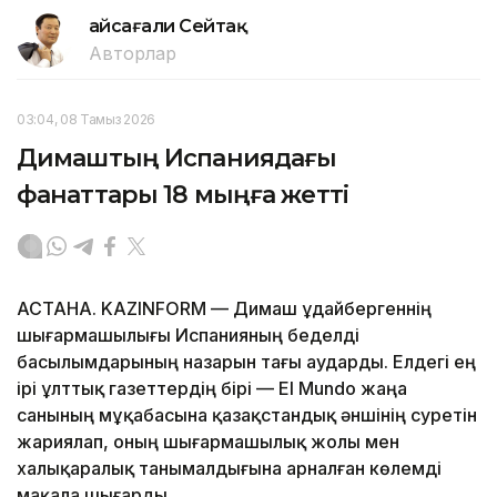
Ғайсағали Сейтақ
Авторлар
03:04, 08 Тамыз 2026
Димаштың Испаниядағы
фанаттары 18 мыңға жетті
АСТАНА. KAZINFORM — Димаш Құдайбергеннің
шығармашылығы Испанияның беделді
басылымдарының назарын тағы аударды. Елдегі ең
ірі ұлттық газеттердің бірі — El Mundo жаңа
санының мұқабасына қазақстандық әншінің суретін
жариялап, оның шығармашылық жолы мен
халықаралық танымалдығына арналған көлемді
мақала шығарды.