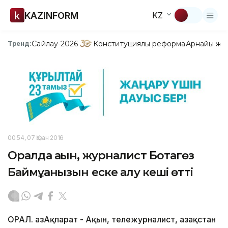
KAZINFORM
KZ
Сайлау-2026
Конституциялық реформа
Арнайы жо
Тренд:
00:54, 07 Қазан 2016
Оралда ақын, журналист Ботагөз
Баймұқанқызын еске алу кеші өтті
ОРАЛ. ҚазАқпарат - Ақын, тележурналист, Қазақстан