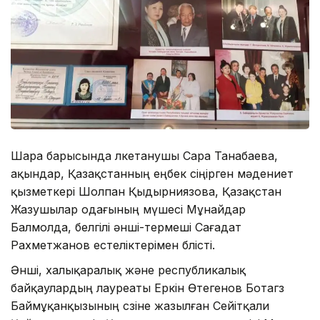
Шара барысында өлкетанушы Сара Танабаева,
ақындар, Қазақстанның еңбек сіңірген мәдениет
қызметкері Шолпан Қыдырниязова, Қазақстан
Жазушылар одағының мүшесі Мұнайдар
Балмолда, белгілі әнші-термеші Сағадат
Рахметжанов естеліктерімен бөлісті.
Әнші, халықаралық және республикалық
байқаулардың лауреаты Еркін Өтегенов Ботагөз
Баймұқанқызының сөзіне жазылған Сейітқали