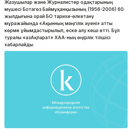
Жазушылар және Журналистер одақтарының
мүшесі Ботагөз Баймұқанқызының (1956-2006) 60
жылдығына орай БҚО тарихи-өлкетану
мұражайында «Ақынның мәңгілік әуені» атты
көрме ұйымдастырылып, еске алу кеші өтті. Бұл
туралы «ҚазАқпарат» ХАА-ның өңірлік тілшісі
хабарлайды.