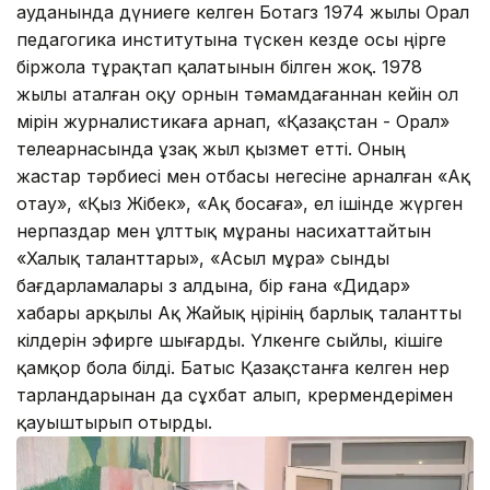
ауданында дүниеге келген Ботагөз 1974 жылы Орал
педагогика институтына түскен кезде осы өңірге
біржола тұрақтап қалатынын білген жоқ. 1978
жылы аталған оқу орнын тәмамдағаннан кейін ол
өмірін журналистикаға арнап, «Қазақстан - Орал»
телеарнасында ұзақ жыл қызмет етті. Оның
жастар тәрбиесі мен отбасы өнегесіне арналған «Ақ
отау», «Қыз Жібек», «Ақ босаға», ел ішінде жүрген
өнерпаздар мен ұлттық мұраны насихаттайтын
«Халық таланттары», «Асыл мұра» сынды
бағдарламалары өз алдына, бір ғана «Дидар»
хабары арқылы Ақ Жайық өңірінің барлық талантты
өкілдерін эфирге шығарды. Үлкенге сыйлы, кішіге
қамқор бола білді. Батыс Қазақстанға келген өнер
тарландарынан да сұхбат алып, көрермендерімен
қауыштырып отырды.