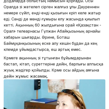
додаларда облыстың намысын қорғады. Осы
Оралда өзі жетелеп өсірген жалғыз ұлы Дәуреннен
немере сүйіп, енді-енді қызығын көріп келе жатыр
еді. Сәнді де мәнді ғұмыры елу жасында қиылып
кетті. Ақынның 60 жылдығына орай «Қазақстан -
Орал» телеарнасы Гүлжан Абайқызының арнайы
хабарын шығарды. Әрине, Боташ
Баймұқанқызының еске алу кешін бұдан да кең
көлемде ұйымдастырса, еш артық емес.
Көрмеге ақынның өзі тұтынған бұйымдарынан
бастап, кітап, суреттеріне дейін, барлығы алпысқа
жуық жәдігер қойылды. Көрме осы айдың аяғына
дейін жұмыс жасамақ.