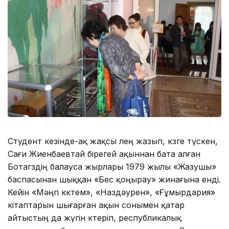
Студент кезінде-ақ жақсы өлең жазып, көзге түскен,
Сағи Жиенбаевтай бірегей ақыннан бата алған
Ботагөздің балауса жырлары 1979 жылы «Жазушы»
баспасынан шыққан «Бес қоңырау» жинағына енді.
Кейін «Мәңгі көктем», «Наздәурен», «Ғұмырдария»
кітаптарын шығарған ақын сонымен қатар
айтыстың да жүгін көтеріп, республикалық