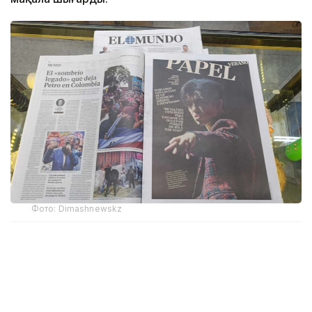
Фото: Dimashnewskz
Мақала авторы, журналист Ракель Р. Инсертис
Димаштың Испаниядағы ресми фан-клубының
мүшелері Мария Хосе, Кристина, Льюиса және
Агустинмен сөйлескен. Олардың әңгімелері арқылы