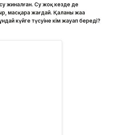
су жиналған. Су жоқ кезде де
р, масқара жағдай. Қаланың жаңа
ұндай күйге түсуіне кім жауап береді?