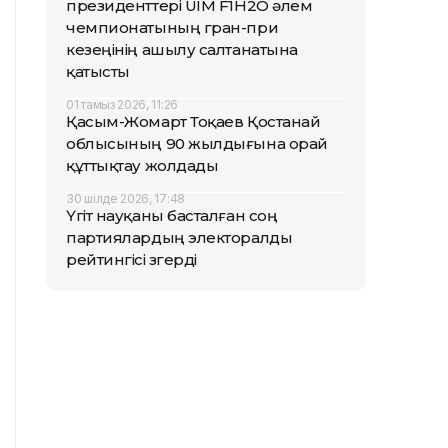
президенттері UIM F1H2O әлем
чемпионатының гран-при
кезеңінің ашылу салтанатына
қатысты
01 тамыз 2026, 11:26
Қасым-Жомарт Тоқаев Қостанай
облысының 90 жылдығына орай
құттықтау жолдады
30 шілде 2026, 17:48
Үгіт науқаны басталған соң
партиялардың электоралды
рейтингісі өзгерді