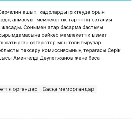
Серғалин ашып, кадрларды іріктеуде орын
рдің алмасуы, мемлекеттік тәртіптің сақталуы
а жасады. Сонымен қатар басқарма бастығы
ұжырымдамасына сәйкес мемлекеттік қызмет
лі жатырған өзгерістер мен толықтырулар
 облыстық тексеру комиссиясының төрағасы Серік
шысы Амангелді Дәулетжанов және басқа
еттік органдар
Басқа меморгандар