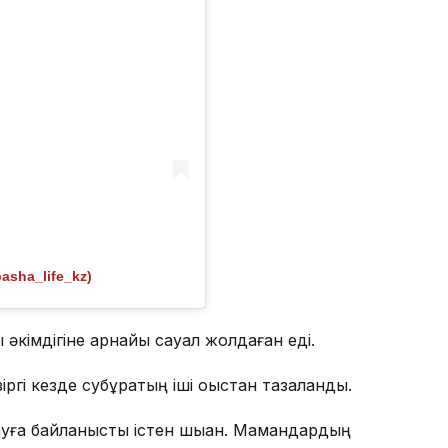
sha_life_kz)
ы әкімдігіне арнайы сауал жолдаған еді.
іргі кезде субұрқақтың іші қоқыстан тазаланды.
ақауға байланысты істен шыққан. Мамандардың