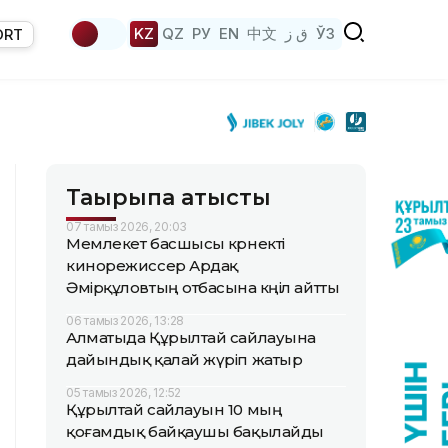
KZ
QZ
РУ
EN
中文
ق ز
ЎЗ
ORT
Тақырыпқа қатысты
07 тамыз 2026, 20:03
Мемлекет басшысы көрнекті
кинорежиссер Ардақ
Әмірқұловтың отбасына көңіл айтты
06 тамыз 2026, 13:28
Алматыда Құрылтай сайлауына
дайындық қалай жүріп жатыр
05 тамыз 2026, 12:52
Құрылтай сайлауын 10 мың
қоғамдық байқаушы бақылайды