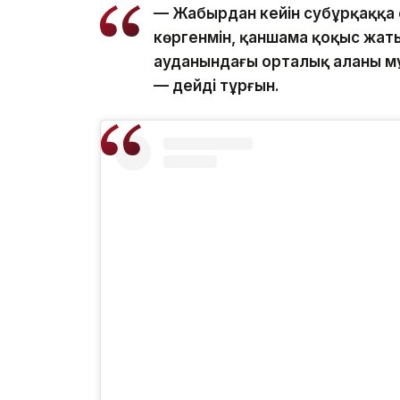
— Жаңбырдан кейін субұрқаққа 
көргенмін, қаншама қоқыс жаты
ауданындағы орталық алаңның м
— дейді тұрғын.