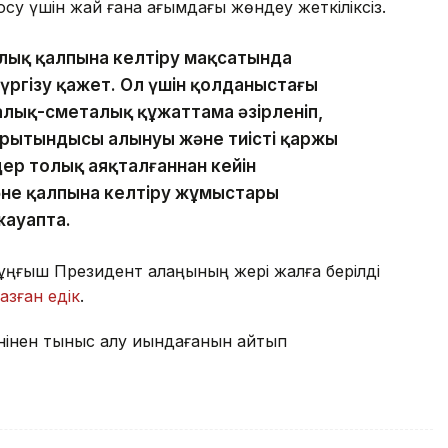
осу үшін жай ғана ағымдағы жөндеу жеткіліксіз.
олық қалпына келтіру мақсатында
ргізу қажет. Ол үшін қолданыстағы
алық-сметалық құжаттама әзірленіп,
қорытындысы алынуы және тиісті қаржы
ер толық аяқталғаннан кейін
әне қалпына келтіру жұмыстары
жауапта.
Тұңғыш Президент алаңының жері жалға берілді
азған едік
.
нінен тыныс алу қиындағанын айтып