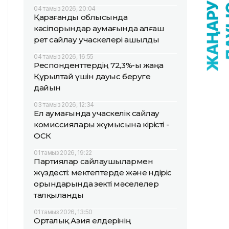
04 тамыз 2026, 20:04
Қарағанды облысында
кәсіпорындар аумағында алғаш
рет сайлау учаскелері ашылды
04 тамыз 2026, 16:55
Респонденттердің 72,3%-ы жаңа
Құрылтай үшін дауыс беруге
дайын
03 тамыз 2026, 12:34
Ел аумағында учаскелік сайлау
комиссиялары жұмысына кірісті -
ОСК
01 тамыз 2026, 19:22
Партиялар сайлаушылармен
жүздесті: мектептерде және өндіріс
орындарында өзекті мәселелер
талқыланды
01 тамыз 2026, 13:50
Орталық Азия елдерінің