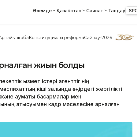
Әлемде
Қазақстан
Саясат
Талдау
SP
Арнайы жоба
Конституциялық реформа
Сайлау-2026
арналған жиын болды
екеттік қызмет істері агенттігінің
әслихаттың кіші залында өңірдегі жергілікті
әне аумақтық басқармалар мен
рының қатысуымен кадр мәселесіне арналған