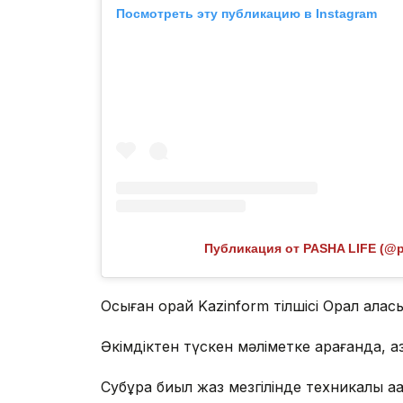
Посмотреть эту публикацию в Instagram
Публикация от PASHA LIFE (@pa
Осыған орай Kazinform тілшісі Орал қалас
Әкімдіктен түскен мәліметке қарағанда, қаз
Субұрқақ биыл жаз мезгілінде техникалық 