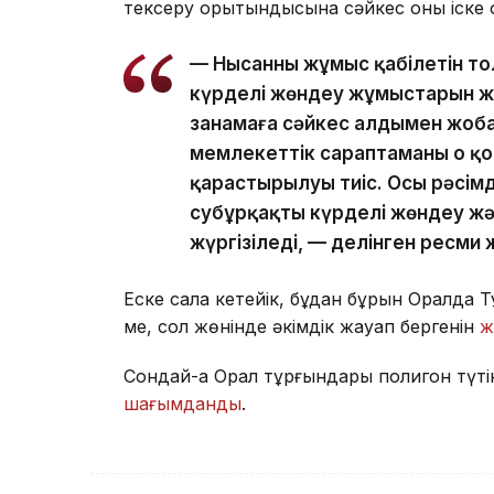
тексеру қорытындысына сәйкес оны іске қ
— Нысанның жұмыс қабілетін т
күрделі жөндеу жұмыстарын жү
заңнамаға сәйкес алдымен жоб
мемлекеттік сараптаманың оң 
қарастырылуы тиіс. Осы рәсімд
субұрқақты күрделі жөндеу ж
жүргізіледі, — делінген ресми 
Еске сала кетейік, бұдан бұрын Оралда 
ме, сол жөнінде әкімдік жауап бергенін
ж
Сондай-ақ Орал тұрғындары полигон түті
шағымданды
.