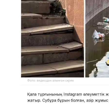
Фото: видеодан алынған скрин
Қала тұрғынының Instagram әлеуметтік же
жатыр. Субұрқақ бұрын болған, қазір жұмыс