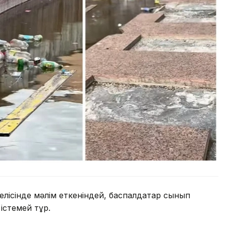
лісінде мәлім еткеніндей, баспалдақтар сынып
 істемей тұр.