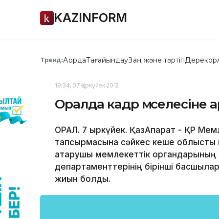
KAZINFORM
Ақорда
Тағайындау
Заң және тәртіп
Дерекқор
Тренд:
19:34, 07 Қыркүйек 2012
Оралда кадр мәселесіне 
ОРАЛ. 7 қыркүйек. ҚазАқпарат - ҚР Мемл
тапсырмасына сәйкес кеше облыстық м
атқарушы мемлекеттік органдарының ж
департаменттерінің бірінші басшыла
жиын болды.