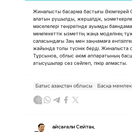
Жиналысты басқарма бастығы Әкімгерей 
алатын рушылдық, жершілдік, қызметкерле
мәселелері төңірегінде ауқымды баяндам
мемлекеттік қызметтің жаңа моделінің т
саласындағы Заң мен заңнамаға енгізілге
жайында толық түсінік берді. Жиналыста
Тұрсынов, облыс әкімі аппаратының бас
қатысушылар сөз сөйлеп, пікір алмасты.
Батыс Қазақстан облысы
Басқа мемлек
Ғайсағали Сейтақ