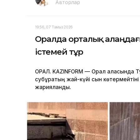
Авторлар
19:56, 07 Тамыз 2026
Оралда орталық алаңдағ
істемей тұр
ОРАЛ. KAZINFORM — Орал қаласында Т
субұрқақтың жай-күйі сын көтермейтін
жарияланды.