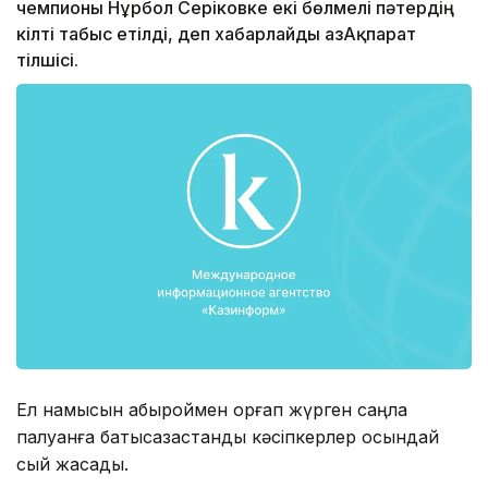
чемпионы Нұрбол Серіковке екі бөлмелі пәтердің
кілті табыс етілді, деп хабарлайды ҚазАқпарат
тілшісі.
Ел намысын абыроймен қорғап жүрген саңлақ
палуанға батысқазақстандық кәсіпкерлер осындай
сый жасады.