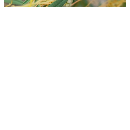
Фото: Владимир Абдулов
Карантиндік өсімдіктен құтылудың жолдары
қандай?
Ауыл шаруашылығы министрлігі Агроөнеркәсіптік
кешендегі мемлекеттік инспекция комитеті БҚО
аумақтық инспекциясының басшысы Ерлан
Орынбаевтің мәлім еткеніндей, арамсояу
(повилика) – сабақ арқылы паразиттік тіршілік ететін
карантиндік өсімдік. Ол ауыл шаруашылығы
дақылдарының өнімділігін төмендетіп қана қоймай,
өнім сапасын нашарлатады, өсімдіктердің
зиянкестер мен ауруларға шалдығуына ықпал