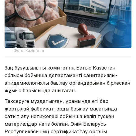
Фото: Kazinform
Заң бұзушылықты комитеттің Батыс Қазақстан
облысы бойынша департаменті санитариялық-
эпидемиологиялық бақылау органдарымен бірлескен
жұмыс барысында анықтаған.
Тексеруге мұздатылған, құрамында еті бар
жартылай фабрикаттарды бақылау мақсатында
сатып алу нәтижелері бойынша келіп түскен
материалдар негіз болған. Өнім Беларусь
Республикасының сертификаттау органы