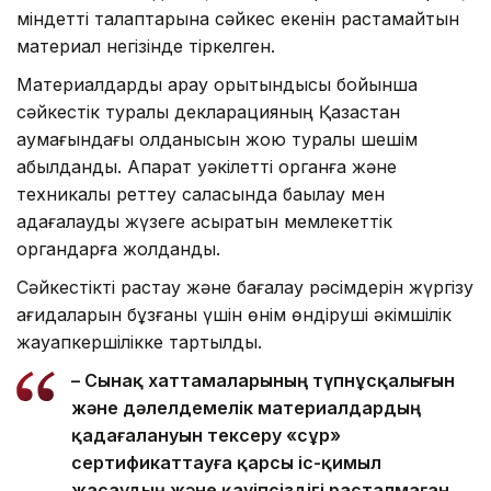
міндетті талаптарына сәйкес екенін растамайтын
материал негізінде тіркелген.
Материалдарды қарау қорытындысы бойынша
сәйкестік туралы декларацияның Қазақстан
аумағындағы қолданысын жою туралы шешім
қабылданды. Ақпарат уәкілетті органға және
техникалық реттеу саласында бақылау мен
қадағалауды жүзеге асыратын мемлекеттік
органдарға жолданды.
Сәйкестікті растау және бағалау рәсімдерін жүргізу
қағидаларын бұзғаны үшін өнім өндіруші әкімшілік
жауапкершілікке тартылды.
– Сынақ хаттамаларының түпнұсқалығын
және дәлелдемелік материалдардың
қадағалануын тексеру «сұр»
сертификаттауға қарсы іс-қимыл
жасаудың және қауіпсіздігі расталмаған