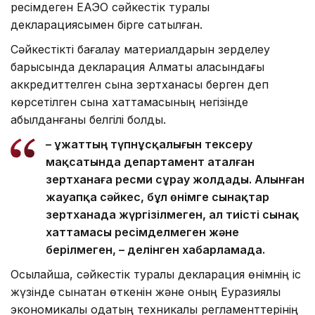
ресімдеген ЕАЭО сәйкестік туралы
декларациясымен бірге сатылған.
Сәйкестікті бағалау материалдарын зерделеу
барысында декларация Алматы қаласындағы
аккредиттелген сынақ зертханасы берген деп
көрсетілген сынақ хаттамасының негізінде
қабылданғаны белгілі болды.
– Құжаттың түпнұсқалығын тексеру
мақсатында департамент аталған
зертханаға ресми сұрау жолдады. Алынған
жауапқа сәйкес, бұл өнімге сынақтар
зертханада жүргізілмеген, ал тиісті сынақ
хаттамасы ресімделмеген және
берілмеген, – делінген хабарламада.
Осылайша, сәйкестік туралы декларация өнімнің іс
жүзінде сынақтан өткенін және оның Еуразиялық
экономикалық одақтың техникалық регламенттерінің