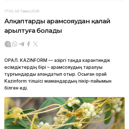
17:00, 08 Тамыз 2026
Алқаптарды арамсояудан қалай
арылтуға болады
ОРАЛ. KAZINFORM — Қазіргі таңда карантиндік
өсімдіктердің бірі – арамсояудың таралуы
тұрғындарды алаңдатып отыр. Осыған орай
Kazinform тілшісі мамандардың пікір-пайымын
білген еді.