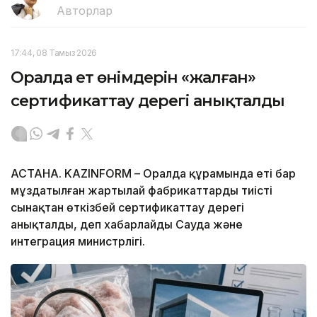
Авторлар
17:44, 08 Тамыз 2026
Оралда ет өнімдерін «жалған»
сертификаттау дерегі анықталды
АСТАНА. KAZINFORM – Оралда құрамында еті бар
мұздатылған жартылай фабрикаттарды тиісті
сынақтан өткізбей сертификаттау дерегі
анықталды, деп хабарлайды Сауда және
интеграция министрлігі.