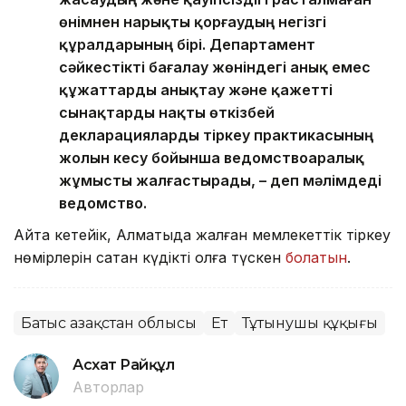
өнімнен нарықты қорғаудың негізгі
құралдарының бірі. Департамент
сәйкестікті бағалау жөніндегі анық емес
құжаттарды анықтау және қажетті
сынақтарды нақты өткізбей
декларацияларды тіркеу практикасының
жолын кесу бойынша ведомствоаралық
жұмысты жалғастырады, – деп мәлімдеді
ведомство.
Айта кетейік, Алматыда жалған мемлекеттік тіркеу
нөмірлерін сатқан күдікті қолға түскен
болатын
.
Батыс Қазақстан облысы
Ет
Тұтынушы құқығы
Асхат Райқұл
Авторлар