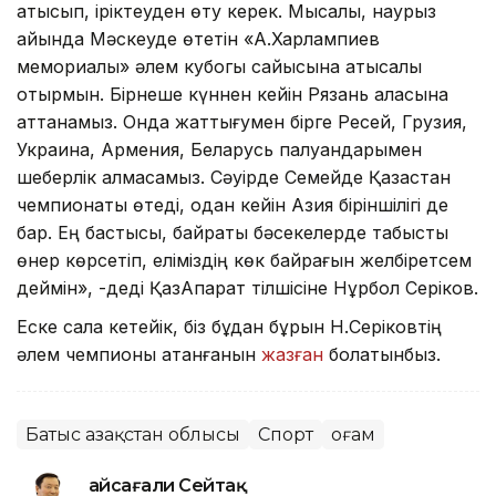
қатысып, іріктеуден өту керек. Мысалы, наурыз
айында Мәскеуде өтетін «А.Харлампиев
мемориалы» әлем кубогы сайысына қатысқалы
отырмын. Бірнеше күннен кейін Рязань қаласына
аттанамыз. Онда жаттығумен бірге Ресей, Грузия,
Украина, Армения, Беларусь палуандарымен
шеберлік алмасамыз. Сәуірде Семейде Қазақстан
чемпионаты өтеді, одан кейін Азия біріншілігі де
бар. Ең бастысы, байрақты бәсекелерде табысты
өнер көрсетіп, еліміздің көк байрағын желбіретсем
деймін», -деді ҚазАқпарат тілшісіне Нұрбол Серіков.
Еске сала кетейік, біз бұдан бұрын Н.Серіковтің
әлем чемпионы атанғанын
жазған
болатынбыз.
Батыс Қазақстан облысы
Спорт
Қоғам
Ғайсағали Сейтақ