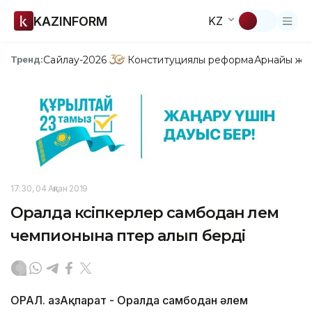
KAZINFORM
KZ
Сайлау-2026
Конституциялық реформа
Арнайы жо
Тренд:
17:30, 04 Ақпан 2019
Оралда кәсіпкерлер самбодан әлем
чемпионына пәтер алып берді
ОРАЛ. ҚазАқпарат - Оралда самбодан әлем