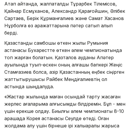
Атап айтқанда, жалпақталдық Тұрарбек Тілемісов,
Қайнар Есмұханов, Александр Қарағойшин, Әлібек
Сартаев, Берік Құрманғалиев және Самат Хасанов
Нұрболға өз қаражаттарына пәтер сатып алып
берді.
Қазақстандық самбошы өткен жылы Румыния
астанасы Бухарестте өткен әлем чемпионатында
топ жарған болатын. Қазталов ауданы Ақпәтер
ауылында туып-өскен оның алғашқы бапкері Жеңіс
Стамғазиев болса, қазір Қазақстанның еңбек сіңірген
жаттықтырушысы Райбек Меңдіғалиевтің қол
астында шыңдалуда.
«Жастар жылында маған осындай тарту жасаған
жерлес ағаларыма алғысымды білдіремін. Бұл - мен
үшін ерекше қолдау. Биылғы әлем чемпионаты 8-10
қарашада Корея астанасы Сеулде өтеді. Оған
жолдама алу үшін бірнеше ірі халықаралық жарысқа