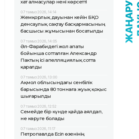
хат алмасулар нені көрсетті
07 тамыз 2026, 14:14
Жемқорлық дауынан кейін БҚО
денсаулық сақтау басқармасының
басшысы жұмысынан босатылды
07 тамыз 2026, 14:05
Әл-Фарабидегі жол апаты
бойынша сотталған Александр
Пактың ісі апелляциялық сотта
қаралды
07 тамыз 2026, 13:00
Ақмол облысындағы сенбілік
барысында 80 тоннаға жуық қоқыс
шығарылды
07 тамыз 2026, 12:52
Семейде бір күнде қайда аялдап,
не көруге болады
07 тамыз 2026, 11:17
Петропавлда Есіл өзенінің