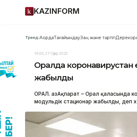
KAZINFORM
Ақорда
Тағайындау
Заң және тәртіп
Дерекқор
Тренд:
14:00, 27 Сәуір 2022
Оралда коронавирустан 
жабылды
ОРАЛ. ҚазАқпарат – Орал қаласында к
модульдік стационар жабылды, деп ха