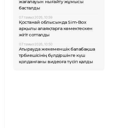
жағалауын нығайту жұмысы
басталды
07 тамыз 2026, 10:59
Қостанай облысында Sim-Box
арқылы алаяқтарға көмектескен
жігіт сотталды
07 тамыз 2026, 10:50
Атырауда жекеменшік балабақша
тәрбиешісінің бүлдіршінге күш
қолданғаны видеоға түсіп қалды