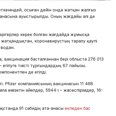
еткеніндей, осыған дейін онда жатқан жалғыз
ханасына ауыстырылды. Оның жағдайы әлі де
рігерлер керек болған жағдайда жұмысқа
іп жатқандықтан, коронавирустың таралу қаупі
тводан.
, вакцинация басталғаннан бері облыста 276 013
– егілуге тиісті тұрғындардың 67 пайызы.
омпонентпен де егілді.
і. Pfizer компаниясының вакцинасын 11 468
бала емізетін әйелдер, 5944-і – жасөспірімдер, 16-
зақстанда 91 сәбидің ата-анасы
екпеден бас