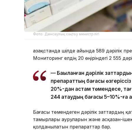
Фото: Денсаулық сақтау министрлігі
Қазақстанда шілде айында 589 дәрілік п
Мониторинг елдің 20 өңіріндегі 2 555 дәр
— Бақыланған дәрілік заттард
препараттың бағасы өзгеріссіз
20%-дан астам төмендесе, тағ
244 атаудың бағасы 5–10%-ға 
Бағасы төмендеген дәрілік заттардың қ
тамырлары ауруларын және асқазан-іше
қолданылатын препараттар бар.