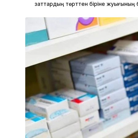
заттардың төрттен біріне жуығының 