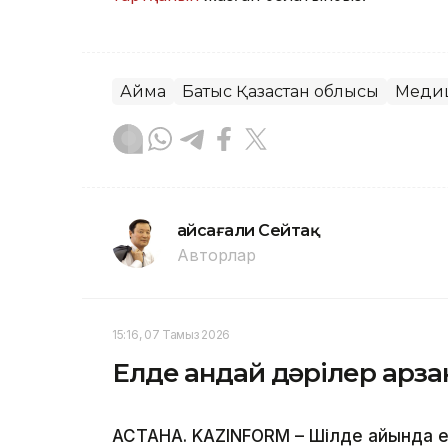
Аймақ
Батыс Қазақстан облысы
Меди
Ғайсағали Сейтақ
Авторлар
15:16, 07 Тамыз 2026
Елде қандай дәрілер арз
АСТАНА. KAZINFORM – Шілде айында ел