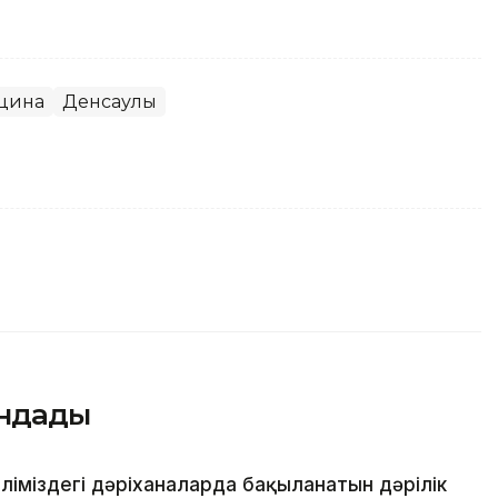
цина
Денсаулық
андады
іміздегі дәріханаларда бақыланатын дәрілік