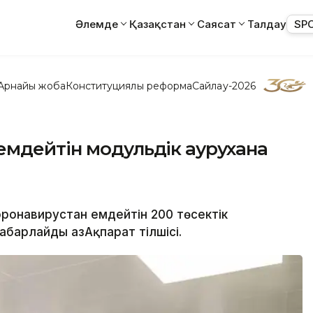
Әлемде
Қазақстан
Саясат
Талдау
SP
Арнайы жоба
Конституциялық реформа
Сайлау-2026
емдейтін модульдік аурухана
оронавирустан емдейтін 200 төсектік
барлайды ҚазАқпарат тілшісі.