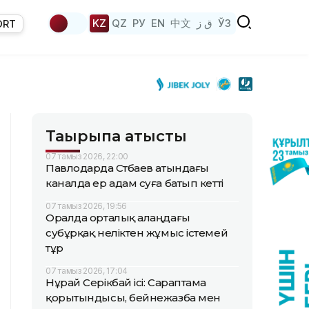
KZ
QZ
РУ
EN
中文
ق ز
ЎЗ
ORT
Тақырыпқа қатысты
07 тамыз 2026, 22:00
Павлодарда Сәтбаев атындағы
каналда ер адам суға батып кетті
07 тамыз 2026, 19:56
Оралда орталық алаңдағы
субұрқақ неліктен жұмыс істемей
тұр
07 тамыз 2026, 17:04
Нұрай Серікбай ісі: Сараптама
қорытындысы, бейнежазба мен