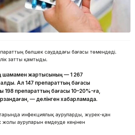
репараттың бөлшек саудадағы бағасы төмендеді.
ілік затты қамтыды.
ың шамамен жартысының — 1 267
 қалды. Ал 147 препараттың бағасы
ы 198 препараттың бағасы 10–20%-ға,
арзандаған, — делінген хабарламада.
атарында инфекциялық ауруларды, жүрек-қан
к жолы ауруларын емдеуде кеңінен