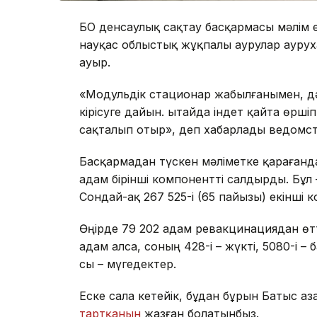
БҚО денсаулық сақтау басқармасы мәлім 
науқас облыстық жұқпалы аурулар ауру
ауыр.
«Модульдік стационар жабылғанымен, дә
кірісуге дайын. Қытайда індет қайта өрш
сақталып отыр», деп хабарлады ведомс
Басқармадан түскен мәліметке қарағанда
адам бірінші компонентті салдырды. Бұл 
Сондай-ақ 267 525-і (65 пайызы) екінші к
Өңірде 79 202 адам ревакцинациядан өтт
адам алса, соның 428-і – жүкті, 5080-і – 
сы – мүгедектер.
Еске сала кетейік, бұдан бұрын Батыс Қа
тартқанын
жазған болатынбыз.