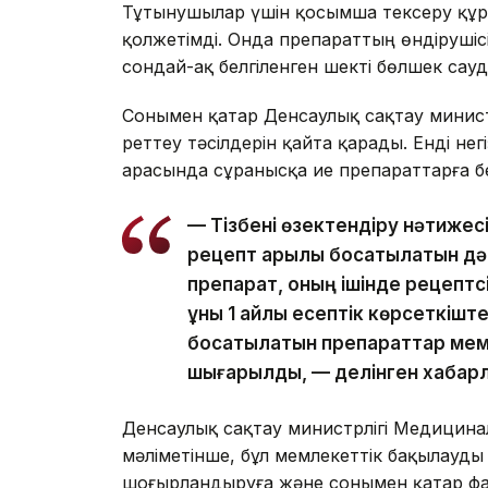
Тұтынушылар үшін қосымша тексеру құр
қолжетімді. Онда препараттың өндірушіс
сондай-ақ белгіленген шекті бөлшек сау
Сонымен қатар Денсаулық сақтау министр
реттеу тәсілдерін қайта қарады. Енді не
арасында сұранысқа ие препараттарға бе
— Тізбені өзектендіру нәтижес
рецепт арқылы босатылатын дәр
препарат, оның ішінде рецептс
құны 1 айлық есептік көрсеткіш
босатылатын препараттар мемл
шығарылды, — делінген хабар
Денсаулық сақтау министрлігі Медицина
мәліметінше, бұл мемлекеттік бақылауды 
шоғырландыруға және сонымен қатар фар