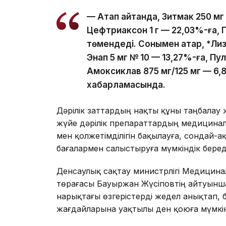
— Атап айтқанда, Зитмак 250 м
Цефтриаксон 1 г — 22,03%-ға, П
төмендеді. Сонымен қатар, *Ли
Энап 5 мг № 10 — 13,27%-ға, Пу
Амоксиклав 875 мг/125 мг — 6
хабарламасында.
Дәрілік заттардың нақты құны таңбалау 
жүйе дәрілік препараттардың медицина
мен қолжетімділігін бақылауға, сондай-а
бағалармен салыстыруға мүмкіндік беред
Денсаулық сақтау министрлігі Медицина
төрағасы Бауыржан Жүсіповтің айтуынш
нарықтағы өзгерістерді жедел анықтап, 
жағдайларына уақтылы ден қоюға мүмкінд