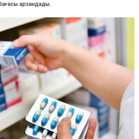
бағасы арзандады.