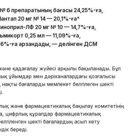
г № 6 препаратының бағасы 24,25%-ға,
антап 20 мг № 14 — 20,1%-ға*
зиноприл-ЛФ 20 мг № 10 — 14,7%-ға,
льмикорт 0,25 мл — 11,09%-ға,
,86%-ға арзандады, — делінген ДСМ
және қадағалау жүйесі арқылы бақыланады. Бұл
лық ұйымдар мен дәріханалардағы қозғалысы
қ нақты бағаларды мемлекет белгілеген шекті
і.
лық және фармацевтикалық бақылау комитетінің
а, цифрлық құралдар фармацевтикалық
белгіленген шекті бағалардың асып кету
ік береді.