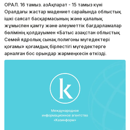
ОРАЛ. 16 тамыз. ҚазАқпарат - 15 тамыз күні
Оралдағы жастар мәдениет сарайында облыстық
ішкі саясат басқармасының және қалалық
жұмыспен қамту және әлеуметтік бағдарламалар
бөлімінің қолдауымен «Батыс Қазақстан облыстық
Семей ядролық сынақ полигоны мүгедектері
қоғамы» қоғамдық бірлестігі мүгедектерге
арналған бос орындар жәрмеңкесін өткізді.