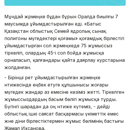
Мұндай жәрмеңке бұдан бұрын Оралда биылғы 7
маусымда ұйымдастырылған еді. «Батыс
Қазақстан облыстық Семей ядролық сынақ
полигоны мүгедектері қоғамы» қоғамдық бірлестігі
ұйымдастырған сол жәрмеңкеде 75 жұмыссыз
тіркеліп, олардың 45-і сол бойда жұмысқа
орналасып, қалғандары қайта даярлау курстарына
жолданған.
- Бірінші рет ұйымдастырылған жәрмеңке
нәтижесінде еңбек етуге құлшынысы жоғары
мүгедек жандар аз емесіне көзіміз жетті. Тіркелген
жұмыссыздардың басым бөлігі жұмысқа тұрды.
Бүгінгі шарадан да оң нәтиже күтеміз, - дейді
облыстық ішкі саясат басқармасы үкіметтік емес
және діни бірлестіктермен жұмыс бөлімінің бастығы
Жамал Ихсанова.