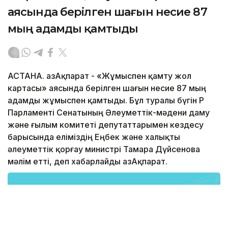
аясында берілген шағын несие 87
мың адамды қамтыды
АСТАНА. ҚазАқпарат - «Жұмыспен қамту жол
картасы» аясында берілген шағын несие 87 мың
адамды жұмыспен қамтыды. Бұл туралы бүгін ҚР
Парламенті Сенатының Әлеуметтік-мәдени даму
және ғылым комитеті депутаттарымен кездесу
барысында еліміздің Еңбек және халықты
әлеуметтік қорғау министрі Тамара Дүйсенова
мәлім етті, деп хабарлайды ҚазАқпарат.