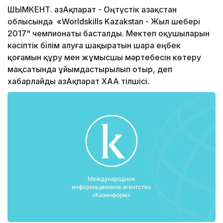
ШЫМКЕНТ. ҚазАқпарат - Оңтүстік Қазақстан
облысында «Worldskills Kazakstan - Жыл шебері
2017" чемпионаты басталды. Мектеп оқушыларын
кәсіптік білім алуға шақыратын шара еңбек
қоғамын құру мен жұмысшы мәртебесін көтеру
мақсатында ұйымдастырылып отыр, деп
хабарлайды ҚазАқпарат ХАА тілшісі.