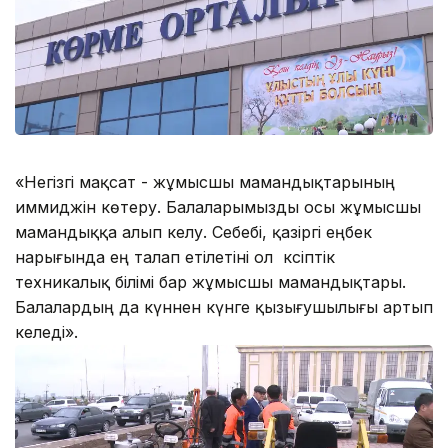
«Негізгі мақсат - жұмысшы мамандықтарының
иммиджін көтеру. Балаларымызды осы жұмысшы
мамандыққа алып келу. Себебі, қазіргі еңбек
нарығында ең талап етілетіні ол кәсіптік
техникалық білімі бар жұмысшы мамандықтары.
Балалардың да күннен күнге қызығушылығы артып
келеді».