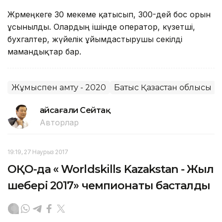
Жәрмеңкеге 30 мекеме қатысып, 300-дей бос орын
ұсынылды. Олардың ішінде оператор, күзетші,
бухгалтер, жүйелік ұйымдастырушы секілді
мамандықтар бар.
Жұмыспен қамту - 2020
Батыс Қазақстан облысы
Ғайсағали Сейтақ
Авторлар
19:19, 27 Наурыз 2017
ОҚО-да « Worldskills Kazakstan - Жыл
шебері 2017» чемпионаты басталды