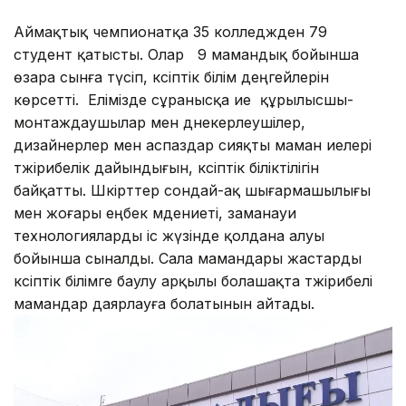
Аймақтық чемпионатқа 35 колледжден 79
студент қатысты. Олар 9 мамандық бойынша
өзара сынға түсіп, кәсіптік білім деңгейлерін
көрсетті. Елімізде сұранысқа ие құрылысшы-
монтаждаушылар мен дәнекерлеушілер,
дизайнерлер мен аспаздар сияқты маман иелері
тәжірибелік дайындығын, кәсіптік біліктілігін
байқатты. Шәкірттер сондай-ақ шығармашылығы
мен жоғары еңбек мәдениеті, заманауи
технологияларды іс жүзінде қолдана алуы
бойынша сыналды. Сала мамандары жастарды
кәсіптік білімге баулу арқылы болашақта тәжірибелі
мамандар даярлауға болатынын айтады.