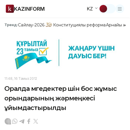
KAZINFORM
KZ
Сайлау-2026
Конституциялық реформа
Арнайы жо
Тренд:
11:48, 16 Тамыз 2012
Оралда мүгедектер үшін бос жұмыс
орындарының жәрмеңкесі
ұйымдастырылды