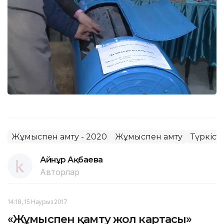
Жұмыспен қамту - 2020
Жұмыспен қамту
Түркіст
Айнұр Ақбаева
Авторлар
14:18, 15 Наурыз 2017
«Жұмыспен қамту жол картасы»