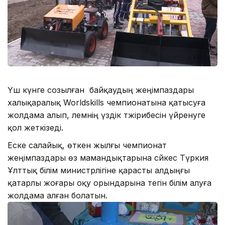
Үш күнге созылған байқаудың жеңімпаздары
халықаралық Worldskills чемпионатына қатысуға
жолдама алып, әлемнің үздік тәжірибесін үйренуге
қол жеткізеді.
Еске салайық, өткен жылғы чемпионат
жеңімпаздары өз мамандықтарына сәйкес Түркия
Ұлттық білім министрлігіне қарасты алдыңғы
қатарлы жоғары оқу орындарына тегін білім алуға
жолдама алған болатын.