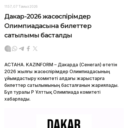
11:57, 07 Тамыз 2026
Дакар-2026 жасөспірімдер
Олимпиадасына билеттер
сатылымы басталды
АСТАНА. KAZINFORM – Дакарда (Сенегал) өтетін
2026 жылғы жасөспірімдер Олимпиадасының
ұйымдастыру комитеті алдағы жарыстарға
билеттер сатылымының басталғанын жариялады.
Бұл туралы ҚР Ұлттық Олимпиада комитеті
хабарлады.