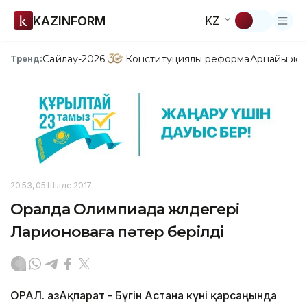
KAZINFORM
KZ
Сайлау-2026
Конституциялық реформа
Арнайы жо
Тренд:
20:53, 05 Шілде 2017
Оралда Олимпиада жүлдегері
Ларионоваға пәтер берілді
ОРАЛ. ҚазАқпарат - Бүгін Астана күні қарсаңында