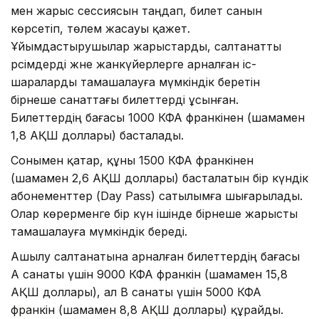
мен жарыс сессиясын таңдап, билет санын
көрсетіп, төлем жасауы қажет.
Ұйымдастырушылар жарыстарды, салтанатты
рәсімдерді және жанкүйерлерге арналған іс-
шараларды тамашалауға мүмкіндік беретін
бірнеше санаттағы билеттерді ұсынған.
Билеттердің бағасы 1000 КФА франкінен (шамамен
1,8 АҚШ доллары) басталады.
Сонымен қатар, құны 1500 КФА франкінен
(шамамен 2,6 АҚШ доллары) басталатын бір күндік
абонементтер (Day Pass) сатылымға шығарылады.
Олар көрерменге бір күн ішінде бірнеше жарысты
тамашалауға мүмкіндік береді.
Ашылу салтанатына арналған билеттердің бағасы
А санаты үшін 9000 КФА франкін (шамамен 15,8
АҚШ доллары), ал B санаты үшін 5000 КФА
франкін (шамамен 8,8 АҚШ доллары) құрайды.