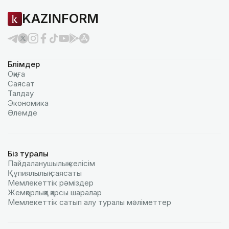
KAZINFORM
Бөлімдер
Оқиға
Саясат
Талдау
Экономика
Әлемде
Біз туралы
Пайдаланушылық келiciм
Құпиялылық саясаты
Мемлекеттік рәміздер
Жемқорлыққа қарсы шаралар
Мемлекеттік сатып алу туралы мәлiметтер