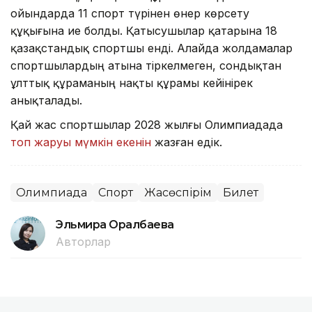
ойындарда 11 спорт түрінен өнер көрсету
құқығына ие болды. Қатысушылар қатарына 18
қазақстандық спортшы енді. Алайда жолдамалар
спортшылардың атына тіркелмеген, сондықтан
ұлттық құраманың нақты құрамы кейінірек
анықталады.
Қай жас спортшылар 2028 жылғы Олимпиадада
топ жаруы мүмкін екенін
жазған едік.
Олимпиада
Спорт
Жасөспірім
Билет
Эльмира Оралбаева
Авторлар