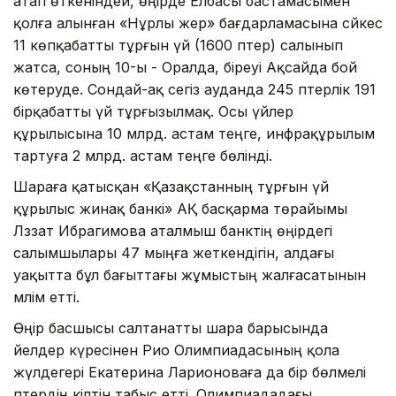
атап өткеніндей, өңірде Елбасы бастамасымен
қолға алынған «Нұрлы жер» бағдарламасына сәйкес
11 көпқабатты тұрғын үй (1600 пәтер) салынып
жатса, соның 10-ы - Оралда, біреуі Ақсайда бой
көтеруде. Сондай-ақ сегіз ауданда 245 пәтерлік 191
бірқабатты үй тұрғызылмақ. Осы үйлер
құрылысына 10 млрд. астам теңге, инфрақұрылым
тартуға 2 млрд. астам теңге бөлінді.
Шараға қатысқан «Қазақстанның тұрғын үй
құрылыс жинақ банкі» АҚ басқарма төрайымы
Ләззат Ибрагимова аталмыш банктің өңірдегі
салымшылары 47 мыңға жеткендігін, алдағы
уақытта бұл бағыттағы жұмыстың жалғасатынын
мәлім етті.
Өңір басшысы салтанатты шара барысында
әйелдер күресінен Рио Олимпиадасының қола
жүлдегері Екатерина Ларионоваға да бір бөлмелі
пәтердің кілтін табыс етті. Олимпиададағы