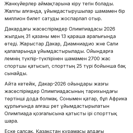
Жанкүйерлер аймақтарына кіру тегін болады.
Жалпы алғанда, ұйымдастырушылар шамамен бір
миллион билет сатуды жоспарлап отыр.
Дакардағы жасөспірімдер Олимпиадасы 2026
жылдың 31 қазаны мен 13 қараша аралығында
өтеді. Жарыстар Дакар, Диамниадио және Сали
қалаларында ұйымдастырылады. Ойындарға
әлемнің түкпір-түкпірінен шамамен 2700 жас
спортшы қатысып, спорттың 25 түрі бойынша бақ
сынайды.
Айта кетейік, Дакар-2026 ойындары жазғы
жасөспірімдер Олимпиадасының тарихындағы
төртінші дода болмақ. Сонымен қатар, бұл Африка
құрлығында алғаш рет ұйымдастырылатын
Олимпиада қозғалысына қатысты ірі спорттық
шара.
Еске салсақ, Қазақстан құрамасы алдағы