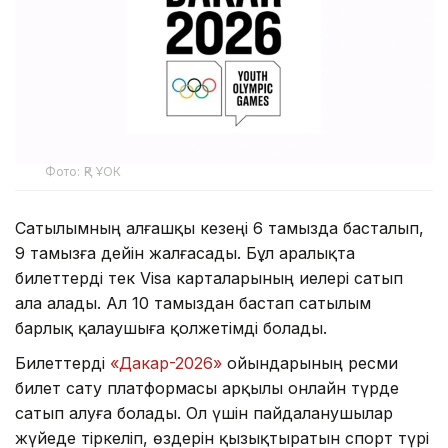
Фото: ҚР ҰОК
Сатылымның алғашқы кезеңі 6 тамызда басталып,
9 тамызға дейін жалғасады. Бұл аралықта
билеттерді тек Visa карталарының иелері сатып
ала алады. Ал 10 тамыздан бастап сатылым
барлық қалаушыға қолжетімді болады.
Билеттерді
«Дакар-2026»
ойындарының ресми
билет сату платформасы арқылы онлайн түрде
сатып алуға болады. Ол үшін пайдаланушылар
жүйеде тіркеліп, өздерін қызықтыратын спорт түрі