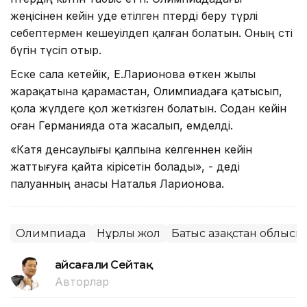
жеңісінен кейін уәде етілген пәтерді беру түрлі
себептермен кешеуілдеп қалған болатын. Оның сәті
бүгін түсіп отыр.
Еске сала кетейік, Е.Ларионова өткен жылы
жарақатына қарамастан, Олимпиадаға қатысып,
қола жүлдеге қол жеткізген болатын. Содан кейін
оған Германияда ота жасалып, емделді.
«Катя денсаулығы қалпына келгеннен кейін
жаттығуға қайта кірісетін болады», - деді
палуанның анасы Наталья Ларионова.
Олимпиада
Нұрлы жол
Батыс Қазақстан облысы
Ғайсағали Сейтақ
Авторлар