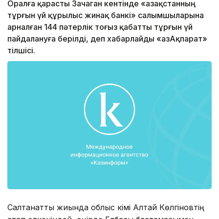
Оралға қарасты Зачаган кентінде «Қазақстанның
тұрғын үй құрылыс жинақ банкі» салымшыларына
арналған 144 пәтерлік тоғыз қабатты тұрғын үй
пайдалануға берілді, деп хабарлайды «ҚазАқпарат»
тілшісі.
Салтанатты жиында облыс әкімі Алтай Көлгіновтің