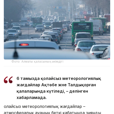
Фото: Алматы қаласының әкімдігі
6 тамызда қолайсыз метеорологиялық
жағдайлар Ақтөбе және Талдықорған
қалаларында күтіледі, – делінген
хабарламада.
Қолайсыз метеорологиялық жағдайлар –
атмосфералық ауаның беткі қабатында зиянды