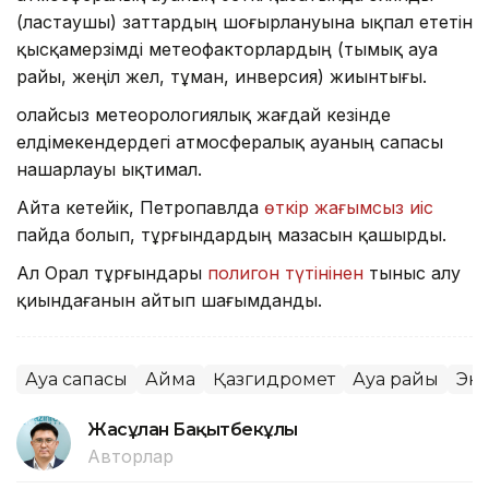
(ластаушы) заттардың шоғырлануына ықпал ететін
қысқамерзімді метеофакторлардың (тымық ауа
райы, жеңіл жел, тұман, инверсия) жиынтығы.
Қолайсыз метеорологиялық жағдай кезінде
елдімекендердегі атмосфералық ауаның сапасы
нашарлауы ықтимал.
Айта кетейік, Петропавлда
өткір жағымсыз иіс
пайда болып, тұрғындардың мазасын қашырды.
Ал Орал тұрғындары
полигон түтінінен
тыныс алу
қиындағанын айтып шағымданды.
Ауа сапасы
Аймақ
Қазгидромет
Ауа райы
Эк
Жасұлан Бақытбекұлы
Авторлар