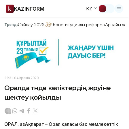
KAZINFORM
KZ
Сайлау-2026
Конституциялық реформа
Арнайы жо
Тренд:
22:31, 04 Қараша 2020
Оралда түнде көліктердің жүруіне
шектеу қойылды
ОРАЛ. ҚазАқпарат – Орал қаласы бас мемлекеттік