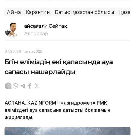
Аймақ
Карантин
Батыс Қазақстан облысы
Қазақ
Ғайсағали Сейтақ
Авторлар
07:30, 06 Тамыз 2026
Бүгін еліміздің екі қаласында ауа
сапасы нашарлайды
АСТАНА. KAZINFORM – «Қазгидромет» РМК
еліміздегі ауа сапасына қатысты болжамын
жариялады.