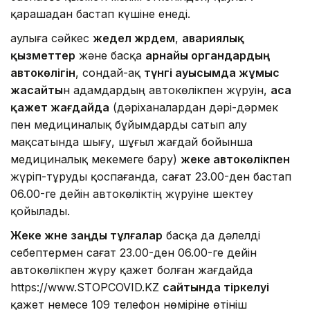
қарашадан бастап күшіне енеді.
Қаулыға сәйкес
жедел жәрдем
,
авариялық
қызметтер
және басқа
арнайы органдардың
автокөлігін
, сондай-ақ
түнгі ауысымда жұмыс
жасайты
н адамдардың автокөлікпен жүруін,
аса
қажет жағдайда
(дәріханалардан дәрі-дәрмек
пен медициналық бұйымдарды сатып алу
мақсатында шығу, шұғыл жағдай бойынша
медициналық мекемеге бару)
жеке автокөлікпен
жүріп-тұруды қоспағанда, сағат 23.00-ден бастап
06.00-ге дейін автокөліктің жүруіне шектеу
қойылады.
Жеке және заңды тұлғалар
басқа да дәлелді
себептермен сағат 23.00-ден 06.00-ге дейін
автокөлікпен жүру қажет болған жағдайда
https://www.STOPCOVID.KZ
сайтында тіркелуі
қажет немесе 109 телефон нөміріне өтініш