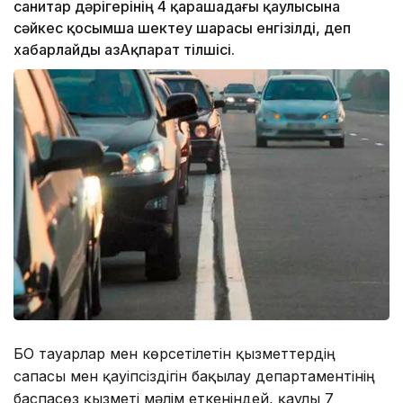
санитар дәрігерінің 4 қарашадағы қаулысына
сәйкес қосымша шектеу шарасы енгізілді, деп
хабарлайды ҚазАқпарат тілшісі.
БҚО тауарлар мен көрсетілетін қызметтердің
сапасы мен қауіпсіздігін бақылау департаментінің
баспасөз қызметі мәлім еткеніндей, қаулы 7