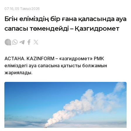
07:16, 05 Тамыз 2026
Бүгін еліміздің бір ғана қаласында ауа
сапасы төмендейді – Қазгидромет
АСТАНА. KAZINFORM – «Қазгидромет» РМК
еліміздегі ауа сапасына қатысты болжамын
жариялады.