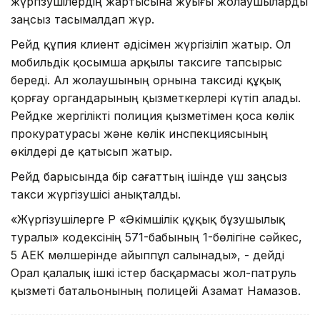
жүргізушілердің жартысына жуығы жолаушыларды
заңсыз тасымалдап жүр.
Рейд құпия клиент әдісімен жүргізіліп жатыр. Ол
мобильдік қосымша арқылы таксиге тапсырыс
береді. Ал жолаушының орнына таксиді құқық
қорғау органдарының қызметкерлері күтіп алады.
Рейдке жергілікті полиция қызметімен қоса көлік
прокуратурасы және көлік инспекциясының
өкілдері де қатысып жатыр.
Рейд барысында бір сағаттың ішінде үш заңсыз
такси жүргізушісі анықталды.
«Жүргізушілерге ҚР «Әкімшілік құқық бұзушылық
туралы» кодексінің 571-бабының 1-бөлігіне сәйкес,
5 АЕК мөлшерінде айыппұл салынады», - дейді
Орал қалалық ішкі істер басқармасы жол-патруль
қызметі батальонының полицейі Азамат Намазов.