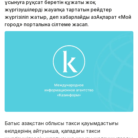
ұсынуға рұқсат беретін құжаты жоқ
жүргізушілерді жауапқа тартатын рейдтер
жүргізіліп жатыр, деп хабарлайды ҚазАқпарат «Мой
город» порталына сілтеме жасап.
Батыс Қазақстан облысы такси қауымдастығы
өкілдерінің айтуынша, қаладағы такси