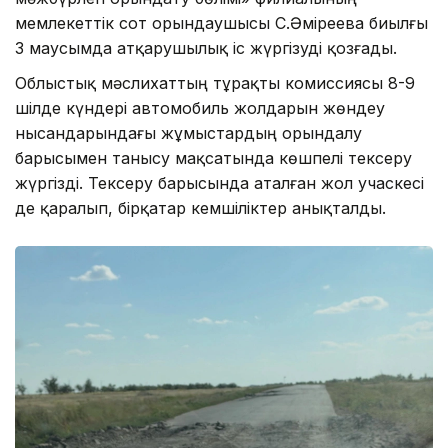
мемлекеттік сот орындаушысы С.Әміреева биылғы
3 маусымда атқарушылық іс жүргізуді қозғады.
Облыстық мәслихаттың тұрақты комиссиясы 8-9
шілде күндері автомобиль жолдарын жөндеу
нысандарындағы жұмыстардың орындалу
барысымен танысу мақсатында көшпелі тексеру
жүргізді. Тексеру барысында аталған жол учаскесі
де қаралып, бірқатар кемшіліктер анықталды.