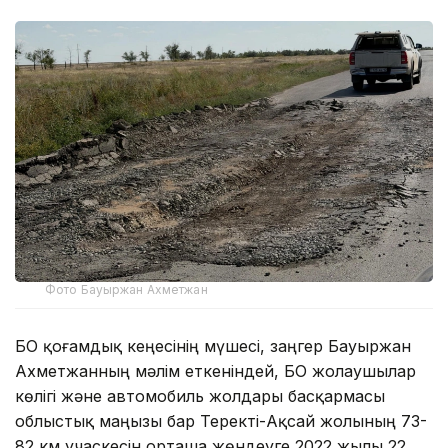
Фото Бауыржан Ахметжан
БҚО қоғамдық кеңесінің мүшесі, заңгер Бауыржан
Ахметжанның мәлім еткеніндей, БҚО жолаушылар
көлігі және автомобиль жолдары басқармасы
облыстық маңызы бар Теректі-Ақсай жолының 73-
82 км учаскесін орташа жөндеуге 2022 жылы 22