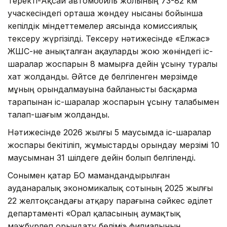
Теректі-Ақсай автомобиль жолының 73-82 км
учаскесіндегі орташа жөндеу нысаны бойынша
кепілдік міндеттемелер аясында комиссиялық
тексеру жүргізілді. Тексеру нәтижесінде «Елжас»
ЖШС-не анықталған ақауларды жою жөніндегі іс-
шаралар жоспарын 8 мамырға дейін ұсыну туралы
хат жолданды. Әйтсе де белгіленген мерзімде
мұның орындалмауына байланысты басқарма
тарапынан іс-шаралар жоспарын ұсыну талабымен
талап-шағым жолданды.
Нәтижесінде 2026 жылғы 5 маусымда іс-шаралар
жоспары бекітіліп, жұмыстарды орындау мерзімі 10
маусымнан 31 шілдеге дейін болып белгіленді.
Сонымен қатар БҚО мамандандырылған
ауданаралық экономикалық сотының 2025 жылғы
22 желтоқсандағы атқару парағына сәйкес әділет
департаменті «Орал қаласының аумақтық
мәжбүрлеп орындату бөлімі» филиалының