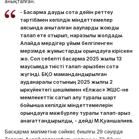
анықталған.
- Басқарма дауды сотқа дейін реттеу
тәртібімен кепілдік міндеттемелер
аясында анықталған ақауларды жоюды
талап ете отырып, наразылық жолдады.
Алайда мердігер ұйым белгіленген
мерзімде жұмыстарды орындауға кіріскен
жоқ. Сол себепті басқарма 2025 жылы 13
маусымда тиісті талап-арызбен сотқа
жүгінді. БҚО мамандандырылған
ауданаралық сотының 2025 жылғы 2
қыркүйектегі шешімімен «Елжас» ЖШС-не
мемлекеттік сатып алу туралы шарт
бойынша кепілдік міндеттемелерін
орындауға мәжбүрлеу туралы талап-арыз
қанағаттандырылды, - дейді М.Қуаншалиев.
Басқарма мәліметіне сәйкес биылғы 29 сәуірде