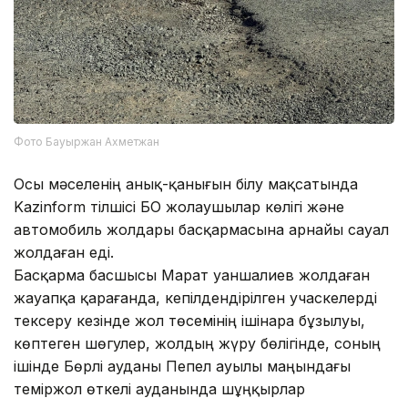
Фото Бауыржан Ахметжан
Осы мәселенің анық-қанығын білу мақсатында
Kazinform тілшісі БҚО жолаушылар көлігі және
автомобиль жолдары басқармасына арнайы сауал
жолдаған еді.
Басқарма басшысы Марат Қуаншалиев жолдаған
жауапқа қарағанда, кепілдендірілген учаскелерді
тексеру кезінде жол төсемінің ішінара бұзылуы,
көптеген шөгулер, жолдың жүру бөлігінде, соның
ішінде Бөрлі ауданы Пепел ауылы маңындағы
теміржол өткелі ауданында шұңқырлар