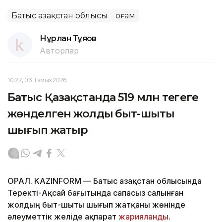
Батыс Қазақстан облысы
Қоғам
Нұрлан Тұяқов
Авторлар
10:27, 06 Тамыз 2026
Батыс Қазақстанда 519 млн теңгеге
жөнделген жолдың быт-шыты
шығып жатыр
ОРАЛ. KAZINFORM — Батыс Қазақстан облысында
Теректі-Ақсай бағытында сапасыз салынған
жолдың быт-шыты шығып жатқаны жөнінде
әлеуметтік желіде ақпарат
жарияланды
.