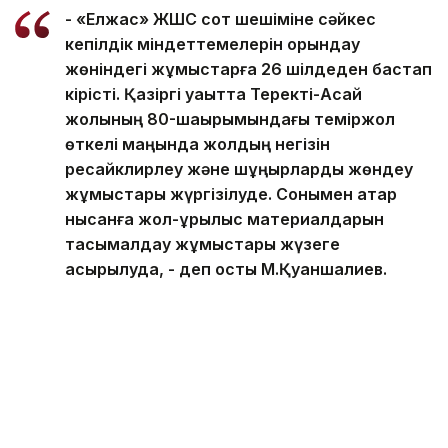
- «Елжас» ЖШС сот шешіміне сәйкес
кепілдік міндеттемелерін орындау
жөніндегі жұмыстарға 26 шілдеден бастап
кірісті. Қазіргі уақытта Теректі-Ақсай
жолының 80-шақырымындағы теміржол
өткелі маңында жолдың негізін
ресайклирлеу және шұңқырларды жөндеу
жұмыстары жүргізілуде. Сонымен қатар
нысанға жол-құрылыс материалдарын
тасымалдау жұмыстары жүзеге
асырылуда, - деп қосты М.Қуаншалиев.
Еске сала кетейік, бұдан бұрын БҚО-да тұрғындар
жолдың нашарлығын айтып наразылық білдіргенін
жазған едік
.
Сондай-ақ БҚО-да жолды күтіп ұстамаған мердігер
мекемеге айыппұл
салынды
.