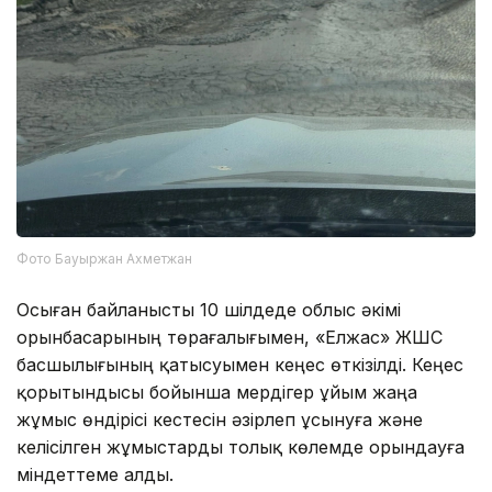
Фото Бауыржан Ахметжан
Осыған байланысты 10 шілдеде облыс әкімі
орынбасарының төрағалығымен, «Елжас» ЖШС
басшылығының қатысуымен кеңес өткізілді. Кеңес
қорытындысы бойынша мердігер ұйым жаңа
жұмыс өндірісі кестесін әзірлеп ұсынуға және
келісілген жұмыстарды толық көлемде орындауға
міндеттеме алды.