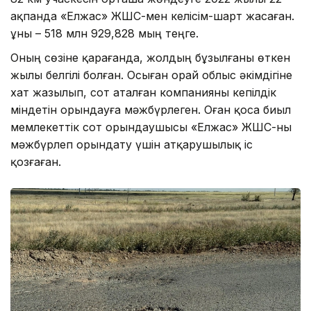
ақпанда «Елжас» ЖШС-мен келісім-шарт жасаған.
Құны – 518 млн 929,828 мың теңге.
Оның сөзіне қарағанда, жолдың бұзылғаны өткен
жылы белгілі болған. Осыған орай облыс әкімдігіне
хат жазылып, сот аталған компанияны кепілдік
міндетін орындауға мәжбүрлеген. Оған қоса биыл
мемлекеттік сот орындаушысы «Елжас» ЖШС-ны
мәжбүрлеп орындату үшін атқарушылық іс
қозғаған.