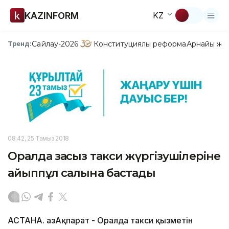
KAZINFORM
KZ
Сайлау-2026
Конституциялық реформа
Арнайы жо
Тренд:
08:42, 25 Тамыз 2018
Оралда заңсыз такси жүргізушілеріне
айыппұл салына бастады
АСТАНА. ҚазАқпарат - Оралда такси қызметін