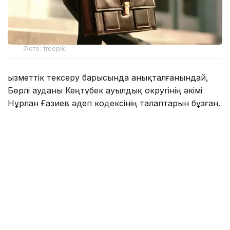
Фото: freepik
Қызметтік тексеру барысында анықталғанындай,
Бөрлі ауданы Кеңтүбек ауылдық округінің әкімі
Нұрлан Ғазиев әдеп кодексінің талаптарын бұзған.
Атап айтқанда, ауыл әкімі биылғы 10 мамыр күні
ортақ чатта тұрғынға қатысты «Мен сені
жұмыссыз қалдырамын. Сенің точкаңды жауып
тастаймын» деген хабарлама жіберген.
Әдеп жөніндегі кеңес мүшелері Нұрлан Ғазиевке
ескерту түріндегі тәртіптік шара қолдану қажет
деп тапты.
Сол секілді Бөкей ордасы ауданы жер
қатынастары бөлімінің басшысы Руслан Кариннің