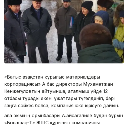
«Батыс Қазақстан құрылыс материалдары
корпорациясы» АҚ бас директоры Мұхаметжан
Кенжеғұловтың айтуынша, аталмыш үйде 12
отбасы тұрады екен. Құжаттары түгелденіп, бәрі
заңға сәйкес болса, компания іске кірісуге дайын.
Қала әкімінің орынбасары А.Қайсағалиев бұдан бұрын
«Болашақ-Т» ЖШС құрылыс компаниясы