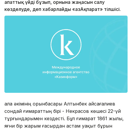
апаттық үйді бұзып, орнына жаңасын салу
көзделуде, деп хабарлайды «ҚазАқпарат» тілшісі.
Қала әкімінің орынбасары Алтынбек Қайсағалиев
сондай ғимараттың бірі - Некрасов көшесі 22-үй
тұрғындарымен кездесті. Бұл ғимарат 1861 жылы,
яғни бір жарым ғасырдан астам уақыт бұрын