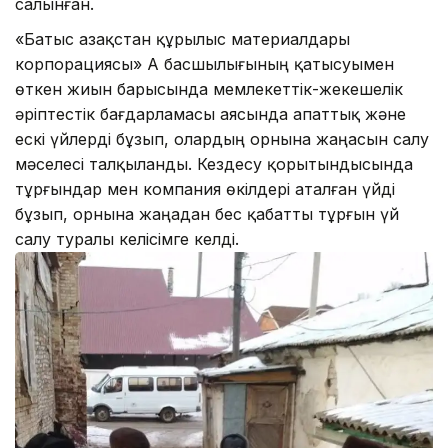
салынған.
«Батыс Қазақстан құрылыс материалдары
корпорациясы» АҚ басшылығының қатысуымен
өткен жиын барысында мемлекеттік-жекешелік
әріптестік бағдарламасы аясында апаттық және
ескі үйлерді бұзып, олардың орнына жаңасын салу
мәселесі талқыланды. Кездесу қорытындысында
тұрғындар мен компания өкілдері аталған үйді
бұзып, орнына жаңадан бес қабатты тұрғын үй
салу туралы келісімге келді.