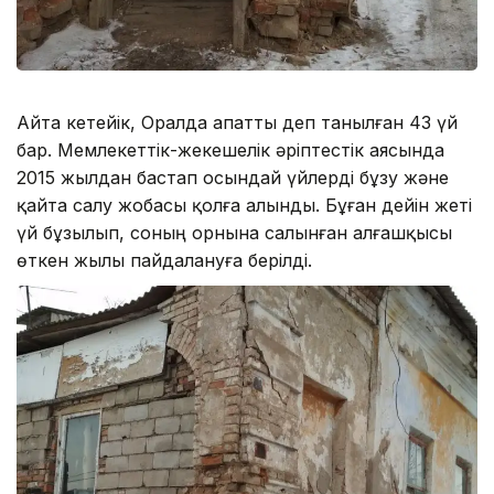
Айта кетейік, Оралда апатты деп танылған 43 үй
бар. Мемлекеттік-жекешелік әріптестік аясында
2015 жылдан бастап осындай үйлерді бұзу және
қайта салу жобасы қолға алынды. Бұған дейін жеті
үй бұзылып, соның орнына салынған алғашқысы
өткен жылы пайдалануға берілді.