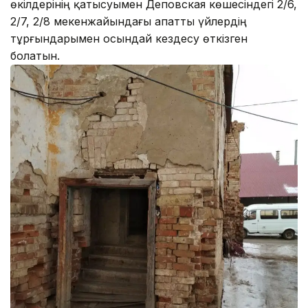
өкілдерінің қатысуымен Деповская көшесіндегі 2/6,
2/7, 2/8 мекенжайындағы апатты үйлердің
тұрғындарымен осындай кездесу өткізген
болатын.