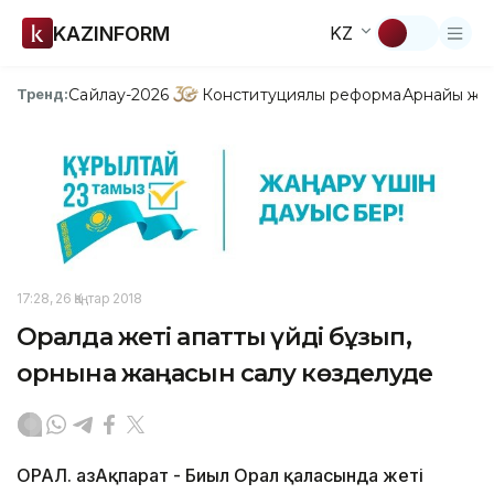
KAZINFORM
KZ
Сайлау-2026
Конституциялық реформа
Арнайы жо
Тренд:
17:28, 26 Қаңтар 2018
Оралда жеті апаттық үйді бұзып,
орнына жаңасын салу көзделуде
ОРАЛ. ҚазАқпарат - Биыл Орал қаласында жеті