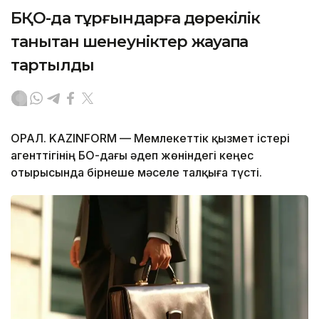
БҚО-да тұрғындарға дөрекілік
танытқан шенеуніктер жауапқа
тартылды
ОРАЛ. KAZINFORM — Мемлекеттік қызмет істері
агенттігінің БҚО-дағы әдеп жөніндегі кеңес
отырысында бірнеше мәселе талқыға түсті.