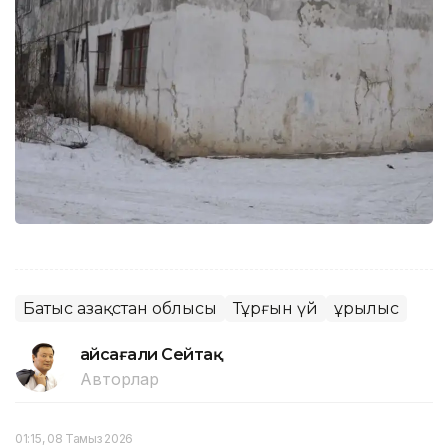
Батыс Қазақстан облысы
Тұрғын үй
Құрылыс
Ғайсағали Сейтақ
Авторлар
01:15, 08 Тамыз 2026