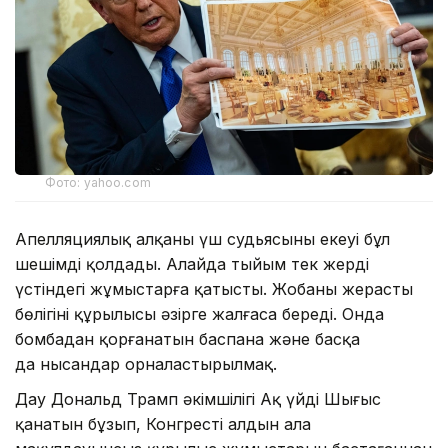
Фото: yahoo.com
Апелляциялық алқаның үш судьясының екеуі бұл
шешімді қолдады. Алайда тыйым тек жердің
үстіндегі жұмыстарға қатысты. Жобаның жерасты
бөлігінің құрылысы әзірге жалғаса береді. Онда
бомбадан қорғанатын баспана және басқа
да нысандар орналастырылмақ.
Дау Дональд Трамп әкімшілігі Ақ үйдің Шығыс
қанатын бұзып, Конгрестің алдын ала