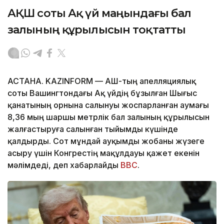
АҚШ соты Ақ үй маңындағы бал
залының құрылысын тоқтатты
АСТАНА. KAZINFORM — АҚШ-тың апелляциялық
соты Вашингтондағы Ақ үйдің бұзылған Шығыс
қанатының орнына салынуы жоспарланған аумағы
8,36 мың шаршы метрлік бал залының құрылысын
жалғастыруға салынған тыйымды күшінде
қалдырды. Сот мұндай ауқымды жобаны жүзеге
асыру үшін Конгрестің мақұлдауы қажет екенін
мәлімдеді, деп хабарлайды
BBC
.