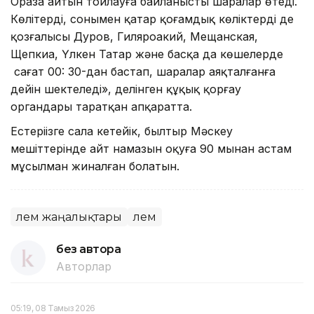
Ораза айтын тойлауға байланысты шаралар өтеді.
Көлітердің, сонымен қатар қоғамдық көліктердің де
қозғалысы Дуров, Гиляроакий, Мещанская,
Щепкиа, Үлкен Татар және басқа да көшелерде
сағат 00: 30-дан бастап, шаралар аяқталғанға
дейін шектеледі», делінген құқық қорғау
органдары таратқан апқаратта.
Естеріңізге сала кетейік, былтыр Мәскеу
мешіттерінде айт намазын оқуға 90 мыңнан астам
мұсылман жиналған болатын.
Әлем жаңалықтары
Әлем
без автора
Авторлар
05:19, 08 Тамыз 2026