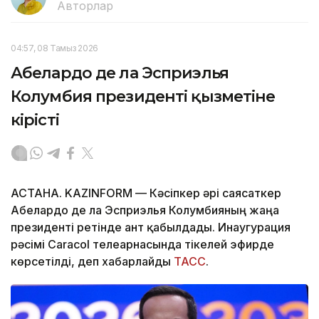
Авторлар
04:57, 08 Тамыз 2026
Абелардо де ла Эсприэлья
Колумбия президенті қызметіне
кірісті
АСТАНА. KAZINFORM —
Кәсіпкер әрі саясаткер
Абелардо де ла Эсприэлья Колумбияның жаңа
президенті ретінде ант қабылдады. Инаугурация
рәсімі Caracol телеарнасында тікелей эфирде
көрсетілді, деп хабарлайды
ТАСС
.