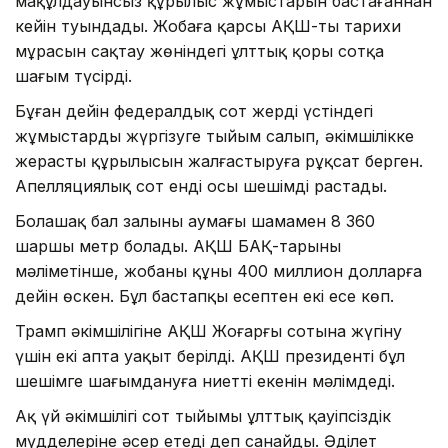
мақұлдауынсыз құрылыс жұмыстарын бастағаннан
кейін туындады. Жобаға қарсы АҚШ-тың тарихи
мұрасын сақтау жөніндегі ұлттық қоры сотқа
шағым түсірді.
Бұған дейін федералдық сот жердің үстіндегі
жұмыстарды жүргізуге тыйым салып, әкімшілікке
жерасты құрылысын жалғастыруға рұқсат берген.
Апелляциялық сот енді осы шешімді растады.
Болашақ бал залының аумағы шамамен 8 360
шаршы метр болады. АҚШ БАҚ-тарының
мәліметінше, жобаның құны 400 миллион долларға
дейін өскен. Бұл бастапқы есептен екі есе көп.
Трамп әкімшілігіне АҚШ Жоғарғы сотына жүгіну
үшін екі апта уақыт берілді. АҚШ президенті бұл
шешімге шағымдануға ниетті екенін мәлімдеді.
Ақ үй әкімшілігі сот тыйымы ұлттық қауіпсіздік
мүдделеріне әсер етеді деп санайды. Әділет