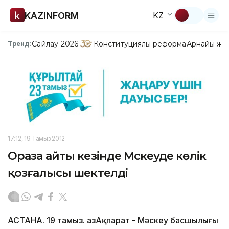
KAZINFORM
KZ
Сайлау-2026
Конституциялық реформа
Арнайы жо
Тренд:
17:12, 19 Тамыз 2012
Ораза айты кезінде Мәскеуде көлік
қозғалысы шектелді
АСТАНА. 19 тамыз. ҚазАқпарат - Мәскеу басшылығы