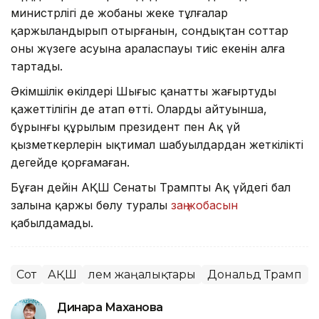
министрлігі де жобаны жеке тұлғалар
қаржыландырып отырғанын, сондықтан соттар
оның жүзеге асуына араласпауы тиіс екенін алға
тартады.
Әкімшілік өкілдері Шығыс қанатты жаңғыртудың
қажеттілігін де атап өтті. Олардың айтуынша,
бұрынғы құрылым президент пен Ақ үй
қызметкерлерін ықтимал шабуылдардан жеткілікті
деңгейде қорғамаған.
Бұған дейін АҚШ Сенаты Трамптың Ақ үйдегі бал
залына қаржы бөлу туралы
заң жобасын
қабылдамады.
Сот
АҚШ
Әлем жаңалықтары
Дональд Трамп
Динара Маханова