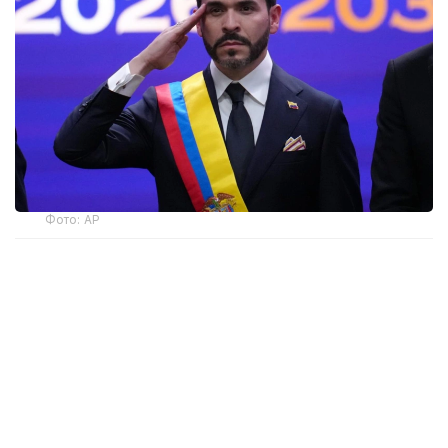
Фото: AP
— Ант етемін және Колумбияның
Конституциясы мен заңдарын адал
сақтауға халық алдында уәде беремін, —
деді мемлекет басшысы парламент
мүшелерінің қатысуымен өткен рәсімде.
Инаугурация Колумбия астанасында емес, елдің
батысындағы Кали қаласында өтті. Рәсімге