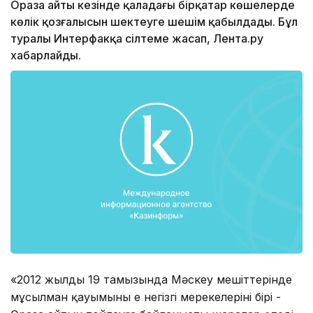
Ораза айты кезінде қаладағы бірқатар көшелерде
көлік қозғалысын шектеуге шешім қабылдады. Бұл
туралы Интерфакқа сілтеме жасап, Лента.ру
хабарлайды.
«2012 жылдың 19 тамызында Мәскеу мешіттерінде
мұсылман қауымының ең негізгі мерекелерінің бірі -