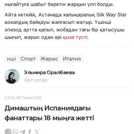
нығайтуға шабыт беретін жарқын үлгі болды.
Айта кетейік, Астанада халықаралық Silk Way Star
вокалдық байқауы жалғасып жатыр. Үшінші
эпизод артта қалып, жобадан тағы бір қатысушы
шығып, жарыс одан әрі
қыза түсті.
Әнші
Спорт
Жарыс
Италия
Эльмира Оралбаева
Авторлар
03:04, 08 Тамыз 2026
Димаштың Испаниядағы
фанаттары 18 мыңға жетті