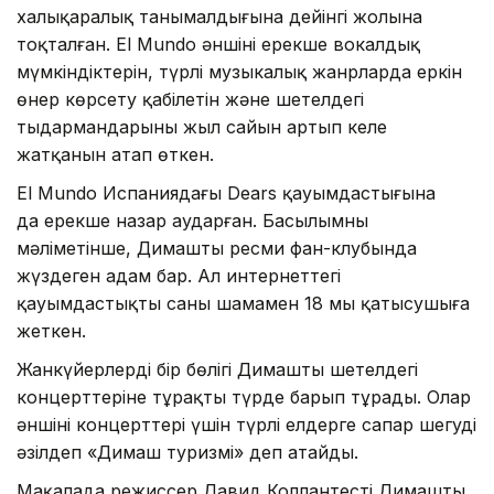
халықаралық танымалдығына дейінгі жолына
тоқталған. El Mundo әншінің ерекше вокалдық
мүмкіндіктерін, түрлі музыкалық жанрларда еркін
өнер көрсету қабілетін және шетелдегі
тыңдармандарының жыл сайын артып келе
жатқанын атап өткен.
El Mundo Испаниядағы Dears қауымдастығына
да ерекше назар аударған. Басылымның
мәліметінше, Димаштың ресми фан-клубында
жүздеген адам бар. Ал интернеттегі
қауымдастықтың саны шамамен 18 мың қатысушыға
жеткен.
Жанкүйерлердің бір бөлігі Димаштың шетелдегі
концерттеріне тұрақты түрде барып тұрады. Олар
әншінің концерттері үшін түрлі елдерге сапар шегуді
әзілдеп «Димаш туризмі» деп атайды.
Мақалада режиссер Давид Коллантестің Димаштың