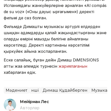
Испаниядағы жанкүйерлеріне арналған «Al compás
de su voz» («Оның дауыс ырғағымен») деректі
фильмі де сөз болған.
Фильмде Димаштың музыкасы әртүрлі елдерден
шыққан адамдарды қалай жақындастырғаны және
олардың өмірінің маңызды бөлігіне айналғаны
көрсетіледі. Деректі картинаның көрсетілімі
қыркүйек айына жоспарланған.
Еске салайық, бұған дейін Димаш DiMENSIONS
атты жаңа әлемдік турнесін
жариялағанын
хабарлаған едік.
Мәдениет
Әнші
Димаш Құдайберген
Музыка
Мейірман Лес
Авторлар