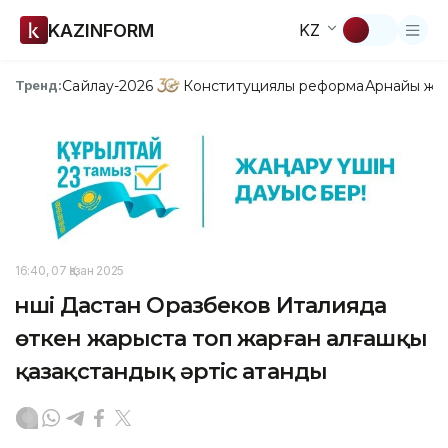
KAZINFORM
KZ
Сайлау-2026
Конституциялық реформа
Арнайы жо
Тренд:
16:40, 07 Қазан 2025
Әнші Дастан Оразбеков Италияда
өткен жарыста топ жарған алғашқы
қазақстандық әртіс атанды