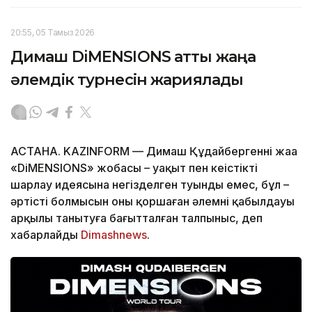
20:55, 05 Тамыз 2026
Димаш DiMENSIONS атты жаңа
әлемдік турнесін жариялады
АСТАНА. KAZINFORM — Димаш Құдайбергеннің жаңа
«DiMENSIONS» жобасы – уақыт пен кеңістікті
шарлау идеясына негізделген туынды емес, бұл –
әртістің болмысын оны қоршаған әлемнің қабылдауы
арқылы танытуға бағытталған талпыныс, деп
хабарлайды
Dimashnews
.