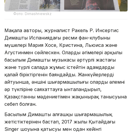
Фото: Dimashnewskz
Мақала авторы, журналист Ракель Р. Инсертис
Димаштың Испаниядағы ресми фан-клубының
мүшелері Мария Хосе, Кристина, Льюиса және
Агустинмен сөйлескен. Олардың әңгімелері арқылы
басылым Димаштың музыкасы әртүрлі жастағы
және түрлі салада жұмыс істейтін адамдарды
қалай біріктіргенін баяндайды. Жанкүйерлердің
айтуынша, әншінің шығармашылығы оларды әлемнің
әр түкпіріне саяхаттауға ынталандырып,
Қазақстанның мәдениетімен жақынырақ танысуына
себеп болған.
Басылым Димаштың алғашқы шығармашылық
жетістіктерінен бастап, 2017 жылы Қытайдағы
Singer шоуына қатысуы мен одан кейінгі