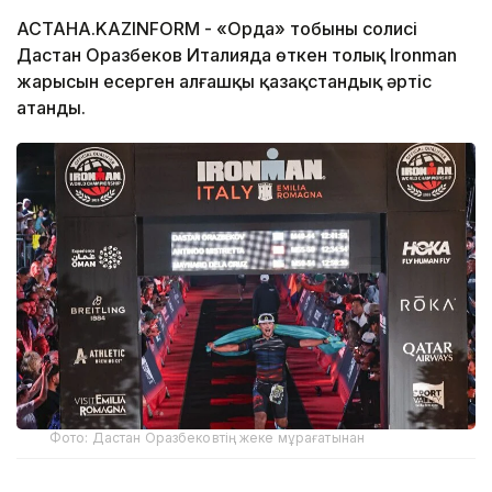
АСТАНА.KAZINFORM - «Орда» тобының солисі
Дастан Оразбеков Италияда өткен толық Ironman
жарысын еңсерген алғашқы қазақстандық әртіс
атанды.
Фото: Дастан Оразбековтің жеке мұрағатынан