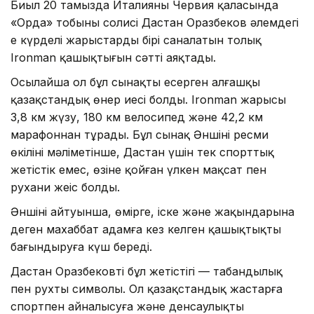
Биыл 20 тамызда Италияның Червия қаласында
«Орда» тобының солисі Дастан Оразбеков әлемдегі
ең күрделі жарыстардың бірі саналатын толық
Ironman қашықтығын сәтті аяқтады.
Осылайша ол бұл сынақты еңсерген алғашқы
қазақстандық өнер иесі болды. Ironman жарысы
3,8 км жүзу, 180 км велосипед және 42,2 км
марафоннан тұрады. Бұл сынақ Әншінің ресми
өкілінің мәліметінше, Дастан үшін тек спорттық
жетістік емес, өзіне қойған үлкен мақсат пен
рухани жеңіс болды.
Әншінің айтуынша, өмірге, іске және жақындарына
деген махаббат адамға кез келген қашықтықты
бағындыруға күш береді.
Дастан Оразбековтің бұл жетістігі — табандылық
пен рухтың символы. Ол қазақстандық жастарға
спортпен айналысуға және денсаулықты