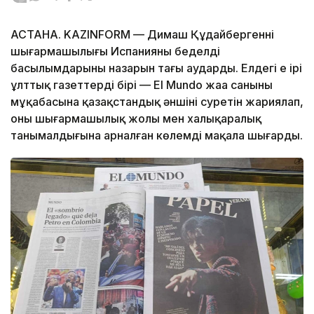
АСТАНА. KAZINFORM — Димаш Құдайбергеннің
шығармашылығы Испанияның беделді
басылымдарының назарын тағы аударды. Елдегі ең ірі
ұлттық газеттердің бірі — El Mundo жаңа санының
мұқабасына қазақстандық әншінің суретін жариялап,
оның шығармашылық жолы мен халықаралық
танымалдығына арналған көлемді мақала шығарды.