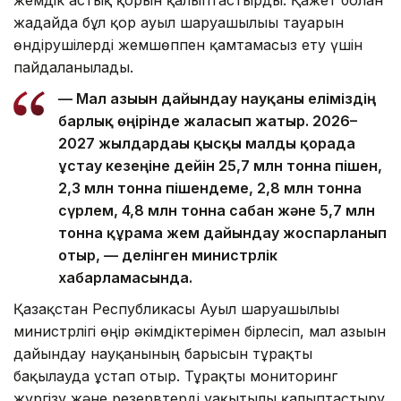
жемдік астық қорын қалыптастырды. Қажет болған
жағдайда бұл қор ауыл шаруашылығы тауарын
өндірушілерді жемшөппен қамтамасыз ету үшін
пайдаланылады.
— Мал азығын дайындау науқаны еліміздің
барлық өңірінде жалғасып жатыр. 2026–
2027 жылдардағы қысқы малды қорада
ұстау кезеңіне дейін 25,7 млн тонна пішен,
2,3 млн тонна пішендеме, 2,8 млн тонна
сүрлем, 4,8 млн тонна сабан және 5,7 млн
тонна құрама жем дайындау жоспарланып
отыр, — делінген министрлік
хабарламасында.
Қазақстан Республикасы Ауыл шаруашылығы
министрлігі өңір әкімдіктерімен бірлесіп, мал азығын
дайындау науқанының барысын тұрақты
бақылауда ұстап отыр. Тұрақты мониторинг
жүргізу және резервтерді уақытылы қалыптастыру