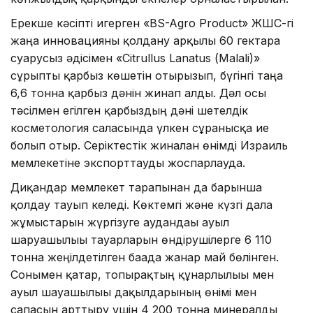
Ерекше кәсіпті игерген «BS-Agro Product» ЖШС-гі
жаңа инновацияны қолдану арқылы 60 гектарға
суғарусыз әдісімен «Сitrullus Lanatus (Мalali)»
сұрыпты қарбыз көшетін отырғызып, бүгінгі таңға
6,6 тонна қарбыз дәнін жинап алды. Дәл осы
тәсілмен егілген қарбыздың дәні шетелдік
косметология саласында үлкен сұранысқа ие
болып отыр. Серіктестік жиналған өнімді Израиль
мемлекетіне экспорттауды жоспарлауда.
Диқандар мемлекет тарапынан да барынша
қолдау тауып келеді. Көктемгі және күзгі дала
жұмыстарын жүргізуге аудандағы ауыл
шаруашылығы тауарларын өндірушілерге 6 110
тонна жеңілдетілген бағада жанар май бөлінген.
Сонымен қатар, топырақтың құнарлылығы мен
ауыл шауашылығы дақылдарының өнімі мен
сапасын арттыру үшін 4 200 тонна минералды