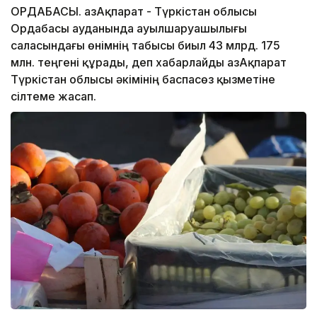
ОРДАБАСЫ. ҚазАқпарат - Түркістан облысы
Ордабасы ауданында ауылшаруашылығы
саласындағы өнімнің табысы биыл 43 млрд. 175
млн. теңгені құрады, деп хабарлайды ҚазАқпарат
Түркістан облысы әкімінің баспасөз қызметіне
сілтеме жасап.