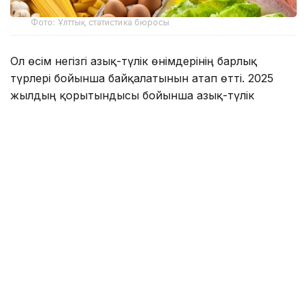
Фото: Ұлттық статистика бюросы
Ол өсім негізгі азық-түлік өнімдерінің барлық
түрлері бойынша байқалатынын атап өтті. 2025
жылдың қорытындысы бойынша азық-түлік
өндірісінің көлемі 4 трлн теңгеге жетіп, 8,4%-ға
артты.
2026 жылдың бірінші жартыжылдығында сала
жоғары өсу қарқынын сақтап, өндіріс көлемі өткен
жылдың сәйкес кезеңімен салыстырғанда 14,7%-ға
ұлғайды.
— Агроөнеркәсіптік кешеннің негізгі
капиталына салынған инвестициялар
көлемі де тұрақты оң динамика көрсетіп,
1,6 трлн теңгеге жетті, бұл өткен жылдың
деңгейінен 46%-ға жоғары. 2026 жылдың