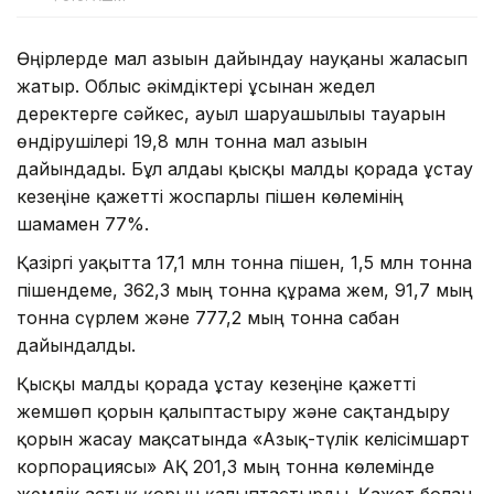
Өңірлерде мал азығын дайындау науқаны жалғасып
жатыр. Облыс әкімдіктері ұсынған жедел
деректерге сәйкес, ауыл шаруашылығы тауарын
өндірушілері 19,8 млн тонна мал азығын
дайындады. Бұл алдағы қысқы малды қорада ұстау
кезеңіне қажетті жоспарлы пішен көлемінің
шамамен 77%.
Қазіргі уақытта 17,1 млн тонна пішен, 1,5 млн тонна
пішендеме, 362,3 мың тонна құрама жем, 91,7 мың
тонна сүрлем және 777,2 мың тонна сабан
дайындалды.
Қысқы малды қорада ұстау кезеңіне қажетті
жемшөп қорын қалыптастыру және сақтандыру
қорын жасау мақсатында «Азық-түлік келісімшарт
корпорациясы» АҚ 201,3 мың тонна көлемінде