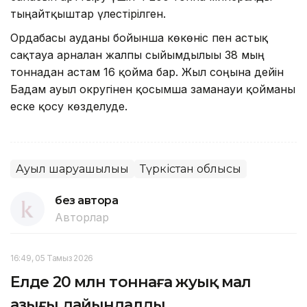
тыңайтқыштар үлестірілген.
Ордабасы ауданы бойынша көкөніс пен астық
сақтауға арналған жалпы сыйымдылығы 38 мың
тоннадан астам 16 қойма бар. Жыл соңына дейін
Бадам ауыл округінен қосымша заманауи қойманы
еске қосу көзделуде.
Ауыл шаруашылығы
Түркістан облысы
без автора
Авторлар
16:49, 05 Тамыз 2026
Елде 20 млн тоннаға жуық мал
азығы дайындалды