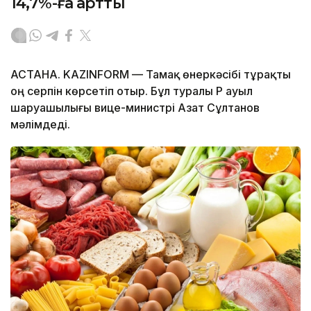
14,7%-ға артты
АСТАНА. KAZINFORM — Тамақ өнеркәсібі тұрақты
оң серпін көрсетіп отыр. Бұл туралы ҚР ауыл
шаруашылығы вице-министрі Азат Сұлтанов
мәлімдеді.