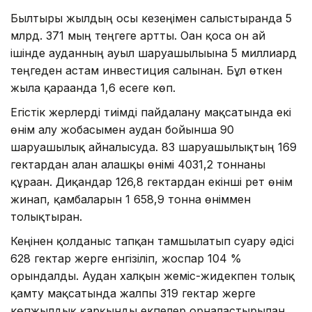
Былтырғы жылдың осы кезеңімен салыстырғанда 5
млрд. 371 мың теңгеге артты. Оған қоса он ай
ішінде ауданның ауыл шаруашылығына 5 миллиард
теңгеден астам инвестиция салынған. Бұл өткен
жылға қарағанда 1,6 есеге көп.
Егістік жерлерді тиімді пайдалану мақсатында екі
өнім алу жобасымен аудан бойынша 90
шаруашылық айналысуда. 83 шаруашылықтың 169
гектардан алған алғашқы өнімі 4031,2 тоннаны
құраған. Диқандар 126,8 гектардан екінші рет өнім
жинап, қамбаларын 1 658,9 тонна өніммен
толықтырған.
Кеңінен қолданыс тапқан тамшылатып суару әдісі
628 гектар жерге енгізіліп, жоспар 104 %
орындалды. Аудан халқын жеміс-жидекпен толық
қамту мақсатында жалпы 319 гектар жерге
көпжылдық қарқынды екпелер орналастырылған.