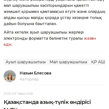
мал шаруашылығы кәсіпорындарын қажетті
жемшөп қорымен қамтамасыз етуге және олардың
алдағы қысқы малды қорада ұстау кезеңіне толық
дайын болуына бағытталған.
Айта кетелік ауыл шаруашылығы жерлері
электронды форматта бөлінетіні туралы
жазған
едік
.
Ауыл шаруашылығы
Мал шаруашылығы
ҚР АШМ
Назым Бөлесова
Авторлар
21:00, 04 Тамыз 2026
Қазақстанда азық-түлік өндірісі