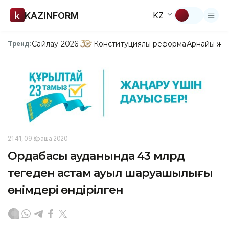
KAZINFORM
KZ
Сайлау-2026
Конституциялық реформа
Арнайы жо
Тренд:
21:41, 09 Қараша 2020
Ордабасы ауданында 43 млрд
теңгеден астам ауыл шаруашылығы
өнімдері өндірілген