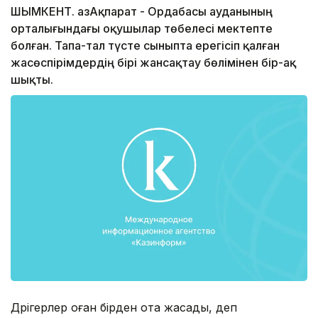
ШЫМКЕНТ. ҚазАқпарат - Ордабасы ауданының
орталығындағы оқушылар төбелесі мектепте
болған. Тапа-тал түсте сыныпта ерегісіп қалған
жасөспірімдердің бірі жансақтау бөлімінен бір-ақ
шықты.
Дәрігерлер оған бірден ота жасады, деп