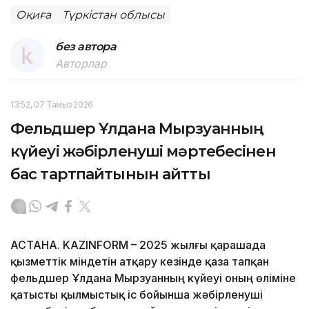
Оқиға
Түркістан облысы
без автора
Авторлар
13:52, 07 Тамыз 2026
Фельдшер Ұлдана Мырзуанның
күйеуі жәбірленуші мәртебесінен
бас тартпайтынын айтты
АСТАНА. KAZINFORM – 2025 жылғы қарашада
қызметтік міндетін атқару кезінде қаза тапқан
фельдшер Ұлдана Мырзуанның күйеуі оның өліміне
қатысты қылмыстық іс бойынша жәбірленуші