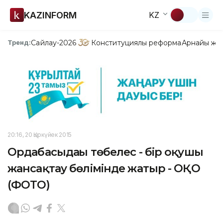
KAZINFORM
KZ
Сайлау-2026
Конституциялық реформа
Арнайы жо
Тренд:
20:16, 20 Қыркүйек 2015
Ордабасыдағы төбелес - бір оқушы
жансақтау бөлімінде жатыр - ОҚО
(ФОТО)