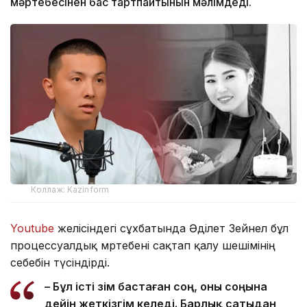
мәртебесінен бас тартпайтынын мәлімдеді.
Коллаж: Kazinform
Youtube
желісіндегі сұхбатында Әділет Зейнел бұл
процессуалдық мәртебені сақтап қалу шешімінің
себебін түсіндірді.
– Бұл істі өзім бастаған соң, оны соңына
дейін жеткізгім келеді. Барлық сатыдан