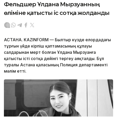
Фельдшер Ұлдана Мырзуанның
өліміне қатысты іс сотқа жолданды
АСТАНА. KAZINFORM — Былтыр күзде елордадағы
тұрғын үйде кірпіш қаптамасының құлауы
салдарынан мерт болған Ұлдана Мырзуанға
қатысты істі сотқа дейінгі тергеу аяқталды. Бұл
туралы Астана қаласының Полиция департаменті
мәлім етті.