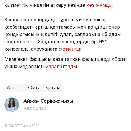
қызметтік міндетін атқару кезінде
көз жұмды.
8 қарашада елордада тұрғын үй кешенінің
қасбетіндегі кірпіш қаптамасы мен кондиционер
қондырғысының бөлігі құлап, салдарынан 5 адам
зардап шекті. Зардап шеккендердің бәрі № 1
көпсалалы ауруханаға
жеткізілді.
Мемлекет басшысы қаза тапқан фельдшерді «Ерлігі
үшін» медалімен
марапаттады.
Астана
Оқиға
Қоғам
Айжан Серікжанқызы
Авторлар
12:36, 07 Тамыз 2026