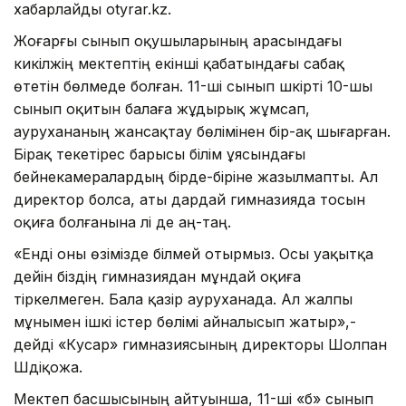
хабарлайды otyrar.kz.
Жоғарғы сынып оқушыларының арасындағы
кикілжің мектептің екінші қабатындағы сабақ
өтетін бөлмеде болған. 11-ші сынып шәкірті 10-шы
сынып оқитын балаға жұдырық жұмсап,
аурухананың жансақтау бөлімінен бір-ақ шығарған.
Бірақ текетірес барысы білім ұясындағы
бейнекамералардың бірде-біріне жазылмапты. Ал
директор болса, аты дардай гимназияда тосын
оқиға болғанына әлі де аң-таң.
«Енді оны өзімізде білмей отырмыз. Осы уақытқа
дейін біздің гимназиядан мұндай оқиға
тіркелмеген. Бала қазір ауруханада. Ал жалпы
мұнымен ішкі істер бөлімі айналысып жатыр»,-
дейді «Кәусар» гимназиясының директоры Шолпан
Шәдіқожа.
Мектеп басшысының айтуынша, 11-ші «б» сынып