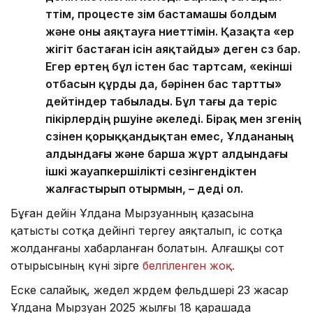
өттім, процесте өзім бастамашы болдым
және оны аяқтауға ниеттімін. Қазақта «ер
жігіт бастаған ісін аяқтайды» деген сөз бар.
Егер ертең бұл істен бас тартсам, «екінші
отбасын құрды да, бәрінен бас тартты»
дейтіндер табылады. Бұл тағы да теріс
пікірлердің өршуіне әкеледі. Бірақ мен өзгенің
сөзінен қорыққандықтан емес, Ұлдананың
алдындағы және барша жұрт алдындағы
ішкі жауапкершілікті сезінгендіктен
жалғастырып отырмын, – деді ол.
Бұған дейін Ұлдана Мырзуанның қазасына
қатысты сотқа дейінгі тергеу аяқталып, іс сотқа
жолданғаны хабарланған болатын. Алғашқы сот
отырысының күні әзірге
белгіленген жоқ.
Еске салайық, жедел жәрдем фельдшері 23 жасар
Ұлдана Мырзуан 2025 жылғы 18 қарашада