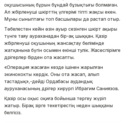
оқушысының бұрын бұндай бұзықтығы болмаған.
Ал жәбірленуші шәкірттің үлгерімі тіпті жақсы екен.
Мұны сыныптағы топ басшылары да растап отыр.
Төбелестен кейін өзін ауыр сезінген шәкірт ақыры
түнге таяу аураханадан бір-ақ шыққан. Қазір
жәбірленуші оқушының жансақтау бөлімінде
жатқанына бүгін осымен екінші тәулік. Жасөспірімге
дәрігерлер бірден ота жасапты.
«Операция жасаған кезде ішінен жарылған
экинококты көрдік. Оны ота жасап, алып
тастадық»,-дейді Ордабасы аудандық
ауруханасының дәрігер хирургі Ибрагим Саниязов.
Қазір осы оқыс оқиға бойынша тергеу жүріп
жатыр. Бірақ әзірге текетірестің неден шыққаны
белгісіз.